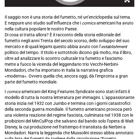
Il saggio non è una storia del fumetto, né un’enciclopedia sul tema.
E neppure uno studio sull’influenza che i
comics
americani ha avuto
nella cultura popolare le nostro Paese.
Di cosa si tratta allora? È il racconto della storia editoriale del
fumetto negli anni Trenta del secolo scorso, dello sviluppo del suo
mercato e di quali legami questo abbia avuto con l’
establishment
politico del tempo. Il titolo e sottotitolo dicono già molto, ma il libro,
oltre ad analizzare lo scontro culturale tra fumetto e fascismo
mette a fuoco la vicenda del leggendario trio Vecchi-Nerbini-
Mondadori, che ha importato in Italia la narrativa grafica
«moderna». Ovvero quella che, ancora oggi, dà l’impronta a gran
parte del fumetto mondiale.
I
comics
americani del King Features Syndicate sono stati infatti il
modello di tutta la nostra letteratura per immagini. L’appassionante
storia inizia nel 1932 con Jumbo e termina con i giorni catastrofici
della seconda guerra mondiale. Il fumetto americano provoca però
una violenta reazione del regime fascista, culminata nel 1938 con le
proibizioni del MinCulPop che salvano dal bando solo l’opera di Walt
Disney, la cui produzione nel frattempo è transitata da Nerbini a
Mondadori. Narra la leggenda che Mussolini stesso abbia annotato
sulla lista dei fumetti da togliere dalla circolazione “Eccetto