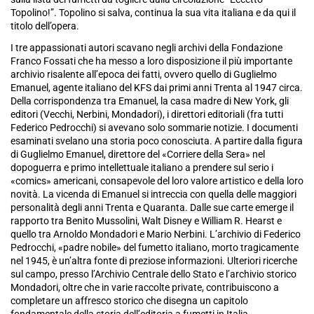
Topolino!”. Topolino si salva, continua la sua vita italiana e da qui il
titolo dell’opera.
I tre appassionati autori scavano negli archivi della Fondazione
Franco Fossati che ha messo a loro disposizione il più importante
archivio risalente all’epoca dei fatti, ovvero quello di Guglielmo
Emanuel, agente italiano del
KFS
dai primi anni Trenta al 1947 circa.
Della corrispondenza tra Emanuel, la casa madre di New York, gli
editori (Vecchi, Nerbini, Mondadori), i direttori editoriali (fra tutti
Federico Pedrocchi) si avevano solo sommarie notizie. I documenti
esaminati svelano una storia poco conosciuta. A partire dalla figura
di Guglielmo Emanuel, direttore del «Corriere della Sera» nel
dopoguerra e primo intellettuale italiano a prendere sul serio i
«comics» americani, consapevole del loro valore artistico e della loro
novità. La vicenda di Emanuel si intreccia con quella delle maggiori
personalità degli anni Trenta e Quaranta. Dalle sue carte emerge il
rapporto tra Benito Mussolini, Walt Disney e William R. Hearst e
quello tra Arnoldo Mondadori e Mario Nerbini. L’archivio di Federico
Pedrocchi, «padre nobile» del fumetto italiano, morto tragicamente
nel 1945, è un’altra fonte di preziose informazioni. Ulteriori ricerche
sul campo, presso l’Archivio Centrale dello Stato e l’archivio storico
Mondadori, oltre che in varie raccolte private, contribuiscono a
completare un affresco storico che disegna un capitolo
fondamentale della storia dell’editoria a fumetti in Italia.