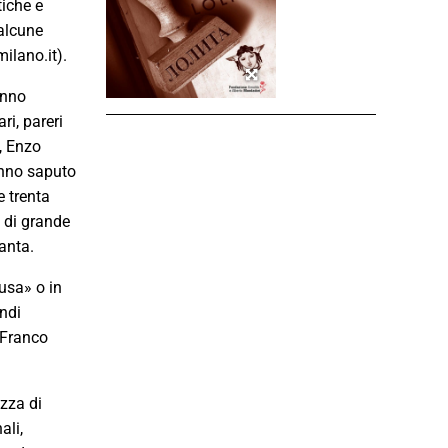
tiche e
 alcune
ilano.it).
anno
ri, pareri
e, Enzo
hanno saputo
e trenta
e di grande
anta.
usa» o in
andi
 Franco
zza di
ali,