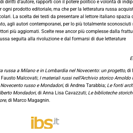
i diritti d’autore, rapporti con il potere politico e volontà di ind
 ogni prodotto editoriale, ma che per la letteratura russa acquis
olari. La scelta dei testi da presentare al lettore italiano spazia 
rcato, agli autori contemporanei, per lo più totalmente sconosciuti
tori più aggiornati. Scelte rese ancor più complesse dalla frattu
russa seguita alla rivoluzione e dal formarsi di due letterature
E
ura russa a Milano e in Lombardia nel Novecento: un progetto
, di
i Fausto Malcovati;
I materiali russi nell’Archivio storico Arnold
l Novecento russo e Mondadori
, di Andrea Tarabbia;
Le fonti arch
lberto Mondadori
, di Anna Lisa Cavazzuti;
Le biblioteche storic
ore
, di Marco Magagnin.