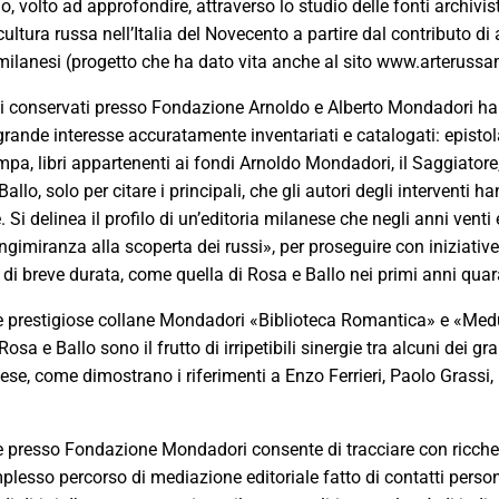
, volto ad approfondire, attraverso lo studio delle fonti archivis
la cultura russa nell’Italia del Novecento a partire dal contributo di
i milanesi (progetto che ha dato vita anche al sito www.arterussam
afici conservati presso Fondazione Arnoldo e Alberto Mondadori h
 grande interesse accuratamente inventariati e catalogati: epistola
stampa, libri appartenenti ai fondi Arnoldo Mondadori, il Saggiator
 Ballo, solo per citare i principali, che gli autori degli interventi 
Si delinea il profilo di un’editoria milanese che negli anni venti 
ngimiranza alla scoperta dei russi», per proseguire con iniziativ
 di breve durata, come quella di Rosa e Ballo nei primi anni quar
lle prestigiose collane Mondadori «Biblioteca Romantica» e «Med
osa e Ballo sono il frutto di irripetibili sinergie tra alcuni dei gr
nese, come dimostrano i riferimenti a Enzo Ferrieri, Paolo Grassi,
te presso Fondazione Mondadori consente di tracciare con ricche
mplesso percorso di mediazione editoriale fatto di contatti person