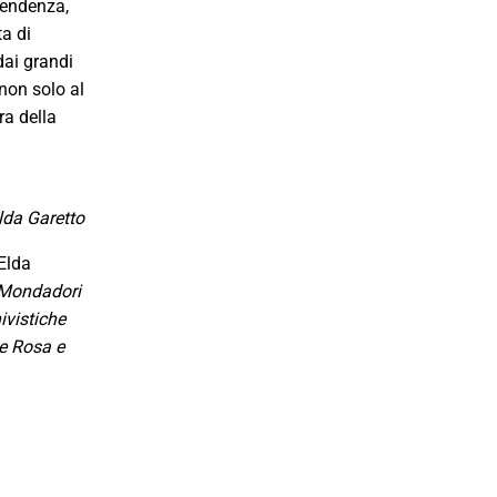
ipendenza,
ta di
dai grandi
 non solo al
ra della
lda Garetto
 Elda
o Mondadori
ivistiche
he Rosa e