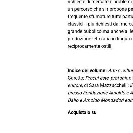
richieste di mercato e problemi d
un percorso che si ripropone per
frequente sfumature tutte partic
classici, i più richiesti dal me
grande pubblico ma anche ai let
produzione letteraria in lingua 
reciprocamente ostili.
Indice del volume:
Arte e cult
Garetto;
Procul este, profani!
, d
editore
, di Sara Mazzucchelli;
I
presso Fondazione Arnoldo e A
Ballo e Arnoldo Mondadori edit
Acquistalo su