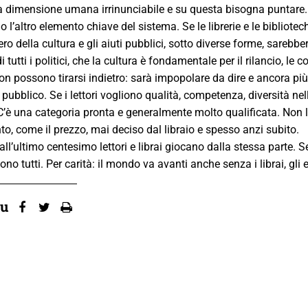
 dimensione umana irrinunciabile e su questa bisogna puntare.
ono l’altro elemento chiave del sistema. Se le librerie e le biblio
ro della cultura e gli aiuti pubblici, sotto diverse forme, sareb
di tutti i politici, che la cultura è fondamentale per il rilancio,
non possono tirarsi indietro: sarà impopolare da dire e ancora pi
l pubblico. Se i lettori vogliono qualità, competenza, diversità nell
C’è una categoria pronta e generalmente molto qualificata. Non l
o, come il prezzo, mai deciso dal libraio e spesso anzi subito.
all’ultimo centesimo lettori e librai giocano dalla stessa parte.
sono tutti. Per carità: il mondo va avanti anche senza i librai, gli 
su