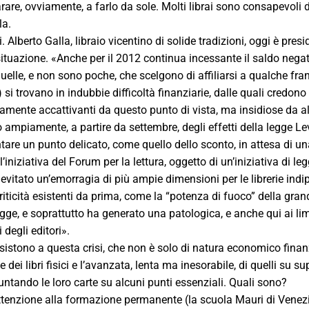
re, ovviamente, a farlo da sole. Molti librai sono consapevoli de
la.
. Alberto Galla, libraio vicentino di solide tradizioni, oggi è presi
ituazione. «Anche per il 2012 continua incessante il saldo negati
elle, e non sono poche, che scelgono di affiliarsi a qualche franch
) si trovano in indubbie difficoltà finanziarie, dalle quali credono
amente accattivanti da questo punto di vista, ma insidiose da alt
 ampiamente, a partire da settembre, degli effetti della legge Levi
tare un punto delicato, come quello dello sconto, in attesa di u
ll’iniziativa del Forum per la lettura, oggetto di un’iniziativa di 
vitato un’emorragia di più ampie dimensioni per le librerie indip
riticità esistenti da prima, come la “potenza di fuoco” della gran
legge, e soprattutto ha generato una patologica, e anche qui ai li
degli editori».
resistono a questa crisi, che non è solo di natura economico finan
e dei libri fisici e l’avanzata, lenta ma inesorabile, di quelli su
untando le loro carte su alcuni punti essenziali. Quali sono?
ttenzione alla formazione permanente (la scuola Mauri di Venezia 