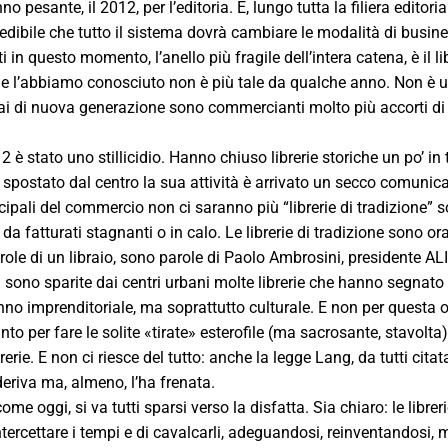
no pesante, il 2012, per l’editoria. E, lungo tutta la filiera editor
edibile che tutto il sistema dovrà cambiare le modalità di busines
ti in questo momento, l’anello più fragile dell’intera catena, è il li
ome l’abbiamo conosciuto non è più tale da qualche anno. Non è un
brai di nuova generazione sono commercianti molto più accorti di 
2 è stato uno stillicidio. Hanno chiuso librerie storiche un po’ in 
 spostato dal centro la sua attività è arrivato un secco comuni
ncipali del commercio non ci saranno più “librerie di tradizione” s
 da fatturati stagnanti o in calo. Le librerie di tradizione sono o
ole di un libraio, sono parole di Paolo Ambrosini, presidente A
 sono sparite dai centri urbani molte librerie che hanno segnato l
no imprenditoriale, ma soprattutto culturale. E non per questa o
anto per fare le solite «tirate» esterofile (ma sacrosante, stavolta
ibrerie. E non ci riesce del tutto: anche la legge Lang, da tutti c
deriva ma, almeno, l’ha frenata.
ri come oggi, si va tutti sparsi verso la disfatta. Sia chiaro: le lib
ntercettare i tempi e di cavalcarli, adeguandosi, reinventandosi, 