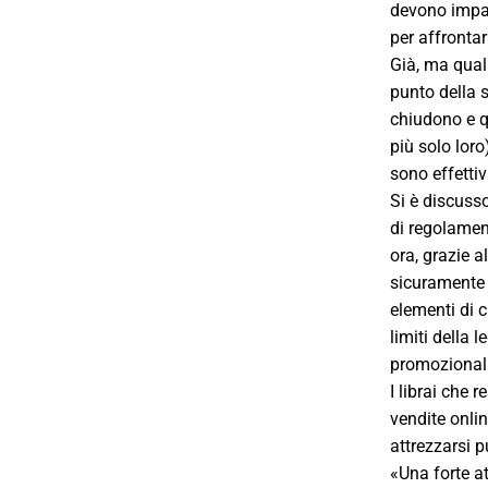
devono impara
per affrontar
Già, ma quali
punto della s
chiudono e qu
più solo loro
sono effettiv
Si è discusso
di regolamen
ora, grazie a
sicuramente e
elementi di c
limiti della 
promozionali 
I librai che 
vendite onlin
attrezzarsi p
«Una forte a