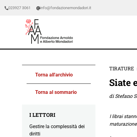
023927 3061
info@fondazionemondadori.it
TIRATURE
Torna all'archivio
Siate 
Torna al sommario
di Stefano S
I LETTORI
I librai stan
maturazione 
Gestire la complessità dei
diritti