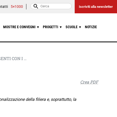
tatti
5×1000
Iscriviti alla newsletter
MOSTRE E CONVEGNI
PROGETTI
SCUOLE
NOTIZIE
▼
▼
▼
GENTI CON I …
Crea PDF
alizzazione della filiera e, soprattutto, la