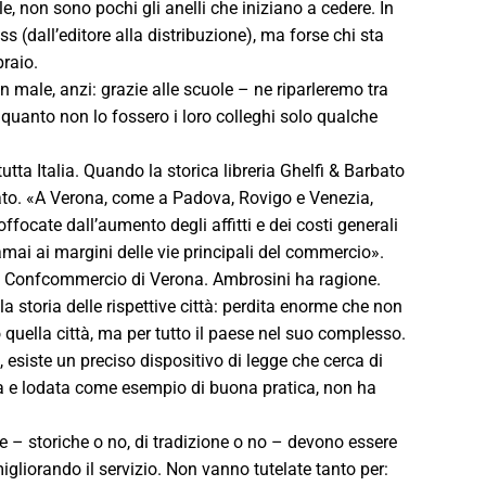
iale, non sono pochi gli anelli che iniziano a cedere. In
s (dall’editore alla distribuzione), ma forse chi sta
braio.
 male, anzi: grazie alle scuole – ne riparleremo tra
quanto non lo fossero i loro colleghi solo qualche
tutta Italia. Quando la storica libreria Ghelfi & Barbato
cato. «A Verona, come a Padova, Rovigo e Venezia,
offocate dall’aumento degli affitti e dei costi generali
ramai ai margini delle vie principali del commercio».
LI Confcommercio di Verona. Ambrosini ha ragione.
a storia delle rispettive città: perdita enorme che non
 quella città, ma per tutto il paese nel suo complesso.
), esiste un preciso dispositivo di legge che cerca di
itata e lodata come esempio di buona pratica, non ha
rerie – storiche o no, di tradizione o no – devono essere
migliorando il servizio. Non vanno tutelate tanto per: