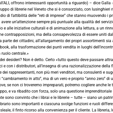
’ALI, offrono interessanti opportunità a riguardo) – dice Galla -,
uppo di librerie nel Veneto che si è consorziato, con lusinghieri ri
dio di fattibilità delle “reti di imprese” che stanno muovendo i p
avere un’attenzione sempre più puntuale alla qualità del servizio
rio e alle iniziative culturali e di animazione alla lettura, a un ri
e contrapposizioni, ma della consapevolezza di essere uniti dall
da parte dei cittadini, all’allargamento dei propri assortimenti sia a
book, alla trasformazione dei punti vendita in luoghi dell’incontr
 ruolo centrale.»
dei desideri? Non è detto. Certo «tutto questo deve passare attra
ici e con i distributori, all’insegna di una razionalizzazione della 
e dei rappresentanti, non più meri venditori, ma consulenti e s
di “cambiamento in atto”, ma di un vero e proprio “anno zero” d
dove, se non ci troveremo impreparati, potremo cogliere anche le 
ppo, e va ribadito con forza, solo una questione imprenditoriale 
 sono convinto che i librai e le librerie – tutte – siano un patr
brario sono importanti e ciascuna svolge funzioni e ruoli differe
leale, il finto ricorso alla convenienza per il cliente. La libreria,