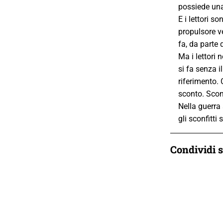
possiede una
E i lettori s
propulsore ve
fa, da parte 
Ma i lettori 
si fa senza i
riferimento. 
sconto. Scont
Nella guerra 
gli sconfitti 
Condividi 