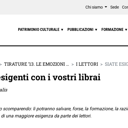
Chi siamo
Sede
Con
PATRIMONIO CULTURALE
PUBBLICAZIONI
FORMAZIONE
▼
▼
▼
TIRATURE ’13. LE EMOZIONI …
I LETTORI
SIATE ESI
esigenti con i vostri librai
alis
no scomparendo: li potranno salvare, forse, la formazione, la razion
di una maggiore esigenza da parte dei lettori.