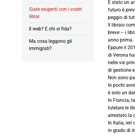
È stato un an
Siate esigenti con i vostri
futuro è prev
librai
peggio di tut
Il libraio c
Il web? E chi si fida?
breve – i li
anno prima.
Ma cosa leggono gli
Eppure il 201
immigrati?
di Verona ha
nelle vie pri
di gestione e
Non sono par
In pochi anni
è solo un dan
In Francia, t
tutelare le l
arrestato la 
In Italia, ie
in grado di i