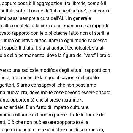
 oppure possibili aggregazioni tra librerie, come è il
sultati, sotto il nome di “Librerie d’autore”, o ancora ci
rimi passi sempre a cura dell’ALI. In generale
 alla clientela, alla cura quasi maniacale ai rapporti
nnovato rapporto con le biblioteche fatto non di sterili e
’unico obiettivo di facilitare in ogni modo l’accesso
i supporti digitali, sia ai gadget tecnologici, sia ai
o e della permanenza, dove la figura del “vero” libraio
verso una radicale modifica degli attuali rapporti con
filiera, ma anche della riqualificazione del profilo
uggeritori. Siamo consapevoli che non possiamo
i una nuova era, dove molte cose devono essere ancora
tante opportunità che si presenteranno».
e aziendale. È un fatto di impatto culturale.
imonio culturale del nostro paese. Tutte le forme del
nti. Ciò che non può essere sopportato è la
 luogo di incontri e relazioni oltre che di commercio,