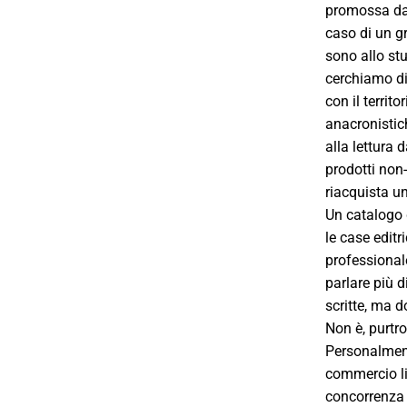
promossa dall
caso di un gr
sono allo stu
cerchiamo di 
con il territo
anacronistich
alla lettura 
prodotti non-
riacquista un
Un catalogo 
le case editr
professional
parlare più 
scritte, ma 
Non è, purtro
Personalmente
commercio li
concorrenza s