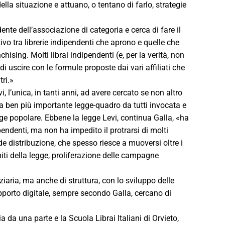
lla situazione e attuano, o tentano di farlo, strategie
dente dell’associazione di categoria e cerca di fare il
vo tra librerie indipendenti che aprono e quelle che
ising. Molti librai indipendenti (e, per la verità, non
 di uscire con le formule proposte dai vari affiliati che
ri.»
, l’unica, in tanti anni, ad avere cercato se non altro
na ben più importante legge-quadro da tutti invocata e
legge popolare. Ebbene la legge Levi, continua Galla, «ha
endenti, ma non ha impedito il protrarsi di molti
de distribuzione, che spesso riesce a muoversi oltre i
miti della legge, proliferazione delle campagne
ziaria, ma anche di struttura, con lo sviluppo delle
 supporto digitale, sempre secondo Galla, cercano di
da una parte e la Scuola Librai Italiani di Orvieto,