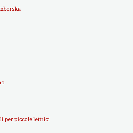
zymborska
no
 per piccole lettrici