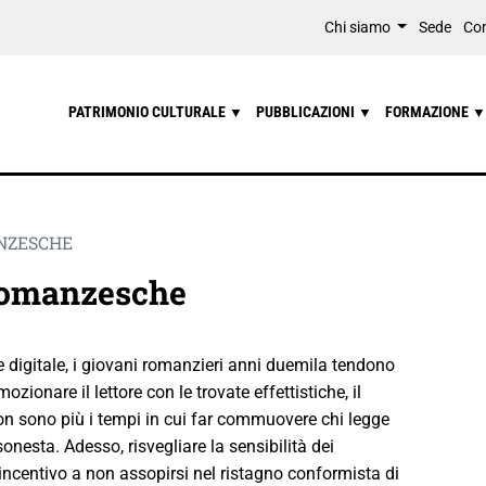
Chi siamo
Sede
Con
PATRIMONIO CULTURALE
PUBBLICAZIONI
FORMAZIONE
▼
▼
▼
ANZESCHE
 romanzesche
 digitale, i giovani romanzieri anni duemila tendono
zionare il lettore con le trovate effettistiche, il
on sono più i tempi in cui far commuovere chi legge
onesta. Adesso, risvegliare la sensibilità dei
incentivo a non assopirsi nel ristagno conformista di