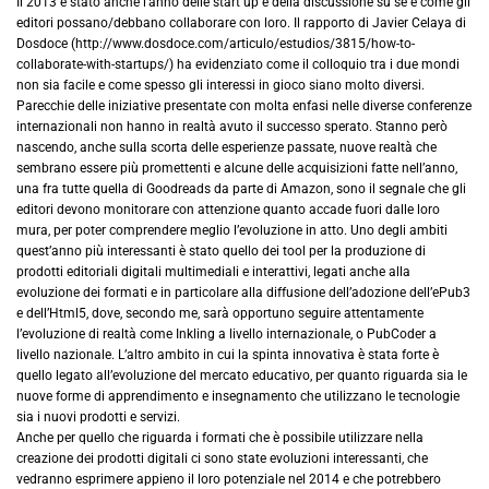
Il 2013 è stato anche l’anno delle start up e della discussione su se e come gli
editori possano/debbano collaborare con loro. Il rapporto di Javier Celaya di
Dosdoce (http://www.dosdoce.com/articulo/estudios/3815/how-to-
collaborate-with-startups/) ha evidenziato come il colloquio tra i due mondi
non sia facile e come spesso gli interessi in gioco siano molto diversi.
Parecchie delle iniziative presentate con molta enfasi nelle diverse conferenze
internazionali non hanno in realtà avuto il successo sperato. Stanno però
nascendo, anche sulla scorta delle esperienze passate, nuove realtà che
sembrano essere più promettenti e alcune delle acquisizioni fatte nell’anno,
una fra tutte quella di Goodreads da parte di Amazon, sono il segnale che gli
editori devono monitorare con attenzione quanto accade fuori dalle loro
mura, per poter comprendere meglio l’evoluzione in atto. Uno degli ambiti
quest’anno più interessanti è stato quello dei tool per la produzione di
prodotti editoriali digitali multimediali e interattivi, legati anche alla
evoluzione dei formati e in particolare alla diffusione dell’adozione dell’ePub3
e dell’Html5, dove, secondo me, sarà opportuno seguire attentamente
l’evoluzione di realtà come Inkling a livello internazionale, o PubCoder a
livello nazionale. L’altro ambito in cui la spinta innovativa è stata forte è
quello legato all’evoluzione del mercato educativo, per quanto riguarda sia le
nuove forme di apprendimento e insegnamento che utilizzano le tecnologie
sia i nuovi prodotti e servizi.
Anche per quello che riguarda i formati che è possibile utilizzare nella
creazione dei prodotti digitali ci sono state evoluzioni interessanti, che
vedranno esprimere appieno il loro potenziale nel 2014 e che potrebbero