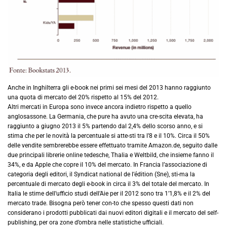
Anche in Inghilterra gli e-book nei primi sei mesi del 2013 hanno raggiunto
una quota di mercato del 20% rispetto al 15% del 2012.
Altri mercati in Europa sono invece ancora indietro rispetto a quello
anglosassone. La Germania, che pure ha avuto una cre-scita elevata, ha
raggiunto a giugno 2013 il 5% partendo dal 2,4% dello scorso anno, e si
stima che per le novità la percentuale si atte-sti tra l’8 e il 10%. Circa il 50%
delle vendite sembrerebbe essere effettuato tramite Amazon.de, seguito dalle
due principali librerie online tedesche, Thalia e Weltbild, che insieme fanno il
34%, e da Apple che copre il 10% del mercato. In Francia l’associazione di
categoria degli editori, il Syndicat national de l’édition (Sne), sti-ma la
percentuale di mercato degli e-book in circa il 3% del totale del mercato. In
Italia le stime dell’ufficio studi dell’Aie per il 2012 sono tra 1’1,8% e il 2% del
mercato trade. Bisogna però tener con-to che spesso questi dati non
considerano i prodotti pubblicati dai nuovi editori digitali e il mercato del self-
publishing, per ora zone d’ombra nelle statistiche ufficiali.