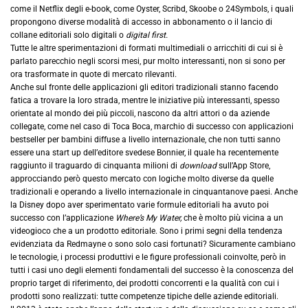
come il Netflix degli e-book, come Oyster, Scribd, Skoobe o 24Symbols, i quali
propongono diverse modalità di accesso in abbonamento o il lancio di
collane editoriali solo digitali o
digital first.
Tutte le altre sperimentazioni di formati multimediali o arricchiti di cui si è
parlato parecchio negli scorsi mesi, pur molto interessanti, non si sono per
ora trasformate in quote di mercato rilevanti.
Anche sul fronte delle applicazioni gli editori tradizionali stanno facendo
fatica a trovare la loro strada, mentre le iniziative più interessanti, spesso
orientate al mondo dei più piccoli, nascono da altri attori o da aziende
collegate, come nel caso di Toca Boca, marchio di successo con applicazioni
bestseller per bambini diffuse a livello internazionale, che non tutti sanno
essere una start up dell’editore svedese Bonnier, il quale ha recentemente
raggiunto il traguardo di cinquanta milioni di
download
sull’App Store,
approcciando però questo mercato con logiche molto diverse da quelle
tradizionali e operando a livello internazionale in cinquantanove paesi. Anche
la Disney dopo aver sperimentato varie formule editoriali ha avuto poi
successo con l’applicazione
Where’s My Water,
che è molto più vicina a un
videogioco che a un prodotto editoriale. Sono i primi segni della tendenza
evidenziata da Redmayne o sono solo casi fortunati? Sicuramente cambiano
le tecnologie, i processi produttivi e le figure professionali coinvolte, però in
tutti i casi uno degli elementi fondamentali del successo è la conoscenza del
proprio target di riferimento, dei prodotti concorrenti e la qualità con cui i
prodotti sono realizzati: tutte competenze tipiche delle aziende editoriali.