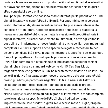
portare alla messa sul mercato di prodotti editoriali multimediali e interattivi
di nuova concezione, disponibili sia nella versione scaricabile sia in quella
ePub consultabile solo online.
Tra i principali formati che possono essere utilizzati per la produzione di libri
digitali interattivi ci sono l’ePub3 e l’Html5. Per entrambi sono in corso, a
livello internazionale, alcune recenti iniziative che può essere interessante
conoscere e monitorare. A ottobre dello scorso anno è stata rilasciata la
nuova versione dell’ePub3 che permette la creazione di prodotti editoriali
digitali interattivi, arricchiti con elementi multimediali, e offre agli editori la
possibilità di implementare nuove funzionalità anche per libri con impaginati
complessi. L’ePub3 supporta anche specifiche legate all’accessibilità per
persone con disabilità visive, in quanto incorpora le specifiche dello standard
Daisy. In prospettiva è il formato per la produzione di versioni accessibili.
L’ePub è un formato di distribuzione e di interscambio per pubblicazioni
digitali, che si basa su standard web come Html5, Css, Svg. L’Idpf,
l’organizzazione che gestisce l’ePub, ha recentemente avviato da un lato una
serie di iniziative finalizzate a promuovere l’adozione dello standard ePub3
presso gli editori, in particolare negli Stati Uniti e in Asia, e dall’altro sta
collaborando, tramite la Readium Foundation, a una serie di progetti
finalizzati alla messa a disposizione sul mercato di strumenti di lettura
ePub3
compliant,
che siano quindi in grado di interpretare in modo completo
tutte le funzionalità specifiche dell’ePub3 che gli editori vorranno
implementare nei loro prodotti digitali. Nello scorso mese di luglio, l’Aap ha
ufficialmente supportato l’adozione dell’ePub come standard di distribuzione