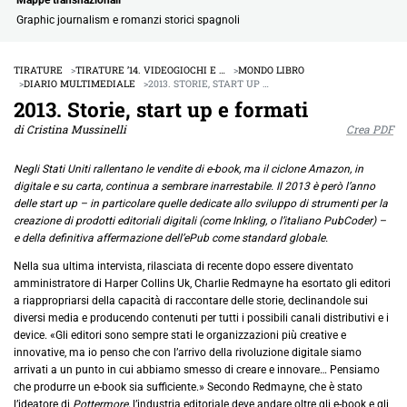
Graphic journalism e romanzi storici spagnoli
TIRATURE
TIRATURE ’14. VIDEOGIOCHI E …
MONDO LIBRO
DIARIO MULTIMEDIALE
2013. STORIE, START UP …
2013. Storie, start up e formati
di Cristina Mussinelli
Crea PDF
Negli Stati Uniti rallentano le vendite di e-book, ma il ciclone Amazon, in
digitale e su carta, continua a sembrare inarrestabile. Il 2013 è però l’anno
delle start up – in particolare quelle dedicate allo sviluppo di strumenti per la
creazione di prodotti editoriali digitali (come Inkling, o l’italiano PubCoder) –
e della definitiva affermazione dell’ePub come standard globale.
Nella sua ultima intervista, rilasciata di recente dopo essere diventato
amministratore di Harper Collins Uk, Charlie Redmayne ha esortato gli editori
a riappropriarsi della capacità di raccontare delle storie, declinandole sui
diversi media e producendo contenuti per tutti i possibili canali distributivi e i
device. «Gli editori sono sempre stati le organizzazioni più creative e
innovative, ma io penso che con l’arrivo della rivoluzione digitale siamo
arrivati a un punto in cui abbiamo smesso di creare e innovare… Pensiamo
che produrre un e-book sia sufficiente.» Secondo Redmayne, che è stato
l’ideatore di
Pottermore,
l’industria editoriale deve andare oltre gli e-book e gli