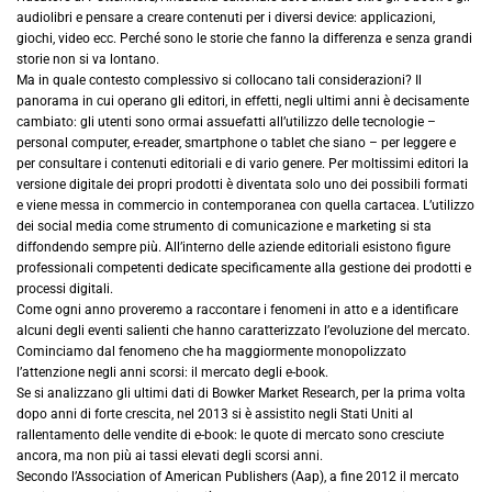
audiolibri e pensare a creare contenuti per i diversi device: applicazioni,
giochi, video ecc. Perché sono le storie che fanno la differenza e senza grandi
storie non si va lontano.
Ma in quale contesto complessivo si collocano tali considerazioni? Il
panorama in cui operano gli editori, in effetti, negli ultimi anni è decisamente
cambiato: gli utenti sono ormai assuefatti all’utilizzo delle tecnologie –
personal computer, e-reader, smartphone o tablet che siano – per leggere e
per consultare i contenuti editoriali e di vario genere. Per moltissimi editori la
versione digitale dei propri prodotti è diventata solo uno dei possibili formati
e viene messa in commercio in contemporanea con quella cartacea. L’utilizzo
dei social media come strumento di comunicazione e marketing si sta
diffondendo sempre più. All’interno delle aziende editoriali esistono figure
professionali competenti dedicate specificamente alla gestione dei prodotti e
processi digitali.
Come ogni anno proveremo a raccontare i fenomeni in atto e a identificare
alcuni degli eventi salienti che hanno caratterizzato l’evoluzione del mercato.
Cominciamo dal fenomeno che ha maggiormente monopolizzato
l’attenzione negli anni scorsi: il mercato degli e-book.
Se si analizzano gli ultimi dati di Bowker Market Research, per la prima volta
dopo anni di forte crescita, nel 2013 si è assistito negli Stati Uniti al
rallentamento delle vendite di e-book: le quote di mercato sono cresciute
ancora, ma non più ai tassi elevati degli scorsi anni.
Secondo l’Association of American Publishers (Aap), a fine 2012 il mercato