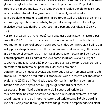
globale per gli e-book e ha avviato l’ePub3 Implementation Project, della
durata di sei mesi, finalizzato a promuovere una rapida adozione dell’ePub3
nel mercato editoriale Usa grazie anche al coinvolgimento e alla
collaborazione di tutti gli attori della filiera (produttori di device o di sistemi di
lettura, aggregatoti di contenuti digitali, retailer, sviluppatori di tecnologie
assistive, organizzazioni che rappresentano persone con disabilità visive
ecc).
Nel 2014 ci saranno anche novità sul fronte delle applicazioni di lettura per i
prodotti ePub3, in quanto è in corso di sviluppo da parte della Readium
Foundation una serie di opzioni open source di tipo commerciale e i principali
sviluppatori di applicazioni di lettura stanno lavorando alla progettazione e
allo sviluppo di soluzioni, sia in forma di applicazioni scaricabili per i diversi
sistemi operativi (iOS, Android ecc.) sia come soluzioni
cloud based,
che
supporteranno le funzionalità previste dallo standard ePub, le quali verranno
presentate sul mercato nei primi mesi del prossimo anno.
L’ultimo tassello di questa evoluzione che vede una convergenza sempre più
ampia tra il mondo dell’editoria e il mondo del web è la stretta collaborazione,
avviata nel 2013, tra il World Wide Web Consortium (W3c), la comunità
internazionale che opera per sviluppare gli standard per il web, e in
particolare l’Html, l’Idpf e più in generale il settore editoriale. La
collaborazione ha come obiettivo condiviso quello di far evolvere in modo
coordinato gli standard in uso nel settore editoriale come l’ePub e quelli in
uso per il web, come l’Html5, ottimizzando gli sforzi e proponendo soluzioni