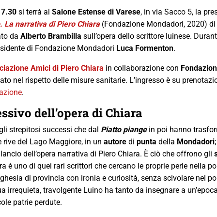
17.30
si terrà al
Salone Estense di Varese
, in via Sacco 5, la pr
. La narrativa di Piero Chiara
(Fondazione Mondadori, 2020) d
tato da
Alberto Brambilla
sull’opera dello scrittore luinese. Duran
presidente di Fondazione Mondadori
Luca Formenton
.
iazione Amici di Piero Chiara
in collaborazione con
Fondazio
zato nel rispetto delle misure sanitarie. L’ingresso è su prenotazi
azione
.
ssivo dell’opera di Chiara
gli strepitosi successi che dal
Piatto piange
in poi hanno trasfo
le rive del Lago Maggiore, in un
autore
di
punta
della
Mondadori
ilancio dell’opera narrativa di Piero Chiara. È ciò che offrono gli
ra è uno di quei rari scrittori che cercano le proprie perle nella po
ghesia di provincia con ironia e curiosità, senza scivolare nel p
 sua irrequieta, travolgente Luino ha tanto da insegnare a un’epoca
cole patrie perdute.