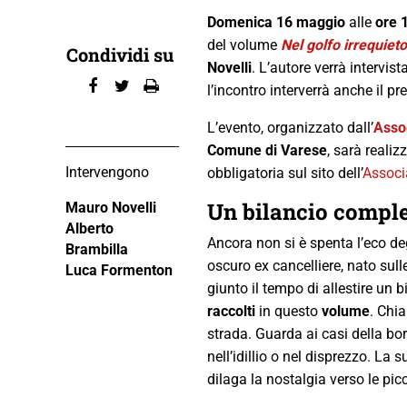
Domenica 16 maggio
alle
ore 
del volume
Nel golfo irrequieto
Condividi su
Novelli
. L’autore verrà intervis
l’incontro interverrà anche il 
L’evento, organizzato dall’
Assoc
Comune di Varese
, sarà realiz
Intervengono
obbligatoria sul sito dell’
Associ
Un bilancio comple
Mauro Novelli
Alberto
Ancora non si è spenta l’eco de
Brambilla
oscuro ex cancelliere, nato sul
Luca Formenton
giunto il tempo di allestire un b
raccolti
in questo
volume
. Chia
strada. Guarda ai casi della bor
nell’idillio o nel disprezzo. La
dilaga la nostalgia verso le pic