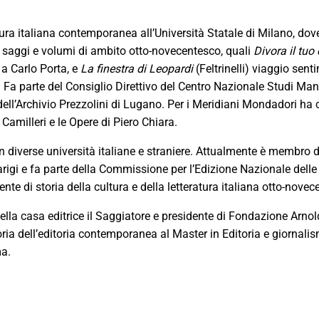
ura italiana contemporanea all’Università Statale di Milano, dov
i saggi e volumi di ambito otto-novecentesco, quali
Divora il tuo 
 a Carlo Porta, e
La finestra di Leopardi
(Feltrinelli) viaggio sent
ani. Fa parte del Consiglio Direttivo del Centro Nazionale Studi Ma
ell’Archivio Prezzolini di Lugano. Per i Meridiani Mondadori ha 
Camilleri e le Opere di Piero Chiara.
n diverse università italiane e straniere. Attualmente è membro de
arigi e fa parte della Commissione per l’Edizione Nazionale delle
te di storia della cultura e della letteratura italiana otto-novec
ella casa editrice il Saggiatore e presidente di Fondazione Arnol
ia dell’editoria contemporanea al Master in Editoria e giornali
ma.