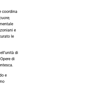
e coordina
cuore,
imentale
nzoniani e
curato le
ll’unità di
 Opere di
entesca.
do e
smo