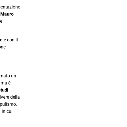
esentazione
i
Mauro
te
ne
e con il
one
rmato un
; ma è
studi
lvere della
opulismo,
 in cui