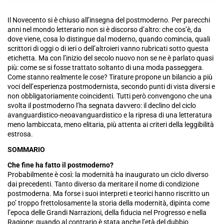
Il Novecento si è chiuso all’insegna del postmoderno. Per parecchi
anni nel mondo letterario non si è discorso d’altro: che cos’è, da
dove viene, cosa lo distingue dal moderno, quando comincia, quali
scrittori di oggi o di ieri o dell’altroieri vanno rubricati sotto questa
etichetta. Ma con l’inizio del secolo nuovo non se ne è parlato quasi
più: come se si fosse trattato soltanto di una moda passeggera.
Come stanno realmente le cose? Tirature propone un bilancio a più
voci dell’esperienza postmodernista, secondo punti di vista diversi e
non obbligatoriamente coincidenti. Tutti però convengono che una
svolta il postmoderno l’ha segnata davvero: il declino del ciclo
avanguardistico-neoavanguardistico e la ripresa di una letteratura
meno lambiccata, meno elitaria, più attenta ai criteri della leggibilità
estrosa.
SOMMARIO
Che fine ha fatto il postmoderno?
Probabilmente è così: la modernità ha inaugurato un ciclo diverso
dai precedenti. Tanto diverso da meritare il nome di condizione
postmoderna. Ma forse i suoi interpreti e teorici hanno riscritto un
po’ troppo frettolosamente la storia della modernità, dipinta come
l’epoca delle Grandi Narrazioni, della fiducia nel Progresso e nella
Ragione: quando al contrario è stata anche l’età del dubbio