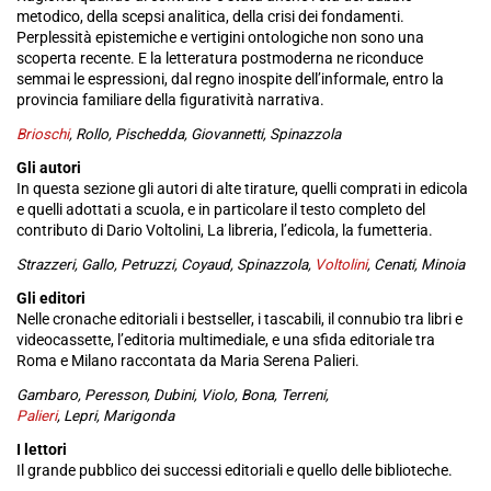
metodico, della scepsi analitica, della crisi dei fondamenti.
Perplessità epistemiche e vertigini ontologiche non sono una
scoperta recente. E la letteratura postmoderna ne riconduce
semmai le espressioni, dal regno inospite dell’informale, entro la
provincia familiare della figuratività narrativa.
Brioschi
, Rollo, Pischedda, Giovannetti, Spinazzola
Gli autori
In questa sezione gli autori di alte tirature, quelli comprati in edicola
e quelli adottati a scuola, e in particolare il testo completo del
contributo di Dario Voltolini, La libreria, l’edicola, la fumetteria.
Strazzeri, Gallo, Petruzzi, Coyaud, Spinazzola,
Voltolini
, Cenati, Minoia
Gli editori
Nelle cronache editoriali i bestseller, i tascabili, il connubio tra libri e
videocassette, l’editoria multimediale, e una sfida editoriale tra
Roma e Milano raccontata da Maria Serena Palieri.
Gambaro, Peresson, Dubini, Violo, Bona, Terreni,
Palieri
, Lepri, Marigonda
I lettori
Il grande pubblico dei successi editoriali e quello delle biblioteche.