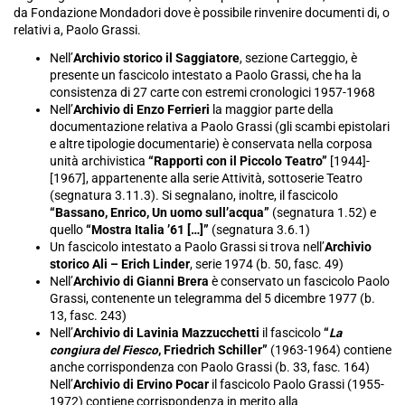
da Fondazione Mondadori dove è possibile rinvenire documenti di, o
relativi a, Paolo Grassi.
Nell’
Archivio storico il Saggiatore
, sezione Carteggio, è
presente un fascicolo intestato a Paolo Grassi, che ha la
consistenza di 27 carte con estremi cronologici 1957-1968
Nell’
Archivio di Enzo Ferrieri
la maggior parte della
documentazione relativa a Paolo Grassi (gli scambi epistolari
e altre tipologie documentarie) è conservata nella corposa
unità archivistica
“Rapporti con il Piccolo Teatro”
[1944]-
[1967], appartenente alla serie Attività, sottoserie Teatro
(segnatura 3.11.3). Si segnalano, inoltre, il fascicolo
“Bassano, Enrico, Un uomo sull’acqua”
(segnatura 1.52) e
quello
“Mostra Italia ’61 […]”
(segnatura 3.6.1)
Un fascicolo intestato a Paolo Grassi si trova nell’
Archivio
storico Ali – Erich Linder
, serie 1974 (b. 50, fasc. 49)
Nell’
Archivio di Gianni Brera
è conservato un fascicolo Paolo
Grassi, contenente un telegramma del 5 dicembre 1977 (b.
13, fasc. 243)
Nell’
Archivio di Lavinia Mazzucchetti
il fascicolo
“
La
congiura del Fiesco
, Friedrich Schiller”
(1963-1964) contiene
anche corrispondenza con Paolo Grassi (b. 33, fasc. 164)
Nell’
Archivio di Ervino Pocar
il fascicolo Paolo Grassi (1955-
1972) contiene corrispondenza in merito alla