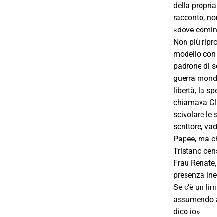
della propria
racconto, no
«dove cominci
Non più ripr
modello con
padrone di s
guerra mondia
libertà, la 
chiamava Cla
scivolare le 
scrittore, va
Papee, ma ch
Tristano cens
Frau Renate, 
presenza ine
Se c’è un lim
assumendo add
dico io».