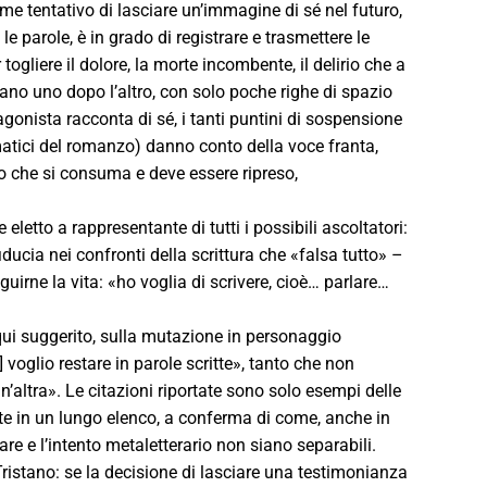
me tentativo di lasciare un’immagine di sé nel futuro,
e parole, è in grado di registrare e trasmettere le
ogliere il dolore, la morte incombente, il delirio che a
lineano uno dopo l’altro, con solo poche righe di spazio
agonista racconta di sé, i tanti puntini di sospensione
lematici del romanzo) danno conto della voce franta,
to che si consuma e deve essere ripreso,
etto a rappresentante di tutti i possibili ascoltatori:
ucia nei confronti della scrittura che «falsa tutto» –
irne la vita: «ho voglia di scrivere, cioè… parlare…
qui suggerito, sulla mutazione in personaggio
] voglio restare in parole scritte», tanto che non
’altra». Le citazioni riportate sono solo esempi delle
te in un lungo elenco, a conferma di come, anche in
are e l’intento metaletterario non siano separabili.
Tristano: se la decisione di lasciare una testimonianza