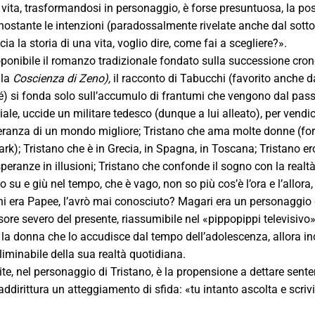
 vita, trasformandosi in personaggio, è forse presuntuosa, la possi
nostante le intenzioni (paradossalmente rivelate anche dal sotto
a la storia di una vita, voglio dire, come fai a scegliere?».
oponibile il romanzo tradizionale fondato sulla successione crono
 la
Coscienza di Zeno),
il racconto di Tabucchi (favorito anche 
é) si fonda solo sull’accumulo di frantumi che vengono dal pass
le, uccide un militare tedesco (dunque a lui alleato), per vendic
speranza di un mondo migliore; Tristano che ama molte donne (fo
rk); Tristano che è in Grecia, in Spagna, in Toscana; Tristano 
speranze in illusioni; Tristano che confonde il sogno con la realt
do su e giù nel tempo, che è vago, non so più cos’è l’ora e l’allora
i era Papee, l’avrò mai conosciuto? Magari era un personaggio d
ore severo del presente, riassumibile nel «pippopippi televisivo»
la donna che lo accudisce dal tempo dell’adolescenza, allora inca
liminabile della sua realtà quotidiana.
ite, nel personaggio di Tristano, è la propensione a dettare sent
irittura un atteggiamento di sfida: «tu intanto ascolta e scrivi