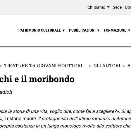
Chi siamo
Sede
Con
PATRIMONIO CULTURALE
PUBBLICAZIONI
FORMAZIONE
▼
▼
▼
TIRATURE ’05. GIOVANI SCRITTORI …
GLI AUTORI
A
hi e il moribondo
adioli
ia la storia di una vita, voglio dire, come fai a scegliere?». S
ia,
Tristano muore.
Il protagonista dell’ultimo romanzo di Anton
 propria esistenza in un lungo monologo rivolto allo scrittore che