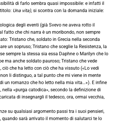
bilità di farlo sembra quasi impossibile: e infatti il
titolo:
Una vita),
si scontra con la domanda iniziale:
logica degli eventi (già Svevo ne aveva rotto il
dal fatto che chi narra è un moribondo, non sempre
ato: Tristano che, soldato in Grecia nella seconda
are un sopruso; Tristano che sceglie la Resistenza, la
rse sempre la stessa sia essa Daphne o Marilyn che lo
eroe ma anche soldato pauroso; Tristano che vede
à, ciò che ha letto con ciò che ha vissuto («Lo vedi
, non li distinguo, a tal punto che mi viene in mente
i un romanzo che ho letto nella mia vita…»). E infine
, nella «purga catodica», secondo la definizione di
ricata di insegnargli il tedesco, ora, ormai vecchia,
enze su qualsiasi argomento passi tra i suoi pensieri,
, quando sarà arrivato il momento di salutarci te lo