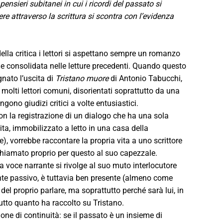
nsieri subitanei in cui i ricordi del passato si
re attraverso la scrittura si scontra con l’evidenza
ella critica i lettori si aspettano sempre un romanzo
ne consolidata nelle letture precedenti. Quando questo
nato l’uscita di
Tristano muore
di Antonio Tabucchi,
molti lettori comuni, disorientati soprattutto da una
gono giudizi critici a volte entusiastici.
n la registrazione di un dialogo che ha una sola
ta, immobilizzato a letto in una casa della
e), vorrebbe raccontare la propria vita a uno scrittore
, chiamato proprio per questo al suo capezzale.
la voce narrante si rivolge al suo muto interlocutore
te passivo, è tuttavia ben presente (almeno come
del proprio parlare, ma soprattutto perché sarà lui, in
 tutto quanto ha raccolto su Tristano.
ione di continuità: se il passato è un insieme di