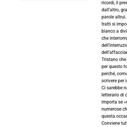
ricordi, il p
dall’altro, g
parole altrui
tratti si imp
bianco a divi
che interromp
dell’interru
dell’affaccia
Tristano che 
per questo ha
perché, comun
scrivere per 
Ci sarebbe n
letterario di
importa se «u
numerose che
questa occasi
Conviene tutt