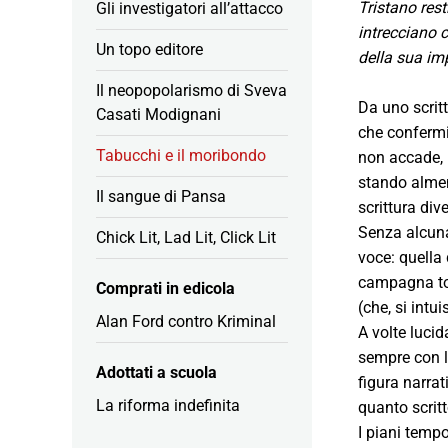
Tristano rest
Gli investigatori all’attacco
intrecciano c
Un topo editore
della sua imp
Il neopopolarismo di Sveva
Da uno scritt
Casati Modignani
che confermi
Tabucchi e il moribondo
non accade, 
stando almeno
Il sangue di Pansa
scrittura div
Senza alcuna 
Chick Lit, Lad Lit, Click Lit
voce: quella
campagna tosc
Comprati in edicola
(che, si intu
Alan Ford contro Kriminal
A volte lucid
sempre con l
Adottati a scuola
figura narrat
La riforma indefinita
quanto scritt
I piani tempo