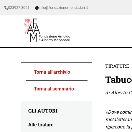
023927 3061
info@fondazionemondadori.it
TIRATURE
Torna all'archivio
Tabucc
Torna al sommario
di Alberto C
GLI AUTORI
«Dove cominc
metaletterar
Alte tirature
ripercorre la