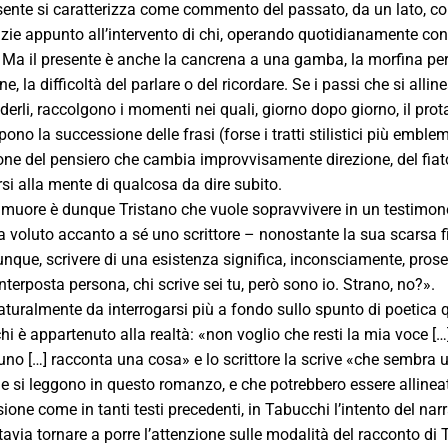
resente si caratterizza come commento del passato, da un lato, co
razie appunto all’intervento di chi, operando quotidianamente con l
. Ma il presente è anche la cancrena a una gamba, la morfina per t
one, la difficoltà del parlare o del ricordare. Se i passi che si al
derli, raccolgono i momenti nei quali, giorno dopo giorno, il prot
ono la successione delle frasi (forse i tratti stilistici più emb
zione del pensiero che cambia improvvisamente direzione, del fia
rsi alla mente di qualcosa da dire subito.
muore è dunque Tristano che vuole sopravvivere in un testimone el
 voluto accanto a sé uno scrittore – nonostante la sua scarsa fid
que, scrivere di una esistenza significa, inconsciamente, prosegu
interposta persona, chi scrive sei tu, però sono io. Strano, no?».
aturalmente da interrogarsi più a fondo sullo spunto di poetica 
 chi è appartenuto alla realtà: «non voglio che resti la mia voce […
no […] racconta una cosa» e lo scrittore la scrive «che sembra un
 si leggono in questo romanzo, e che potrebbero essere allinea
one come in tanti testi precedenti, in Tabucchi l’intento del narr
avia tornare a porre l’attenzione sulle modalità del racconto di 