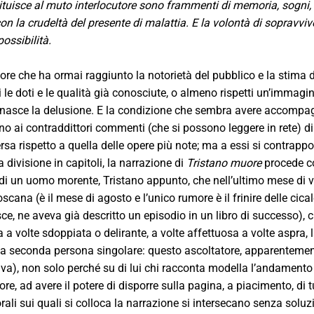
ituisce al muto interlocutore sono frammenti di memoria, sogni, pe
on la crudeltà del presente di malattia. E la volontà di sopravvive
ossibilità.
ore che ha ormai raggiunto la notorietà del pubblico e la stima d
 le doti e le qualità già conosciute, o almeno rispetti un’immagi
nasce la delusione. E la condizione che sembra avere accompag
 ai contraddittori commenti (che si possono leggere in rete) di 
ersa rispetto a quella delle opere più note; ma a essi si contrappon
divisione in capitoli, la narrazione di
Tristano muore
procede co
 di un uomo morente, Tristano appunto, che nell’ultimo mese di vi
ana (è il mese di agosto e l’unico rumore è il frinire delle cical
isce, ne aveva già descritto un episodio in un libro di successo)
a a volte sdoppiata o delirante, a volte affettuosa a volte aspra, 
a seconda persona singolare: questo ascoltatore, apparentemen
iva), non solo perché su di lui chi racconta modella l’andamento 
ore, ad avere il potere di disporre sulla pagina, a piacimento, di
rali sui quali si colloca la narrazione si intersecano senza soluz