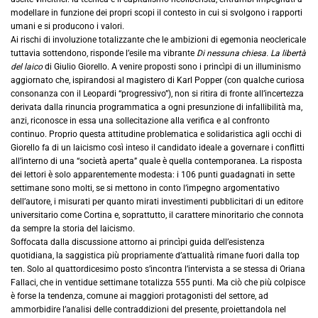
modellare in funzione dei propri scopi il contesto in cui si svolgono i rapporti
umani e si producono i valori.
Ai rischi di involuzione totalizzante che le ambizioni di egemonia neoclericale
tuttavia sottendono, risponde l’esile ma vibrante
Di nessuna chiesa. La libertà
del laico
di Giulio Giorello. A venire proposti sono i princìpi di un illuminismo
aggiornato che, ispirandosi al magistero di Karl Popper (con qualche curiosa
consonanza con il Leopardi “progressivo”), non si ritira di fronte all’incertezza
derivata dalla rinuncia programmatica a ogni presunzione di infallibilità ma,
anzi, riconosce in essa una sollecitazione alla verifica e al confronto
continuo. Proprio questa attitudine problematica e solidaristica agli occhi di
Giorello fa di un laicismo così inteso il candidato ideale a governare i conflitti
all’interno di una “società aperta” quale è quella contemporanea. La risposta
dei lettori è solo apparentemente modesta: i 106 punti guadagnati in sette
settimane sono molti, se si mettono in conto l’impegno argomentativo
dell’autore, i misurati per quanto mirati investimenti pubblicitari di un editore
universitario come Cortina e, soprattutto, il carattere minoritario che connota
da sempre la storia del laicismo.
Soffocata dalla discussione attorno ai princìpi guida dell’esistenza
quotidiana, la saggistica più propriamente d’attualità rimane fuori dalla top
ten. Solo al quattordicesimo posto s’incontra l’intervista a se stessa di Oriana
Fallaci, che in ventidue settimane totalizza 555 punti. Ma ciò che più colpisce
è forse la tendenza, comune ai maggiori protagonisti del settore, ad
ammorbidire l’analisi delle contraddizioni del presente, proiettandola nel