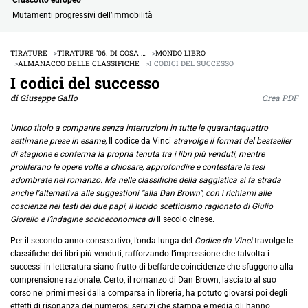
Mutamenti progressivi dell’immobilità
TIRATURE
TIRATURE ’06. DI COSA …
MONDO LIBRO
ALMANACCO DELLE CLASSIFICHE
I CODICI DEL SUCCESSO
I codici del successo
di Giuseppe Gallo
Crea PDF
Unico titolo a comparire senza interruzioni in tutte le quarantaquattro
settimane prese in esame,
Il codice da Vinci
stravolge il format del bestseller
di stagione e conferma la propria tenuta tra i libri più venduti, mentre
proliferano le opere volte a chiosare, approfondire e contestare le tesi
adombrate nel romanzo. Ma nelle classifiche della saggistica si fa strada
anche l’alternativa alle suggestioni “alla Dan Brown”, con i richiami alle
coscienze nei testi dei due papi, il lucido scetticismo ragionato di Giulio
Giorello e l’indagine socioeconomica di
Il secolo cinese.
Per il secondo anno consecutivo, l’onda lunga del
Codice da Vinci
travolge le
classifiche dei libri più venduti, rafforzando l’impressione che talvolta i
successi in letteratura siano frutto di beffarde coincidenze che sfuggono alla
comprensione razionale. Certo, il romanzo di Dan Brown, lasciato al suo
corso nei primi mesi dalla comparsa in libreria, ha potuto giovarsi poi degli
effetti di risonanza dei numerosi servizi che stampa e media gli hanno