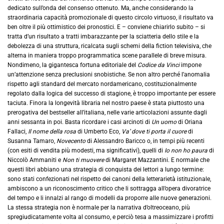
dedicato sull’onda del consenso ottenuto. Ma, anche considerando la
straordinaria capacità promozionale di questo circolo virtuoso, il risultato va
ben oltre il più ottimistico dei pronostici. E – conviene chiarirlo subito – si
tratta d’un risultato a tratti imbarazzante per la sciatteria dello stile e la
debolezza di una struttura, ricalcata sugli schemi della fiction televisiva, che
alterna in maniera troppo programmatica scene parallele di breve misura.
Nondimeno, la gigantesca fortuna editoriale del
Codice da Vinci
impone
un’attenzione senza preclusioni snobistiche. Se non altro perché l’anomalia
rispetto agli standard del mercato nordamericano, costituzionalmente
regolato dalla logica del successo di stagione, è troppo importante per essere
taciuta. Finora la longevità libraria nel nostro paese è stata piuttosto una
prerogativa del bestseller all’italiana, nelle varie articolazioni assunte dagli
anni sessanta in poi. Basta ricordare i casi arcinoti di
Un uomo
di Oriana
Fallaci,
Il nome della rosa
di Umberto Eco,
Va’ dove ti porta il cuore
di
Susanna Tamaro,
Novecento
di Alessandro Baricco o, in tempi più recenti
(con esiti di vendita più modesti, ma significativi), quelli di
Io non ho paura
di
Niccolò Ammaniti e
Non ti muovere
di Margaret Mazzantini. E normale che
questi libri abbiano una strategia di conquista dei lettori a lungo termine:
sono stati confezionati nel rispetto dei canoni della letterarietà istituzionale,
ambiscono a un riconoscimento critico che li sottragga all’opera divoratrice
del tempo e li innalzi al rango di modelli da proporre alle nuove generazioni.
La stessa strategia non è normale per la narrativa d’oltreoceano, più
spregiudicatamente volta al consumo, e perciò tesa a massimizzare i profitti