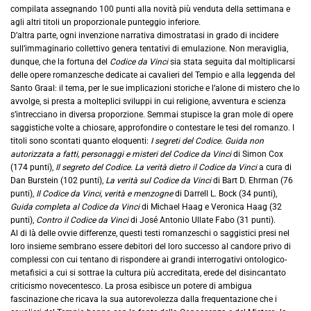
compilata assegnando 100 punti alla novità più venduta della settimana e
agli altri titoli un proporzionale punteggio inferiore.
D’altra parte, ogni invenzione narrativa dimostratasi in grado di incidere
sull’immaginario collettivo genera tentativi di emulazione. Non meraviglia,
dunque, che la fortuna del
Codice da Vinci
sia stata seguita dal moltiplicarsi
delle opere romanzesche dedicate ai cavalieri del Tempio e alla leggenda del
Santo Graal: il tema, per le sue implicazioni storiche e l’alone di mistero che lo
avvolge, si presta a molteplici sviluppi in cui religione, avventura e scienza
s’intrecciano in diversa proporzione. Semmai stupisce la gran mole di opere
saggistiche volte a chiosare, approfondire o contestare le tesi del romanzo. I
titoli sono scontati quanto eloquenti:
I segreti del Codice. Guida non
autorizzata a fatti, personaggi e misteri del Codice da Vinci
di Simon Cox
(174 punti),
Il segreto del Codice. La verità dietro il Codice da Vinci
a cura di
Dan Burstein (102 punti),
La verità sul Codice da Vinci
di Bart D. Ehrman (76
punti),
Il Codice da Vinci, verità e menzogne
di Darrell L. Bock (34 punti),
Guida completa al Codice da Vinci
di Michael Haag e Veronica Haag (32
punti),
Contro il Codice da Vinci
di José Antonio Ullate Fabo (31 punti).
Al di là delle ovvie differenze, questi testi romanzeschi o saggistici presi nel
loro insieme sembrano essere debitori del loro successo al candore privo di
complessi con cui tentano di rispondere ai grandi interrogativi ontologico-
metafisici a cui si sottrae la cultura più accreditata, erede del disincantato
criticismo novecentesco. La prosa esibisce un potere di ambigua
fascinazione che ricava la sua autorevolezza dalla frequentazione che i