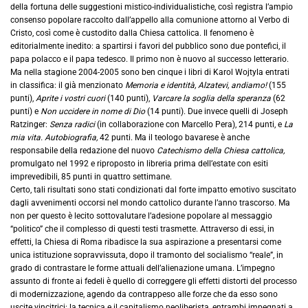
della fortuna delle suggestioni mistico-individualistiche, così registra l’ampio
consenso popolare raccolto dall’appello alla comunione attorno al Verbo di
Cristo, così come è custodito dalla Chiesa cattolica. Il fenomeno è
editorialmente inedito: a spartirsi i favori del pubblico sono due pontefici, il
papa polacco e il papa tedesco. Il primo non è nuovo al successo letterario.
Ma nella stagione 2004-2005 sono ben cinque i libri di Karol Wojtyla entrati
in classifica: il già menzionato
Memoria e identità, Alzatevi, andiamo!
(155
punti),
Aprite i vostri cuori
(140 punti),
Varcare la soglia della speranza
(62
punti) e
Non uccidere in nome di Dio
(14 punti). Due invece quelli di Joseph
Ratzinger:
Senza radici
(in collaborazione con Marcello Pera), 214 punti, e
La
mia vita. Autobiografia,
42 punti. Ma il teologo bavarese è anche
responsabile della redazione del nuovo
Catechismo della Chiesa cattolica,
promulgato nel 1992 e riproposto in libreria prima dell’estate con esiti
imprevedibili, 85 punti in quattro settimane.
Certo, tali risultati sono stati condizionati dal forte impatto emotivo suscitato
dagli avvenimenti occorsi nel mondo cattolico durante l’anno trascorso. Ma
non per questo è lecito sottovalutare l’adesione popolare al messaggio
“politico” che il complesso di questi testi trasmette. Attraverso di essi, in
effetti, la Chiesa di Roma ribadisce la sua aspirazione a presentarsi come
unica istituzione sopravvissuta, dopo il tramonto del socialismo “reale”, in
grado di contrastare le forme attuali dell’alienazione umana. L’impegno
assunto di fronte ai fedeli è quello di correggere gli effetti distorti del processo
di modernizzazione, agendo da contrappeso alle forze che da esso sono
uscite vincitrici: la tecnica e il capitalismo neoliberista, entrambi impegnati a