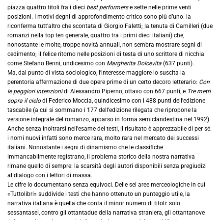
piazza quattro titoli fra i dieci
best performers
e sette nelle prime venti
posizioni. I motivi degni di approfondimento critico sono più d’uno: la
riconferma tutt’altro che scontata di Giorgio Faletti; la tenuta di Camilleri (due
romanzi nella top ten generale, quattro tra i primi dieci italiani) che,
nonostante le molte, troppe novità annuali, non sembra mostrare segni di
cedimento; il felice ritorno nelle posizioni di testa di uno scrittore di nicchia
come Stefano Benni, undicesimo con
Margherita Dolcevita
(637 punti).
Ma, dal punto di vista sociologico, l’interesse maggiore lo suscita la
perentoria affermazione di due opere prime di un certo decoro letterario:
Con
le peggiori intenzioni
di Alessandro Piperno, ottavo con 667 punti, e
Tre metri
sopra il cielo
di Federico Moccia, quindicesimo con i 488 punti dell’edizione
tascabile (a cui si sommano i 177 dell’edizione rilegata che ripropone la
versione integrale del romanzo, apparso in forma semiclandestina nel 1992).
Anche senza inoltrarsi nell’esame dei testi, il risultato è apprezzabile di per sé:
i nomi nuovi infatti sono merce rara, molto rara nel mercato dei successi
italiani. Nonostante i segni di dinamismo che le classifiche
immancabilmente registrano, il problema storico della nostra narrativa
rimane quello di sempre: la scarsità degli autori disponibili senza pregiudizi
al dialogo con i lettori di massa.
Le cifre lo documentano senza equivoci. Delle sei aree merceologiche in cui
«Tuttolibri» suddivide i testi che hanno ottenuto un punteggio utile, la
narrativa italiana è quella che conta il minor numero di titoli: solo
sessantasei, contro gli ottantadue della narrativa straniera, gli ottantanove