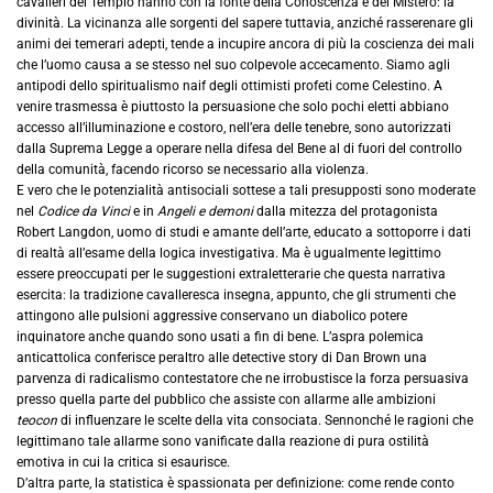
cavalieri del Tempio hanno con la fonte della Conoscenza e del Mistero: la
divinità. La vicinanza alle sorgenti del sapere tuttavia, anziché rasserenare gli
animi dei temerari adepti, tende a incupire ancora di più la coscienza dei mali
che l’uomo causa a se stesso nel suo colpevole accecamento. Siamo agli
antipodi dello spiritualismo naif degli ottimisti profeti come Celestino. A
venire trasmessa è piuttosto la persuasione che solo pochi eletti abbiano
accesso all’illuminazione e costoro, nell’era delle tenebre, sono autorizzati
dalla Suprema Legge a operare nella difesa del Bene al di fuori del controllo
della comunità, facendo ricorso se necessario alla violenza.
E vero che le potenzialità antisociali sottese a tali presupposti sono moderate
nel
Codice da Vinci
e in
Angeli e demoni
dalla mitezza del protagonista
Robert Langdon, uomo di studi e amante dell’arte, educato a sottoporre i dati
di realtà all’esame della logica investigativa. Ma è ugualmente legittimo
essere preoccupati per le suggestioni extraletterarie che questa narrativa
esercita: la tradizione cavalleresca insegna, appunto, che gli strumenti che
attingono alle pulsioni aggressive conservano un diabolico potere
inquinatore anche quando sono usati a fin di bene. L’aspra polemica
anticattolica conferisce peraltro alle detective story di Dan Brown una
parvenza di radicalismo contestatore che ne irrobustisce la forza persuasiva
presso quella parte del pubblico che assiste con allarme alle ambizioni
teocon
di influenzare le scelte della vita consociata. Sennonché le ragioni che
legittimano tale allarme sono vanificate dalla reazione di pura ostilità
emotiva in cui la critica si esaurisce.
D’altra parte, la statistica è spassionata per definizione: come rende conto