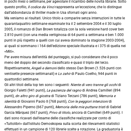
in pochi mesi o settimane, per agevolare il ricambio delle novità librarie. Sotto
questo profilo,
Il codice da Vinci
rappresenta un’eccezione, che lo distingue
dall’abbondanza di thriller made in Usa sfornati ogni anno.
Ma veniamo ai risultati. Unico titolo a comparire senza interruzioni in tutte le
quarantaquattro settimane esaminate tra il 2 settembre 2004 e il 30 luglio
2005, il romanzo di Dan Brown totalizza con la sola versione hard cover ben
2.810 punti (con una media vertiginosa di 64 punti a settimana e ben 1.000
punti in più rispetto a quelli con cui aveva dominato la stagione 2003-2004),
ai quali si sommano i 164 dell’edizione speciale illustrata e i 375 di quella nei
«Miti».
Per avere misura dell’entità del punteggio, si può considerare che è poco
meno del doppio del secondo classificato e quasi il triplo del terzo.
Rispettivamente,
Angeli e demoni
dello stesso Dan Brown (1.526 punti con
ventisette presenze settimanali) e
Lo zahir
di Paulo Coelho, 944 punti in
quattordici settimane.
Gli altri titoli della top ten sono i seguenti:
Niente di vero tranne gli occhi
di
Giorgio Faletti (941 punti),
La pazienza del ragno
di Andrea Camilleri (894
punti),
dn altro giro di giostra
di Tiziano Terzani (786 punti),
Memoria e
identità
di Giovanni Paolo II (768 punti),
Con le peggiori intenzioni
di
Alessandro Piperno (667 punti),
Memoria delle mie puttane tristi
di Gabriel
Garcia Màrquez (667 punti),
Privo di titolo,
ancora di Camilleri (649 punti). I
dati sono ricavati dall’esame delle classifiche realizzate per conto di
«Tuttolibri» dall’istituto Demoskopea sulla scorta dei rilevamenti statistici
effettuati in un campione di 120 librerie scelte a rotazione. La graduatoria è