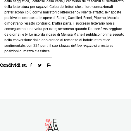
della saggistica, i centosei della varia, i centouno dei tascabili e i settantotto
della letteratura per ragazzi. Colpa dei lettori che ai loro connazionali
preferiscono i più corrivi narratori d’oltreoceano? Niente affatto: le risposte
positive incontrate dalle opere di Faletti, Camilleri, Benni, Piperno, Moccia
dimostrano l’esatto contrario. D’altra parte, il successo letterario non si
consegue mai una volta per tutte, nemmeno quando l’autore è vezzeggiato
da giornali e tv. Lo ricorda il caso di Melissa P, che il pubblico non ha seguito
nella conversione dal diario erotico al romanzo di indole intimistico-
sentimentale: con 224 punti il suo
L’odore del tuo respiro
si arresta su
posizioni di mezza classifica.
Condividi su