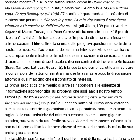
passato recente (è quello che fanno Bruno Vespa in
Storia d’Italia da
Mussolini a Berlusconi,
269 punti, e Massimo D’Alema in
A Mosca l’ultima
volta. Enrico Berlinguer e il 1984,
87 punti) o inquadrandola in un’ottica di
confessione personale
(Vincere la paura. La mia vita contro il terrorismo
islamico e l’incoscienza dell’Occidente
di Magdi Allam, 139 punti). Anche
Regime
di Marco Travaglio e Peter Gomez (diciassettesimi con 415 punti)
rivela un’incisività inferiore a quella che l’impavida ditta ha manifestato in
altre occasioni. Il libro affronta sì una delle più gravi questioni irrisolte della
nostra democrazia: l’autonomia del sistema televisivo. Ma si concentra su
casi ampiamente e tristemente noti di discriminazione e di censura ai danni
di giornalisti e uomini di spettacolo critici nei confronti del governo Berlusconi
(Biagi, Santoro, Luttazzi, Guzzanti). E la scelta più semplice, utile a rinsaldare
le convinzioni dei lettori di sinistra, ma che fa avanzare poco la discussione
attorno a quel macigno che è il conflitto di interessi.
La prova saggistica che meglio di altre sa rispondere alle esigenze di
informazione approfondita sui problemi che assillano il nostro tempo
sembra piuttosto
Il secolo cinese. Storie di uomini, città e denaro dalla
fabbrica del mondo
(312 punti) di Federico Rampini. Prima d’ora estraneo
alle classifiche librarie, il giornalista di «la Repubblica» indaga con acume le
ragioni e le caratteristiche del miracolo economico del nuovo gigante
asiatico, muovendo da una fertile provocazione che riconosce un’anomalia
non nel ritorno dell’antico impero cinese al centro del mondo, bensì nella sua
prolungata assenza.
Le classifiche confermano, infine, il positivo trend della narrativa italiana, che