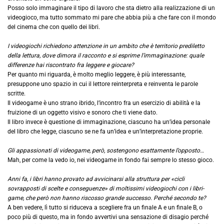
Posso solo immaginare il tipo di lavoro che sta dietro alla realizzazione di un
videogioco, ma tutto sommato mi pare che abbia più a che fare con il mondo
del cinema che con quello dei libri.
I videogiochi richiedono attenzione in un ambito che è territorio prediletto
della lettura, dove dimora il racconto e si esprime l’immaginazione: quale
differenze hai riscontrato fra leggere e giocare?
Per quanto mi riguarda, è molto meglio leggere, è più interessante,
presuppone uno spazio in cui il lettore reinterpreta e reinventa le parole
scritte.
Il videogame è uno strano ibrido, l’incontro fra un esercizio di abilità e la
fruizione di un oggetto visivo e sonoro che ti viene dato.
Il libro invece è questione di immaginazione, ciascuno ha un’idea personale
del libro che legge, ciascuno se ne fa un’idea e un’interpretazione proprie.
Gli appassionati di videogame, però, sostengono esattamente l’opposto…
Mah, per come la vedo io, nei videogame in fondo fai sempre lo stesso gioco.
Anni fa, i libri hanno provato ad avvicinarsi alla struttura per «cicli
sovrapposti di scelte e conseguenze» di moltissimi videogiochi con i libri-
game, che però non hanno riscosso grande successo. Perché secondo te?
A ben vedere, lì tutto si riduceva a scegliere fra un finale A e un finale B, o
poco più di questo, ma in fondo avvertivi una sensazione di disagio perché