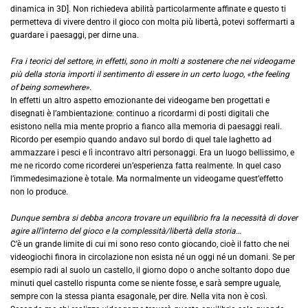
dinamica in 3D]. Non richiedeva abilità particolarmente affinate e questo ti
permetteva di vivere dentro il gioco con molta più libertà, potevi soffermarti a
guardare i paesaggi, per dirne una.
Fra i teorici del settore, in effetti, sono in molti a sostenere che nei videogame
più della storia importi il sentimento di essere in un certo luogo, «the feeling
of being somewhere».
In effetti un altro aspetto emozionante dei videogame ben progettati e
disegnati è l’ambientazione: continuo a ricordarmi di posti digitali che
esistono nella mia mente proprio a fianco alla memoria di paesaggi reali.
Ricordo per esempio quando andavo sul bordo di quel tale laghetto ad
ammazzare i pesci e lì incontravo altri personaggi. Era un luogo bellissimo, e
me ne ricordo come ricorderei un’esperienza fatta realmente. In quel caso
l’immedesimazione è totale. Ma normalmente un videogame quest’effetto
non lo produce.
Dunque sembra si debba ancora trovare un equilibrio fra la necessità di dover
agire all’interno del gioco e la complessità/libertà della storia…
C’è un grande limite di cui mi sono reso conto giocando, cioè il fatto che nei
videogiochi finora in circolazione non esista né un oggi né un domani. Se per
esempio radi al suolo un castello, il giorno dopo o anche soltanto dopo due
minuti quel castello rispunta come se niente fosse, e sarà sempre uguale,
sempre con la stessa pianta esagonale, per dire. Nella vita non è così.