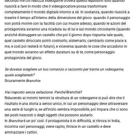
Secondo me chi realizza videogame troverà questo equilibrio solo quando
riuscirà a fare in modo che il videogiocatore possa trasformare
completamente il mondo digitale intorno a sé. In sostanza, quando riuscirà a
inserire il tempo all’interno della dimensione del gioco: quando il personaggio
non potrà morire con la facilità con cui muore adesso, quando le azioni del
protagonista avranno una ricaduta su di lui e sul mondo circostante (quando
anziché distruggere un castello che poi il giorno dopo rispunta tale quale,
quel castello diroccato potrò costruirlo, sistemarlo, cambiarlo come piace a
me, e così poi resterà in futuro), e viceversa quando le cose che accadono in
quel mondo avranno un effetto duraturo su di te, come personaggio
protagonista del gioco.
Se dovessi scegliere un tuo romanzo o racconto per trarne un videogame,
quale sceglieresti?
Sicuramente
Branchie.
Hai risposto senza esitazione. Perché
Branchie?
Riducendo ai minimi termini la struttura di un videogame si può dire che il
risultato è una storia a senso unico, in cui un personaggio deve attraversare
una serie di luoghi e, se all’inizio sembra impossibile, poi impara che ci sono
dei posti nascosti o degli oggetti che possono aiutarlo.
In
Branchie
è un po’ così: il protagonista è in difficoltà, si ritrova in India,
incontra vari personaggi, viene rapito, finisce in un castello e deve
ammazzare i cattivi.