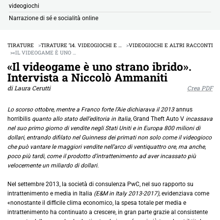
videogiochi
Narrazione di sé e socialità online
TIRATURE
TIRATURE ’14. VIDEOGIOCHI E …
VIDEOGIOCHI E ALTRI RACCONTI
«IL VIDEOGAME È UNO …
«Il videogame è uno strano ibrido».
Intervista a Niccolò Ammaniti
di Laura Cerutti
Crea PDF
Lo scorso ottobre, mentre a Franco forte l’Aie dichiarava il 2013
annus
horribilis
quanto allo stato dell’editoria in Italia,
Grand Theft Auto V
incassava
nel suo primo giorno di vendite negli Stati Uniti e in Europa 800 milioni di
dollari, entrando difilato nel Guinness dei primati non solo come il videogioco
che può vantare le maggiori vendite nell’arco di ventiquattro ore, ma anche,
poco più tardi, come il prodotto d’intrattenimento ad aver incassato più
velocemente un miliardo di dollari.
Nel settembre 2013, la società di consulenza PwC, nel suo rapporto su
intrattenimento e media in Italia
(E&M in Italy 2013-2017),
evidenziava come
«nonostante il difficile clima economico, la spesa totale per media e
intrattenimento ha continuato a crescere, in gran parte grazie al consistente