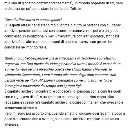
migliaia di giocatori contemporaneamente], un mondo popolato di elfi, nani,
orchi… era un po’ come stare in un libro di Tolkien.
Cosa ti affascinava in questo gioco?
Gli aspetti affascinanti erano molti: prima di tutto, le persone con cui facevi
amicizia, perché combattevi con e contro persone vere, e poi era un gioco
complesso, in evoluzione. Vivevi un’avventura con altri giocatori, stringevi
amicizie forti, altrettanto importanti di quelle che avevi con gente che
conoscevi nel mondo reale.
Qualcuno potrebbe pensare che ai videogame si dedichino soprattutto i
ragazzini, ma l’età media dei videogiocatori in tutto il mondo è in continuo
aumento, vuoi perché invecchia quella che alcuni hanno chiamato la
«Nintendo Generation», i nati intorno alla metà degli anni settanta, vuoi
perché molti genitori utilizzano i videogame come uno strumento per
interagire e trascorrere del tempo con i propri figli.
È capitato anche di incontrarci e conoscerci di persona con alcuni fra quelli
con cui giocavo di più, s’era formato come un gruppo. Non erano affatto
ragazzini, e spesso m’è capitato anche di giocare con italiani che vivevano e
lavoravano all’estero.
Però mi sono poi accorto che, quando smetti di giocare, quei legami a poco a
poco si allentano fino a svanire, sono come amicizie centrate su un unico
interesse.