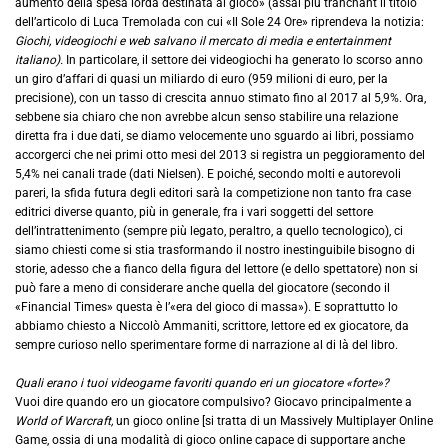
aumento della spesa lorda destinata al gioco» (assai più tranchant il titolo
dell’articolo di Luca Tremolada con cui «Il Sole 24 Ore» riprendeva la notizia:
Giochi, videogiochi e web salvano il mercato di media e entertainment
italiano).
In particolare, il settore dei videogiochi ha generato lo scorso anno
un giro d’affari di quasi un miliardo di euro (959 milioni di euro, per la
precisione), con un tasso di crescita annuo stimato fino al 2017 al 5,9%. Ora,
sebbene sia chiaro che non avrebbe alcun senso stabilire una relazione
diretta fra i due dati, se diamo velocemente uno sguardo ai libri, possiamo
accorgerci che nei primi otto mesi del 2013 si registra un peggioramento del
5,4% nei canali trade (dati Nielsen). E poiché, secondo molti e autorevoli
pareri, la sfida futura degli editori sarà la competizione non tanto fra case
editrici diverse quanto, più in generale, fra i vari soggetti del settore
dell’intrattenimento (sempre più legato, peraltro, a quello tecnologico), ci
siamo chiesti come si stia trasformando il nostro inestinguibile bisogno di
storie, adesso che a fianco della figura del lettore (e dello spettatore) non si
può fare a meno di considerare anche quella del giocatore (secondo il
«Financial Times» questa è l’«era del gioco di massa»). E soprattutto lo
abbiamo chiesto a Niccolò Ammaniti, scrittore, lettore ed ex giocatore, da
sempre curioso nello sperimentare forme di narrazione al di là del libro.
Quali erano i tuoi videogame favoriti quando eri un giocatore «forte»?
Vuoi dire quando ero un giocatore compulsivo? Giocavo principalmente a
World of Warcraft,
un gioco online [si tratta di un Massively Multiplayer Online
Game, ossia di una modalità di gioco online capace di supportare anche