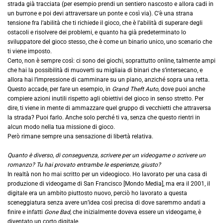
strada già tracciata (per esempio prendi un sentiero nascosto e allora cadi in
un burrone e poi devi attraversare un ponte e così via). C’è una strana
tensione fra l’abilità che ti richiede il gioco, che è l’abilità di superare degli
ostacoli e risolvere dei problemi, e quanto ha già predeterminato lo
sviluppatore del gioco stesso, che è come un binario unico, uno scenario che
ti viene imposto.
Certo, non è sempre così: ci sono dei giochi, soprattutto online, talmente ampi
che hai la possibilità di muoverti su migliaia di binari che s’intersecano, e
allora hai l’impressione di camminare su un piano, anziché sopra una retta.
Questo accade, per fare un esempio, in
Grand Theft Auto,
dove puoi anche
compiere azioni inutili rispetto agli obiettivi del gioco in senso stretto. Per
dire, ti viene in mente di ammazzare quel gruppo di vecchietti che attraversa
la strada? Puoi farlo. Anche solo perché ti va, senza che questo rientri in
alcun modo nella tua missione di gioco.
Però rimane sempre una sensazione di libertà relativa.
Quanto è diverso, di conseguenza, scrivere per un videogame o scrivere un
romanzo? Tu hai provato entrambe le esperienze, giusto?
In realtà non ho mai scritto per un videogioco. Ho lavorato per una casa di
produzione di videogame di San Francisco [Mondo Media], ma era il 2001, il
digitale era un ambito piuttosto nuovo, perciò ho lavorato a questa
sceneggiatura senza avere un’idea così precisa di dove saremmo andati a
finire e infatti
Gone Bad,
che inizialmente doveva essere un videogame, è
diventato un corto digitale.