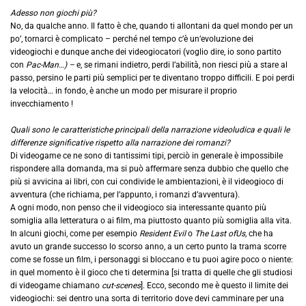
Adesso non giochi più?
No, da qualche anno. Il fatto è che, quando ti allontani da quel mondo per un
po’, tornarci è complicato – perché nel tempo c’è un’evoluzione dei
videogiochi e dunque anche dei videogiocatori (voglio dire, io sono partito
con
Pac-Man…) –
e, se rimani indietro, perdi l’abilità, non riesci più a stare al
passo, persino le parti più semplici per te diventano troppo difficili. E poi perdi
la velocità… in fondo, è anche un modo per misurare il proprio
invecchiamento !
Quali sono le caratteristiche principali della narrazione videoludica e quali le
differenze significative rispetto alla narrazione dei romanzi?
Di videogame ce ne sono di tantissimi tipi, perciò in generale è impossibile
rispondere alla domanda, ma si può affermare senza dubbio che quello che
più si avvicina ai libri, con cui condivide le ambientazioni, è il videogioco di
avventura (che richiama, per l’appunto, i romanzi d’avventura).
A ogni modo, non penso che il videogioco sia interessante quanto più
somiglia alla letteratura o ai film, ma piuttosto quanto più somiglia alla vita.
In alcuni giochi, come per esempio
Resident Evil
o
The Last ofUs,
che ha
avuto un grande successo lo scorso anno, a un certo punto la trama scorre
come se fosse un film, i personaggi si bloccano e tu puoi agire poco o niente:
in quel momento è il gioco che ti determina [si tratta di quelle che gli studiosi
di videogame chiamano
cut-scenes
]. Ecco, secondo me è questo il limite dei
videogiochi: sei dentro una sorta di territorio dove devi camminare per una