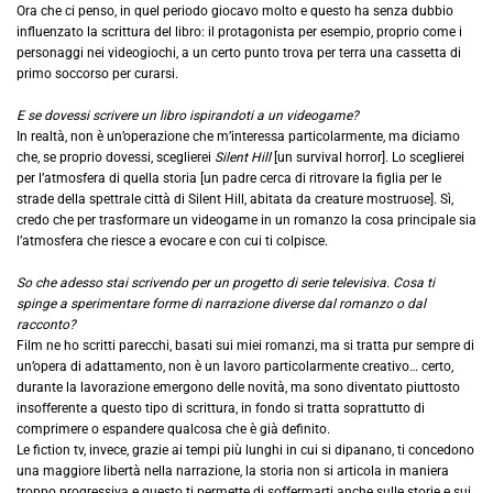
Ora che ci penso, in quel periodo giocavo molto e questo ha senza dubbio
influenzato la scrittura del libro: il protagonista per esempio, proprio come i
personaggi nei videogiochi, a un certo punto trova per terra una cassetta di
primo soccorso per curarsi.
E se dovessi scrivere un libro ispirandoti a un videogame?
In realtà, non è un’operazione che m’interessa particolarmente, ma diciamo
che, se proprio dovessi, sceglierei
Silent Hill
[un survival horror]. Lo sceglierei
per l’atmosfera di quella storia [un padre cerca di ritrovare la figlia per le
strade della spettrale città di Silent Hill, abitata da creature mostruose]. Sì,
credo che per trasformare un videogame in un romanzo la cosa principale sia
l’atmosfera che riesce a evocare e con cui ti colpisce.
So che adesso stai scrivendo per un progetto di serie televisiva. Cosa ti
spinge a sperimentare forme di narrazione diverse dal romanzo o dal
racconto?
Film ne ho scritti parecchi, basati sui miei romanzi, ma si tratta pur sempre di
un’opera di adattamento, non è un lavoro particolarmente creativo… certo,
durante la lavorazione emergono delle novità, ma sono diventato piuttosto
insofferente a questo tipo di scrittura, in fondo si tratta soprattutto di
comprimere o espandere qualcosa che è già definito.
Le fiction tv, invece, grazie ai tempi più lunghi in cui si dipanano, ti concedono
una maggiore libertà nella narrazione, la storia non si articola in maniera
troppo progressiva e questo ti permette di soffermarti anche sulle storie e sui