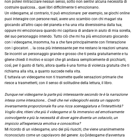
non potevi rintracciare nessun senso, sotto non sentivi alcuna necessità di
costruire qualcosa… quei libri difficilmente ti emozionano.
Un videogame, al contrario, ti può emozionare: per esempio, se giochi online
puoi interagire con persone reali, avere uno scambio con chi magari sta
giocando all’altro capo del pianeta e ha una vita diversissima dalla tua;
oppure mi emozionava quando mi capitava di andare in aiuto di mia sorella,
del suo personaggio intendo. Tutto ciò che mi ha più emozionato giocando
con i videogame, insomma, ha a che fare principalmente con l’interazione
con i giocatori. .. la cosa più interessante per me restano le reazioni umane.
Se incontri un personaggio grande e grosso che ti pesta gratuitamente e tu
gliene chiedi il motivo e scopri che gli andava semplicemente di picchiarti,
così, per il gusto di farlo, allora quella è una forma di violenza gratuita che ti
richiama alla vita, a quanto succede nella vita.
E tuttavia un videogame non ti trasmette quelle sensazioni primarie che
riesce a trasmetterti, con il senso di solitudine della lettura, il libro.
Dunque nei videogame la parte più interessante secondo te è la narrazione
intesa come interazione… Credi che nei videogiochi esista un rapporto
inversamente proporzionale fra una ricca sceneggiatura e l’interattività?
Voglio dire, ritieni che più il videogame si fa immersivo ed emotivamente
coinvolgente e più la necessità di dover agire diventa un ostacolo, un
impiccio all’esperienza emotiva e conoscitiva?
Mi ricordo di un videogame, uno dei più riusciti, che viene unanimemente
riconosciuto come un capolavoro del genere:
Ico
[videogame d’avventura