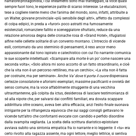
narratore-protagonista, i cui lineamenti sono mal tratteggiati, la voce quasi
sempre fuori tono, le esperienze patite di scarso interesse. Le elucubrazioni,
tese a cogliere niente meno che l’anima del mondo, sono, infatti, attribuite a
un Walter, giovane provinciale «più sensibile degli altri», affetto da complessi
di colpa edipici, in preda a «furori» poco astratti ma fumosamente
esistenziali, romanziere fallito e sceneggiatore sfruttato, reduce da una
relazione amorosa degna delle cronache rosa di «Grand Hotel», rifugiatosi
alfine nelle cellette solitarie di un convento montano. L’intreccio di vicende
esili, contornato da uno sterminio di pensamenti, è reso ancor meno
appassionante dal tono ispirato e catechistico con cui l’io narrante comunica
le sue scoperte intellettuali: «Scampare alla morte è un po’ come nascere una
seconda volta»; «Solo allora mi sono accorto di un fatto straordinario, e cioè
che la vita non è un percorso rettilineo, ma un cerchio»; «La vita non è fatta
per costruire, ma per seminare». Anche
Va’ dove ti porta il cuore
dispensava
certezze consolatorie e aforismi esemplari, massime pacificanti e ovvietà del
senso comune, ma la voce affabilmente struggente di una vecchina
ultraottantenne, già colpita da ictus, desiderosa di lasciare testimonianza di
sé alla nipote che, per salvarsi dai conflitti familiari, era dovuta scappare
addirittura oltre oceano, aveva ben altra efficacia; anzi l’esito finale suonava
intrigante per la rifrangenza equivoca che sui saggi consigli gettavano le
vicende tutt’altro che confortanti evocate con candido e perfido disordine
dalla svampita vegliarda. La scelta della scrittura diaristico-epistolare
avviava subito una sintonia empatica fra io narrante e io leggente: il «tu» era
certo rivolto alla ragazza assente, ma ogni lettore, meglio lettrice, si sentiva