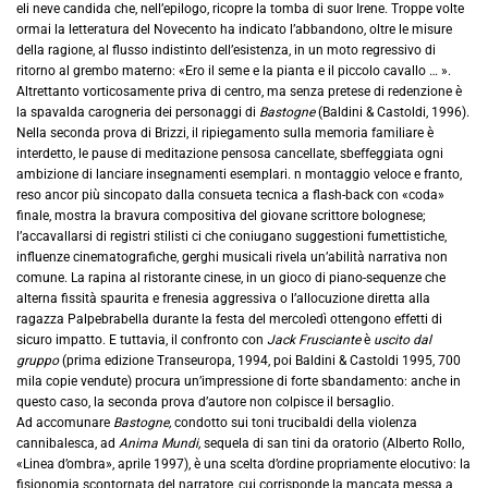
eli neve candida che, nell’epilogo, ricopre la tomba di suor Irene. Troppe volte
ormai la letteratura del Novecento ha indicato l’abbandono, oltre le misure
della ragione, al flusso indistinto dell’esistenza, in un moto regressivo di
ritorno al grembo materno: «Ero il seme e la pianta e il piccolo cavallo … ».
Altrettanto vorticosamente priva di centro, ma senza pretese di redenzione è
la spavalda carogneria dei personaggi di
Bastogne
(Baldini & Castoldi, 1996).
Nella seconda prova di Brizzi, il ripiegamento sulla memoria familiare è
interdetto, le pause di meditazione pensosa cancellate, sbeffeggiata ogni
ambizione di lanciare insegnamenti esemplari. n montaggio veloce e franto,
reso ancor più sincopato dalla consueta tecnica a flash-back con «coda»
finale, mostra la bravura compositiva del giovane scrittore bolognese;
l’accavallarsi di registri stilisti ci che coniugano suggestioni fumettistiche,
influenze cinematografiche, gerghi musicali rivela un’abilità narrativa non
comune. La rapina al ristorante cinese, in un gioco di piano-sequenze che
alterna fissità spaurita e frenesia aggressiva o l’allocuzione diretta alla
ragazza Palpebrabella durante la festa del mercoledì ottengono effetti di
sicuro impatto. E tuttavia, il confronto con
Jack Frusciante
è
uscito dal
gruppo
(prima edizione Transeuropa, 1994, poi Baldini & Castoldi 1995, 700
mila copie vendute) procura un’impressione di forte sbandamento: anche in
questo caso, la seconda prova d’autore non colpisce il bersaglio.
Ad accomunare
Bastogne,
condotto sui toni trucibaldi della violenza
cannibalesca, ad
Anima Mundi,
sequela di san tini da oratorio (Alberto Rollo,
«Linea d’ombra», aprile 1997), è una scelta d’ordine propriamente elocutivo: la
fisionomia scontornata del narratore, cui corrisponde la mancata messa a