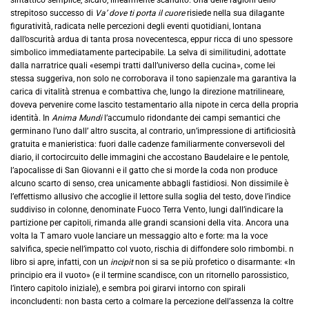
strepitoso successo di
Va’ dove ti porta il cuore
risiede nella sua dilagante
figuratività, radicata nelle percezioni degli eventi quotidiani, lontana
dall’oscurità ardua di tanta prosa novecentesca, eppur ricca di uno spessore
simbolico immediatamente partecipabile. La selva di similitudini, adottate
dalla narratrice quali «esempi tratti dall’universo della cucina», come lei
stessa suggeriva, non solo ne corroborava il tono sapienzale ma garantiva la
carica di vitalità strenua e combattiva che, lungo la direzione matrilineare,
doveva pervenire come lascito testamentario alla nipote in cerca della propria
identità. In
Anima Mundi
l’accumulo ridondante dei campi semantici che
germinano l’uno dall’ altro suscita, al contrario, un’impressione di artificiosità
gratuita e manieristica: fuori dalle cadenze familiarmente conversevoli del
diario, il cortocircuito delle immagini che accostano Baudelaire e le pentole,
l’apocalisse di San Giovanni e il gatto che si morde la coda non produce
alcuno scarto di senso, crea unicamente abbagli fastidiosi. Non dissimile è
l’effettismo allusivo che accoglie il lettore sulla soglia del testo, dove l’indice
suddiviso in colonne, denominate Fuoco Terra Vento, lungi dall’indicare la
partizione per capitoli, rimanda alle grandi scansioni della vita. Ancora una
volta la T amaro vuole lanciare un messaggio alto e forte: ma la voce
salvifica, specie nell’impatto col vuoto, rischia di diffondere solo rimbombi. n
libro si apre, infatti, con un
incipit
non si sa se più profetico o disarmante: «In
principio era il vuoto» (e il termine scandisce, con un ritornello parossistico,
l’intero capitolo iniziale), e sembra poi girarvi intorno con spirali
inconcludenti: non basta certo a colmare la percezione dell’assenza la coltre