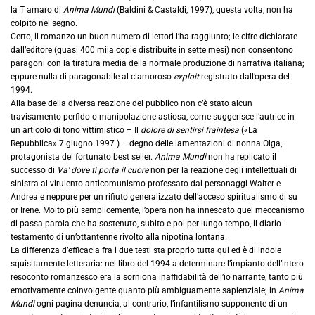
la T amaro di
Anima Mundi
(Baldini & Castaldi, 1997), questa volta, non ha
colpito nel segno.
Certo, il romanzo un buon numero di lettori l’ha raggiunto; le cifre dichiarate
dall’editore (quasi 400 mila copie distribuite in sette mesi) non consentono
paragoni con la tiratura media della normale produzione di narrativa italiana;
eppure nulla di paragonabile al clamoroso
exploit
registrato dall’opera del
1994.
Alla base della diversa reazione del pubblico non c’è stato alcun
travisamento perfido o manipolazione astiosa, come suggerisce l’autrice in
un articolo di tono vittimistico – Il
dolore di sentirsi fraintesa
(«La
Repubblica» 7 giugno 1997 ) – degno delle lamentazioni di nonna Olga,
protagonista del fortunato best seller.
Anima Mundi
non ha replicato il
successo di
Va’ dove ti porta il cuore
non per la reazione degli intellettuali di
sinistra al virulento anticomunismo professato dai personaggi Walter e
Andrea e neppure per un rifiuto generalizzato dell’acceso spiritualismo di su
or !rene. Molto più semplicemente, l’opera non ha innescato quel meccanismo
di passa parola che ha sostenuto, subito e poi per lungo tempo, il diario-
testamento di un’ottantenne rivolto alla nipotina lontana.
La differenza d’efficacia fra i due testi sta proprio tutta qui ed è di indole
squisitamente letteraria: nel libro del 1994 a determinare l’impianto dell’intero
resoconto romanzesco era la sorniona inaffidabilità dell’io narrante, tanto più
emotivamente coinvolgente quanto più ambiguamente sapienziale; in
Anima
Mundi
ogni pagina denuncia, al contrario, l’infantilismo supponente di un