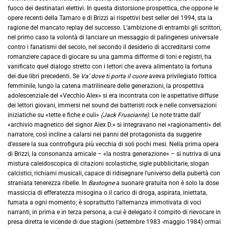
fuoco dei destinatari elettivi. In questa distorsione prospettica, che oppone le
opere recenti della Tamaro e di Brizzi ai rispettivi best seller del 1994, sta la
ragione del mancato replay del successo. L’ambizione di entrambi gli scrittori,
nel primo caso la volontà di lanciare un messaggio di palingenesi universale
contro i fanatismi del secolo, nel secondo il desiderio di accreditarsi come
romanziere capace di giocare su una gamma difforme di toni e registri, ha
vanificato quel dialogo stretto con i lettori che aveva alimentato la fortuna
dei due libri precedenti. Se
Va’ dove ti porta il cuore
aveva privilegiato l’ottica
femminile, lungo la catena matrilineare delle generazioni, la prospettiva
adolescenziale del «Vecchio Alex» si era incontrata con le aspettative diffuse
dei lettori giovani, immersi nel sound dei batteristi rock e nelle conversazioni
iniziatiche su «tette e fiche e culi»
(Jack Frusciante).
Le note tratte dall’
«archivio magnetico del signor Alex D.» si integravano nei «ragionamenti» del
narratore, così incline a calarsi nei panni del protagonista da suggerire
d’essere la sua controfigura più vecchia di soli pochi mesi. Nella prima opera
di Brizzi, la consonanza amicale – «la nostra generazione» – si nutriva di una
mistura caleidoscopica di citazioni scolastiche, sigle pubblicitarie, slogan
calcistici, richiami musicali, capace di ridisegnare l’universo della pubertà con
straniata tenerezza ribelle. In
Bastogne
a suonare gratuita non è solo la dose
massiccia di efferatezza misogina o il carico di droga, aspirata, iniettata,
fumata a ogni momento; è soprattutto l’alternanza immotivata di voci
narranti, in prima e in terza persona, a cui è delegato il compito di rievocare in
presa diretta le vicende di due stagioni (settembre 1983 -maggio 1984) ormai