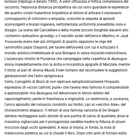
lontane (l’epilogo è datato 1992). A venir offuscata è l’ottica complessiva del
racconto; l’equivoca distanza prospettica da cui sono guardate le esperienze
dei quattro viziati malavitosi impedisce al lettore di attivare il necessario
contrappunto di criticismo e empatia; cosicché la sequela di episodi
sconvolgenti e brutali ingenera, nell’ostentata uniformità prevedibile, noia e
disagio. La scena del Cancelliere e della mutter piccolo borghesi davanti allo
«schermo radioattivo grundig» o il suicidio acido dell’amico Martino, in
Jack
Frusciante,
erano ben più intriganti di quanto appaiono le orge del
rammollito papà Claypool, per tacere dell’ovvietà con cui è schizzato il
mondo artistico-intellettuale di una Bologna in salsa nizzardo-nietzschiana.
L’azzeccato ritratto di Pazienza che campeggia nella copertina di
Bastogne
stona maledettamente con la dotta e moralistica epigrafe di Marziale, mentre
il titolo, al pari di
Anima Mundi
, è ben lontano dal racchiudere le suggestioni
generazionali che l’altro sprigionava.
Certo, il progetto di Brizzi di non replicare semplicisticamente l’impasto
espressivo di «scout catholic punk» che l’aveva reso famoso è comprensibile
e apprezzabile: ma
Bastogne,
nel denunciare lo sforzo esibito del
capovolgimento, perde in freschezza e originalità. Lo testimonia,
a contrariis,
l’unico episodio del romanzo condotto sui timbri, cari al «vecchio Alex», del
rincrescimento elegiaco: il refrain di una famosa canzone di De Gregari
sembra riecheggiare sullo sfondo di una partita di calcio di quartiere, dove la
massima vigliaccata per il protagonista sarebbe tradire la fiducia di alcuni
mocciosi dagli occhi splendenti. A esso si intona, in fondo, la nota di
melanconia patetica su cui si chiude il libro. Dopo otto anni di forzato esilio