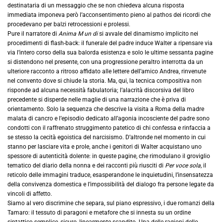
destinataria di un messaggio che se non chiedeva alcuna risposta
immediata imponeva però l’acconsentimento pieno al pathos dei ricordi che
procedevano per balzi retrocessioni e prolessi.
Pure il narratore di
Anima M un di
si avvale del dinamismo implicito nei
procedimenti di flash-back: il funerale del padre induce Walter a ripensare via
via l’intero corso della sua balorda esistenza e solo le ultime sessanta pagine
si distendono nel presente, con una progressione peraltro interrotta da un
ulteriore racconto a ritroso affidato alle lettere dell’amico Andrea, rinvenute
nel convento dove si chiude la storia. Ma, qui, la tecnica compositiva non
risponde ad alcuna necessità fabulatoria; l’alacrità discorsiva del libro
precedente si disperde nelle maglie di una narrazione che è priva di
orientamento. Solo la sequenza che descrive la visita a Roma della madre
malata di cancro e l’episodio dedicato all’agonia incosciente del padre sono
condotti con il raffrenato struggimento patetico di chi confessa e rinfaccia a
se stesso la cecità egoistica del narcisismo. D’altronde nel momento in cui
stanno per lasciare vita e prole, anche i genitori di Walter acquistano uno
spessore di autenticità dolente: in queste pagine, che rimodulano il groviglio
tematico del diario della nonna e dei racconti più riusciti di
Per voce sola,
il
reticolo delle immagini traduce, esasperandone le inquietudini, l’insensatezza
della convivenza domestica e l’impossibilità del dialogo fra persone legate da
vincoli di affetto.
Siamo al vero discrimine che separa, sul piano espressivo, i due romanzi della
Tamaro: il tessuto di paragoni e metafore che si innesta su un ordine
sintattico semplice, sicuro, linearmente scandito. Una delle ragioni dello