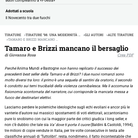
Buon compleanno a «Poesia»
Adottati a scuola
Il Novecento tra due fuochi
TIRATURE
TIRATURE ’98. UNA MODERNITÀ …
GLI AUTORI
ALTE TIRATURE
TAMARO E BRIZZI MANCANO …
Tamaro e Brizzi mancano il bersaglio
di Giovanna Rosa
Crea PDF
Perché
Anima Mundi
e
Bastogne
non hanno replicato il successo dei
precedenti best seller della Tamaro e di Brizzi? I due nuovi romanzi sono
molto diversi tra loro: il primo
è
una sequela di santini da oratorio, il secondo
è
condotto sui temi trucibaldi della violenza cannibalesca. Ma li accomuna la
fisionomia scontornata del narratore, cui corrisponde la mancata messa a
fuoco dei destinatari elettivi.
Lasciamo perdere le polemiche ideologiche sugli echi evoliani e ancor più le
vanterie d’autore sui massicci spostamenti di voti elettorali, accantoniamo
pure lo snobismo con cui la maggior parte dei critici giudica i long seller, e
non c’è dubbio che tale sia
Va’ dove ti porta il cuore
(Baldini & Castoldi, 1994),
tre milioni di copie vendute in Italia, per tre volte consecutive in testa alle
classifiche annuali di ‘Tuttolibri’; resta, nondimeno, il fatto incontestabile che