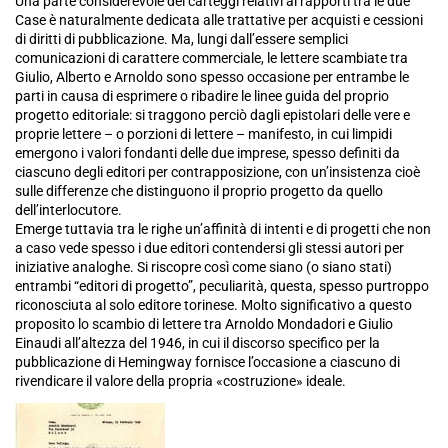
Una parte considerevole dei carteggi relativi ai rapporti tra le due
Case è naturalmente dedicata alle trattative per acquisti e cessioni
di diritti di pubblicazione. Ma, lungi dall’essere semplici
comunicazioni di carattere commerciale, le lettere scambiate tra
Giulio, Alberto e Arnoldo sono spesso occasione per entrambe le
parti in causa di esprimere o ribadire le linee guida del proprio
progetto editoriale: si traggono perciò dagli epistolari delle vere e
proprie lettere – o porzioni di lettere – manifesto, in cui limpidi
emergono i valori fondanti delle due imprese, spesso definiti da
ciascuno degli editori per contrapposizione, con un’insistenza cioè
sulle differenze che distinguono il proprio progetto da quello
dell’interlocutore.
Emerge tuttavia tra le righe un’affinità di intenti e di progetti che non
a caso vede spesso i due editori contendersi gli stessi autori per
iniziative analoghe. Si riscopre così come siano (o siano stati)
entrambi “editori di progetto”, peculiarità, questa, spesso purtroppo
riconosciuta al solo editore torinese. Molto significativo a questo
proposito lo scambio di lettere tra Arnoldo Mondadori e Giulio
Einaudi all’altezza del 1946, in cui il discorso specifico per la
pubblicazione di Hemingway fornisce l’occasione a ciascuno di
rivendicare il valore della propria «costruzione» ideale.