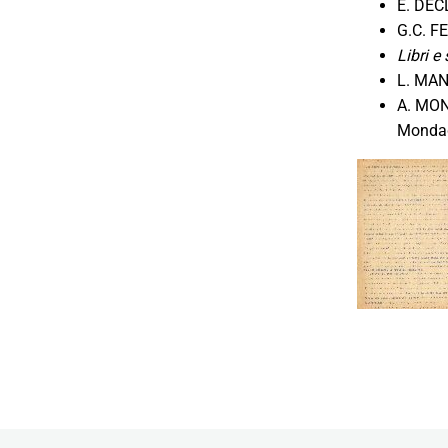
E. DEC
G.C. F
Libri e
L. MA
A. MO
Mondad