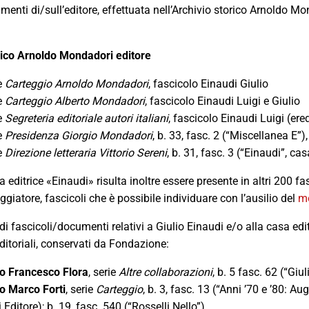
umenti di/sull’editore, effettuata nell’Archivio storico Arnoldo M
rico Arnoldo Mondadori editore
e
Carteggio Arnoldo Mondadori
, fascicolo Einaudi Giulio
e
Carteggio Alberto Mondadori
, fascicolo Einaudi Luigi e Giulio
e
Segreteria editoriale autori italiani
, fascicolo Einaudi Luigi (ered
e
Presidenza Giorgio Mondadori
, b. 33, fasc. 2 (“Miscellanea E”
e
Direzione letteraria Vittorio Sereni
, b. 31, fasc. 3 (“Einaudi”, ca
 editrice «Einaudi» risulta inoltre essere presente in altri 200 fa
ggiatore, fascicoli che è possibile individuare con l’ausilio del
mo
i fascicoli/documenti relativi a Giulio Einaudi e/o alla casa editr
itoriali, conservati da Fondazione:
io Francesco Flora
, serie
Altre collaborazioni
, b. 5 fasc. 62 (“Giu
io Marco Forti
, serie
Carteggio
, b. 3, fasc. 13 (“Anni ’70 e ’80: Aug
 Editore); b. 19, fasc. 540 (“Rosselli Nello”)