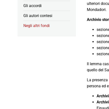
ulteriori doc
Gli accordi
Mondadori.
Gli autori contesi
Archivio sto
Negli altri fondi
sezion
sezion
sezion
sezion
sezion
Il lemma casa
quello del Sa
La presenza d
persona ed ed
Archiv
Archiv
Einaudi