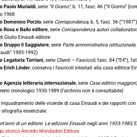
o Paolo Murialdi
, serie
“Il Giorno”
, b. 11, fasc. 46 (“Il Giorno” [c
io 1968
io Domenico Porzio
, serie
Corrispondenza
, b. 5, fasc. 56 (“1987”
o Rosa e Ballo editore
, serie
Corrispondenza autori collaborator
 di Giulio Einaudi editore
o Gruppo il Saggiatore
, serie
Parte amministrativa istituzionale
naudi” 1985-1992)
o Legatoria Torriani
, serie
Clienti – Fascicoli
, fasc. 84 (“E4”), fa
o Erich Linder
, conserva i fascicoli intestati alla casa editrice 
o Agenzia letteraria internazionale
, serie
Case editrici maggiori
remi cronologici 1930-1989 (l’archivio non è consultabile)
 inquadramento delle vicende di casa Einaudi e dei rapporti con
e sitografia essenziale:
t’anni di un editore. Le edizioni Einaudi negli anni 1933-1983
, 
go storico Arnoldo Mondadori Editore