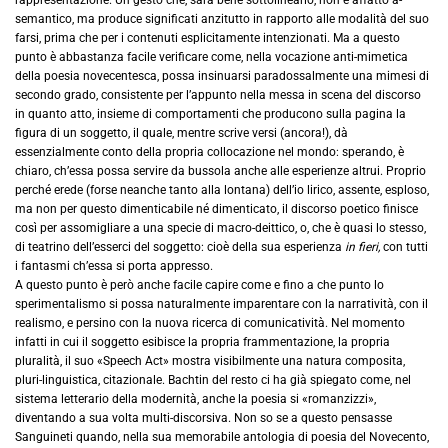
semantico, ma produce significati anzitutto in rapporto alle modalità del suo
farsi, prima che per i contenuti esplicitamente intenzionati. Ma a questo
punto è abbastanza facile verificare come, nella vocazione anti-mimetica
della poesia novecentesca, possa insinuarsi paradossalmente una mimesi di
secondo grado, consistente per l’appunto nella messa in scena del discorso
in quanto atto, insieme di comportamenti che producono sulla pagina la
figura di un soggetto, il quale, mentre scrive versi (ancora!), dà
essenzialmente conto della propria collocazione nel mondo: sperando, è
chiaro, ch’essa possa servire da bussola anche alle esperienze altrui. Proprio
perché erede (forse neanche tanto alla lontana) dell’io lirico, assente, esploso,
ma non per questo dimenticabile né dimenticato, il discorso poetico finisce
così per assomigliare a una specie di macro-deittico, o, che è quasi lo stesso,
di teatrino dell’esserci del soggetto: cioè della sua esperienza
in fieri,
con tutti
i fantasmi ch’essa si porta appresso.
A questo punto è però anche facile capire come e fino a che punto lo
sperimentalismo si possa naturalmente imparentare con la narratività, con il
realismo, e persino con la nuova ricerca di comunicatività. Nel momento
infatti in cui il soggetto esibisce la propria frammentazione, la propria
pluralità, il suo «Speech Act» mostra visibilmente una natura composita,
pluri-linguistica, citazionale. Bachtin del resto ci ha già spiegato come, nel
sistema letterario della modernità, anche la poesia si «romanzizzi»,
diventando a sua volta multi-discorsiva. Non so se a questo pensasse
Sanguineti quando, nella sua memorabile antologia di poesia del Novecento,