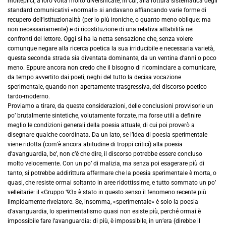
molteplici, a loro volta molto diversificate, in cui, alla rottura sistematica degli
standard comunicativi «normali» si andavano affiancando varie forme di
recupero dell’istituzionalità (per lo più ironiche, o quanto meno oblique: ma
non necessariamente) e di ricostituzione di una relativa affabilità nei
confronti del lettore. Oggi si ha la netta sensazione che, senza volere
comunque negare alla ricerca poetica la sua irriducibile e necessaria varietà,
questa seconda strada sia diventata dominante, da un ventina d’anni o poco
meno. Eppure ancora non credo che il bisogno di ricominciare a comunicare,
da tempo avvertito dai poeti, neghi del tutto la decisa vocazione
sperimentale, quando non apertamente trasgressiva, del discorso poetico
tardo-moderno.
Proviamo a tirare, da queste considerazioni, delle conclusioni provvisorie un
po’ brutalmente sintetiche, volutamente forzate, ma forse utili a definire
meglio le condizioni generali della poesia attuale, di cui poi proverò a
disegnare qualche coordinata. Da un lato, se l’idea di poesia sperimentale
viene ridotta (com’è ancora abitudine di troppi critici) alla poesia
d’avanguardia, be’, non c’è che dire, il discorso potrebbe essere concluso
molto velocemente. Con un po’ di malizia, ma senza poi esagerare più di
tanto, si potrebbe addirittura affermare che la poesia sperimentale è morta, o
quasi, che resiste ormai soltanto in aree ridottissime, e tutto sommato un po’
velleitarie: il «Gruppo ‘93» è stato in questo senso il fenomeno recente più
limpidamente rivelatore. Se, insomma, «sperimentale» è solo la poesia
d’avanguardia, lo sperimentalismo quasi non esiste più, perché ormai è
impossibile fare l’avanguardia: di più, è impossibile, in un’era (direbbe il