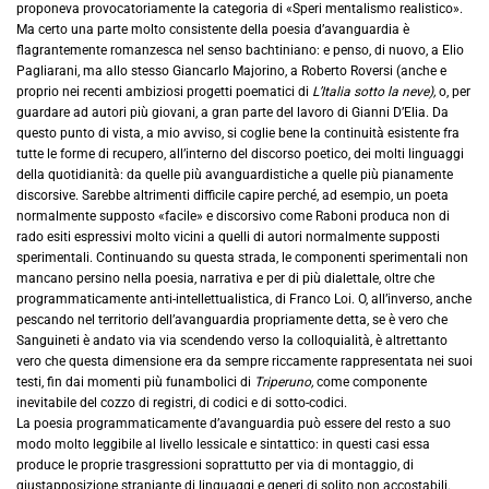
proponeva provocatoriamente la categoria di «Speri mentalismo realistico».
Ma certo una parte molto consistente della poesia d’avanguardia è
flagrantemente romanzesca nel senso bachtiniano: e penso, di nuovo, a Elio
Pagliarani, ma allo stesso Giancarlo Majorino, a Roberto Roversi (anche e
proprio nei recenti ambiziosi progetti poematici di
L’Italia sotto la neve),
o, per
guardare ad autori più giovani, a gran parte del lavoro di Gianni D’Elia. Da
questo punto di vista, a mio avviso, si coglie bene la continuità esistente fra
tutte le forme di recupero, all’interno del discorso poetico, dei molti linguaggi
della quotidianità: da quelle più avanguardistiche a quelle più pianamente
discorsive. Sarebbe altrimenti difficile capire perché, ad esempio, un poeta
normalmente supposto «facile» e discorsivo come Raboni produca non di
rado esiti espressivi molto vicini a quelli di autori normalmente supposti
sperimentali. Continuando su questa strada, le componenti sperimentali non
mancano persino nella poesia, narrativa e per di più dialettale, oltre che
programmaticamente anti-intellettualistica, di Franco Loi. O, all’inverso, anche
pescando nel territorio dell’avanguardia propriamente detta, se è vero che
Sanguineti è andato via via scendendo verso la colloquialità, è altrettanto
vero che questa dimensione era da sempre riccamente rappresentata nei suoi
testi, fin dai momenti più funambolici di
Triperuno,
come componente
inevitabile del cozzo di registri, di codici e di sotto-codici.
La poesia programmaticamente d’avanguardia può essere del resto a suo
modo molto leggibile al livello lessicale e sintattico: in questi casi essa
produce le proprie trasgressioni soprattutto per via di montaggio, di
giustapposizione straniante di linguaggi e generi di solito non accostabili.