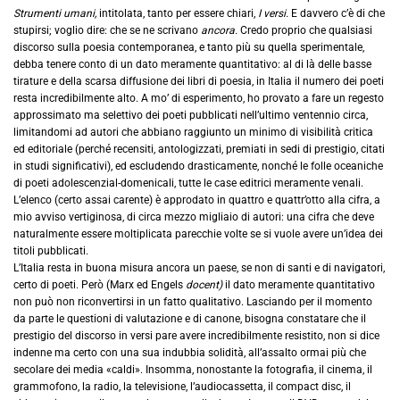
Strumenti umani,
intitolata, tanto per essere chiari,
I versi.
E davvero c’è di che
stupirsi; voglio dire: che se ne scrivano
ancora.
Credo proprio che qualsiasi
discorso sulla poesia contemporanea, e tanto più su quella sperimentale,
debba tenere conto di un dato meramente quantitativo: al di là delle basse
tirature e della scarsa diffusione dei libri di poesia, in Italia il numero dei poeti
resta incredibilmente alto. A mo’ di esperimento, ho provato a fare un regesto
approssimato ma selettivo dei poeti pubblicati nell’ultimo ventennio circa,
limitandomi ad autori che abbiano raggiunto un minimo di visibilità critica
ed editoriale (perché recensiti, antologizzati, premiati in sedi di prestigio, citati
in studi significativi), ed escludendo drasticamente, nonché le folle oceaniche
di poeti adolescenzial-domenicali, tutte le case editrici meramente venali.
L’elenco (certo assai carente) è approdato in quattro e quattr’otto alla cifra, a
mio avviso vertiginosa, di circa mezzo migliaio di autori: una cifra che deve
naturalmente essere moltiplicata parecchie volte se si vuole avere un’idea dei
titoli pubblicati.
L’Italia resta in buona misura ancora un paese, se non di santi e di navigatori,
certo di poeti. Però (Marx ed Engels
docent)
il dato meramente quantitativo
non può non riconvertirsi in un fatto qualitativo. Lasciando per il momento
da parte le questioni di valutazione e di canone, bisogna constatare che il
prestigio del discorso in versi pare avere incredibilmente resistito, non si dice
indenne ma certo con una sua indubbia solidità, all’assalto ormai più che
secolare dei media «caldi». Insomma, nonostante la fotografia, il cinema, il
grammofono, la radio, la televisione, l’audiocassetta, il compact disc, il