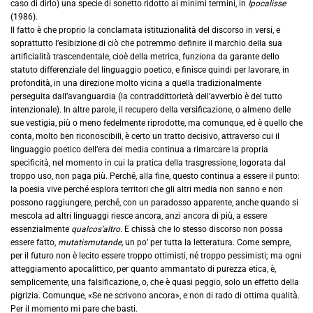
caso di dirlo) una specie di sonetto ridotto ai minimi termini, in
Ipocalisse
(1986).
Il fatto è che proprio la conclamata istituzionalità del discorso in versi, e
soprattutto l’esibizione di ciò che potremmo definire il marchio della sua
artificialità trascendentale, cioè della metrica, funziona da garante dello
statuto differenziale del linguaggio poetico, e finisce quindi per lavorare, in
profondità, in una direzione molto vicina a quella tradizionalmente
perseguita dall’avanguardia (la contraddittorietà dell’avverbio è del tutto
intenzionale). In altre parole, il recupero della versificazione, o almeno delle
sue vestigia, più o meno fedelmente riprodotte, ma comunque, ed è quello che
conta, molto ben riconoscibili, è certo un tratto decisivo, attraverso cui il
linguaggio poetico dell’era dei media continua a rimarcare la propria
specificità, nel momento in cui la pratica della trasgressione, logorata dal
troppo uso, non paga più. Perché, alla fine, questo continua a essere il punto:
la poesia vive perché esplora territori che gli altri media non sanno e non
possono raggiungere, perché, con un paradosso apparente, anche quando si
mescola ad altri linguaggi riesce ancora, anzi ancora di più, a essere
essenzialmente
qualcos’altro.
E chissà che lo stesso discorso non possa
essere fatto,
mutatismutande,
un po’ per tutta la letteratura. Come sempre,
per il futuro non è lecito essere troppo ottimisti, né troppo pessimisti; ma ogni
atteggiamento apocalittico, per quanto ammantato di purezza etica, è,
semplicemente, una falsificazione, o, che è quasi peggio, solo un effetto della
pigrizia. Comunque, «Se ne scrivono ancora», e non di rado di ottima qualità.
Per il momento mi pare che basti.