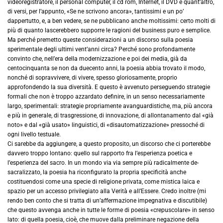
videoregistratore, il personal computer, il cd rom, Internet, il DVD e quant’altro,
di versi, per l’appunto, «Se ne scrivono ancora», tantissimi e un po’
dappertutto, e, a ben vedere, se ne pubblicano anche moltissimi: certo molti di
più di quanto lascerebbero supporre le ragioni del business puro e semplice.
Ma perché premetto queste considerazioni a un discorso sulla poesia
sperimentale degli ultimi vent’anni circa? Perché sono profondamente
convinto che, nell’era della modernizzazione e poi dei media, già da
centocinquanta se non da duecento anni, la poesia abbia trovato il modo,
nonché di sopravvivere, di vivere, spesso gloriosamente, proprio
approfondendo la sua diversità. E questo è avvenuto perseguendo strategie
formali che non è troppo azzardato definire, in un senso necessariamente
largo, sperimentali: strategie propriamente avanguardistiche, ma, più ancora
e più in generale, di trasgressione, di innovazione, di allontanamento dal «già
noto» e dal «già usato» linguistici, di «disautomatizzazione» pressoché di
ogni livello testuale.
Ci sarebbe da aggiungere, a questo proposito, un discorso che ci porterebbe
davvero troppo lontano: quello sul rapporto fra l’esperienza poetica e
l’esperienza del sacro. In un mondo via via sempre più radicalmente de-
sacralizzato, la poesia ha riconfigurato la propria specificità anche
costituendosi come una specie di religione privata, come mistica laica e
spazio per un accesso privilegiato alla Verità e all’Essere. Credo inoltre (mi
rendo ben conto che si tratta di un’affermazione impegnativa e discutibile)
che questo avvenga anche in tutte le forme di poesia «crepuscolare» in senso
lato: di quella poesia, cioè, che muove dalla preliminare negazione della