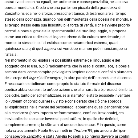
astrattivo che non ha eguali, per ardimento e consequenzialità, nella coeva
poesia mondiale». Credo che una parte non piccola della grandezza di
Zanzotto risieda nello sforzo, pressoché titanico, di testimoniare al tempo
stesso della pochezza, quando non dell’impotenza della poesia nel mondo, e
al tempo stesso della sua insostituibile forza di verità. Il che avviene proprio
perché la poesia, grazie alla sperimentalità del suo linguaggio, si propone
come una critica radicale del logocentrismo della cultura occidentale, nel
momento stesso in cui si esibisce come metamorfosi estrema, quasi
quintessenziale, di quel
logos
a cui vorrebbe, ma non può rinunciare, pena
l’afasia.
Nel momento in cui esplora le possibilità estreme del linguaggio e del
soggetto che lo usa, o, più radicalmente, che in esso si costituisce, la poesia
sembra darsi come compito privilegiato l’esplorazione dei confini o piuttosto
delle crepe del
logos’,
dell’emergere, in altre parole, dell’inconscio nel discorso.
E necessario sottolineare come proprio lo statuto formale del discorso
poetico abbia consentito un’operazione che alla narrativa è pressoché inibita:
cosicché, tanto per schematizzare, se ai narratori è stato possibile inventare
lo «Stream of consciousness», visto e considerato che ciò che approda
all’esplicitezza nella mente dei personaggi appartiene quasi per definizione
alla coscienza (poco importa se frammentaria, confusa, irrazionale), era
inevitabile che toccasse invece ai poeti tuffarsi, in quello che definirei,
complementarmente, lo «Stream of unconsciousness». E in questo, come
notava acutamente Paolo Giovannetti in
‘Tirature
‘99, più ancora dell’iper-
consapevole Zanzotto, è stata Amelia Rosselli a spingersi davvero ai confini