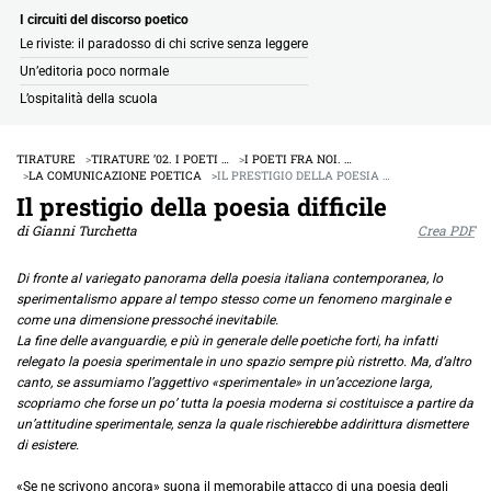
I circuiti del discorso poetico
Le riviste: il paradosso di chi scrive senza leggere
Un’editoria poco normale
L’ospitalità della scuola
TIRATURE
TIRATURE ’02. I POETI …
I POETI FRA NOI. …
LA COMUNICAZIONE POETICA
IL PRESTIGIO DELLA POESIA …
Il prestigio della poesia difficile
di Gianni Turchetta
Crea PDF
Di fronte al variegato panorama della poesia italiana contemporanea, lo
sperimentalismo appare al tempo stesso come un fenomeno marginale e
come una dimensione pressoché inevitabile.
La fine delle avanguardie, e più in generale delle poetiche forti, ha infatti
relegato la poesia sperimentale in uno spazio sempre più ristretto. Ma, d’altro
canto, se assumiamo l’aggettivo «sperimentale» in un’accezione larga,
scopriamo che forse un po’ tutta la poesia moderna si costituisce a partire da
un’attitudine sperimentale, senza la quale rischierebbe addirittura dismettere
di esistere.
«Se ne scrivono ancora» suona il memorabile attacco di una poesia degli