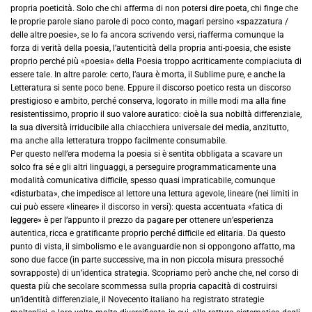
propria poeticità. Solo che chi afferma di non potersi dire poeta, chi finge che
le proprie parole siano parole di poco conto, magari persino «spazzatura /
delle altre poesie», se lo fa ancora scrivendo versi, riafferma comunque la
forza di verità della poesia, l’autenticità della propria anti-poesia, che esiste
proprio perché più «poesia» della Poesia troppo acriticamente compiaciuta di
essere tale. In altre parole: certo, l’aura è morta, il Sublime pure, e anche la
Letteratura si sente poco bene. Eppure il discorso poetico resta un discorso
prestigioso e ambito, perché conserva, logorato in mille modi ma alla fine
resistentissimo, proprio il suo valore auratico: cioè la sua nobiltà differenziale,
la sua diversità irriducibile alla chiacchiera universale dei media, anzitutto,
ma anche alla letteratura troppo facilmente consumabile.
Per questo nell’era moderna la poesia si è sentita obbligata a scavare un
solco fra sé e gli altri linguaggi, a perseguire programmaticamente una
modalità comunicativa difficile, spesso quasi impraticabile, comunque
«disturbata», che impedisce al lettore una lettura agevole, lineare (nei limiti in
cui può essere «lineare» il discorso in versi): questa accentuata «fatica di
leggere» è per l’appunto il prezzo da pagare per ottenere un’esperienza
autentica, ricca e gratificante proprio perché difficile ed elitaria. Da questo
punto di vista, il simbolismo e le avanguardie non si oppongono affatto, ma
sono due facce (in parte successive, ma in non piccola misura pressoché
sovrapposte) di un’identica strategia. Scopriamo però anche che, nel corso di
questa più che secolare scommessa sulla propria capacità di costruirsi
un’identità differenziale, il Novecento italiano ha registrato strategie