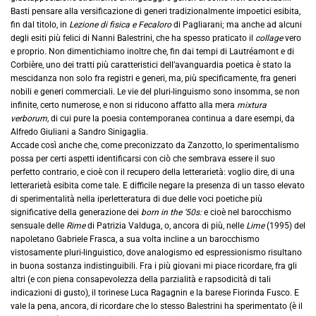
Basti pensare alla versificazione di generi tradizionalmente impoetici esibita,
fin dal titolo, in
Lezione di fisica e Fecaloro
di Pagliarani; ma anche ad alcuni
degli esiti più felici di Nanni Balestrini, che ha spesso praticato il
collage
vero
e proprio. Non dimentichiamo inoltre che, fin dai tempi di Lautréamont e di
Corbière, uno dei tratti più caratteristici dell’avanguardia poetica è stato la
mescidanza non solo fra registri e generi, ma, più specificamente, fra generi
nobili e generi commerciali. Le vie del pluri-linguismo sono insomma, se non
infinite, certo numerose, e non si riducono affatto alla mera
mixtura
verborum,
di cui pure la poesia contemporanea continua a dare esempi, da
Alfredo Giuliani a Sandro Sinigaglia.
Accade così anche che, come preconizzato da Zanzotto, lo sperimentalismo
possa per certi aspetti identificarsi con ciò che sembrava essere il suo
perfetto contrario, e cioè con il recupero della letterarietà: voglio dire, di una
letterarietà esibita come tale. E difficile negare la presenza di un tasso elevato
di sperimentalità nella iperletteratura di due delle voci poetiche più
significative della generazione dei
born in the ‘50s:
e cioè nel barocchismo
sensuale delle
Rime
di Patrizia Valduga, o, ancora di più, nelle
Lime
(1995) del
napoletano Gabriele Frasca, a sua volta incline a un barocchismo
vistosamente pluri-linguistico, dove analogismo ed espressionismo risultano
in buona sostanza indistinguibili. Fra i più giovani mi piace ricordare, fra gli
altri (e con piena consapevolezza della parzialità e rapsodicità di tali
indicazioni di gusto), il torinese Luca Ragagnin e la barese Fiorinda Fusco. E
vale la pena, ancora, di ricordare che lo stesso Balestrini ha sperimentato (è il