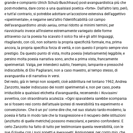
grande e compianto Ulrich Schulz-Buschhaus) post-avanguardistica più che
post-moderna, dare corso a una qualsiasi poetica «forte». Dall’altro lato, però,
e tutt’al contrario, si potrebbe adottare un’accezione estensiva dell’aggettivo
«sperimentale», e negarne senz’altro l’identificabilità col campo
dell’avanguardismo
strido serisu,
ormai ridotto ai minimi termini, per
riavvicinarlo invece all’insieme estremamente variegato delle forme
attraverso cui la poesia ha scavato il solco fra sé e gli altri linguaggi,
ritagliando, con ciò, non soltanto la propria specificità formale, ma, prima
ancora, la propria specifica forza di verità, e con questo il proprio sempre vivo
prestigio. Da questo punto di vista, molta poesia (relativamente) leggibile, e
persino molta poesia narrativa sono, anche a prima vista, francamente
sperimentali. Valga, per intenderci subito, l’esempio, lampante e pressoché
indiscutibile, di Elio Pagliarani, non a caso maestro, al tempo stesso, di
avanguardia e di narrativa in versi.
Del resto, già in tempi non sospetti, cioè addirittura nel lontano 1962, Andrea
Zanzotto, leader indiscusso dei nostri sperimentali e, non per caso, poeta
irriducibile a qualsiasi etichetta d’avanguardia, recensendo i
Novissimi
avvertiva, con straordinaria acutezza: «Ogni spavalderia sarebbe scomparsa
se si fossero resi conto dell’attuale ipotesi di reversibilità tra esperimento e
convenzione». Che è un po’ come dire che, nel suo statuto tardo-moderno, la
poesia è fatta in modo tale che la trasgressione e il recupero delle istituzioni
(anzitutto di quelle metriche) possono mescolarsi, e persino confondersi. E
certo Zanzotto ha fatto di tutto per testimoniare questa reversibilità, con le
sue
Ecloghe,
con i suoi sonetti e
Ipersonetti.
Aggiungerei, per conto mio, che,