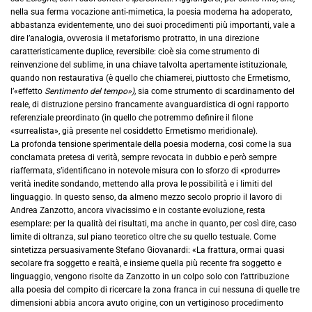
nella sua ferma vocazione anti-mimetica, la poesia moderna ha adoperato,
abbastanza evidentemente, uno dei suoi procedimenti più importanti, vale a
dire l’analogia, ovverosia il metaforismo protratto, in una direzione
caratteristicamente duplice, reversibile: cioè sia come strumento di
reinvenzione del sublime, in una chiave talvolta apertamente istituzionale,
quando non restaurativa (è quello che chiamerei, piuttosto che Ermetismo,
l’«effetto
Sentimento del tempo»),
sia come strumento di scardinamento del
reale, di distruzione persino francamente avanguardistica di ogni rapporto
referenziale preordinato (in quello che potremmo definire il filone
«surrealista», già presente nel cosiddetto Ermetismo meridionale).
La profonda tensione sperimentale della poesia moderna, così come la sua
conclamata pretesa di verità, sempre revocata in dubbio e però sempre
riaffermata, s’identificano in notevole misura con lo sforzo di «produrre»
verità inedite sondando, mettendo alla prova le possibilità e i limiti del
linguaggio. In questo senso, da almeno mezzo secolo proprio il lavoro di
Andrea Zanzotto, ancora vivacissimo e in costante evoluzione, resta
esemplare: per la qualità dei risultati, ma anche in quanto, per così dire, caso
limite di oltranza, sul piano teoretico oltre che su quello testuale. Come
sintetizza persuasivamente Stefano Giovanardi: «La frattura, ormai quasi
secolare fra soggetto e realtà, e insieme quella più recente fra soggetto e
linguaggio, vengono risolte da Zanzotto in un colpo solo con l’attribuzione
alla poesia del compito di ricercare la zona franca in cui nessuna di quelle tre
dimensioni abbia ancora avuto origine, con un vertiginoso procedimento