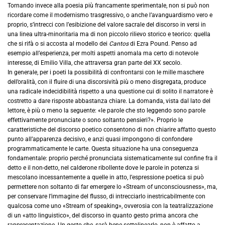
Tornando invece alla poesia più francamente sperimentale, non si può non
ricordare come il modernismo trasgressivo, o anche l’avanguardismo vero e
proprio, s’intrecci con l’esibizione del valore sacrale del discorso in versi in
una linea ultra-minoritaria ma di non piccolo rilievo storico e teorico: quella
che si rifà o si accosta al modello dei
Cantos
di Ezra Pound. Penso ad
esempio all’esperienza, per molti aspetti anomala ma certo di notevole
interesse, di Emilio Villa, che attraversa gran parte del XX secolo.
In generale, per i poeti la possibilità di confrontarsi con le mille maschere
dell’oralità, con il fluire di una discorsività più o meno disgregata, produce
una radicale indecidibilità rispetto a una questione cui di solito il narratore è
costretto a dare risposte abbastanza chiare. La domanda, vista dal lato del
lettore, è più o meno la seguente: «le parole che sto leggendo sono parole
effettivamente pronunciate o sono soltanto pensieri?». Proprio le
caratteristiche del discorso poetico consentono di non chiarire affatto questo
punto all’apparenza decisivo, e anzi quasi impongono di confondere
programmaticamente le carte. Questa situazione ha una conseguenza
fondamentale: proprio perché pronunciata sistematicamente sul confine fra il
detto e il non-detto, nel calderone ribollente dove le parole in potenza si
mescolano incessantemente a quelle in atto, l’espressione poetica si può
permettere non soltanto di far emergere lo «Stream of unconsciousness», ma,
per conservare l’immagine del flusso, di intrecciarlo inestricabilmente con
qualcosa come uno «Stream of speaking», ovverosia con la teatralizzazione
di un «atto linguistico», del discorso in quanto gesto prima ancora che
rappresentazione. Un gesto che, sarà bene sottolinearlo, non è affatto a-