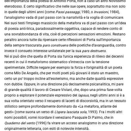
dell’importanza della poesia di Antonio Porta, non a caso un altro Novissimo
eterodosso. E certo significativo che nelle sue opere, soprattutto ma non solo
in quelle degli ultimi anni (come
Passi passaggi,
1980, o
Invasioni,
1984),
l’analogismo vada di pari passo con la narratività e la voglia di comunicare.
Nei suoi testi l’impiego massiccio della metafora va di pari passo con un’idea
di poesia anti-lirica, paradossalmente oggettiva, capace di rendere conto di
una sovrabbondanza di vita, cioè di percezioni sensazioni emozioni. Restano
peraltro ancora tutte da ripensare certe riflessioni di Porta sull’importanza
della sempre trascurata
pars construens
delle poetiche d’avanguardia, contro
invece il consueto interesse unilaterale per la sua
pars destruens.
Né si può dire che quella di Porta sia l’unica esperienza di rilievo dei decenni
recenti in cui il metaforismo sistematico s’intreccia con la tensione
sperimentale. Difficile negare per esempio la forza e l’originalità di un poeta
come Milo De Angelis, che per molti poeti più giovani è stato un maestro,
certo un po’ troppo incline all’esoterismo, ma anche dalle qualità espressive
non dubbie. Oppure, in una direzione più decisamente psicanalitica, mi pare
di grande qualità il lavoro di Cesare Viviani, che, dopo una prima fase volta
proprio a esplorare il potenziale espressivo del
lapsus,
negli ultimi anni si è a
sua volta orientato verso il recupero di lacerti di discorsività, ma in un tessuto
stilistico sempre profondamente dominato da «La metafora, atlante dei
gesti» (come suona un verso di
L’opera lasciata sola,
1993). Fra i molti altri
nomi possibili, vorrei ricordare il veneziano Pasquale Di Palmo, che in
Quaderno del vento
(1996) fa virare un acceso analogismo in una direzione
originalmente letteraria, con esiti di notevole intensità.