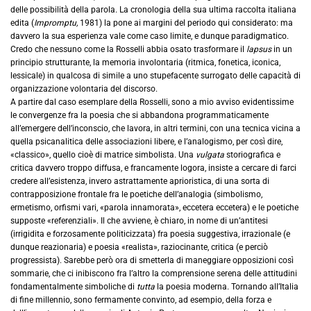
delle possibilità della parola. La cronologia della sua ultima raccolta italiana
edita (
Impromptu,
1981) la pone ai margini del periodo qui considerato: ma
davvero la sua esperienza vale come caso limite, e dunque paradigmatico.
Credo che nessuno come la Rosselli abbia osato trasformare il
lapsus
in un
principio strutturante, la memoria involontaria (ritmica, fonetica, iconica,
lessicale) in qualcosa di simile a uno stupefacente surrogato delle capacità di
organizzazione volontaria del discorso.
A partire dal caso esemplare della Rosselli, sono a mio avviso evidentissime
le convergenze fra la poesia che si abbandona programmaticamente
all’emergere dell’inconscio, che lavora, in altri termini, con una tecnica vicina a
quella psicanalitica delle associazioni libere, e l’analogismo, per così dire,
«classico», quello cioè di matrice simbolista. Una
vulgata
storiografica e
critica davvero troppo diffusa, e francamente logora, insiste a cercare di farci
credere all’esistenza, invero astrattamente aprioristica, di una sorta di
contrapposizione frontale fra le poetiche dell’analogia (simbolismo,
ermetismo, orfismi vari, «parola innamorata», eccetera eccetera) e le poetiche
supposte «referenziali». Il che avviene, è chiaro, in nome di un’antitesi
(irrigidita e forzosamente politicizzata) fra poesia suggestiva, irrazionale (e
dunque reazionaria) e poesia «realista», raziocinante, critica (e perciò
progressista). Sarebbe però ora di smetterla di maneggiare opposizioni così
sommarie, che ci inibiscono fra l’altro la comprensione serena delle attitudini
fondamentalmente simboliche di
tutta
la poesia moderna. Tornando all’Italia
di fine millennio, sono fermamente convinto, ad esempio, della forza e