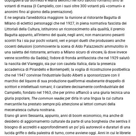
dopoguerra da Goffredo e Maria Bellonci nel loro salotto romano) sino ai
votanti di massa (il Campiello, con i suoi oltre 300 votanti più «comuni» e
anonimi fino al giorno della premiazione).
E ne segnala l’aneddotica maggiore: la riunione al ristorante Bagutta di
Milano di eclettici personaggi che nel 1927, in piena normativa fascista dei
Littoriali della Cultura, istituirono un riconoscimento alla qualità, il premio
Bagutta appunto, all’interno del quale, negli anni, non mancarono pesanti
scontri fra i sia pur pochi votanti, veri e propri duelli che produssero anche
cocenti delusioni (commovente la scena di Aldo Palazzeschi ammutolito in
una saletta del ristorante, arrivato a Milano sicuro di vincere, là dove invece
venne sconfitto da Gadda); l’odore di fronda antifascista che nel 1929 salutò
la nascita del Viareggio, sia pur con cautela italica, data la presenza
accademica di Pirandello e Bontempelli; la voglia di ricostruzione postbellica
che nel 1947 convinse l’industriale Guido Alberti a sponsorizzare con il
marchio del liquore di sua produzione quell’ormai esuberante drappello di
scrittori e intellettuali romani; il carattere decisamente confindustriale del
Campiello, fondato nel 1963, che per primo affiancò a una giuria tecnica una
giuria popolare,
The common reader,
per dirla in una lingua la cui cultura
mercantile ha prestato sempre più attenzione ai lettori comuni della
mecenatesca cultura nostrana.
Erano gli anni Sessanta, appunto, anni di boom economico, ma anche di
desiderio di aggiornamento culturale da parte di una borghesia che sentiva il
bisogno di accrediti e approfondimenti un po’ più autorevoli e duraturi di una
lucida griffe o della palestra di turno, come avviene oggi. Anni in cui le librerie