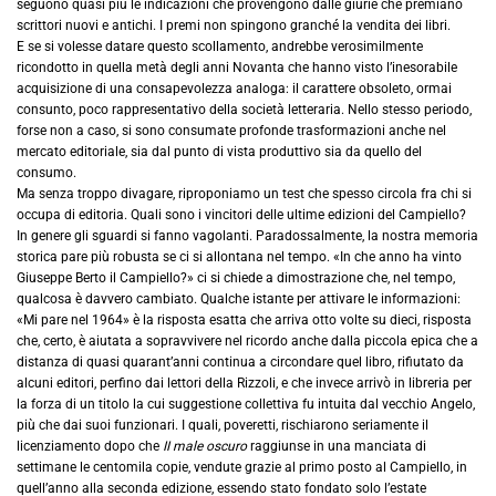
seguono quasi più le indicazioni che provengono dalle giurie che premiano
scrittori nuovi e antichi. I premi non spingono granché la vendita dei libri.
E se si volesse datare questo scollamento, andrebbe verosimilmente
ricondotto in quella metà degli anni Novanta che hanno visto l’inesorabile
acquisizione di una consapevolezza analoga: il carattere obsoleto, ormai
consunto, poco rappresentativo della società letteraria. Nello stesso periodo,
forse non a caso, si sono consumate profonde trasformazioni anche nel
mercato editoriale, sia dal punto di vista produttivo sia da quello del
consumo.
Ma senza troppo divagare, riproponiamo un test che spesso circola fra chi si
occupa di editoria. Quali sono i vincitori delle ultime edizioni del Campiello?
In genere gli sguardi si fanno vagolanti. Paradossalmente, la nostra memoria
storica pare più robusta se ci si allontana nel tempo. «In che anno ha vinto
Giuseppe Berto il Campiello?» ci si chiede a dimostrazione che, nel tempo,
qualcosa è davvero cambiato. Qualche istante per attivare le informazioni:
«Mi pare nel 1964» è la risposta esatta che arriva otto volte su dieci, risposta
che, certo, è aiutata a sopravvivere nel ricordo anche dalla piccola epica che a
distanza di quasi quarant’anni continua a circondare quel libro, rifiutato da
alcuni editori, perfino dai lettori della Rizzoli, e che invece arrivò in libreria per
la forza di un titolo la cui suggestione collettiva fu intuita dal vecchio Angelo,
più che dai suoi funzionari. I quali, poveretti, rischiarono seriamente il
licenziamento dopo che
II male oscuro
raggiunse in una manciata di
settimane le centomila copie, vendute grazie al primo posto al Campiello, in
quell’anno alla seconda edizione, essendo stato fondato solo l’estate