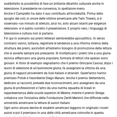
soddisfatto la possibilità di fare un brillante dibattito culturale anche in
televisione. Il presidente ne conveniva, lo spettatore meno.
Anche il Campiello ha dato il suo contributo all’incredulità. Prima dello
spoglio dei voti, in onore delle vittime americane alle Twin Towers, si è
osservato «un minuto di silenzio, anzi no, solo alcuni istanti per esigenze
televisive» si è subito corretto il presentatore. E proprio vero, i linguaggi di
televisione e cultura non si parlano.
Fin qui lo scenario sui premi letterari sembrerebbe apocalittico. In senso
contrario vanno, tuttavia, registrate le tendenze a una riforma interna della
struttura dei premi, ascrivibili all’estremo bisogno di promozione della lettura
che si avverte sempre più pressante. Si moltiplicano i premi che a una giuria
tecnica affiancano una giuria popolare, formata di lettori che spesso sono
giovani. A titolo di esempio segnaliamo che il premio Grinzane Cavour, dopo i
lavori di selezione di un’autorevole giuria, fa assegnare la vittoria da una
giuria di ragazzi provenienti da licei italiani e stranieri. Quest’anno hanno
premiato Potok e l’esordiente Diego Marani. Anche il premio Settembrini,
dedicato ai racconti, prevede due riconoscimenti, uno assegnato da una
giuria di professionisti e l’altro da una nutrita squadra di liceali in
rappresentanza delle scuole superiori di Mestre; mentre il premio Strega
collabora con l’iniziativa della Fondazione Zerilli-Merimò che diffonde nelle
università americane la lettura di autori italiani.
Ogni anno alcune decine di studenti americani leggono in originale i nostri
autori e poi li premiano in una delle città americane coinvolte in questa