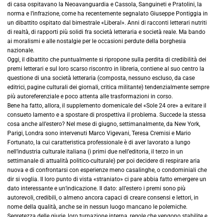
di casa ospitavano la Neoavanguardia e Cassola, Sanguineti e Pratolini, la
norma e l’infrazione, come ha recentemente segnalato Giuseppe Pontiggia in
un dibattito ospitato dal bimestrale «Liberal». Anni di racconti letterari nutriti
di realtà, di rapporti più solidi fra società letteraria e società reale. Ma bando
ai moralismi e alle nostalgie per le occasioni perdute della borghesia
nazionale.
Oggi, il dibattito che puntualmente si ripropone sulla perdita di credibilità dei
premi letterari e sul loro scarso riscontro in libreria, contiene al suo centro la
questione di una società letteraria (composta, nessuno escluso, da case
editrici, pagine culturali dei giornali, critica militante) tendenzialmente sempre
più autoreferenziale e poco attenta alle trasformazioni in corso.
Bene ha fatto, allora, il supplemento domenicale del «Sole 24 ore» a evitare il
consueto lamento e a spostare di prospettiva il problema. Succede la stessa
cosa anche all’estero? Nel mese di giugno, settimanalmente, da New York,
Parigi, Londra sono intervenuti Marco Vigevani, Teresa Cremisi e Mario
Fortunato, la cui caratteristica professionale è di aver lavorato a lungo
nell’industria culturale italiana (i primi due nell’editoria, il terzo in un
settimanale di attualità politico-culturale) per poi decidere di respirare aria
nuova e di confrontarsi con esperienze meno casalinghe, o condominiali che
dir si voglia. Il loro punto di vista «straniato» ci pare abbia fatto emergere un
dato interessante e un’indicazione. Il dato: all’estero i premi sono più
autorevoli, credibili, o almeno ancora capaci di creare consensi e lettori, in
nome della qualità, anche se in nessun luogo mancano le polemiche.
Segretezza delle giurie, loro turnazione interna, regole che vengono stabilite e