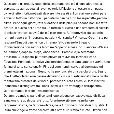
Quest’anno gli organizzatori della settimana che più di ogni altra regala,
soprattutto agli addetti ai lavori editoriali, l’illusione di essere in un paese
civile di lettori forti, motivati, davvero interessati ai libri e ai loro autori, pare
abbiano fatto un patto con il padreterno perché tutto fosse perfetto, perfino il
clima. Per cinque giorni, l’afa sudaticcia della pianura padana non si è fatta
sentire. In piazza delle Erbe, fra un tortello di zucca e uno stracotto di cavallo,
si chiacchiera con soavità del più e del meno. All’improvviso, dai salottini
romani trapela un’importante notizia: «Hai sentito? Vincenzo Cerami sta per
lasciare l’Einaudi perché non gli hanno fatto vincere lo Strega».
L’indiscrezione non sembra bloccare l’appetito a nessuno. E ancora: «Chissà
se Starnone, dopo lo Strega, vince anche il Campiello, la settimana
prossima…». Risposta, piuttosto prevedibile: «Ma no, lo vince Peppo
[Giuseppe Pontiggia, effettivo vincitore dell’annuale gara lagunare,
ndr
]
..
. Una
fettina di torta sbrisolona?». Fine dei commenti riservati ai due maggiori
premi letterari nazionali. Nessuno ha pronunciato una parola di più. Segno
che il pettegolezzo è un genere «letterario» in via di estinzione? Che la civiltà
mantovana preserva dalle voci di portineria? O che i premi e i loro vincitori
inducono a distinguere fra i bassi istinti, a tutto vantaggio dell’appetito?
Ogni domanda è evidentemente retorica.
Da anni, quando si parla di certami letterari, una consapevolezza disillusa
sanziona che qualcosa si è rotto, forse irreversibilmente, nella loro
rappresentatività, nell’autorevolezza, nella funzione di indicatori di qualità. Il
lauro che cinge la fronte dei premiati è ormai un simbolo vuoto. I lettori non