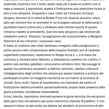
osservate, insomma non il solito
italian style,
per il quale un premio non si
nega a nessuno, e soprattutto, questa è l’indicazione, una attenzione rivolta al
libro e non all’autore. Eloquente il caso, citato da Fortunato, di Kazuo
Ishiguro, due anni fa in odore di Booker Prize con
Quando eravamo orfani,
dato per vincitore fino al momento in cui le pagine culturali di settimanali e
quotidiani hanno cominciato a obiettare sulla minore riuscita di questo
romanzo rispetto al precedente,
Quel che resta del giorno,
già vincitore del
medesimo premio. Risultato, l’assegnazione del riconoscimento a Margaret
Atwood e al suo romanzo
L’assassino cieco.
In Italia, al contrario, due criteri sembrano inseguirsi nelle assegnazioni e
prima ancora nella composizione delle cinquine finaliste: uno di carattere
vagamente corporativo, «quest’anno lo Strega tocca a…», è la frase che
comincia a circolare verso febbraio; e, abbastanza coerente con il primo, il
premio alla carriera, gabellato come premio all’ultimo libro. Nei paraggi di
queste che potremmo azzardarci a definire «storture», sembra collocarsi
l’atteggiamento degli scrittori che sempre più spesso tendono a sottrarsi dal
partecipare ai premi di maggiore risonanza se non hanno la sicurezza di
vincerli. Sono molti i fattori di inquietudine, ma l’aumento del rischio di
frustrazione sembra provenire, paradossalmente, proprio dalla presenza della
giuria popolare, considerata imprevedibile.
A loro, talvolta, rispondono simmetricamente le giurie tecniche che escludono
dalla gara titoli che abbiano già avuto clamorosa risposta di pubblico. E non
sempre è chiaro se tale scelta sia dettata dal desiderio di promozione di altri