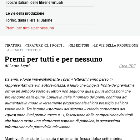
I pochi italiani delle librerie virtuali
Le vie della produzione
Torino, dalla Fiera al Salone
Premi per tutti e per nessuno
TIRATURE
TIRATURE ’02. I POETI …
GLI EDITORI
LE VIE DELLA PRODUZIONE
PREMI PER TUTTI E …
Premi per tutti e per nessuno
di Laura Lepri
Crea PDF
Da anni, e forse irreversibilmente, i premi letterari hanno perso in
rappresentatività e in autorevolezza. Il lauro che cinge la fronte dei premiati è
ormai un simbolo vuoto e i lettori non seguono quasi più le indicazioni che
provengono dalle giurie. Eppure in Italia il numero dei premi continua ad
aumentare in modo inversamente proporzionale al loro prestigio e al loro
valore reale. Tra le tante «storture» del sistema il criterio corporativo del
«quest’anno il tal premio tocca a…», l’esclusione dalla competizione dei titoli
che hanno avuto una clamorosa risposta di pubblico, la scarsissima
informazione da parte della televisione.
Mantova, fine estate. La serata è un incanto, fresca, dolce, settembrina.