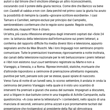
autori o dal timore che il vincitore ottenga un altro riconoscimento,
oscurando così il potere della giuria tecnica. Come dire che Baricco va bene
con
Castelli di rabbia e
non con
Seta
perché nel primo caso la giuria ha avuto
la possibilità di riempire la casella «giovane scrittore esordiente». I casi
Tamaro e Camilleri, sempre esclusi per principio dal Campiello,
sembrerebbero confermare che le regole sono queste. Regole scritte,
rivendicate, risapute? Non è chiaro.
Un’altra, più cauta riflessione emergeva dagli interventi ospitati dal «Sole 24
ore»: la latitanza della televisione dall’informazione sui premi letterari; a
conferma del rapporto difficile fra media diversi libro e televisione, appunto
segnalato anche da Max Bruschi. Ma i loro linguaggi non sembrano proprio
comunicare. Tutte le premiazioni trasmesse, rigorosamente a notte inoltrata,
dai canali della televisione nazionale per le reti berlusconiane i premi letterari
e i libri non esistono
tout court
sembrano registrate su Marte e non a
Viareggio, a Venezia, o a Roma. Riprese immobili, statiche, mortuarie che
d’altronde rispondono a cerimonie di premiazione altrettanto ingessate,
punitive per tutti, pensate solo per se stesse, quasi spiate di nascosto.
Verso l’una di notte di un lunedì sera, lo scorso settembre, è andata in onda la
cerimonia del premio Viareggio nella quale si è visto uno scambio di
interventi fra premiati e giurati che aveva del surreale. Impegnati a discutere,
anzi a litigare in due battute come in una tragedia di Achille Campanile, sulla
questioncina: «A cosa serve la letteratura?» i contendenti, nello spazio di una
manciata di secondi, venivano prima aizzati e poi prontamente tacitati dal
presentatore che rivolgendosi al presidente della Rai gli dimostrava