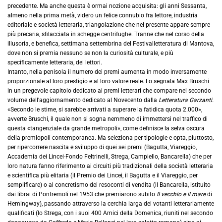
precedente. Ma anche questa è ormai nozione acquisita: gli anni Sessanta,
almeno nella prima metà, videro un felice connubio fra lettore, industria
editoriale e società letteraria, triangolazione che nel presente appare sempre
più precaria, sfilacciata in schegge centrifughe. Tranne che nel corso della
illusoria, e benefica, settimana settembrina del Festivalletteratura di Mantova,
dove non si premia nessuno se non la curiosità culturale, e più
specificamente letteraria, dei lettori.
Intanto, nella penisola il numero dei premi aumenta in modo inversamente
proporzionale al loro prestigio e al loro valore reale. Lo segnala Max Bruschi
in un pregevole capitolo dedicato ai premi letterari che compare nel secondo
volume dell’aggiornamento dedicato al Novecento dalla
Letteratura Garzanti.
«Secondo le stime, si sarebbe arrivati a superare la fatidica quota 2.000»,
avverte Bruschi, il quale non si sogna nemmeno di immettersi nel traffico di
questa «tangenziale da grande metropoli», come definisce la selva oscura
della premiopoli contemporanea. Ma seleziona per tipologie e opta, piuttosto,
per ripercorrere nascita e sviluppo di quei sei premi (Bagutta, Viareggio,
Accademia dei Lincei-Fondo Feltrinelli, Strega, Campiello, Bancarella) che per
loro natura fanno riferimento ai circuiti più tradizionali della società letteraria
e scientifica più elitaria (il Premio dei Lincei, il Bagutta e il Viareggio, per
semplificare) o al concretismo dei resoconti di vendita (il Bancarella, istituito
dai librai di Pontremoli nel 1953 che premiarono subito
II vecchio e il mare
di
Hemingway), passando attraverso la cerchia larga dei votanti letterariamente
qualificati (lo Strega, con i suoi 400 Amici della Domenica, riuniti nel secondo