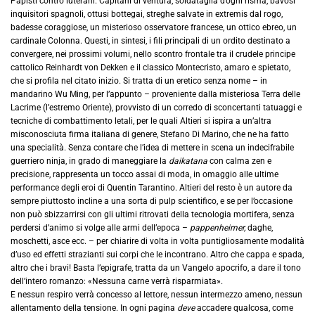
Papisti contro luterani. Capitani di ventura, soldataglia d’ogni risma, bavosi
inquisitori spagnoli, ottusi bottegai, streghe salvate in extremis dal rogo,
badesse coraggiose, un misterioso osservatore francese, un ottico ebreo, un
cardinale Colonna. Questi, in sintesi, i fili principali di un ordito destinato a
convergere, nei prossimi volumi, nello scontro frontale tra il crudele principe
cattolico Reinhardt von Dekken e il classico Montecristo, amaro e spietato,
che si profila nel citato inizio. Si tratta di un eretico senza nome – in
mandarino Wu Ming, per l’appunto – proveniente dalla misteriosa Terra delle
Lacrime (l’estremo Oriente), provvisto di un corredo di sconcertanti tatuaggi e
tecniche di combattimento letali, per le quali Altieri si ispira a un’altra
misconosciuta firma italiana di genere, Stefano Di Marino, che ne ha fatto
una specialità. Senza contare che l’idea di mettere in scena un indecifrabile
guerriero ninja, in grado di maneggiare la
daikatana
con calma zen e
precisione, rappresenta un tocco assai di moda, in omaggio alle ultime
performance degli eroi di Quentin Tarantino. Altieri del resto è un autore da
sempre piuttosto incline a una sorta di pulp scientifico, e se per l’occasione
non può sbizzarrirsi con gli ultimi ritrovati della tecnologia mortifera, senza
perdersi d’animo si volge alle armi dell’epoca –
pappenheimer,
daghe,
moschetti, asce ecc. – per chiarire di volta in volta puntigliosamente modalità
d’uso ed effetti strazianti sui corpi che le incontrano. Altro che cappa e spada,
altro che i bravi! Basta l’epigrafe, tratta da un Vangelo apocrifo, a dare il tono
dell’intero romanzo: «Nessuna carne verrà risparmiata».
E nessun respiro verrà concesso al lettore, nessun intermezzo ameno, nessun
allentamento della tensione. In ogni pagina
deve
accadere qualcosa, come