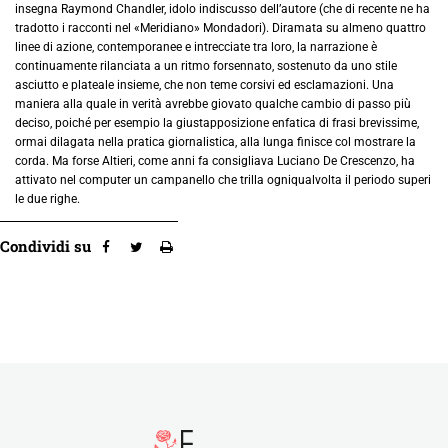
insegna Raymond Chandler, idolo indiscusso dell’autore (che di recente ne ha
tradotto i racconti nel «Meridiano» Mondadori). Diramata su almeno quattro
linee di azione, contemporanee e intrecciate tra loro, la narrazione è
continuamente rilanciata a un ritmo forsennato, sostenuto da uno stile
asciutto e plateale insieme, che non teme corsivi ed esclamazioni. Una
maniera alla quale in verità avrebbe giovato qualche cambio di passo più
deciso, poiché per esempio la giustapposizione enfatica di frasi brevissime,
ormai dilagata nella pratica giornalistica, alla lunga finisce col mostrare la
corda. Ma forse Altieri, come anni fa consigliava Luciano De Crescenzo, ha
attivato nel computer un campanello che trilla ogniqualvolta il periodo superi
le due righe.
Condividi su