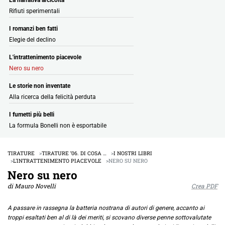
Rifiuti sperimentali
I romanzi ben fatti
Elegie del declino
L'intrattenimento piacevole
Nero su nero
Le storie non inventate
Alla ricerca della felicità perduta
I fumetti più belli
La formula Bonelli non è esportabile
TIRATURE
TIRATURE ’06. DI COSA …
I NOSTRI LIBRI
L'INTRATTENIMENTO PIACEVOLE
NERO SU NERO
Nero su nero
di Mauro Novelli
Crea PDF
A passare in rassegna la batteria nostrana di autori di genere, accanto ai
troppi esaltati ben al di là dei meriti, si scovano diverse penne sottovalutate