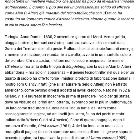
nonostante un mestiere indubbio, che spesso ha poco da invidiare ai modelli
d’oltreoceano. È quanto si può dire per un professionista solido ed efficace
come Alan D. Altieri, già maestro del tecno-thriller, che con
L’Eretico
ha
costruito un “romanzo storico d’azione” nerissimo, almeno quanto le tenebre
in cui la critica sinora l’ha lasciato.
Turingia. Anno Domini 1630, 2 novembre, giorno dei Morti. Vento gelido,
pioggia battente, immani corvi strepitanti sui cadaveri disseminati dalla
Guerra dei Trent’anni e dalla peste. È allora che dalle nebbie fumanti emerge,
«memento e incubo», un viandante a cavallo, avvolto in un mantello colore
delle ombre. Chi sia costui, il lettore non lo scopre neppure al termine di
L’Eretico,
prima anta della trilogia di
Magdeburg,
con la quale Alan D. Altieri
abbandona – ma solo in apparenza – il genere tecno-thriller, nel quale per un
quarto di secolo ha offerto forse i migliori prodotti di fabbricazione italiana. Il
nostro Tom Clancy infatti (che all’anagrafe fa Sergio Altieri) non è affatto
americano, come persino diversi addetti ai lavori credono. Nato nel 1952 a
Milano, vi si è laureato in ingegneria prima di prendere il volo per gli States,
dove ha vissuto dai primi anni ottanta, lavorando per lo più in California, da
un lato come traduttore e autore nella lingua natia, dall’altro come
sceneggiatore in inglese, ad alti livelli (tra l’altro, è uno dei pochi membri
italiani della Writers Guild of America). Forte di questo bagaglio, dopo il
romanzo d’esordio,
Città oscura
(1981), Altieri ha innalzato una solida
muraglia di pagine, facendo stampare una decina di tomi in genere sopra le
trecento pagine, tra i quali vale la pena di estrarre
L’uomo esterno
(1989),