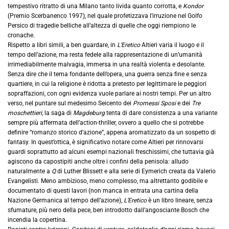
tempestivo ritratto di una Milano tanto livida quanto corrotta, e
Kondor
(Premio Scerbanenco 1997), nel quale profetizzava l’irruzione nel Golfo
Persico di tragedie belliche all’altezza di quelle che oggi riempiono le
cronache.
Rispetto a libri simili, a ben guardare, in
L’Eretico
Altieri varia il luogo e il
tempo dell’azione, ma resta fedele alla rappresentazione di un’umanità
irrimediabilmente malvagia, immersa in una realtà violenta e desolante.
Senza dire che il tema fondante dell’opera, una guerra senza fine e senza
quartiere, in cui la religione è ridotta a pretesto per legittimare le peggiori
sopraffazioni, con ogni evidenza vuole parlare ai nostri tempi. Per un altro
verso, nel puntare sul medesimo Seicento dei
Promessi Sposi
e dei
Tre
moschettieri,
la saga di
Magdeburg
tenta di dare consistenza a una variante
sempre più affermata dell’action-thriller, ovvero a quello che si potrebbe
definire “romanzo storico d’azione”, appena aromatizzato da un sospetto di
fantasy. In quest’ottica, è significativo notare come Altieri per rinnovarsi
guardi soprattutto ad alcuni esempi nazionali freschissimi, che tuttavia già
agiscono da capostipiti anche oltre i confini della penisola: alludo
naturalmente a
Q
di Luther Blissett e alla serie di Eymerich creata da Valerio
Evangelisti. Meno ambizioso, meno complesso, ma altrettanto godibile e
documentato di questi lavori (non manca in entrata una cartina della
Nazione Germanica al tempo dell’azione),
L’Eretico
è un libro lineare, senza
sfumature, più nero della pece, ben introdotto dall’angosciante Bosch che
incendia la copertina.