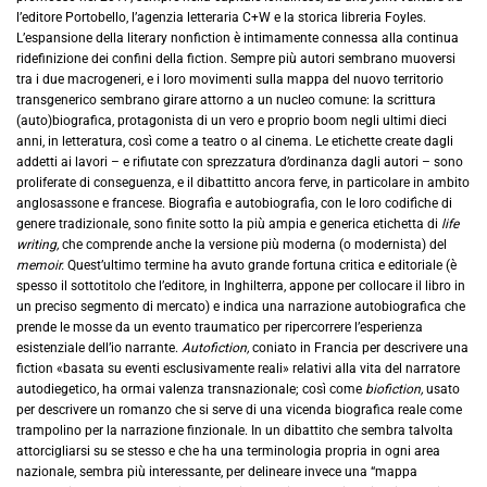
l’editore Portobello, l’agenzia letteraria C+W e la storica libreria Foyles.
L’espansione della literary nonfiction è intimamente connessa alla continua
ridefinizione dei confini della fiction. Sempre più autori sembrano muoversi
tra i due macrogeneri, e i loro movimenti sulla mappa del nuovo territorio
transgenerico sembrano girare attorno a un nucleo comune: la scrittura
(auto)biografica, protagonista di un vero e proprio boom negli ultimi dieci
anni, in letteratura, così come a teatro o al cinema. Le etichette create dagli
addetti ai lavori – e rifiutate con sprezzatura d’ordinanza dagli autori – sono
proliferate di conseguenza, e il dibattitto ancora ferve, in particolare in ambito
anglosassone e francese. Biografìa e autobiografìa, con le loro codifìche di
genere tradizionale, sono finite sotto la più ampia e generica etichetta di
life
writing,
che comprende anche la versione più moderna (o modernista) del
memoir.
Quest’ultimo termine ha avuto grande fortuna critica e editoriale (è
spesso il sottotitolo che l’editore, in Inghilterra, appone per collocare il libro in
un preciso segmento di mercato) e indica una narrazione autobiografica che
prende le mosse da un evento traumatico per ripercorrere l’esperienza
esistenziale dell’io narrante.
Autofiction,
coniato in Francia per descrivere una
fiction «basata su eventi esclusivamente reali» relativi alla vita del narratore
autodiegetico, ha ormai valenza transnazionale; così come
biofiction,
usato
per descrivere un romanzo che si serve di una vicenda biografica reale come
trampolino per la narrazione finzionale. In un dibattito che sembra talvolta
attorcigliarsi su se stesso e che ha una terminologia propria in ogni area
nazionale, sembra più interessante, per delineare invece una “mappa