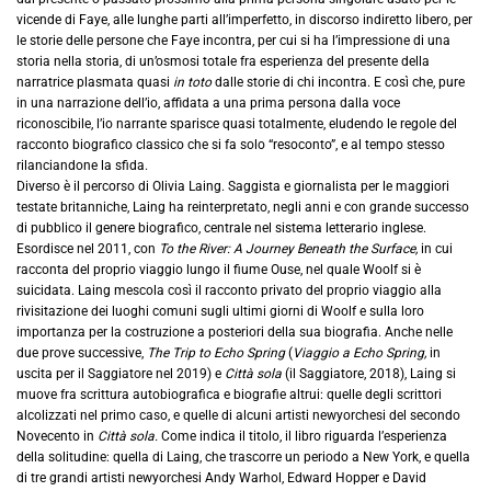
vicende di Faye, alle lunghe parti all’imperfetto, in discorso indiretto libero, per
le storie delle persone che Faye incontra, per cui si ha l’impressione di una
storia nella storia, di un’osmosi totale fra esperienza del presente della
narratrice plasmata quasi
in toto
dalle storie di chi incontra. E così che, pure
in una narrazione dell’io, affidata a una prima persona dalla voce
riconoscibile, l’io narrante sparisce quasi totalmente, eludendo le regole del
racconto biografico classico che si fa solo “resoconto”, e al tempo stesso
rilanciandone la sfida.
Diverso è il percorso di Olivia Laing. Saggista e giornalista per le maggiori
testate britanniche, Laing ha reinterpretato, negli anni e con grande successo
di pubblico il genere biografico, centrale nel sistema letterario inglese.
Esordisce nel 2011, con
To the River: A Journey Beneath the Surface,
in cui
racconta del proprio viaggio lungo il fiume Ouse, nel quale Woolf si è
suicidata. Laing mescola così il racconto privato del proprio viaggio alla
rivisitazione dei luoghi comuni sugli ultimi giorni di Woolf e sulla loro
importanza per la costruzione a posteriori della sua biografia. Anche nelle
due prove successive,
The Trip to Echo Spring
(
Viaggio a Echo Spring,
in
uscita per il Saggiatore nel 2019) e
Città sola
(il Saggiatore, 2018), Laing si
muove fra scrittura autobiografica e biografie altrui: quelle degli scrittori
alcolizzati nel primo caso, e quelle di alcuni artisti newyorchesi del secondo
Novecento in
Città sola.
Come indica il titolo, il libro riguarda l’esperienza
della solitudine: quella di Laing, che trascorre un periodo a New York, e quella
di tre grandi artisti newyorchesi Andy Warhol, Edward Hopper e David