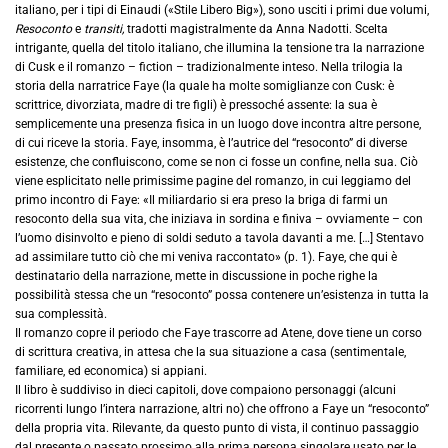
italiano, per i tipi di Einaudi («Stile Libero Big»), sono usciti i primi due volumi,
Resoconto
e
transiti,
tradotti magistralmente da Anna Nadotti. Scelta
intrigante, quella del titolo italiano, che illumina la tensione tra la narrazione
di Cusk e il romanzo – fiction – tradizionalmente inteso. Nella trilogia la
storia della narratrice Faye (la quale ha molte somiglianze con Cusk: è
scrittrice, divorziata, madre di tre figli) è pressoché assente: la sua è
semplicemente una presenza fisica in un luogo dove incontra altre persone,
di cui riceve la storia. Faye, insomma, è l’autrice del “resoconto” di diverse
esistenze, che confluiscono, come se non ci fosse un confine, nella sua. Ciò
viene esplicitato nelle primissime pagine del romanzo, in cui leggiamo del
primo incontro di Faye: «Il miliardario si era preso la briga di farmi un
resoconto della sua vita, che iniziava in sordina e finiva – ovviamente – con
l’uomo disinvolto e pieno di soldi seduto a tavola davanti a me. […] Stentavo
ad assimilare tutto ciò che mi veniva raccontato» (p. 1). Faye, che qui è
destinatario della narrazione, mette in discussione in poche righe la
possibilità stessa che un “resoconto” possa contenere un’esistenza in tutta la
sua complessità.
Il romanzo copre il periodo che Faye trascorre ad Atene, dove tiene un corso
di scrittura creativa, in attesa che la sua situazione a casa (sentimentale,
familiare, ed economica) si appiani.
Il libro è suddiviso in dieci capitoli, dove compaiono personaggi (alcuni
ricorrenti lungo l’intera narrazione, altri no) che offrono a Faye un “resoconto”
della propria vita. Rilevante, da questo punto di vista, il continuo passaggio
dal presente o passato prossimo alla prima persona singolare usato per le