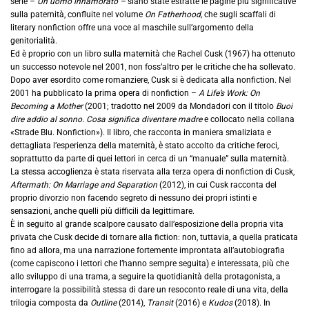
serie –
Un uomo innamorato –
siano state estratte le pagine più significative
sulla paternità, confluite nel volume
On Fatherhood,
che sugli scaffali di
literary nonfiction offre una voce al maschile sull’argomento della
genitorialità.
Ed è proprio con un libro sulla maternità che Rachel Cusk (1967) ha ottenuto
un successo notevole nel 2001, non foss’altro per le critiche che ha sollevato.
Dopo aver esordito come romanziere, Cusk si è dedicata alla nonfiction. Nel
2001 ha pubblicato la prima opera di nonfiction –
A Life’s Work: On
Becoming a Mother
(2001; tradotto nel 2009 da Mondadori con il titolo
Buoi
dire addio al sonno. Cosa significa diventare madre
e collocato nella collana
«Strade Blu. Nonfiction»). Il libro, che racconta in maniera smaliziata e
dettagliata l’esperienza della maternità, è stato accolto da critiche feroci,
soprattutto da parte di quei lettori in cerca di un “manuale” sulla maternità.
La stessa accoglienza è stata riservata alla terza opera di nonfiction di Cusk,
Aftermath: On Marriage and Separation
(2012), in cui Cusk racconta del
proprio divorzio non facendo segreto di nessuno dei propri istinti e
sensazioni, anche quelli più difficili da legittimare.
È in seguito al grande scalpore causato dall’esposizione della propria vita
privata che Cusk decide di tornare alla fiction: non, tuttavia, a quella praticata
fino ad allora, ma una narrazione fortemente improntata all’autobiografia
(come capiscono i lettori che l’hanno sempre seguita) e interessata, più che
allo sviluppo di una trama, a seguire la quotidianità della protagonista, a
interrogare la possibilità stessa di dare un resoconto reale di una vita, della
trilogia composta da
Outline
(2014),
Transit
(2016) e
Kudos
(2018). In