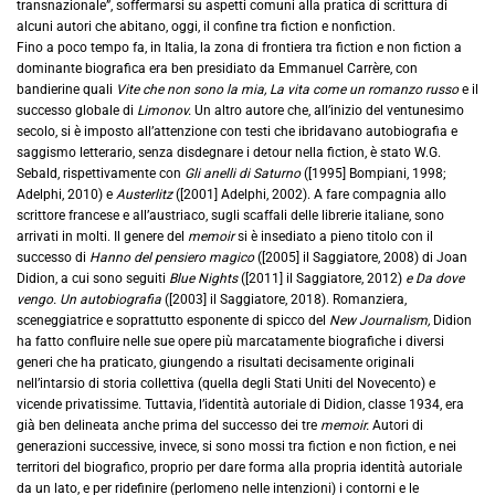
transnazionale”, soffermarsi su aspetti comuni alla pratica di scrittura di
alcuni autori che abitano, oggi, il confine tra fiction e nonfiction.
Fino a poco tempo fa, in Italia, la zona di frontiera tra fiction e non fiction a
dominante biografica era ben presidiato da Emmanuel Carrère, con
bandierine quali
Vite che non sono la mia, La vita come un romanzo russo
e il
successo globale di
Limonov.
Un altro autore che, all’inizio del ventunesimo
secolo, si è imposto all’attenzione con testi che ibridavano autobiografia e
saggismo letterario, senza disdegnare i detour nella fiction, è stato W.G.
Sebald, rispettivamente con
Gli anelli di Saturno
([1995] Bompiani, 1998;
Adelphi, 2010) e
Austerlitz
([2001] Adelphi, 2002). A fare compagnia allo
scrittore francese e all’austriaco, sugli scaffali delle librerie italiane, sono
arrivati in molti. Il genere del
memoir
si è insediato a pieno titolo con il
successo di
Hanno del pensiero magico
([2005] il Saggiatore, 2008) di Joan
Didion, a cui sono seguiti
Blue Nights
([2011] il Saggiatore, 2012)
e Da dove
vengo. Un autobiografia
([2003] il Saggiatore, 2018). Romanziera,
sceneggiatrice e soprattutto esponente di spicco del
New Journalism,
Didion
ha fatto confluire nelle sue opere più marcatamente biografiche i diversi
generi che ha praticato, giungendo a risultati decisamente originali
nell’intarsio di storia collettiva (quella degli Stati Uniti del Novecento) e
vicende privatissime. Tuttavia, l’identità autoriale di Didion, classe 1934, era
già ben delineata anche prima del successo dei tre
memoir.
Autori di
generazioni successive, invece, si sono mossi tra fiction e non fiction, e nei
territori del biografico, proprio per dare forma alla propria identità autoriale
da un lato, e per ridefinire (perlomeno nelle intenzioni) i contorni e le