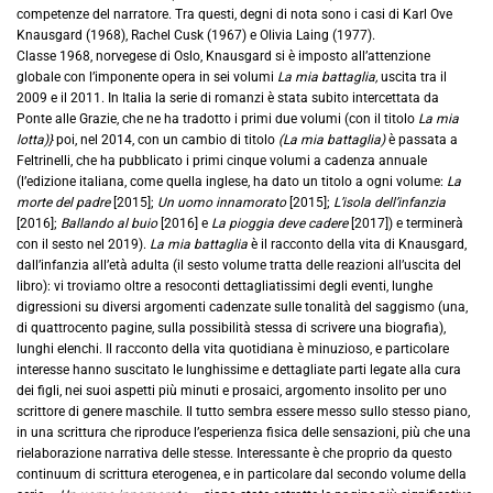
competenze del narratore. Tra questi, degni di nota sono i casi di Karl Ove
Knausgard (1968), Rachel Cusk (1967) e Olivia Laing (1977).
Classe 1968, norvegese di Oslo, Knausgard si è imposto all’attenzione
globale con l’imponente opera in sei volumi
La mia battaglia,
uscita tra il
2009 e il 2011. In Italia la serie di romanzi è stata subito intercettata da
Ponte alle Grazie, che ne ha tradotto i primi due volumi (con il titolo
La mia
lotta)}
poi, nel 2014, con un cambio di titolo
(La mia battaglia)
è passata a
Feltrinelli, che ha pubblicato i primi cinque volumi a cadenza annuale
(l’edizione italiana, come quella inglese, ha dato un titolo a ogni volume:
La
morte del padre
[2015];
Un uomo innamorato
[2015];
L’isola dell’infanzia
[2016];
Ballando al buio
[2016] e
La pioggia deve cadere
[2017]) e terminerà
con il sesto nel 2019).
La mia battaglia
è il racconto della vita di Knausgard,
dall’infanzia all’età adulta (il sesto volume tratta delle reazioni all’uscita del
libro): vi troviamo oltre a resoconti dettagliatissimi degli eventi, lunghe
digressioni su diversi argomenti cadenzate sulle tonalità del saggismo (una,
di quattrocento pagine, sulla possibilità stessa di scrivere una biografia),
lunghi elenchi. Il racconto della vita quotidiana è minuzioso, e particolare
interesse hanno suscitato le lunghissime e dettagliate parti legate alla cura
dei figli, nei suoi aspetti più minuti e prosaici, argomento insolito per uno
scrittore di genere maschile. Il tutto sembra essere messo sullo stesso piano,
in una scrittura che riproduce l’esperienza fisica delle sensazioni, più che una
rielaborazione narrativa delle stesse. Interessante è che proprio da questo
continuum di scrittura eterogenea, e in particolare dal secondo volume della