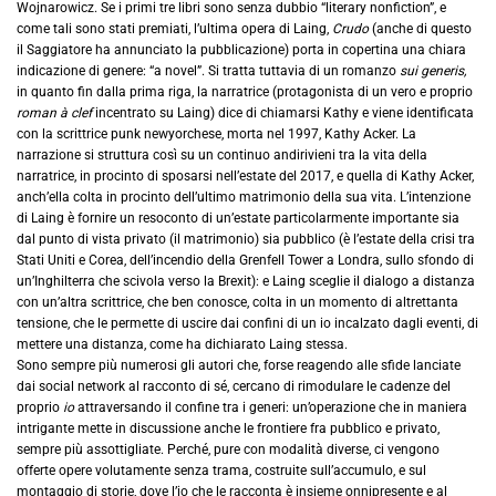
Wojnarowicz. Se i primi tre libri sono senza dubbio “literary nonfiction”, e
come tali sono stati premiati, l’ultima opera di Laing,
Crudo
(anche di questo
il Saggiatore ha annunciato la pubblicazione) porta in copertina una chiara
indicazione di genere: “a novel”. Si tratta tuttavia di un romanzo
sui generis,
in quanto fin dalla prima riga, la narratrice (protagonista di un vero e proprio
roman à clef
incentrato su Laing) dice di chiamarsi Kathy e viene identificata
con la scrittrice punk newyorchese, morta nel 1997, Kathy Acker. La
narrazione si struttura così su un continuo andirivieni tra la vita della
narratrice, in procinto di sposarsi nell’estate del 2017, e quella di Kathy Acker,
anch’ella colta in procinto dell’ultimo matrimonio della sua vita. L’intenzione
di Laing è fornire un resoconto di un’estate particolarmente importante sia
dal punto di vista privato (il matrimonio) sia pubblico (è l’estate della crisi tra
Stati Uniti e Corea, dell’incendio della Grenfell Tower a Londra, sullo sfondo di
un’Inghilterra che scivola verso la Brexit): e Laing sceglie il dialogo a distanza
con un’altra scrittrice, che ben conosce, colta in un momento di altrettanta
tensione, che le permette di uscire dai confini di un io incalzato dagli eventi, di
mettere una distanza, come ha dichiarato Laing stessa.
Sono sempre più numerosi gli autori che, forse reagendo alle sfide lanciate
dai social network al racconto di sé, cercano di rimodulare le cadenze del
proprio
io
attraversando il confine tra i generi: un’operazione che in maniera
intrigante mette in discussione anche le frontiere fra pubblico e privato,
sempre più assottigliate. Perché, pure con modalità diverse, ci vengono
offerte opere volutamente senza trama, costruite sull’accumulo, e sul
montaggio di storie, dove l’io che le racconta è insieme onnipresente e al