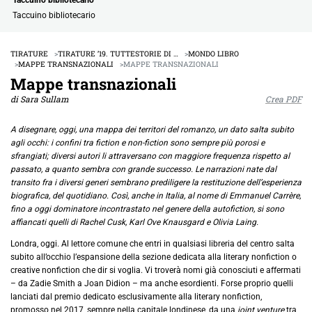
Taccuino bibliotecario
TIRATURE
TIRATURE ’19. TUTTESTORIE DI …
MONDO LIBRO
MAPPE TRANSNAZIONALI
MAPPE TRANSNAZIONALI
Mappe transnazionali
di Sara Sullam
Crea PDF
A disegnare, oggi, una mappa dei territori del romanzo, un dato salta subito
agli occhi: i confini tra fiction e non-fiction sono sempre più porosi e
sfrangiati; diversi autori li attraversano con maggiore frequenza rispetto al
passato, a quanto sembra con grande successo. Le narrazioni nate dal
transito fra i diversi generi sembrano prediligere la restituzione dell’esperienza
biografica, del quotidiano. Così, anche in Italia, al nome di Emmanuel Carrère,
fino a oggi dominatore incontrastato nel genere della autofiction, si sono
affiancati quelli di Rachel Cusk, Karl Ove Knausgard e Olivia Laing.
Londra, oggi. Al lettore comune che entri in qualsiasi libreria del centro salta
subito all’occhio l’espansione della sezione dedicata alla literary nonfiction o
creative nonfiction che dir si voglia. Vi troverà nomi già conosciuti e affermati
– da Zadie Smith a Joan Didion – ma anche esordienti. Forse proprio quelli
lanciati dal premio dedicato esclusivamente alla literary nonfiction,
promosso nel 2017, sempre nella capitale londinese, da una
joint venture
tra