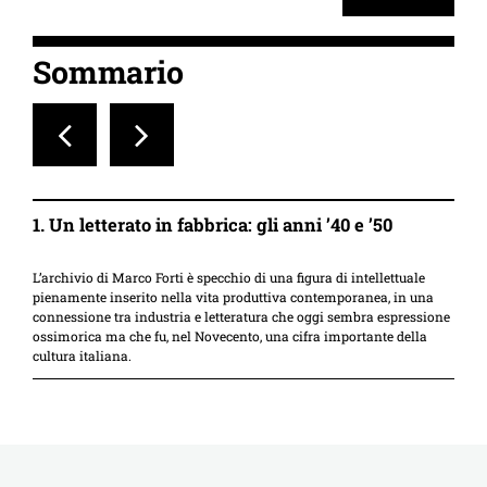
Sommario
1. Un letterato in fabbrica: gli anni ’40 e ’50
2
L’archivio di Marco Forti è specchio di una figura di intellettuale
Un
pienamente inserito nella vita produttiva contemporanea, in una
ma
connessione tra industria e letteratura che oggi sembra espressione
co
ossimorica ma che fu, nel Novecento, una cifra importante della
da
cultura italiana.
co