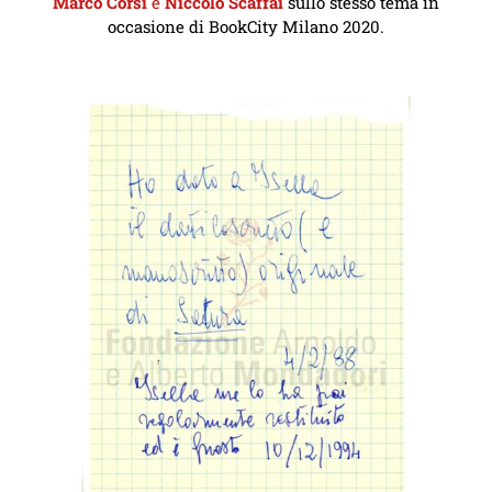
Marco
Corsi
e
Niccolò
Scaffai
sullo stesso tema in
occasione di BookCity Milano 2020.