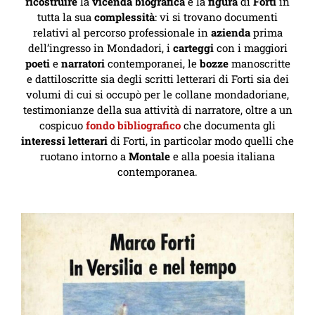
ricostruire
la
vicenda
biografica
e la
figura
di
Forti
in
tutta la sua
complessità
: vi si trovano documenti
relativi al percorso professionale in
azienda
prima
dell’ingresso in Mondadori, i
carteggi
con i maggiori
poeti
e
narratori
contemporanei, le
bozze
manoscritte
e dattiloscritte sia degli scritti letterari di Forti sia dei
volumi di cui si occupò per le collane mondadoriane,
testimonianze della sua attività di narratore, oltre a un
cospicuo
fondo bibliografico
che documenta gli
interessi letterari
di Forti, in particolar modo quelli che
ruotano intorno a
Montale
e alla poesia italiana
contemporanea.