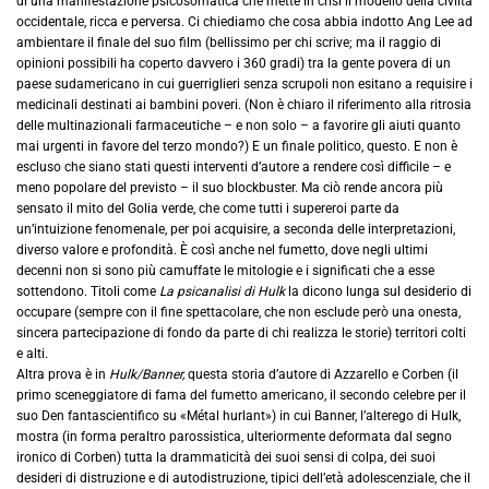
di una manifestazione psicosomatica che mette in crisi il modello della civiltà
occidentale, ricca e perversa. Ci chiediamo che cosa abbia indotto Ang Lee ad
ambientare il finale del suo film (bellissimo per chi scrive; ma il raggio di
opinioni possibili ha coperto davvero i 360 gradi) tra la gente povera di un
paese sudamericano in cui guerriglieri senza scrupoli non esitano a requisire i
medicinali destinati ai bambini poveri. (Non è chiaro il riferimento alla ritrosia
delle multinazionali farmaceutiche – e non solo – a favorire gli aiuti quanto
mai urgenti in favore del terzo mondo?) E un finale politico, questo. E non è
escluso che siano stati questi interventi d’autore a rendere così difficile – e
meno popolare del previsto – il suo blockbuster. Ma ciò rende ancora più
sensato il mito del Golia verde, che come tutti i supereroi parte da
un’intuizione fenomenale, per poi acquisire, a seconda delle interpretazioni,
diverso valore e profondità. È così anche nel fumetto, dove negli ultimi
decenni non si sono più camuffate le mitologie e i significati che a esse
sottendono. Titoli come
La psicanalisi di Hulk
la dicono lunga sul desiderio di
occupare (sempre con il fine spettacolare, che non esclude però una onesta,
sincera partecipazione di fondo da parte di chi realizza le storie) territori colti
e alti.
Altra prova è in
Hulk/Banner,
questa storia d’autore di Azzarello e Corben (il
primo sceneggiatore di fama del fumetto americano, il secondo celebre per il
suo Den fantascientifico su «Métal hurlant») in cui Banner, l’alterego di Hulk,
mostra (in forma peraltro parossistica, ulteriormente deformata dal segno
ironico di Corben) tutta la drammaticità dei suoi sensi di colpa, dei suoi
desideri di distruzione e di autodistruzione, tipici dell’età adolescenziale, che il