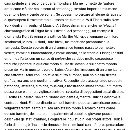
casi, prelude alla seconda guerra mondiale. Ma nel fumetto dell’autore
americano ciò che sta intorno ai personaggi sembra importante almeno
quanto le loro vicende personali. Se dovessimo cercare gli elementi ispiratori
di quest’opera li troveremmo piuttosto nei fumetti di Will Eisner sulla New
York degli anni venti, nel Maus di Art Spiegelman ma anche nell’
Heimat
cinematografico di Edgar Reitz. I destini dei personaggi, ad esempio il
giornalista Kurt Severing e la pittrice Marthe Muller, galleggiano con i loro
sentimenti, le loro illusioni, i loro ideali, nel mare che preannuncia la
tempesta. Questo scorcio di un drammatico tempo passato permette di
vedere, come nei Buddenbrook, e come, ancora, nelle storie di Eisner, i destini
umani dall’alto, con un senso di
pietas
che sarebbe molto coraggioso
tradurre, riportare in qualche modo sui nostri destini e sul nostro mondo
presente. Ma in questo lavoro di Lutes c’è anche l’impegno di un americano
che affronta i temi con uno stile del tutto europeo, non solo nella ricerca
grafica, ma anche in quella narrativa. Raccogliendo e accogliendo proposte
pittoriche, letterarie, filmiche, musicali, e mostrando infine come un fumetto
possa essere un meraviglioso centro di raccolta di suggestioni assai diverse.
Di solito i supereroi salvano l’uomo occidentale, mentre Hulk ne descrive le
contraddizioni. E straordinario come il fumetto popolare americano possa
volgarizzare temi tanto alti. Ma allo stesso modo è sconvolgente come
questo fumetto, destinato principalmente al pubblico giovane, possa
descrivere gli stati d’animo, e cogliere le inquietudini dei propri lettori. Hulk è
l’urlo di dolore, è l’inconscio rimosso che viene fuori con il furore spettacolare