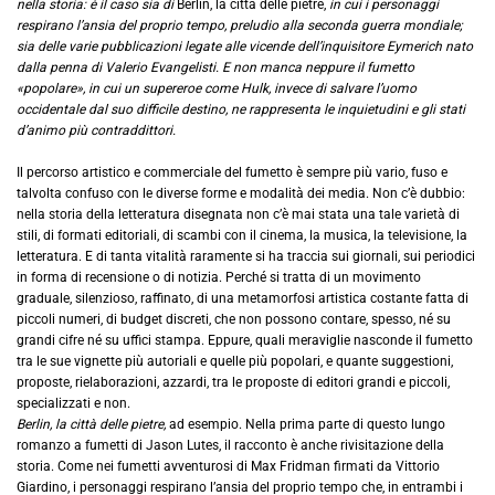
nella storia: è il caso sia di
Berlin, la città delle pietre,
in cui i personaggi
respirano l’ansia del proprio tempo, preludio alla seconda guerra mondiale;
sia delle varie pubblicazioni legate alle vicende dell’inquisitore Eymerich nato
dalla penna di Valerio Evangelisti. E non manca neppure il fumetto
«popolare», in cui un supereroe come Hulk, invece di salvare l’uomo
occidentale dal suo difficile destino, ne rappresenta le inquietudini e gli stati
d’animo più contraddittori.
Il percorso artistico e commerciale del fumetto è sempre più vario, fuso e
talvolta confuso con le diverse forme e modalità dei media. Non c’è dubbio:
nella storia della letteratura disegnata non c’è mai stata una tale varietà di
stili, di formati editoriali, di scambi con il cinema, la musica, la televisione, la
letteratura. E di tanta vitalità raramente si ha traccia sui giornali, sui periodici
in forma di recensione o di notizia. Perché si tratta di un movimento
graduale, silenzioso, raffinato, di una metamorfosi artistica costante fatta di
piccoli numeri, di budget discreti, che non possono contare, spesso, né su
grandi cifre né su uffici stampa. Eppure, quali meraviglie nasconde il fumetto
tra le sue vignette più autoriali e quelle più popolari, e quante suggestioni,
proposte, rielaborazioni, azzardi, tra le proposte di editori grandi e piccoli,
specializzati e non.
Berlin, la città delle pietre,
ad esempio. Nella prima parte di questo lungo
romanzo a fumetti di Jason Lutes, il racconto è anche rivisitazione della
storia. Come nei fumetti avventurosi di Max Fridman firmati da Vittorio
Giardino, i personaggi respirano l’ansia del proprio tempo che, in entrambi i