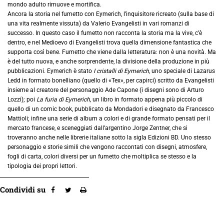
mondo adulto rimuove e mortifica.
Ancora la storia nel fumetto con Eymerich, l’inquisitore ricreato (sulla base di
una vita realmente vissuta) da Valerio Evangelisti in vari romanzi di
successo. In questo caso il fumetto non racconta la storia ma la vive, c’è
dentro, e nel Medioevo di Evangelisti trova quella dimensione fantastica che
supporta così bene. Fumetto che viene dalla letteratura: non è una novità. Ma
è del tutto nuova, e anche sorprendente, la divisione della produzione in più
pubblicazioni. Eymerich è stato
I cristalli di Eymerich,
uno speciale di Lazarus
Ledd in formato bonelliano (quello di «Tex», per capirci) scritto da Evangelisti
insieme al creatore del personaggio Ade Capone (i disegni sono di Arturo
Lozzi); poi
La furia di Eymerich,
un libro in formato appena più piccolo di
quello di un comic book, pubblicato da Mondadori e disegnato da Francesco
Mattioli; infine una serie di album a colori e di grande formato pensati per il
mercato francese, e sceneggiati dall’argentino Jorge Zentner, che si
troveranno anche nelle librerie italiane sotto la sigla Edizioni BD. Uno stesso
personaggio e storie simili che vengono raccontati con disegni, atmosfere,
fogli di carta, colori diversi per un fumetto che moltiplica se stesso e la
tipologia dei propri lettori.
Condividi su