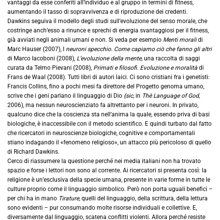
vantaggi da esse conferiti all’individuo e al gruppo in termini di fitness,
aumentando il tasso di sopravvivenza e di riproduzione dei credenti.
Dawkins seguiva il modello degli studi sull’evoluzione del senso morale, che
costringe anch’esso a rinunce e sprechi di energia svantaggiosi per il fitness,
già avviati negli animali umani e non. Si veda per esempio
Menti morali
di
Marc Hauser (2007), I
neuroni specchio. Come capiamo ciò che fanno gli altri
di Marco Iacoboni (2008),
L’evoluzione della mente,
una raccolta di saggi
curata da Telmo Pievani (2008),
Primati e filosofi. Evoluzione e moralità
di
Frans de Waal (2008). Tutti libri di autori laici. Ci sono cristiani fra i genetisti:
Francis Collins, fino a pochi mesi fa direttore del Progetto genoma umano,
scrive che i geni parlano il linguaggio di Dio
{sic,
in
Thè Language of God,
2006), ma nessun neuroscienziato fa altrettanto per i neuroni. In privato,
qualcuno dice che la coscienza sta nell’anima la quale, essendo priva di basi
biologiche, è inaccessibile con il metodo scientifico. E quindi turbato dal fatto
che ricercatori in neuroscienze biologiche, cognitive e comportamentali
stiano indagando il «fenomeno religioso», un attacco più pericoloso di quello
di Richard Dawkins.
Cerco di riassumere la questione perché nei media italiani non ha trovato
spazio e forse i lettori non sono al corrente. Ai ricercatori si presenta così: la
religione è un’esclusiva della specie umana, presente in varie forme in tutte le
culture proprio come il linguaggio simbolico. Però non porta uguali benefici –
per chi ha in mano
Tirature,
quelli del linguaggio, della scrittura, della lettura
sono evidenti – pur consumando molte risorse individuali e collettive. E,
diversamente dal linguaggio, scatena conflitti violenti. Allora perché resiste