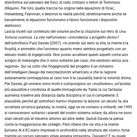
disinforma sul pensiero dei fisici, di rado cristiani o lettori di Tommaso
d’Aquino. Per loro, quella traccia ha origine nelle equazioni di Dirac,
Heisenberg, Feynman, e descrive la realtà perché, obiettivamente anche se
banalmente, le equazioni funzionano e fanno funzionare i dispositivi
elettronici.
Lascia incerti sul contenuto del volume anche la citazione sul retro di
Una
fortuna cosmica. La vita nell’universo: coincidenza o progetto divino?
dell’astrofisico Paul Davies (2007): «Io prendo sul serio la vita, la mente e la
finalità, e ammetto che l’universo quanto meno sembra progettato con un
elevato livello di ingegnosità. Non posso accettare questi aspetti come uno
scrigno di meraviglie che ci sono soltanto per caso, che esistono senza una
ragione». Qui va colto che l’ingegnosità del progetto è un richiamo
dell’
Intelligent Design
dei neocreazionisti americani, e che la ragione
astutamente contrapposta al caso non è la causalità, bensì la volontà divina.
Per Davies, gli universi sono molti e compongono un «multiverso», un’ipotesi
più plausibile e condivisa di quelle immaginate da Tipler, la cui fantasia
aumenta insieme alla distanza dalla disciplina in cui è competente. E
plausibile, perché gli astrofisici hanno imparato la lezione: un secolo fa, era
accertata un’unica galassia, la nostra, oggi se ne contano a miliardi; nel 1995
si conoscevano soltanto i pianeti del nostro sistema solare, da allora ne sono
stati censiti più di trecento attorno ad altre stelle. Quindi Davies la pensa
come la maggioranza dei colleghi. Però ritiene che «la vita e la mente
[umane, N.d.R.] siano impresse in profondità nella struttura del cosmo, forse
tramite un oscuro pensiero vitale appena intravisto». Davvero? E su quale