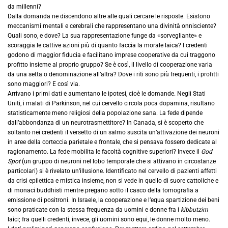
da millenni?
Dalla domanda ne discendono altre alle quali cercare le risposte. Esistono
meccanismi mentali e cerebrali che rappresentano una divinità onnisciente?
Quali sono, e dove? La sua rappresentazione funge da «sorvegliante» e
scoraggia le cattive azioni più di quanto faccia la morale laica? I credenti
godono di maggior fiducia e facilitano imprese cooperative da cui traggono
profitto insieme al proprio gruppo? Se è così, il livello di cooperazione varia
da una setta o denominazione all’altra? Dove i riti sono più frequenti, i profitti
sono maggiori? E così via.
Arrivano i primi dati e aumentano le ipotesi, cioè le domande. Negli Stati
Uniti, i malati di Parkinson, nel cui cervello circola poca dopamina, risultano
statisticamente meno religiosi della popolazione sana. La fede dipende
dall’abbondanza di un neurotrasmettitore? In Canada, si è scoperto che
soltanto nei credenti il versetto di un salmo suscita un’attivazione dei neuroni
in aree della corteccia parietale e frontale, che si pensava fossero dedicate al
ragionamento. La fede mobilita le facoltà cognitive superiori? Invece il
God
Spot
(un gruppo di neuroni nel lobo temporale che si attivano in circostanze
particolari) si è rivelato un’illusione. Identificato nel cervello di pazienti affetti
da crisi epilettica e mistica insieme, non si vede in quello di suore cattoliche e
di monaci buddhisti mentre pregano sotto il casco della tomografia a
emissione di positroni. In Israele, la cooperazione e l’equa spartizione dei beni
sono praticate con la stessa frequenza da uomini e donne fra i
kibbutzim
laici; fra quelli credenti, invece, gli uomini sono equi, le donne molto meno.