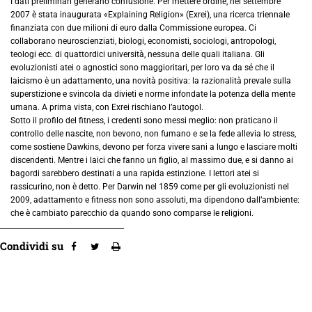
I dati preliminari generano confusione. Per mettere ordine, nel settembre
2007 è stata inaugurata «Explaining Religion» (Exrei), una ricerca triennale
finanziata con due milioni di euro dalla Commissione europea. Ci
collaborano neuroscienziati, biologi, economisti, sociologi, antropologi,
teologi ecc. di quattordici università, nessuna delle quali italiana. Gli
evoluzionisti atei o agnostici sono maggioritari, per loro va da sé che il
laicismo è un adattamento, una novità positiva: la razionalità prevale sulla
superstizione e svincola da divieti e norme infondate la potenza della mente
umana. A prima vista, con Exrei rischiano l’autogol.
Sotto il profilo del fitness, i credenti sono messi meglio: non praticano il
controllo delle nascite, non bevono, non fumano e se la fede allevia lo stress,
come sostiene Dawkins, devono per forza vivere sani a lungo e lasciare molti
discendenti. Mentre i laici che fanno un figlio, al massimo due, e si danno ai
bagordi sarebbero destinati a una rapida estinzione. I lettori atei si
rassicurino, non è detto. Per Darwin nel 1859 come per gli evoluzionisti nel
2009, adattamento e fitness non sono assoluti, ma dipendono dall’ambiente:
che è cambiato parecchio da quando sono comparse le religioni.
Condividi su