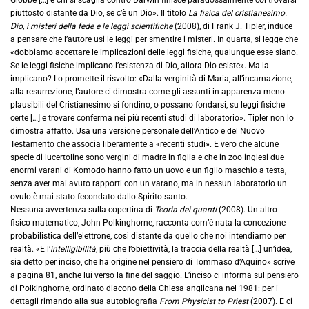
piuttosto distante da Dio, se c’è un Dio». Il titolo
La fisica del cristianesimo.
Dio, i misteri della fede e le leggi scientifiche
(2008), di Frank J. Tipler, induce
a pensare che l’autore usi le leggi per smentire i misteri. In quarta, si legge che
«dobbiamo accettare le implicazioni delle leggi fisiche, qualunque esse siano.
Se le leggi fisiche implicano l’esistenza di Dio, allora Dio esiste». Ma la
implicano? Lo promette il risvolto: «Dalla verginità di Maria, all’incarnazione,
alla resurrezione, l’autore ci dimostra come gli assunti in apparenza meno
plausibili del Cristianesimo si fondino, o possano fondarsi, su leggi fisiche
certe […] e trovare conferma nei più recenti studi di laboratorio». Tipler non lo
dimostra affatto. Usa una versione personale dell’Antico e del Nuovo
Testamento che associa liberamente a «recenti studi». E vero che alcune
specie di lucertoline sono vergini di madre in figlia e che in zoo inglesi due
enormi varani di Komodo hanno fatto un uovo e un figlio maschio a testa,
senza aver mai avuto rapporti con un varano, ma in nessun laboratorio un
ovulo è mai stato fecondato dallo Spirito santo.
Nessuna avvertenza sulla copertina di
Teoria dei quanti
(2008). Un altro
fisico matematico, John Polkinghorne, racconta com’è nata la concezione
probabilistica dell’elettrone, così distante da quello che noi intendiamo per
realtà. «E l’
intelligibilità,
più che l’obiettività, la traccia della realtà […] un’idea,
sia detto per inciso, che ha origine nel pensiero di Tommaso d’Aquino» scrive
a pagina 81, anche lui verso la fine del saggio. L’inciso ci informa sul pensiero
di Polkinghorne, ordinato diacono della Chiesa anglicana nel 1981: per i
dettagli rimando alla sua autobiografia
From Physicist to Priest
(2007). E ci