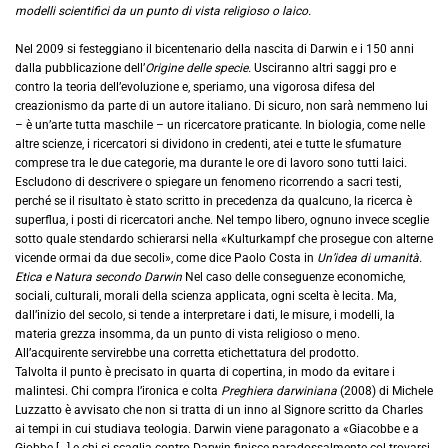
modelli scientifici da un punto di vista religioso o laico.
Nel 2009 si festeggiano il bicentenario della nascita di Darwin e i 150 anni
dalla pubblicazione dell’
Origine delle specie.
Usciranno altri saggi pro e
contro la teoria dell’evoluzione e, speriamo, una vigorosa difesa del
creazionismo da parte di un autore italiano. Di sicuro, non sarà nemmeno lui
– è un’arte tutta maschile – un ricercatore praticante. In biologia, come nelle
altre scienze, i ricercatori si dividono in credenti, atei e tutte le sfumature
comprese tra le due categorie, ma durante le ore di lavoro sono tutti laici.
Escludono di descrivere o spiegare un fenomeno ricorrendo a sacri testi,
perché se il risultato è stato scritto in precedenza da qualcuno, la ricerca è
superflua, i posti di ricercatori anche. Nel tempo libero, ognuno invece sceglie
sotto quale stendardo schierarsi nella «Kulturkampf che prosegue con alterne
vicende ormai da due secoli», come dice Paolo Costa in
Un’idea di umanità.
Etica e Natura secondo Darwin
Nel caso delle conseguenze economiche,
sociali, culturali, morali della scienza applicata, ogni scelta è lecita. Ma,
dall’inizio del secolo, si tende a interpretare i dati, le misure, i modelli, la
materia grezza insomma, da un punto di vista religioso o meno.
All’acquirente servirebbe una corretta etichettatura del prodotto.
Talvolta il punto è precisato in quarta di copertina, in modo da evitare i
malintesi. Chi compra l’ironica e colta
Preghiera darwiniana
(2008) di Michele
Luzzatto è avvisato che non si tratta di un inno al Signore scritto da Charles
ai tempi in cui studiava teologia. Darwin viene paragonato a «Giacobbe e a
Giobbe […] e chi si scaglia contro Darwin finisce paradossalmente col trovarsi