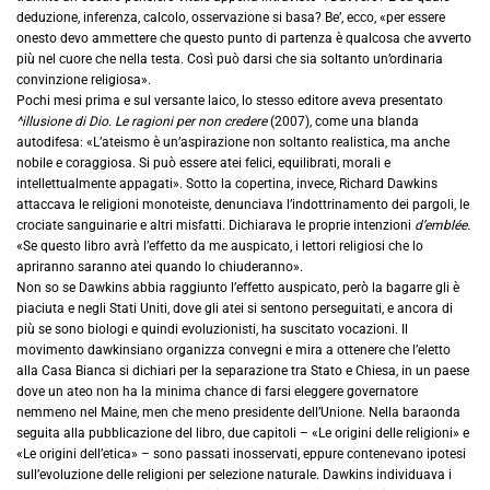
deduzione, inferenza, calcolo, osservazione si basa? Be’, ecco, «per essere
onesto devo ammettere che questo punto di partenza è qualcosa che avverto
più nel cuore che nella testa. Così può darsi che sia soltanto un’ordinaria
convinzione religiosa».
Pochi mesi prima e sul versante laico, lo stesso editore aveva presentato
^illusione di Dio. Le ragioni per non credere
(2007), come una blanda
autodifesa: «L’ateismo è un’aspirazione non soltanto realistica, ma anche
nobile e coraggiosa. Si può essere atei felici, equilibrati, morali e
intellettualmente appagati». Sotto la copertina, invece, Richard Dawkins
attaccava le religioni monoteiste, denunciava l’indottrinamento dei pargoli, le
crociate sanguinarie e altri misfatti. Dichiarava le proprie intenzioni
d’emblée.
«Se questo libro avrà l’effetto da me auspicato, i lettori religiosi che lo
apriranno saranno atei quando lo chiuderanno».
Non so se Dawkins abbia raggiunto l’effetto auspicato, però la bagarre gli è
piaciuta e negli Stati Uniti, dove gli atei si sentono perseguitati, e ancora di
più se sono biologi e quindi evoluzionisti, ha suscitato vocazioni. Il
movimento dawkinsiano organizza convegni e mira a ottenere che l’eletto
alla Casa Bianca si dichiari per la separazione tra Stato e Chiesa, in un paese
dove un ateo non ha la minima chance di farsi eleggere governatore
nemmeno nel Maine, men che meno presidente dell’Unione. Nella baraonda
seguita alla pubblicazione del libro, due capitoli – «Le origini delle religioni» e
«Le origini dell’etica» – sono passati inosservati, eppure contenevano ipotesi
sull’evoluzione delle religioni per selezione naturale. Dawkins individuava i