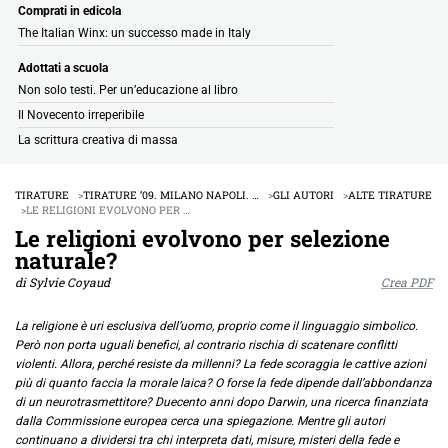
Comprati in edicola
The Italian Winx: un successo made in Italy
Adottati a scuola
Non solo testi. Per un’educazione al libro
Il Novecento irreperibile
La scrittura creativa di massa
TIRATURE
TIRATURE ’09. MILANO NAPOLI. …
GLI AUTORI
ALTE TIRATURE
LE RELIGIONI EVOLVONO PER …
Le religioni evolvono per selezione
naturale?
di Sylvie Coyaud
Crea PDF
La religione è uri esclusiva dell’uomo, proprio come il linguaggio simbolico.
Però non porta uguali benefici, al contrario rischia di scatenare conflitti
violenti. Allora, perché resiste da millenni? La fede scoraggia le cattive azioni
più di quanto faccia la morale laica? O forse la fede dipende dall’abbondanza
di un neurotrasmettitore? Duecento anni dopo Darwin, una ricerca finanziata
dalla Commissione europea cerca una spiegazione. Mentre gli autori
continuano a dividersi tra chi interpreta dati, misure, misteri della fede e