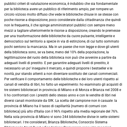
pubblici criteri di valutazione economica, è indubbio che sia fondamentale
per la biblioteca avere un pubblico di riferimento ampio, per rompere un
circolo vizioso molto diffuso che vede le biblioteche chiuse in se stesse con
poche risorse a disposizione, poco considerate dalla cittadinanza che quindi
non le frequenta, il che spinge amministratori pubblici con sempre meno
mezzi a tagliare ulteriormente le risorse a disposizione, creando le premesse
per una trasformazione delle biblioteche da cuore pulsante, intelligente e
democratico sul territorio a specie in via di estinzione, di cui tutto sommato
pochi sentono la mancanza. Ma in un paese che non legge e dove gli utenti
della biblioteca sono, se va bene, meno del 10% della popolazione, la
legittimazione del ruolo della biblioteca non può che avvenire a partire da
adeguati livelli di prestito. E per garantire adeguati livelli di prestito, è
necessario un po’ inseguire il mercato, e quindi proporre i bestseller e le
novità, pur stando attenti a non diventare sostituto dei canali commerciali.
Per verificare il comportamento delle biblioteche e dei loro utenti rispetto ai
canali di vendita di libri, ho fatto un esperimento: ho esaminato gli acquisti di
tre sistemi bibliotecari in provincia di Milano e di Monza e Brianza nel 2008 e
li ho confrontati con i prestiti dello stesso anno e con le vendite di libri nei
diversi canali monitorate da GfK. La scelta del campione non è casuale: la
provincia di Milano ha il tasso di capillarità (numero di comuni con
biblioteca) più alto d’Italia con il 96% rispetto alla media regionale del 76%.
Nella sola provincia di Milano vi sono 244 biblioteche divise in sette sistemi
bibliotecari. I tre considerati, Brianza Biblioteche, Consorzio Sistema