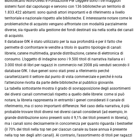
Bibliotecario Nord-Ovest e Fondazione Per Leggere sono i tre maggiori
sistemi fuori dal capoluogo e servono con 136 biblioteche un territorio di
1.833.422 abitanti: sono quindi attori importanti e di riferimento a livello
territoriale e nazionale rispetto alle biblioteche. E interessante notare come le
problematiche di acquisto vengano affrontate con modalità parzialmente
diverse, sia riguardo alla gestione dei fondi destinati sia nella scelta dei canali
di acquisto.
Il database GfK è stato utilizzato per la sua profondità e per il fatto che
permette di confrontare le vendite a titolo in quattro tipologie di canali:
librerie, catene multimedia, grande distribuzione, catene di elettronica di
consumo. L’oggetto di indagine sono i 9.500 titoli di narrativa italiana e i
3.000 titoli di libri per ragazzi in commercio nel 2008 più venduti secondo il
database GfK. I due generi sono stati presi a riferimento perché
caratterizzanti il settore dal punto di vista commerciale e perché è nota
l’attenzione rivolta da parte delle biblioteche al pubblico giovanile.
La tabella sottostante mostra il grado di sovrapposizione degli assortimenti
dei diversi canali commerciali rispetto a quello delle librerie: come si può
notare, la libreria rappresenta in entrambi i generi considerati il canale di
riferimento, ma ci sono importanti differenze. Nel caso della narrativa, è più
probabile trovare titoli diversi nei diversi canali considerati (ad esempio, in
grande distribuzione sono presenti solo il 9,1% dei titoli presenti in libreria),
ma i canali sono decisamente in concorrenza per quanto riguarda i bestseller
(il 70% dei titoli nella top ten per ciascun canale su base annua è presente
nella top ten degli altri canali). Al contrario, l’assortimento di titoli per ragazzi