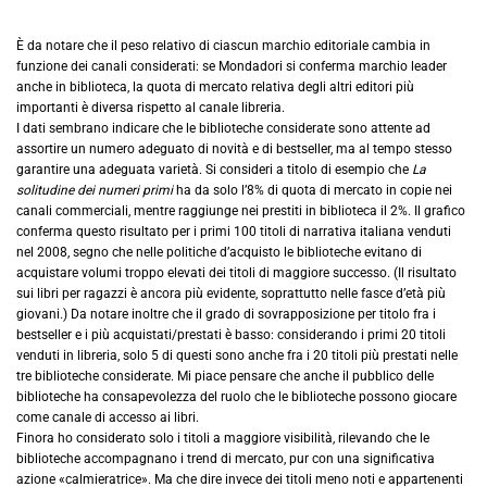
È da notare che il peso relativo di ciascun marchio editoriale cambia in
funzione dei canali considerati: se Mondadori si conferma marchio leader
anche in biblioteca, la quota di mercato relativa degli altri editori più
importanti è diversa rispetto al canale libreria.
I dati sembrano indicare che le biblioteche considerate sono attente ad
assortire un numero adeguato di novità e di bestseller, ma al tempo stesso
garantire una adeguata varietà. Si consideri a titolo di esempio che
La
solitudine dei numeri primi
ha da solo l’8% di quota di mercato in copie nei
canali commerciali, mentre raggiunge nei prestiti in biblioteca il 2%. Il grafico
conferma questo risultato per i primi 100 titoli di narrativa italiana venduti
nel 2008, segno che nelle politiche d’acquisto le biblioteche evitano di
acquistare volumi troppo elevati dei titoli di maggiore successo. (Il risultato
sui libri per ragazzi è ancora più evidente, soprattutto nelle fasce d’età più
giovani.) Da notare inoltre che il grado di sovrapposizione per titolo fra i
bestseller e i più acquistati/prestati è basso: considerando i primi 20 titoli
venduti in libreria, solo 5 di questi sono anche fra i 20 titoli più prestati nelle
tre biblioteche considerate. Mi piace pensare che anche il pubblico delle
biblioteche ha consapevolezza del ruolo che le biblioteche possono giocare
come canale di accesso ai libri.
Finora ho considerato solo i titoli a maggiore visibilità, rilevando che le
biblioteche accompagnano i trend di mercato, pur con una significativa
azione «calmieratrice». Ma che dire invece dei titoli meno noti e appartenenti