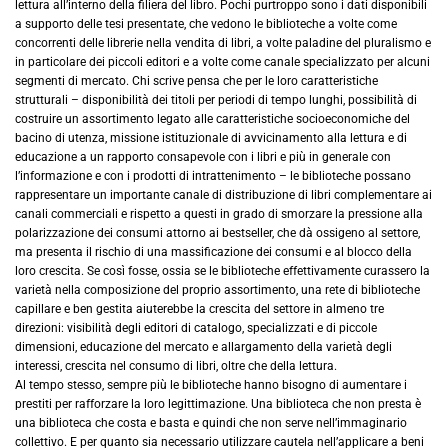
lettura all’interno della filiera del libro. Pochi purtroppo sono i dati disponibili
a supporto delle tesi presentate, che vedono le biblioteche a volte come
concorrenti delle librerie nella vendita di libri, a volte paladine del pluralismo e
in particolare dei piccoli editori e a volte come canale specializzato per alcuni
segmenti di mercato. Chi scrive pensa che per le loro caratteristiche
strutturali – disponibilità dei titoli per periodi di tempo lunghi, possibilità di
costruire un assortimento legato alle caratteristiche socioeconomiche del
bacino di utenza, missione istituzionale di avvicinamento alla lettura e di
educazione a un rapporto consapevole con i libri e più in generale con
l’informazione e con i prodotti di intrattenimento – le biblioteche possano
rappresentare un importante canale di distribuzione di libri complementare ai
canali commerciali e rispetto a questi in grado di smorzare la pressione alla
polarizzazione dei consumi attorno ai bestseller, che dà ossigeno al settore,
ma presenta il rischio di una massificazione dei consumi e al blocco della
loro crescita. Se così fosse, ossia se le biblioteche effettivamente curassero la
varietà nella composizione del proprio assortimento, una rete di biblioteche
capillare e ben gestita aiuterebbe la crescita del settore in almeno tre
direzioni: visibilità degli editori di catalogo, specializzati e di piccole
dimensioni, educazione del mercato e allargamento della varietà degli
interessi, crescita nel consumo di libri, oltre che della lettura.
Al tempo stesso, sempre più le biblioteche hanno bisogno di aumentare i
prestiti per rafforzare la loro legittimazione. Una biblioteca che non presta è
una biblioteca che costa e basta e quindi che non serve nell’immaginario
collettivo. E per quanto sia necessario utilizzare cautela nell’applicare a beni