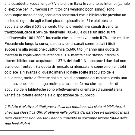
alla cosiddetta «coda lunga»? Visto che in Italia le vendite su Internet (canale
di elezione per i numerosissimi titoli che vendono pochissimo) sono
comunque molto basse, possiamo aspettarci che le biblioteche prestino un
occhio di riguardo agli editori piccoli e piccolissimi? Le biblioteche
acquistano oltre il 60% dei cento titoli più venduti nei canali di vendita
tradizionali, circa il 50% dell’intervallo 100-400 e quasi un libro su tre
dell’intervallo 1001-2000, intervallo che in libreria vale solo il 7% delle vendite.
Procedendo lungo la curva, si nota che nei canali commerciali i titoli
successivi alla posizione quattromila (5.606 titoli) hanno una quota di
mercato in copie vendute inferiore al 1 % mentre nello stesso intervallo i
sistemi bibliotecari acquistano il 37 % dei titoli.1 Nonostante i due dati non
siano confrontabili (la quota di mercato si riferisce alle copie e non ai titoli)
colpisce la rilevanza di questo intervallo nelle scelte d’acquisto delle
biblioteche, molto differente dalla curva di domanda del mercato, ossia una
distribuzione a coda lunga molto piatta, a conferma che le politiche di
acquisto delle biblioteche sono effettivamente orientate ad aumentare la
varietà dell’offerta editoriale a disposizione del pubblico.
1 II dato è relativo ai titoli presenti sia nei database dei sistemi bibliotecari
che nella classifica GfK. Problemi nella pulizia dei database e disomogeneità
nelle classificazioni dei titoli hanno impedito la sovrapposizione totale delle
due basi di dati.