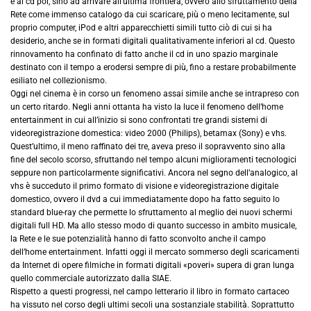
e al cd poi, sino ad arrivare all’ultima frontiera, ovvero allo sfruttamento della
Rete come immenso catalogo da cui scaricare, più o meno lecitamente, sul
proprio computer, iPod e altri apparecchietti simili tutto ciò di cui si ha
desiderio, anche se in formati digitali qualitativamente inferiori al cd. Questo
rinnovamento ha confinato di fatto anche il cd in uno spazio marginale
destinato con il tempo a erodersi sempre di più, fino a restare probabilmente
esiliato nel collezionismo.
Oggi nel cinema è in corso un fenomeno assai simile anche se intrapreso con
un certo ritardo. Negli anni ottanta ha visto la luce il fenomeno dell’home
entertainment in cui all’inizio si sono confrontati tre grandi sistemi di
videoregistrazione domestica: video 2000 (Philips), betamax (Sony) e vhs.
Quest’ultimo, il meno raffinato dei tre, aveva preso il sopravvento sino alla
fine del secolo scorso, sfruttando nel tempo alcuni miglioramenti tecnologici
seppure non particolarmente significativi. Ancora nel segno dell’analogico, al
vhs è succeduto il primo formato di visione e videoregistrazione digitale
domestico, ovvero il dvd a cui immediatamente dopo ha fatto seguito lo
standard blue-ray che permette lo sfruttamento al meglio dei nuovi schermi
digitali full HD. Ma allo stesso modo di quanto successo in ambito musicale,
la Rete e le sue potenzialità hanno di fatto sconvolto anche il campo
dell’home entertainment. Infatti oggi il mercato sommerso degli scaricamenti
da Internet di opere filmiche in formati digitali «poveri» supera di gran lunga
quello commerciale autorizzato dalla SIAE.
Rispetto a questi progressi, nel campo letterario il libro in formato cartaceo
ha vissuto nel corso degli ultimi secoli una sostanziale stabilità. Soprattutto