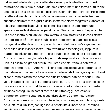
dall’avvento della stampa la letteratura è un tipo di intrattenimento e di
formazione intellettuale individuale. Non esiste infatti una forma di fruizione
analoga a quella del concerto o della proiezione cinematografica. Per contro,
la lettura di un libro implica un’attenzione massima da parte del fruitore,
superiore sicuramente a quella dello spettatore cinematografico e ancora di
più all’uditore musicale, visto che la musica consente addirittura una
«percezione nella distrazione» per dirla con Walter Benjamin. C’è poi anche
un altro aspetto peculiare del libro, ovvero la sua matericità, la consistenza
dell’oggetto in sé e per sé che può essere fruito immediatamente senza
bisogno di elettricità e di un apparecchio riproduttore, com’era già nel caso
del vinile e delle videocassette. Però l’evoluzione tecnologica, seppure in
ritardo, sta iniziando a mettere in crisi il ruolo egemonico del libro cartaceo.
Anche in questo caso, la Rete è la principale responsabile di tale processo.
Con la nascita dei grandi distributori librari che sfruttano la potenza di
Internet, primo tra tutti Amazon, si sono spalancate nuove opportunità del
mercato e-commerce che travalicano la tradizionale libreria, e a questo trend
si sono immediatamente accodate altre importanti catene editoriali. Una
volta infranto il dogma della libreria cartacea, l’usufrutto della tecnologia nel
processo si è fatto in qualche modo necessario ed è indubbio che questo
sviluppo proseguirà inesorabilmente a un ritmo oggi incalcolabile.
Sfruttando l’enorme catalogo a sua disposizione è stato naturale per
Amazon lavorare a un dispositivo tecnologico che, rispettando la singolarità
della lettura di un libro, coniugasse la possibilità di inserirlo in un’infinita
«biblioteca di Babele» di borgesiana memoria, dove il lettore possa navigare