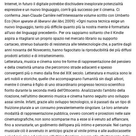
Internet, in futuro il digitale potrebbe dischiudere inesplorate potenzialità
espressive e un nuovo linguaggio, com’è già successo per il cinema. Ci
conferma Jean-Claude Carrière nell’interessante volume scritto con Umberto
Eco (
Non sperate di liberarvi dei libri,
2009): «Ogni nuova tecnica esige un
nuovo linguaggio, tanto più difficile quanto più la nostra mente è formattata
all’uso dei linguaggi precedenti». Per ora sappiamo soltanto che il Kindle
aspira a ritagliarsi un proprio spazio nel mercato librario su supporto
cartaceo, strenuo baluardo di resistenza alle teletecnologie che, a partire dagli
anni novanta del Novecento, hanno fagocitato la riproducibilità dei più diffusi
prodotti artistici e di intrattenimento.
Letteratura, musica e cinema sono tre forme di rappresentazione del pensiero
e della creatività umana che percorrono strade adiacenti e spesso
convergenti più o meno dalla fine del XIX secolo. Letteratura e musica sono le
arti nobili e storiche, quelle che accompagnano l’umanità sin dagli albori,
mentre il cinema è figlio di uno straordinario progresso tecnico-scientifico
fiorito durante la seconda metà dell’Ottocento. Analizzando l’ambito della
ricezione, nell’ultimo decennio musica e cinema hanno seguito uno sviluppo
assai simile. Infatti, grazie allo sviluppo tecnologico, si è passati da un tipo di
fruizione plurale a un consumo prevalentemente singolare. Le loro antenate
modalità di rappresentazione pubblica, ovvero concerti e proiezioni nelle sale
cinematografiche, non sono scomparse ma a esse si è venuto ad affiancare,
fino a sovrastarle, un godimento dell’opera più intimo e personale. Nel campo
musicale ciò è avvenuto in anticipo grazie al vinile prima e alle audiocassette