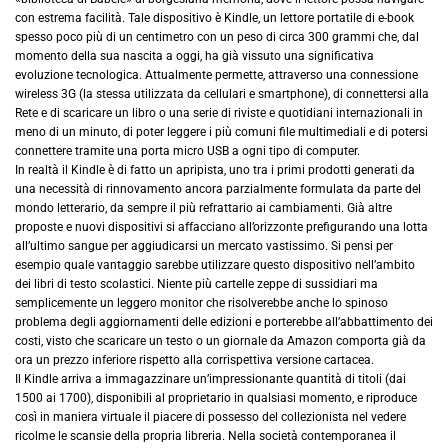
con estrema facilità. Tale dispositivo è Kindle, un lettore portatile di e-book
spesso poco più di un centimetro con un peso di circa 300 grammi che, dal
momento della sua nascita a oggi, ha già vissuto una significativa
evoluzione tecnologica. Attualmente permette, attraverso una connessione
wireless 3G (la stessa utilizzata da cellulari e smartphone), di connettersi alla
Rete e di scaricare un libro o una serie di riviste e quotidiani internazionali in
meno di un minuto, di poter leggere i più comuni file multimediali e di potersi
connettere tramite una porta micro USB a ogni tipo di computer.
In realtà il Kindle è di fatto un apripista, uno tra i primi prodotti generati da
una necessità di rinnovamento ancora parzialmente formulata da parte del
mondo letterario, da sempre il più refrattario ai cambiamenti. Già altre
proposte e nuovi dispositivi si affacciano all’orizzonte prefigurando una lotta
all’ultimo sangue per aggiudicarsi un mercato vastissimo. Si pensi per
esempio quale vantaggio sarebbe utilizzare questo dispositivo nell’ambito
dei libri di testo scolastici. Niente più cartelle zeppe di sussidiari ma
semplicemente un leggero monitor che risolverebbe anche lo spinoso
problema degli aggiornamenti delle edizioni e porterebbe all’abbattimento dei
costi, visto che scaricare un testo o un giornale da Amazon comporta già da
ora un prezzo inferiore rispetto alla corrispettiva versione cartacea.
Il Kindle arriva a immagazzinare un’impressionante quantità di titoli (dai
1500 ai 1700), disponibili al proprietario in qualsiasi momento, e riproduce
così in maniera virtuale il piacere di possesso del collezionista nel vedere
ricolme le scansie della propria libreria. Nella società contemporanea il