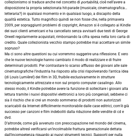
collezionismo si traduce anche nel concetto di
portabilità,
cioè nell’avere a
disposizione la propria selezionata hit-parade (musicale, cinematografica…
letteraria?) in qualsiasi momento e in qualsiasi luogo, a discapito della
qualità estetica. Tutto magnifico quindi se non fosse che, nella primavera
2009, per sopraggiunti problemi di copyright, Amazon si è collegato ai Kindle
dei suoi clienti americani e ha cancellato senza avvisarli due testi di George
Orwell regolarmente acquistati, rimborsando la cifra spesa nella loro carta di
credito. Quale collezionista vecchio stampo potrebbe mai accettare un simile
sopruso?
Ma ci sono altre questioni su cui vorremmo suggerire una riflessione. E vero
che le nuove tecnologie hanno cambiato il modo di realizzare e di fruire
determinati prodotti. Per contrastare lo scarso afflusso dei giovani alle sale
cinematografiche l’industria ha risposto alla crisi rispolverando l’antica idea
(di Louis Lumière!) dei film in 3D, fruibile esclusivamente in strutture
tecnologicamente attrezzate e non sul proprio computer casalingo. Allo
stesso modo, il Kindle potrebbe avere la funzione di sollecitare i giovani alla
lettura tramite i nuovi dispositivi elettronici a loro più congeniali, sebbene ci
sia il rischio che si crei un mondo sommerso di prodotti non autorizzati
scaricabili da Internet difficilmente monitorabile dalle case editrici, com’è già
successo per canzoni e film indeboliti dalla riduzione delle vendite di cd e
dvd.
D’altronde, come già avvenuto con preoccupazione nel mondo del cinema,
potrebbe altresì verificarsi un’incolmabile frattura generazionale dettata
dall’incompetenza riguardo ai nuovi strumenti tecnici. Supporti per nulla