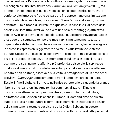
riconsiderato e la Didion, che fa la scrittrice da sempre, utilizza il mezzo a lei
più congeniale: un libro. Scrive così
L’anno del pensiero magico
(2006), ma
ammette tristemente che, questa volta, la consolidata tecnica narrativa, il
confortevole ritmo delle frasi e dei paragrafi rappresentano una limitazione
insormontabile ai suoi bisogni espressivi. Scrive l’autrice: «Io sono, o sono
diventata, il mio modo di scrivere, ma questo è un caso in cui al posto delle
parole e dei loro ritmi avrei voluto avere una sala di montaggio, attrezzata
con un Avid, un sistema di editing digitale sul quale potrei trovare un tasto e
distruggere la sequenza temporale, mostrarvi simultaneamente tutte le
inquadrature della memoria che ora mi vengono in mente, lasciarvi scegliere
le riprese, le espressioni leggermente diverse, le varie letture delle stesse
battute. Questo è un caso in cui per trovare il significato mi serve qualcosa di
più delle parole». In sostanza, nel momento in cui per la Didion si tratta di
esprimere la sua memoria affettiva più profonda e viscerale, le servirebbe
qualcosa di meno costrittivo della linearità tipica della narrazione letteraria.
Le parole non bastano, asseriva a sua volta la protagonista di un noto serial
televisivo
{Dark Angel),
proclamando: «Vorrei tanto pensare in digitale».
Eccolo, infine il digitale. E arrivato nell’universo letterario da quando la grande
libreria americana on line Amazon ha commercializzato il Kindle, un
dispositivo elettronico per riprodurre libri e giornali in formato digitale,
dall’ottobre 2009 disponibile anche in Europa. Ci domandiamo se questo
supporto possa riconfigurare le forme della narrazione letteraria in direzione
della simultaneità testuale auspicata dalla Didion. Sebbene in questo
momento ci vengano in mente a tal proposito soltanto i cosiddetti ipertesti di