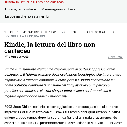
Kindle, la lettura del libro non cartaceo
Librerie, remainder e un Maremagnum virtuale
La poesia che non sta nei libri
TIRATURE
TIRATURE ’10. IL NEW …
GLI EDITORI
DAL TESTO AL LIBRO
KINDLE, LA LETTURA DEL …
Kindle, la lettura del libro non
cartaceo
di Tina Porcelli
Crea PDF
Kindle è un supporto elettronico che consente di portarsi appresso intere
biblioteche. È l’ultima frontiera della rivoluzione tecnologica che finora aveva
risparmiato il mercato editoriale. Alcune ipotesi e spunti di riflessione su
come potrebbe cambiare la fruizione del libro, attraverso un percorso
parallelo con musica e cinema che per primi si sono confrontati con il
digitale, riportandone radicali mutamenti.
2003 Joan Didion, scrittrice e sceneggiatrice americana, assiste alla morte
improvvisa di suo marito con cui aveva trascorso oltre quarant’anni di felice
unione e, poco tempo dopo, la sua unica figlia si ammala gravemente. Ne
esce distrutta e rimette profondamente in discussione la sua vita. Tutto viene