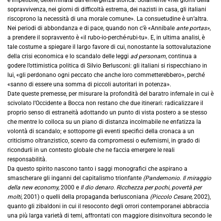
sopravvivenza, nei giorni di difficoltà estrema, dei nazisti in casa, gli italiani
riscoprono la necessità di una morale comune». La consuetudine è un’altra.
Nei periodi di abbondanza e di pace, quando non c’è «Annibale
ante portas»,
a prendere il sopravvento è «il rubo-io-perché-rubi-tu». E, in ultima analisi, è
tale costume a spiegare il largo favore di cui, nonostante la sottovalutazione
della crisi economica e lo scandalo delle leggi
ad personam,
continua a
godere l’ottimistica politica di Silvio Berlusconi: gli italiani si rispecchiano in
lui, «gli perdonano ogni peccato che anche loro commetterebbero», perché
«sanno di essere una somma di piccoli autoritari in potenza».
Date queste premesse, per misurare la profondità del baratro infernale in cui è
scivolato l’Occidente a Bocca non restano che due itinerari: radicalizzare il
proprio senso di estraneità adottando un punto di vista postero a se stesso
che mentre lo colloca su un piano di distanza incolmabile ne enfatizza la
volontà di scandalo; e sottoporre gli eventi specifici della cronaca a un
criticismo oltranzistico, scevro da compromessi o eufemismi, in grado di
ricondurli in un contesto globale che ne faccia emergere le reali
responsabilità.
Da questo spirito nascono tanto i saggi monografici che aspirano a
smascherare gli inganni del capitalismo trionfante
(Pandemonio. Il miraggio
della new economy,
2000 e
Il dio denaro. Ricchezza per pochi, povertà per
molti,
2001) o quelli della propaganda berlusconiana
(Piccolo Cesare,
2002),
quanto gli zibaldoni in cui il resoconto degli orrori contemporanei abbraccia
una più larga varietà di temi, affrontati con maggiore disinvoltura secondo le