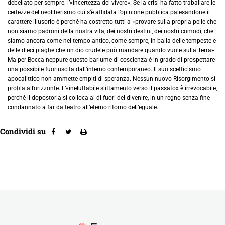
debellato per sempre: l’«incertezza del vivere». Se la crisi ha fatto traballare le
certezze del neoliberismo cui s’è affidata l’opinione pubblica palesandone il
carattere illusorio è perché ha costretto tutti a «provare sulla propria pelle che
non siamo padroni della nostra vita, dei nostri destini, dei nostri comodi, che
siamo ancora come nel tempo antico, come sempre, in balia delle tempeste e
delle dieci piaghe che un dio crudele può mandare quando vuole sulla Terra».
Ma per Bocca neppure questo barlume di coscienza è in grado di prospettare
una possibile fuoriuscita dall’inferno contemporaneo. Il suo scetticismo
apocalittico non ammette empiti di speranza. Nessun nuovo Risorgimento si
profila all’orizzonte. L’«ineluttabile slittamento verso il passato» è irrevocabile,
perché il dopostoria si colloca al di fuori del divenire, in un regno senza fine
condannato a far da teatro all’eterno ritorno dell’eguale.
Condividi su