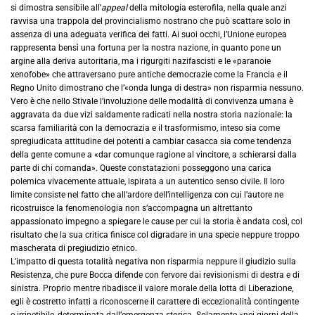
si dimostra sensibile all’
appeal
della mitologia esterofila, nella quale anzi
ravvisa una trappola del provincialismo nostrano che può scattare solo in
assenza di una adeguata verifica dei fatti. Ai suoi occhi, l’Unione europea
rappresenta bensì una fortuna per la nostra nazione, in quanto pone un
argine alla deriva autoritaria, ma i rigurgiti nazifascisti e le «paranoie
xenofobe» che attraversano pure antiche democrazie come la Francia e il
Regno Unito dimostrano che l’«onda lunga di destra» non risparmia nessuno.
Vero è che nello Stivale l’involuzione delle modalità di convivenza umana è
aggravata da due vizi saldamente radicati nella nostra storia nazionale: la
scarsa familiarità con la democrazia e il trasformismo, inteso sia come
spregiudicata attitudine dei potenti a cambiar casacca sia come tendenza
della gente comune a «dar comunque ragione al vincitore, a schierarsi dalla
parte di chi comanda». Queste constatazioni posseggono una carica
polemica vivacemente attuale, ispirata a un autentico senso civile. Il loro
limite consiste nel fatto che all’ardore dell’intelligenza con cui l’autore ne
ricostruisce la fenomenologia non s’accompagna un altrettanto
appassionato impegno a spiegare le cause per cui la storia è andata così, col
risultato che la sua critica finisce col digradare in una specie neppure troppo
mascherata di pregiudizio etnico.
L’impatto di questa totalità negativa non risparmia neppure il giudizio sulla
Resistenza, che pure Bocca difende con fervore dai revisionismi di destra e di
sinistra. Proprio mentre ribadisce il valore morale della lotta di Liberazione,
egli è costretto infatti a riconoscerne il carattere di eccezionalità contingente
e irripetibile, determinata dall’emergenza storica. Solamente «nei giorni della