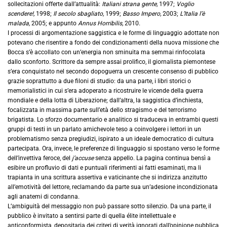
sollecitazioni offerte dall’attualità:
Italiani strana gente,
1997;
Voglio
scendere!,
1998;
Il secolo sbagliato,
1999;
Basso Impero,
2003;
L’Italia l’è
malada,
2005; e appunto
Annus Horribilis,
2010.
I processi di argomentazione saggistica e le forme di linguaggio adottate non
potevano che risentire a fondo dei condizionamenti della nuova missione che
Bocca s’è accollato con un’energia non sminuita ma semmai rinfocolata
dallo sconforto. Scrittore da sempre assai prolifico, il giornalista piemontese
s’era conquistato nel secondo dopoguerra un crescente consenso di pubblico
grazie soprattutto a due filoni di studio: da una parte, i libri storici o
memorialistici in cui s’era adoperato a ricostruire le vicende della guerra
mondiale e della lotta di Liberazione; dall’altra, la saggistica d’inchiesta,
focalizzata in massima parte sull’età dello stragismo e del terrorismo
brigatista. Lo sforzo documentario e analitico si traduceva in entrambi questi
gruppi di testi in un parlato amichevole teso a coinvolgere i lettori in un
problematismo senza pregiudizi, ispirato a un ideale democratico di cultura
partecipata. Ora, invece, le preferenze di linguaggio si spostano verso le forme
dell’invettiva feroce, del
j’accuse
senza appello. La pagina continua bensì a
esibire un profluvio di dati e puntuali riferimenti ai fatti esaminati, ma li
trapianta in una scrittura assertiva e vaticinante che si indirizza anzitutto
all’emotività del lettore, reclamando da parte sua un’adesione incondizionata
agli anatemi di condanna.
L’ambiguità del messaggio non può passare sotto silenzio. Da una parte, il
pubblico è invitato a sentirsi parte di quella élite intellettuale e
anticonformista, depositaria dei criteri di verità ignorati dall’opinione pubblica