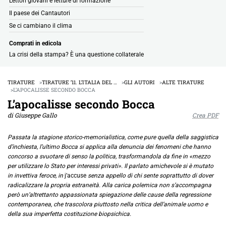
Lettori giovani e letture di formazione
Il paese dei Cantautori
Se ci cambiano il clima
Comprati in edicola
La crisi della stampa? È una questione collaterale
TIRATURE
TIRATURE ’11. L’ITALIA DEL …
GLI AUTORI
ALTE TIRATURE
L’APOCALISSE SECONDO BOCCA
L’apocalisse secondo Bocca
di Giuseppe Gallo
Crea PDF
Passata la stagione storico-memorialistica, come pure quella della saggistica
d’inchiesta, l’ultimo Bocca si applica alla denuncia dei fenomeni che hanno
concorso a svuotare di senso la politica, trasformandola da fine in «mezzo
per utilizzare lo Stato per interessi privati». Il parlato amichevole si è mutato
in invettiva feroce, in
j’accuse
senza appello di chi sente soprattutto di dover
radicalizzare la propria estraneità. Alla carica polemica non s’accompagna
però un’altrettanto appassionata spiegazione delle cause della regressione
contemporanea, che trascolora piuttosto nella critica dell’animale uomo e
della sua imperfetta costituzione biopsichica.