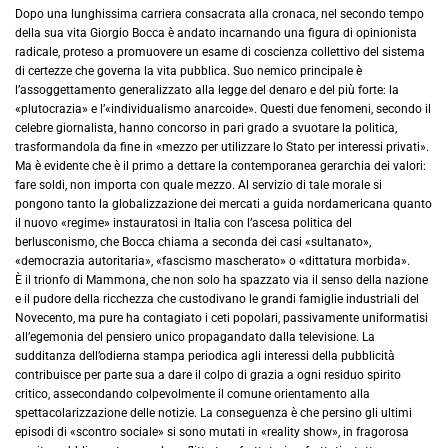
Dopo una lunghissima carriera consacrata alla cronaca, nel secondo tempo
della sua vita Giorgio Bocca è andato incarnando una figura di opinionista
radicale, proteso a promuovere un esame di coscienza collettivo del sistema
di certezze che governa la vita pubblica. Suo nemico principale è
l’assoggettamento generalizzato alla legge del denaro e del più forte: la
«plutocrazia» e l’«individualismo anarcoide». Questi due fenomeni, secondo il
celebre giornalista, hanno concorso in pari grado a svuotare la politica,
trasformandola da fine in «mezzo per utilizzare lo Stato per interessi privati».
Ma è evidente che è il primo a dettare la contemporanea gerarchia dei valori:
fare soldi, non importa con quale mezzo. Al servizio di tale morale si
pongono tanto la globalizzazione dei mercati a guida nordamericana quanto
il nuovo «regime» instauratosi in Italia con l’ascesa politica del
berlusconismo, che Bocca chiama a seconda dei casi «sultanato»,
«democrazia autoritaria», «fascismo mascherato» o «dittatura morbida».
È il trionfo di Mammona, che non solo ha spazzato via il senso della nazione
e il pudore della ricchezza che custodivano le grandi famiglie industriali del
Novecento, ma pure ha contagiato i ceti popolari, passivamente uniformatisi
all’egemonia del pensiero unico propagandato dalla televisione. La
sudditanza dell’odierna stampa periodica agli interessi della pubblicità
contribuisce per parte sua a dare il colpo di grazia a ogni residuo spirito
critico, assecondando colpevolmente il comune orientamento alla
spettacolarizzazione delle notizie. La conseguenza è che persino gli ultimi
episodi di «scontro sociale» si sono mutati in «reality show», in fragorosa