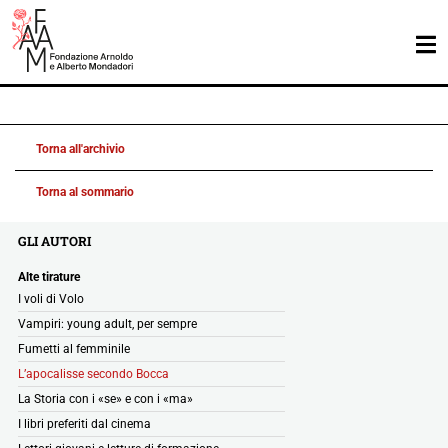
Torna all'archivio
Torna al sommario
GLI AUTORI
Alte tirature
I voli di Volo
Vampiri: young adult, per sempre
Fumetti al femminile
L’apocalisse secondo Bocca
La Storia con i «se» e con i «ma»
I libri preferiti dal cinema