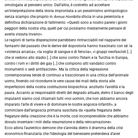
omologata al pensiero unico. Dall’altra, è costretto ad accettare
un’interpretazione della storia improntata a un pessimismo antropologico
senza scampo che proprio in
Annus Horribilis
sfocia in una perentoria e
definitiva dichiarazione di fallimento: «Questi sono a nostro parere i giorni
peggiori della nostra vita, quelli per cui possiamo mestamente pensare di
averla vissuta invano».
Le ragioni di tanta disperazione parrebbero rintracciabili nel riapparire dei
fantasmi del passato che le derive del dopostoria hanno trascinato con sé: la
«violenza arcaica», «la voglia di sangue e di ferocia», «i gruppi neofascisti […]
che si vedono allo stadio […] che sono contro l’Islam e la Turchia in Europa,
contro i rom e i diritti dei gay […] che compiono atti vandalici contro
monumenti o sedi antifasciste». Ma la critica della regressione
contemporanea tende di continuo a trascolorare in una critica dell’animale
uomo, finendo col ricondurre le vere cause dei mali della storia alle
imperfezioni della nostra costituzione biopsichica: anzitutto l’avidità e la
paura. Accanto ai responsabili diretti del degrado attuale, dietro il banco degli
imputanti siamo così chiamati tutti «noi uomini, che non abbiamo ancora
imparato l’arte di vivere e di dominare le nostre angosce infantili», a
cominciare dall’angoscia primaria suscitata da «quella fregatura delle
fregature della creazione che è la morte, così incomprensibile che abbiamo
dovuto inventare i miti della resurrezione e della reincarnazione».
Ecco allora l’autentico demone che s’annida dietro il dramma della crisi
economico-finanziaria che l’ideologia del benessere pretendeva d’aver