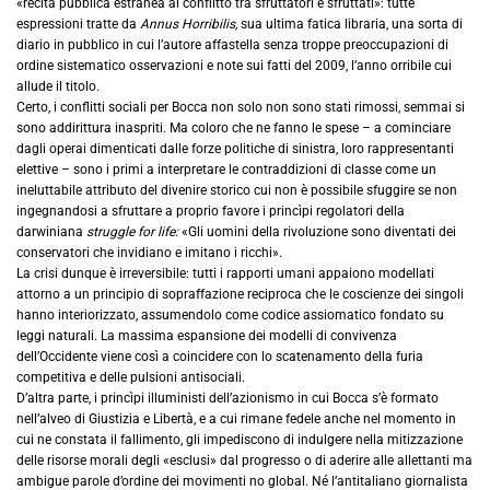
«recita pubblica estranea al conflitto tra sfruttatori e sfruttati»: tutte
espressioni tratte da
Annus Horribilis,
sua ultima fatica libraria, una sorta di
diario in pubblico in cui l’autore affastella senza troppe preoccupazioni di
ordine sistematico osservazioni e note sui fatti del 2009, l’anno orribile cui
allude il titolo.
Certo, i conflitti sociali per Bocca non solo non sono stati rimossi, semmai si
sono addirittura inaspriti. Ma coloro che ne fanno le spese – a cominciare
dagli operai dimenticati dalle forze politiche di sinistra, loro rappresentanti
elettive – sono i primi a interpretare le contraddizioni di classe come un
ineluttabile attributo del divenire storico cui non è possibile sfuggire se non
ingegnandosi a sfruttare a proprio favore i princìpi regolatori della
darwiniana
struggle for life:
«Gli uomini della rivoluzione sono diventati dei
conservatori che invidiano e imitano i ricchi».
La crisi dunque è irreversibile: tutti i rapporti umani appaiono modellati
attorno a un principio di sopraffazione reciproca che le coscienze dei singoli
hanno interiorizzato, assumendolo come codice assiomatico fondato su
leggi naturali. La massima espansione dei modelli di convivenza
dell’Occidente viene così a coincidere con lo scatenamento della furia
competitiva e delle pulsioni antisociali.
D’altra parte, i princìpi illuministi dell’azionismo in cui Bocca s’è formato
nell’alveo di Giustizia e Libertà, e a cui rimane fedele anche nel momento in
cui ne constata il fallimento, gli impediscono di indulgere nella mitizzazione
delle risorse morali degli «esclusi» dal progresso o di aderire alle allettanti ma
ambigue parole d’ordine dei movimenti no global. Né l’antitaliano giornalista