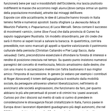
funzionerà bene per sazi e insoddisfatti dell’Occidente, ma lascia piuttosto
indifferenti le masse che accorrono negli
slums
(dove campa ormai un quinto
della popolazione mondiale), attratte dai miraggi dell’Avere.
Esposte con stile accattivante, le idee di Latouche hanno trovato in Italia
terreno fertile e numerosi apostoli: basta sfogliare
La decrescita felice,
di
Maurizio Pallante, o
Prepariamoci,
di Luca Mercalli. Senza contare il successo
di movimenti «amici», come
Slow Food,
che dalla provincia di Cuneo ha
saputo raggiungere l’Australia. Un modello straordinario, per chi crede che
sarà il ritorno ai saperi locali a salvare la baracca. In quest’ottica, com’era
prevedibile, non sono mancati gli appelli a ripartire valorizzando il patrimonio
culturale della penisola (Christian Caliandro e Pier Luigi Sacco,
Italia
reloaded).
Certo, precondizione essenziale è sfrondare la foresta di interessi e
rendite di posizione cresciuta nel tempo. Su questo punto insistono numerosi
panegirici del concetto di meritocrazia, feticcio amatissimo dalle destre, che
con una mano lo accarezzano mentre con l’altra bastonano il suo miglior
amico: l’imposta di successione. In genere (si vedano per esempio i contributi
di Roger Abravanel) il totem dell’uguaglianza è sostituito dalla mobilità
sociale, da perseguire attraverso ulteriori liberalizzazioni, nell’intento di
avvicinarci alle società anglosassoni, che funzionano da faro, per quanto
abbiano le più alte percentuali di poveri e di crimini tra i paesi avanzati.
Curioso poi che i discorsi sul merito di rado si curino di prendere in
considerazione le stravaganze fiscali cristallizzate in Italia, l’unico paese in
Europa dove i lavoratori dipendenti guadagnano più degli autonomi, che nel