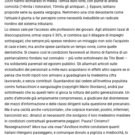
2009 hanno dichiarato in media 18mila euro lordi, con punte di ardita
comicità (14mila i ristoratori, 10mila gli antiquari…). Eppure, latitano
proposte serie su questa vergogna. Nemmeno una crisi devastante come
l’attuale è giunta a far percepire come necessità ineludibile un radicale
riordino del sistema tributario.
Lo stesso vale per l’accesso alle professioni dei giovani. Agli altissimi tassi di
disoccupazione, ormai sopra il 30%, si combina qui il dilagare di impieghi
sottopagati, che sempre più spesso rendono un miraggio non solo l’acquisto
di case e beni, ma anche spese sanitarie un tempo ovvie, come quelle
dentistiche. Si creano così le condizioni favorevoli al ritorno di fiamma di un
patriarcalismo fondato sul connubio – più volte sottolineato da Tito Boeri –
tra solidarietà parentali ed egoismi pubblici. Gli allarmati articoli sulle
vicissitudini dei pensionati a mille euro acquistano in effetti altro sapore se si
pensa che molti nipoti non arrivano a guadagnare la medesima cifra
lavorando, e senza contributi. Guardandosi dal cedere all’invettiva populista
contro furbacchioni e sanguisughe (copyright Mario Giordano), andrà pur
sottolineato che su questi temi si gioca la rottura del patto generazionale. Un
patto d’altronde già ampiamente compromesso, a giudicare dal disinteresse
dei mezzi d’informazione e delle classi dirigenti sulla questione del precariato.
Ma è una cecità anche «orizzontale», che colpisce tranvieri, postini, infermieri,
banconisti ecc. dinanzi ai neoassunti che svolgono il loro medesimo mestiere
in condizioni contrattuali gravemente peggiori. Paura? Cinismo?
Rassegnazione?
Mors tua vita mea?
Avvilisce inoltre constatare quanti
italiani ritengano passeggero, e comunque dovuto a pigrizia o mediocrità, lo