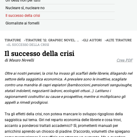
Un Gesù non per tutti
Nucleare sì, nucleare no
Il successo della crisi
Giornaliste ai fornelli
TIRATURE
TIRATURE ’12. GRAPHIC NOVEL. …
GLI AUTORI
ALTE TIRATURE
IL SUCCESSO DELLA CRISI
Il successo della crisi
di Mauro Novelli
Crea PDF
Oltre ai nostri pensieri, la crisi ha invaso gli scaffali delle librerie, dilagando nel
settore della saggistica economica. A prevalere sono le invettive, scagliate
contro una mandria di capri espiatori (bamboccioni, pensionati sanguisughe,
statali indolenti, negozianti ladroni, ecologisti ottusi…). Latitano i
ragionamenti costruttivi su cause e prospettive, mentre si moltiplicano gli
appelli a rimedi prodigiosi.
Tra gli effetti della crisi, non poteva mancare lo sviluppo rigoglioso della
saggistica sul tema. Giri nel reparto economia delle librerie e cosa trovi,
accanto a ponderosi trattati accademici? Sì, promettenti manuali per
arricchirsi aprendo un chiosco di piadine. D’accordo, volumetti che spiegano