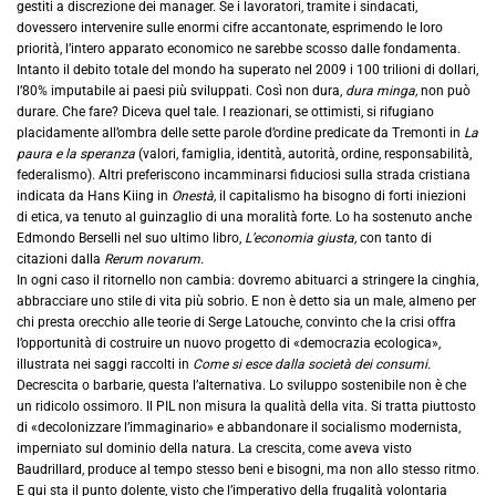
gestiti a discrezione dei manager. Se i lavoratori, tramite i sindacati,
dovessero intervenire sulle enormi cifre accantonate, esprimendo le loro
priorità, l’intero apparato economico ne sarebbe scosso dalle fondamenta.
Intanto il debito totale del mondo ha superato nel 2009 i 100 trilioni di dollari,
l’80% imputabile ai paesi più sviluppati. Così non dura,
dura minga,
non può
durare. Che fare? Diceva quel tale. I reazionari, se ottimisti, si rifugiano
placidamente all’ombra delle sette parole d’ordine predicate da Tremonti in
La
paura e la speranza
(valori, famiglia, identità, autorità, ordine, responsabilità,
federalismo). Altri preferiscono incamminarsi fiduciosi sulla strada cristiana
indicata da Hans Kiing in
Onestà,
il capitalismo ha bisogno di forti iniezioni
di etica, va tenuto al guinzaglio di una moralità forte. Lo ha sostenuto anche
Edmondo Berselli nel suo ultimo libro,
L’economia giusta,
con tanto di
citazioni dalla
Rerum novarum.
In ogni caso il ritornello non cambia: dovremo abituarci a stringere la cinghia,
abbracciare uno stile di vita più sobrio. E non è detto sia un male, almeno per
chi presta orecchio alle teorie di Serge Latouche, convinto che la crisi offra
l’opportunità di costruire un nuovo progetto di «democrazia ecologica»,
illustrata nei saggi raccolti in
Come si esce dalla società dei consumi.
Decrescita o barbarie, questa l’alternativa. Lo sviluppo sostenibile non è che
un ridicolo ossimoro. Il PIL non misura la qualità della vita. Si tratta piuttosto
di «decolonizzare l’immaginario» e abbandonare il socialismo modernista,
imperniato sul dominio della natura. La crescita, come aveva visto
Baudrillard, produce al tempo stesso beni e bisogni, ma non allo stesso ritmo.
E qui sta il punto dolente, visto che l’imperativo della frugalità volontaria