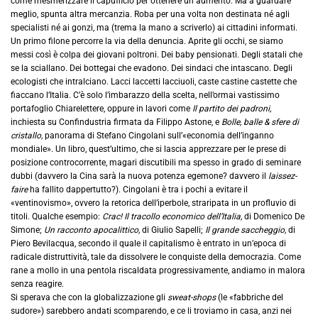
come mesmerizzare il capufficio per ottenere un aumento. Ma a guardare
meglio, spunta altra mercanzia. Roba per una volta non destinata né agli
specialisti né ai gonzi, ma (trema la mano a scriverlo) ai cittadini informati.
Un primo filone percorre la via della denuncia. Aprite gli occhi, se siamo
messi così è colpa dei giovani poltroni. Dei baby pensionati. Degli statali che
se la sciallano. Dei bottegai che evadono. Dei sindaci che intascano. Degli
ecologisti che intralciano. Lacci laccetti lacciuoli, caste castine castette che
fiaccano l’Italia. C’è solo l’imbarazzo della scelta, nell’ormai vastissimo
portafoglio Chiarelettere, oppure in lavori come
Il partito dei padroni,
inchiesta su Confindustria firmata da Filippo Astone, e
Bolle, balle & sfere di
cristallo,
panorama di Stefano Cingolani sull’«economia dell’inganno
mondiale». Un libro, quest’ultimo, che si lascia apprezzare per le prese di
posizione controcorrente, magari discutibili ma spesso in grado di seminare
dubbi (davvero la Cina sarà la nuova potenza egemone? davvero il
laissez-
faire
ha fallito dappertutto?). Cingolani è tra i pochi a evitare il
«ventinovismo», ovvero la retorica dell’iperbole, straripata in un profluvio di
titoli. Qualche esempio:
Crac! Il tracollo economico dell’Italia,
di Domenico De
Simone;
Un racconto apocalittico,
di Giulio Sapelli;
Il grande saccheggio,
di
Piero Bevilacqua, secondo il quale il capitalismo è entrato in un’epoca di
radicale distruttività, tale da dissolvere le conquiste della democrazia. Come
rane a mollo in una pentola riscaldata progressivamente, andiamo in malora
senza reagire.
Si sperava che con la globalizzazione gli
sweat-shops
(le «fabbriche del
sudore») sarebbero andati scomparendo, e ce li troviamo in casa, anzi nei