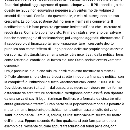
finanziari globali oggi superano di quattro-cinque volte il PIL mondiale, o che
questo nel 2008 non equivaleva neppure a un ventesimo del volume di
scambi di derivati. Gonfiate da queste bolle, le crisi si susseguono a ritmo
crescente. La politica, sostiene Gallino, non è inerme ma connivente. Il
neoliberismo si è fatto pensiero egemone, insieme all’idea che il mercato si
regoli da sé. Come, lo abbiamo visto. Prima gli stati si svenano per salvare
banche e compagnie di assicurazione, poi vengono aggrediti direttamente. È
il capolavoro del finanzcapitalismo: «rappresentare il crescente debito
pubblico non come l’effetto di lungo periodo delle sue proprie sregolatezze e
dei suoi vizi strutturali, largamente sostenuti e incentivati dalla politica, bensì
come l’effetto di condizioni di lavoro e di uno Stato sociale eccessivamente
generosi».
Ora, è possibile in qualche misura incivilire questo mostruoso sistema?
Difficile, almeno sino a che sarà così stretto il nodo tra finanza e politica, con
la complicità di istituzioni del tutto «ademocratiche» come 1’OCSE o il FMI.
Dovrebbero essere i cittadini, dal basso, a spingere con vigore per le riforme,
ostacolate da architetture societarie di vertiginosa complessità, ben riparate
da una selva di cavilli legali (Lehman Brothers era formata da circa tremila
entità giuridiche differenti). Gran parte della popolazione mondiale peraltro è
materialmente impotente, o psichicamente sottomessa al culto dei valori
saliti in dominante. Famiglia, scuola, salute: tutto viene misurato sul metro
dell’impresa. Eppure secondo Gallino qualcosa si può fare, partendo per
esempio dal versante cruciale eppure trascurato dei fondi pensione, oggi