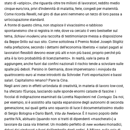
stato di «atipico», che riguarda oltre tre milioni di lavoratori, reddito medio
cinque euro/ora, privi d’indennità di malattia, ferie, congedi per maternità.
Come ricorda Revelli, nel giro di due anni nemmeno un terzo di loro passa a
un’occupazione standard.
A fronte di questo clima, non stupisce il vivacissimo e rabbioso
spontaneismo che si registra in rete, dove va cercato il vero bestseller sul
tema,
Schiavi moderni,
una raccolta di testimonianze messa a disposizione
da Beppe Grillo sul suo sito. Come sottolinea il Premio Nobel Joseph Stiglitz
nella prefazione, secondo i dettami dell’economia liberista «i salari pagati ai
lavoratori flessibili devono esser più alti e non più bassi, proprio perché più
alta è la loro probabilità di licenziamento». In realtà, vale la pena di
aggiungere, anche fuori dai confini nazionali il rischio tende a scivolare sulle
spalle più deboli. Persino in Germania, dove imperversano i
minijobs
da
quattrocento euro al mese introdotti da Schroder. Forti esportazioni e bassi
salari. Capitalismo renano? Pare la Cina.
Negli anni zero in effetti un’ondata di creatività, in materia di lavoro low-cost,
ha sferzato l’Europa, lasciando sulle sponde enormi cataste di fascine: i
focolai di indignazione esaminati da Loretta Napoleoni nel
Contagio.
Da noi,
per esempio, si è assistito alla rapida espansione degli autonomi di seconda
generazione, sui quali getta uno squarcio di luce il documentatissimo studio
di Sergio Bologna e Dario Banfi,
Vita da freelance.
È il nuovo popolo delle
partite IVA, abituato (quando non si tratti di dipendenti «mascherati») a
lavorare da casa via Internet. Un modello perfetto di
new workers
monadici,
delusi dai sindacati e fuori dall’ombrello degli ordini. A Milano, sulla scia di