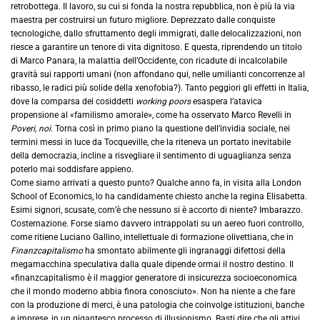
retrobottega. Il lavoro, su cui si fonda la nostra repubblica, non è più la via
maestra per costruirsi un futuro migliore. Deprezzato dalle conquiste
tecnologiche, dallo sfruttamento degli immigrati, dalle delocalizzazioni, non
riesce a garantire un tenore di vita dignitoso. E questa, riprendendo un titolo
di Marco Panara, la malattia dell’Occidente, con ricadute di incalcolabile
gravità sui rapporti umani (non affondano qui, nelle umilianti concorrenze al
ribasso, le radici più solide della xenofobia?). Tanto peggiori gli effetti in Italia,
dove la comparsa dei cosiddetti
working poors
esaspera l’atavica
propensione al «familismo amorale», come ha osservato Marco Revelli in
Poveri, noi.
Torna così in primo piano la questione dell’invidia sociale, nei
termini messi in luce da Tocqueville, che la riteneva un portato inevitabile
della democrazia, incline a risvegliare il sentimento di uguaglianza senza
poterlo mai soddisfare appieno.
Come siamo arrivati a questo punto? Qualche anno fa, in visita alla London
School of Economics, lo ha candidamente chiesto anche la regina Elisabetta.
Esimi signori, scusate, com’è che nessuno si è accorto di niente? Imbarazzo.
Costernazione. Forse siamo davvero intrappolati su un aereo fuori controllo,
come ritiene Luciano Gallino, intellettuale di formazione olivettiana, che in
Finanzcapitalismo
ha smontato abilmente gli ingranaggi difettosi della
megamacchina speculativa dalla quale dipende ormai il nostro destino. Il
«finanzcapitalismo è il maggior generatore di insicurezza socioeconomica
che il mondo moderno abbia finora conosciuto». Non ha niente a che fare
con la produzione di merci, è una patologia che coinvolge istituzioni, banche
e imprese, in un gigantesco processo di illusionismo. Basti dire che gli attivi