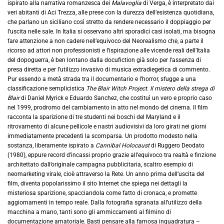
ispirato alla narrativa romanzesca dei
Malavoglia
di Verga, è interpretato dai
veri abitanti di Aci Trezza, alle prese con la durezza dell’esistenza quotidiana,
che parlano un siciliano così stretto da rendere necessario il doppiaggio per
l’uscita nelle sale. In Italia si osservano altri sporadici casi isolati, ma bisogna
fare attenzione a non cadere nell’equivoco del Neorealismo che, a parte il
ricorso ad attori non professionisti e l’ispirazione alle vicende reali dell’Italia
del dopoguerra, è ben lontano dalla docufiction già solo per l’assenza di
presa diretta e per l’utilizzo invasivo di musica extradiegetica di commento.
Pur essendo a metà strada tra il documentario e l’horror, sfugge a una
classificazione semplicistica
The Blair Witch Project. Il mistero della strega di
Blair
di Daniel Myrick e Eduardo Sanchez, che costituì un vero e proprio caso
nel 1999, prodromo del cambiamento in atto nel mondo del cinema. Il film
racconta la sparizione di tre studenti nei boschi del Maryland e il
ritrovamento di alcune pellicole e nastri audiovisivi da loro girati nei giorni
immediatamente precedenti la scomparsa. Un prodotto modesto nella
sostanza, liberamente ispirato a
Cannibal Holocaust
di Ruggero Deodato
(1980), eppure record d’incassi proprio grazie all’equivoco tra realtà e finzione
architettato dall’originale campagna pubblicitaria, scaltro esempio di
neomarketing virale, cioè attraverso la Rete. Un anno prima dell’uscita del
film, diventa popolarissimo il sito Internet che spiega nei dettagli la
misteriosa sparizione, spacciandola come fatto di cronaca, e promette
aggiornamenti in tempo reale. Dalla fotografia sgranata all’utilizzo della
macchina a mano, tanti sono gli ammiccamenti al filmino di
documentazione amatoriale. Basti pensare alla famosa inquadratura –