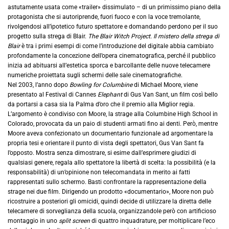
astutamente usata come «trailer» dissimulato – di un primissimo piano della
protagonista che si autoriprende, fuori fuoco e con la voce tremolante,
rivolgendosi all’ipotetico futuro spettatore e domandando perdono per il suo
progetto sulla strega di Blair.
The Blair Witch Project. Il mistero della strega di
Blair
è tra i primi esempi di come l’introduzione del digitale abbia cambiato
profondamente la concezione dell’opera cinematografica, perché il pubblico
inizia ad abituarsi all’estetica sporca e barcollante delle nuove telecamere
numeriche proiettata sugli schermi delle sale cinematografiche.
Nel 2003, l’anno dopo
Bowling for Columbine
di Michael Moore, viene
presentato al Festival di Cannes
Elephant
di Gus Van Sant, un film così bello
da portarsi a casa sia la Palma d’oro che il premio alla Miglior regia.
L’argomento è condiviso con Moore, la strage alla Columbine High School in
Colorado, provocata da un paio di studenti armati fino ai denti. Però, mentre
Moore aveva confezionato un documentario funzionale ad argomentare la
propria tesi e orientare il punto di vista degli spettatori, Gus Van Sant fa
l’opposto. Mostra senza dimostrare, si esime dall’esprimere giudizi di
qualsiasi genere, regala allo spettatore la libertà di scelta: la possibilità (e la
responsabilità) di un’opinione non telecomandata in merito ai fatti
rappresentati sullo schermo. Basti confrontare la rappresentazione della
strage nei due film. Dirigendo un prodotto «documentario», Moore non può
ricostruire a posteriori gli omicidi, quindi decide di utilizzare la diretta delle
telecamere di sorveglianza della scuola, organizzandole però con artificioso
montaggio in uno
split screen
di quattro inquadrature, per moltiplicare l’eco