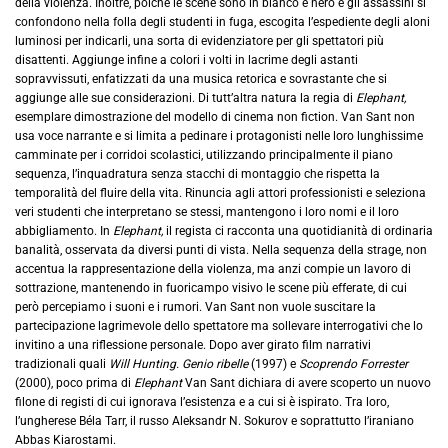
della violenza. Inoltre, poiché le scene sono in bianco e nero e gli assassini si
confondono nella folla degli studenti in fuga, escogita l’espediente degli aloni
luminosi per indicarli, una sorta di evidenziatore per gli spettatori più
disattenti. Aggiunge infine a colori i volti in lacrime degli astanti
sopravvissuti, enfatizzati da una musica retorica e sovrastante che si
aggiunge alle sue considerazioni. Di tutt’altra natura la regia di
Elephant,
esemplare dimostrazione del modello di cinema non fiction. Van Sant non
usa voce narrante e si limita a pedinare i protagonisti nelle loro lunghissime
camminate per i corridoi scolastici, utilizzando principalmente il piano
sequenza, l’inquadratura senza stacchi di montaggio che rispetta la
temporalità del fluire della vita. Rinuncia agli attori professionisti e seleziona
veri studenti che interpretano se stessi, mantengono i loro nomi e il loro
abbigliamento. In
Elephant,
il regista ci racconta una quotidianità di ordinaria
banalità, osservata da diversi punti di vista. Nella sequenza della strage, non
accentua la rappresentazione della violenza, ma anzi compie un lavoro di
sottrazione, mantenendo in fuoricampo visivo le scene più efferate, di cui
però percepiamo i suoni e i rumori. Van Sant non vuole suscitare la
partecipazione lagrimevole dello spettatore ma sollevare interrogativi che lo
invitino a una riflessione personale. Dopo aver girato film narrativi
tradizionali quali
Will Hunting. Genio ribelle
(1997) e
Scoprendo Forrester
(2000), poco prima di
Elephant
Van Sant dichiara di avere scoperto un nuovo
filone di registi di cui ignorava l’esistenza e a cui si è ispirato. Tra loro,
l’ungherese Béla Tarr, il russo Aleksandr N. Sokurov e soprattutto l’iraniano
Abbas Kiarostami.