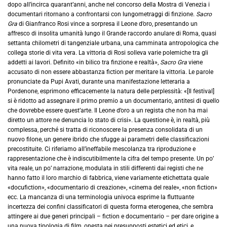
dopo all’incirca quarant’anni, anche nel concorso della Mostra di Venezia i
documentari ritornano a confrontarsi con lungometraggi di finzione.
Sacro
Gra
di Gianfranco Rosi vince a sorpresa il Leone d’oro, presentando un
affresco di insolita umanità lungo il Grande raccordo anulare di Roma, quasi
settanta chilometri di tangenziale urbana, una camminata antropologica che
collega storie di vita vera. La vittoria di Rosi solleva varie polemiche tra gli
addetti ai lavori. Definito «in bilico tra finzione e realtà»,
Sacro Gra
viene
accusato di non essere abbastanza fiction per meritare la vittoria. Le parole
pronunciate da Pupi Avati, durante una manifestazione letteraria a
Pordenone, esprimono efficacemente la natura delle perplessità: «[Il festival]
si è ridotto ad assegnare il primo premio a un documentario, antitesi di quello
che dovrebbe essere quest’arte. Il Leone d’oro a un regista che non ha mai
diretto un attore ne denuncia lo stato di crisi». La questione è, in realtà, più
complessa, perché si tratta di riconoscere la presenza consolidata di un
nuovo filone, un genere ibrido che sfugge ai parametri delle classificazioni
precostituite. Ci riferiamo all’ineffabile mescolanza tra riproduzione e
rappresentazione che è indiscutibilmente la cifra del tempo presente. Un po’
vita reale, un po’ narrazione, modulata in stili differenti dai registi che ne
hanno fatto il loro marchio di fabbrica, viene variamente etichettata quale
«docufiction», «documentario di creazione», «cinema del reale», «non fiction»
ecc. La mancanza di una terminologia univoca esprime la fluttuante
incertezza dei confini classificatori di questa forma eterogenea, che sembra
attingere ai due generi principali – fiction e documentario – per dare origine a
una nuova tipologia di film, onesta nei presupposti estetici ed etici, e