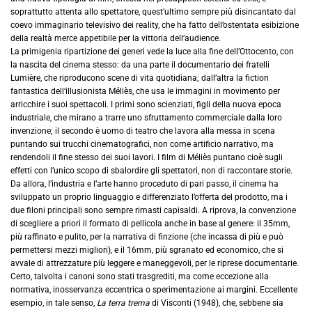
soprattutto attenta allo spettatore, quest’ultimo sempre più disincantato dal
coevo immaginario televisivo dei reality, che ha fatto dell’ostentata esibizione
della realtà merce appetibile per la vittoria dell’audience.
La primigenia ripartizione dei generi vede la luce alla fine dell’Ottocento, con
la nascita del cinema stesso: da una parte il documentario dei fratelli
Lumière, che riproducono scene di vita quotidiana; dall’altra la fiction
fantastica dell’illusionista Méliès, che usa le immagini in movimento per
arricchire i suoi spettacoli. I primi sono scienziati, figli della nuova epoca
industriale, che mirano a trarre uno sfruttamento commerciale dalla loro
invenzione; il secondo è uomo di teatro che lavora alla messa in scena
puntando sui trucchi cinematografici, non come artificio narrativo, ma
rendendoli il fine stesso dei suoi lavori. I film di Méliès puntano cioè sugli
effetti con l’unico scopo di sbalordire gli spettatori, non di raccontare storie.
Da allora, l’industria e l’arte hanno proceduto di pari passo, il cinema ha
sviluppato un proprio linguaggio e differenziato l’offerta del prodotto, ma i
due filoni principali sono sempre rimasti capisaldi. A riprova, la convenzione
di scegliere a priori il formato di pellicola anche in base al genere: il 35mm,
più raffinato e pulito, per la narrativa di finzione (che incassa di più e può
permettersi mezzi migliori), e il 16mm, più sgranato ed economico, che si
avvale di attrezzature più leggere e maneggevoli, per le riprese documentarie.
Certo, talvolta i canoni sono stati trasgrediti, ma come eccezione alla
normativa, inosservanza eccentrica o sperimentazione ai margini. Eccellente
esempio, in tale senso,
La terra trema
di Visconti (1948), che, sebbene sia