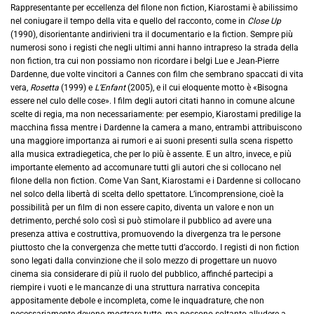
Rappresentante per eccellenza del filone non fiction, Kiarostami è abilissimo
nel coniugare il tempo della vita e quello del racconto, come in
Close Up
(1990), disorientante andirivieni tra il documentario e la fiction. Sempre più
numerosi sono i registi che negli ultimi anni hanno intrapreso la strada della
non fiction, tra cui non possiamo non ricordare i belgi Lue e Jean-Pierre
Dardenne, due volte vincitori a Cannes con film che sembrano spaccati di vita
vera,
Rosetta
(1999) e
L’Enfant
(2005), e il cui eloquente motto è «Bisogna
essere nel culo delle cose». I film degli autori citati hanno in comune alcune
scelte di regia, ma non necessariamente: per esempio, Kiarostami predilige la
macchina fissa mentre i Dardenne la camera a mano, entrambi attribuiscono
una maggiore importanza ai rumori e ai suoni presenti sulla scena rispetto
alla musica extradiegetica, che per lo più è assente. E un altro, invece, e più
importante elemento ad accomunare tutti gli autori che si collocano nel
filone della non fiction. Come Van Sant, Kiarostami e i Dardenne si collocano
nel solco della libertà di scelta dello spettatore. L’incomprensione, cioè la
possibilità per un film di non essere capito, diventa un valore e non un
detrimento, perché solo così si può stimolare il pubblico ad avere una
presenza attiva e costruttiva, promuovendo la divergenza tra le persone
piuttosto che la convergenza che mette tutti d’accordo. I registi di non fiction
sono legati dalla convinzione che il solo mezzo di progettare un nuovo
cinema sia considerare di più il ruolo del pubblico, affinché partecipi a
riempire i vuoti e le mancanze di una struttura narrativa concepita
appositamente debole e incompleta, come le inquadrature, che non
necessariamente devono mostrare tutto, ma possono soltanto alludere a