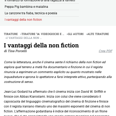
Il romanzo di formazione di una ragazza a fumetti
Peppa Pig bambina e maialina
La canzone tra fiaba, tecnica e poesia
I vantaggi della non fiction
TIRATURE
TIRATURE ’14. VIDEOGIOCHI E …
GLI AUTORI
ALTE TIRATURE
I VANTAGGI DELLA NON …
I vantaggi della non fiction
di Tina Porcelli
Crea PDF
Come la letteratura, anche il cinema sente il richiamo della non fiction ed
esplora quel terreno a metà fra documentario e finzione in cui il regista
rinuncia a esprimere un commento esplicito su quanto mostrato nelle
inquadrature e sprona lo spettatore a farsi interprete attivo, partecipando alla
costruzione di senso.
Jean-Luc Godard ha affermato che il cinema inizia con David W. Griffith e
finisce con Abbas Kiarostami. Inizia con colui che viene considerato il
caposcuola del linguaggio cinematografico del cinema di finzione e finisce
con il regista iraniano ritenuto uno dei massimi esponenti del cinema di non
fiction. L’affermazione godardiana è indice del riconoscimento di un filone