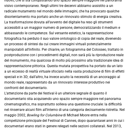
nuovo, che si sta conquistando uno spazio sempre maggiore nel panorama
visivo contemporaneo. Negli ultimi tre decenni abbiamo assistito a un
radicale mutamento nel mondo delle immagini, che ha provocato qualche
disorientamento ma portato anche un rinnovato stimolo di energia creativa.
La trasformazione dovuta all’avvento del digitale ha reso gli strumenti
accessibili a un maggior numero di persone, democratizzando il medium e
abbassando le competenze. Sul versante estetico, la rappresentazione
fotografica ha perduto il suo valore ontologico di copia del reale, divenendo
un processo di sintesi da cui creare immagini virtuali potenzialmente
manipolabili all’infinito. Per chiarire, un fotogramma del Colosseo, trattato in
postproduzione con i procedimenti digitali, non sarà più la riproduzione reale
del monumento, ma qualcosa di molto più prossimo alla tradizionale idea di
rappresentazione pittorica. Questa mutata prospettiva ha portato da un lato
a un eccesso di realtà virtuale sfociato nella vasta produzione di film di effetti
speciali e in 3D; dall’altro, ha invece acuito la necessità di un ancoraggio al
mondo reale, rappresentato da un rinnovato interesse produttivo nei
confronti del documentario.
L’attenzione da parte dei festival è un ulteriore segnale di quanto il
documentario stia acquisendo uno spazio sempre maggiore nel panorama
cinematografico, ma soprattutto solleva una questione cruciale: la difficoltà
nel rinserrare alcuni film all’interno di una categoria decisamente ristretta. Nel
maggio 2002,
Bowling for Columbine
di Michael Moore entra nella
competizione principale del Festival di Cannes, dopo quarantasei anni in cui i
documentari erano stati in genere relegati nelle sezioni collaterali. Nel 2013,