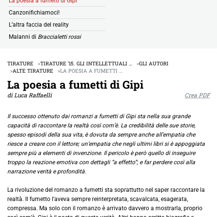
La poesia a fumetti di Gipi
Canzonifichiamoci!
L’altra faccia del reality
Malanni di
Braccialetti rossi
TIRATURE
TIRATURE ’15. GLI INTELLETTUALI …
GLI AUTORI
ALTE TIRATURE
LA POESIA A FUMETTI …
La poesia a fumetti di Gipi
di Luca Raffaelli
Crea PDF
Il successo ottenuto dai romanzi a fumetti di Gipi sta nella sua grande
capacità di raccontare la realtà così com’è. La credibilità delle sue storie,
spesso episodi della sua vita, è dovuta da sempre anche all’empatia che
riesce a creare con il lettore; un’empatia che negli ultimi libri si è appoggiata
sempre più a elementi di invenzione. Il pericolo è però quello di inseguire
troppo la reazione emotiva con dettagli “a effetto”; e far perdere così alla
narrazione verità e profondità.
La rivoluzione del romanzo a fumetti sta soprattutto nel saper raccontare la
realtà. Il fumetto l’aveva sempre reinterpretata, scavalcata, esagerata,
compressa. Ma solo con il romanzo è arrivato davvero a mostrarla, proprio