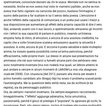
sperimentate, conosciute davvero da chi le usava. Montale non ne sentiva la
necessità. Anche se non aveva mai visto le «tamerici pallide», anche se non
aveva mai fatto cigolare «la carrucola del pozzo», bastava l’immagine, il
suono delle parole a far scattare in lui il senso della poesia. L’emozione è
anche l’effetto della capacità di comunicare, e un poeta può usare i mezzi a
sua disposizione per aumentare gli effetti della propria capacità di dire il vero.
Gipi, andando avanti con il suo lavoro, e sperimentando attraverso gli incontri
con i lettori la sua capacità di parlare in pubblico, creando un’intensa
empatia fatta di ritmo, di emozioni, e ancora di una assoluta credibilità, ha
capito che a volte l’invenzione scatena entusiasmo quanto la sincerità è
assoluta. A volte, ancora di più. E siccome è poeta sensibile e dalle molteplici
anime, ha vissuto questa possibilità come un’arma pericolosa, perché
efficacissima, nelle proprie mani. Lui stesso in alcune sue presentazioni ha
ammesso che nei suoi romanzi a fumetti alcune parti che sembrano vere
sono totalmente inventate (ma non rivelerà mai quali: un lettore attento le
può andare a cercare in alcuni momenti di
LMVDM La mia vita disegnata
male
del 2008). Con
Unastoria
(del 2013, passato alla storia per essere il
primo fumetto candidato allo Strega) Gipi ha sviato il problema scavalcando
l’autobiografia. Ma la questione della verità resta, sia da scrittore (e da
regista), sia da personaggio pubblico.
Ora, da sempre i narratori inventano. Da sempre esagerano raccontando.
Innegabilmente, 1’“effetto” aggiunge adrenalina, forza umoristica,
passionalità; perché il gioco di prestigio è “popolare”, fa sgranare gli occhi, fa
innamorare. Però, allo stesso tempo, rischia di togliere alle pagine profondità,