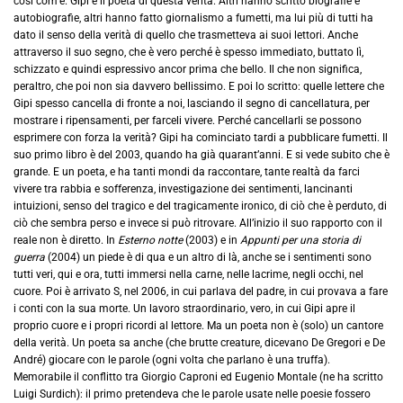
così com’è. Gipi è il poeta di questa verità. Altri hanno scritto biografie e
autobiografie, altri hanno fatto giornalismo a fumetti, ma lui più di tutti ha
dato il senso della verità di quello che trasmetteva ai suoi lettori. Anche
attraverso il suo segno, che è vero perché è spesso immediato, buttato lì,
schizzato e quindi espressivo ancor prima che bello. Il che non significa,
peraltro, che poi non sia davvero bellissimo. E poi lo scritto: quelle lettere che
Gipi spesso cancella di fronte a noi, lasciando il segno di cancellatura, per
mostrare i ripensamenti, per farceli vivere. Perché cancellarli se possono
esprimere con forza la verità? Gipi ha cominciato tardi a pubblicare fumetti. Il
suo primo libro è del 2003, quando ha già quarant’anni. E si vede subito che è
grande. E un poeta, e ha tanti mondi da raccontare, tante realtà da farci
vivere tra rabbia e sofferenza, investigazione dei sentimenti, lancinanti
intuizioni, senso del tragico e del tragicamente ironico, di ciò che è perduto, di
ciò che sembra perso e invece si può ritrovare. All’inizio il suo rapporto con il
reale non è diretto. In
Esterno notte
(2003) e in
Appunti per una storia di
guerra
(2004) un piede è di qua e un altro di là, anche se i sentimenti sono
tutti veri, qui e ora, tutti immersi nella carne, nelle lacrime, negli occhi, nel
cuore. Poi è arrivato S, nel 2006, in cui parlava del padre, in cui provava a fare
i conti con la sua morte. Un lavoro straordinario, vero, in cui Gipi apre il
proprio cuore e i propri ricordi al lettore. Ma un poeta non è (solo) un cantore
della verità. Un poeta sa anche (che brutte creature, dicevano De Gregori e De
André) giocare con le parole (ogni volta che parlano è una truffa).
Memorabile il conflitto tra Giorgio Caproni ed Eugenio Montale (ne ha scritto
Luigi Surdich): il primo pretendeva che le parole usate nelle poesie fossero