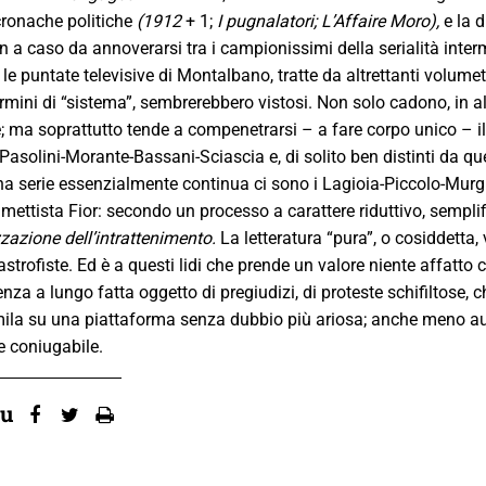
ronache politiche
(1912
+ 1;
I pugnalatori; L’Affaire Moro),
e la 
n a caso da annoverarsi tra i campionissimi della serialità interm
 le puntate televisive di Montalbano, tratte da altrettanti volumett
 termini di “sistema”, sembrerebbero vistosi. Non solo cadono, in a
 ma soprattutto tende a compenetrarsi – a fare corpo unico – il 
 Pasolini-Morante-Bassani-Sciascia e, di solito ben distinti da 
na serie essenzialmente continua ci sono i Lagioia-Piccolo-Murgi
umettista Fior: secondo un processo a carattere riduttivo, sempli
zzazione dell’intrattenimento.
La letteratura “pura”, o cosiddetta,
strofiste. Ed è a questi lidi che prende un valore niente affatto
za a lungo fatta oggetto di pregiudizi, di proteste schifiltose, ch
ila su una piattaforma senza dubbio più ariosa; anche meno au
 coniugabile.
su