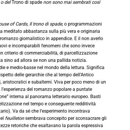
t
o del
Trono di spade
non sono mai sembrati così
ouse of Cards, Il trono di spade,
o programmazioni
sia meditato abbastanza sulla più vera e originaria
 romanzo giornalistico in appendice. E il non averlo
nuovi e incomparabili fenomeni che sono invece
 criterio di commerciabilità, di parcellizzazione
eva sino ad allora se non una pallida notizia.
edie e medio-basse nel mondo della lettura. Significa
spetto delle gerarchie che al tempo dell’Antico
, aristocratici e subalterni. Viva per poco meno di un
a, l’esperienza del romanzo popolare a puntate
ione” interna al panorama letterario europeo. Basti
fidelizzazione nel tempo e conseguente redditività
ario). Va da sé che l’esperimento incontrava
del
feuilleton
sembrava concepito per sconsacrare gli
utezze retoriche che esaltavano la parola espressiva