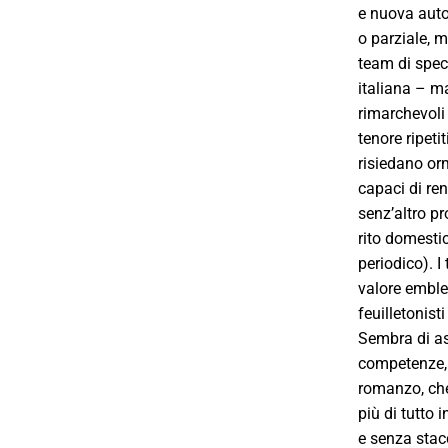
e nuova autor
o parziale, m
team di spec
italiana – ma
rimarchevoli 
tenore ripet
risiedano orm
capaci di ren
senz’altro pr
rito domesti
periodico). 
valore emble
feuilletonist
Sembra di as
competenze, c
romanzo, che
più di tutto 
e senza stacc