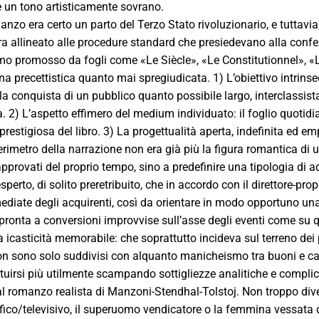
 un tono artisticamente sovrano.
anzo era certo un parto del Terzo Stato rivoluzionario, e tuttavi
a allineato alle procedure standard che presiedevano alla confezi
mo promosso da fogli come «Le Siècle», «Le Constitutionnel», «Le
na precettistica quanto mai spregiudicata. 1) L’obiettivo intrinse
la conquista di un pubblico quanto possibile largo, interclassista
à. 2) L’aspetto effimero del medium individuato: il foglio quotidi
restigiosa del libro. 3) La progettualità aperta, indefinita ed e
perimetro della narrazione non era già più la figura romantica di 
pprovati del proprio tempo, sino a predefinire una tipologia di a
perto, di solito preretribuito, che in accordo con il direttore-prop
ediate degli acquirenti, così da orientare in modo opportuno un
pronta a conversioni improvvise sull’asse degli eventi come su quel
a icasticità memorabile: che soprattutto incideva sul terreno dei 
n sono solo suddivisi con alquanto manicheismo tra buoni e catti
tuirsi più utilmente scampando sottigliezze analitiche e complic
al romanzo realista di Manzoni-Stendhal-Tolstoj. Non troppo di
ico/televisivo, il superuomo vendicatore o la femmina vessata