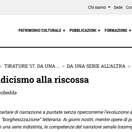
Chi siamo
Sede
Con
PATRIMONIO CULTURALE
PUBBLICAZIONI
FORMAZIONE
▼
▼
▼
TIRATURE ’17. DA UNA …
DA UNA SERIE ALL’ALTRA
icismo alla riscossa
schedda
parlare di narrazione a puntate senza ripercorrerne l’evoluzione 
“borghesizzazione” letteraria. Ai giorni nostri, mentre opere di 
 una serie indistinta, le competenze del narratore seriale trasm