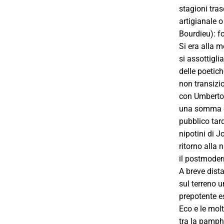
stagioni tras
artigianale o
Bourdieu): fo
Si era alla 
si assottigli
delle poetich
non transizi
con Umberto 
una somma di
pubblico tard
nipotini di J
ritorno alla 
il postmodern
A breve dist
sul terreno u
prepotente es
Eco e le mol
tra la pamph