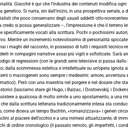
ialità. Giacché è qui che l’industria dei contenuti modifica ogni 
a genetico. Si narra, sin dall’inizio, in una prospettiva seriale, a
ialisti che poco conservano degli usuali addetti otto-novecentes
 credo si possa generalizzare –, l’impressione è che il terreno le
e specificamente vocati alla scrittura. Pochi o pochissimi autori
itivo. Mentre un incremento notevolissimo di personalità spiccat
ai i maghi del racconto, in possesso di tutti i requisiti tecnico-r
derli in compagini narrative assai più vigili e sofisticate. Sarà
odigo di regressioni (con le grandi serie televisive si passa dallo
co; dalla scommessa estetica e intellettuale su un’opera ignota a
I temi o macrogeneri sono sempre i medesimi: amore, avventura 
matico). Però con una maestria nel porgere e nel dosare che stac
i storici (lasciamo stare gli Hugo, i Balzac, i Dostoevskij, i Dicke
sistere a qualcosa di molto simile a uno spostamento, a una m
he dalla scrittura letteraria tradizionalmente intesa sta conduc
, come diceva un tempo Bachtin, «romanzizzava» i generi circo
inclini al piacere dell’occhio e a una mimesi attualizzante, di i
hi di ordine cronologico (il passato remoto, gli imperfetti, i co