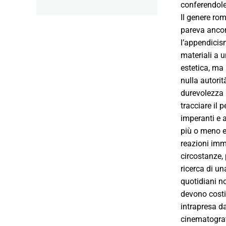
conferendole
Il genere rom
pareva ancor
l’appendicis
materiali a u
estetica, ma 
nulla autorit
durevolezza p
tracciare il 
imperanti e a
più o meno es
reazioni imm
circostanze, 
ricerca di un
quotidiani no
devono costi
intrapresa d
cinematograf