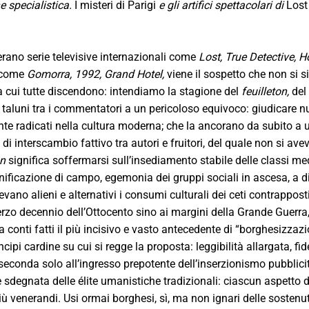
e specialistica.
I misteri di Parigi
e gli artifici spettacolari di
Los
erano serie televisive internazionali come
Lost, True Detective, H
 come
Gomorra, 1992, Grand Hotel,
viene il sospetto che non si 
a cui tutte discendono: intendiamo la stagione del
feuilleton,
del
 taluni tra i commentatori a un pericoloso equivoco: giudicare 
e radicati nella cultura moderna; che la ancorano da subito a un
 di interscambio fattivo tra autori e fruitori, del quale non si av
on
significa soffermarsi sull’insediamento stabile delle classi m
nificazione di campo, egemonia dei gruppi sociali in ascesa, a di
ano alieni e alternativi i consumi culturali dei ceti contrapposti
terzo decennio dell’Ottocento sino ai margini della Grande Guerr
 conti fatti il più incisivo e vasto antecedente di “borghesizzaz
incipi cardine su cui si regge la proposta: leggibilità allargata, 
econda solo all’ingresso prepotente dell’inserzionismo pubblicit
e sdegnata delle élite umanistiche tradizionali: ciascun aspetto 
più venerandi. Usi ormai borghesi, sì, ma non ignari delle sosten