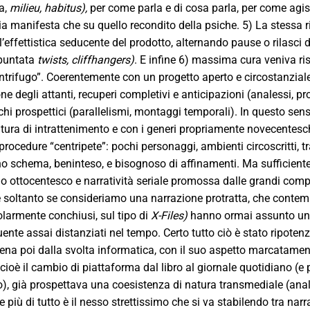
a,
milieu, habitus),
per come parla e di cosa parla, per come agisc
 manifesta che su quello recondito della psiche. 5) La stessa ri
’effettistica seducente del prodotto, alternando pause o rilasci 
 puntata
twists, cliffhangers)
. E infine 6) massima cura veniva ris
ntrifugo”. Coerentemente con un progetto aperto e circostanziale
ne degli attanti, recuperi completivi e anticipazioni (analessi, 
ochi prospettici (parallelismi, montaggi temporali). In questo sen
atura di intrattenimento e con i generi propriamente novecenteschi, 
procedure “centripete”: pochi personaggi, ambienti circoscritti, 
o schema, beninteso, e bisognoso di affinamenti. Ma sufficiente a
 ottocentesco e narratività seriale promossa dalle grandi compagn
ue soltanto se consideriamo una narrazione protratta, che contemp
olarmente conchiusi, sul tipo di
X-Files)
hanno ormai assunto un 
luente assai distanziati nel tempo. Certo tutto ciò è stato ripoten
ena poi dalla svolta informatica, con il suo aspetto marcatamen
cioè il cambio di piattaforma dal libro al giornale quotidiano (e po
), già prospettava una coesistenza di natura transmediale (an
e più di tutto è il nesso strettissimo che si va stabilendo tra na