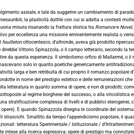
olgimento assiale, e tale da suggerire un cambiamento di para
nesauribili, la plasticità duttile con cui si adatta a contesti molte
 buona misura risanando la frattura storica tra
Romance
e
Novel,
tivo per eccellenza una missione eminentemente realista o veris
l
feuilleton
ottocentesco, d’altronde, aveva già prodotto ripercussi
direbbe Vittorio Spinazzola, o il campo letterario, secondo la ter
rtire da questa esperienza. Il simbolismo orfico di Mallarmé, o i
nascevano solo in quanto poetiche genericamente antitradizional
rratività larga e ben retribuita di cui proprio il romanzo popolar
ondotte in nome del prestigio estetico e delle remunerazioni che
lla letteratura in quanto somma di opere, e non di prodotti; come
ottoposte al regime borghese del successo, o alla vincolistica
na stratificazione complessa di livelli e di pubblici eterogenei, 
di opere). E quando Spinazzola disegna le coordinate del sistem
li strascichi. Smaltito da tempo l’appendicismo popolare, il qu
zionali: letteratura Sperimentale / Istituzionale / d’Intrattenim
intese alla ricerca espressiva; opere di prestigio ma connotate d