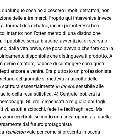
a, qualunque cosa ne dicessero i molti detrattori, non
one delle altre merci. Proprio qui interveniva invece
 Journal des débats», inclini per interessi ben
co, intanto: non l’ottenimento di una distinzione
; il pubblico senza blasone, avventizio, di scarsa o
ano, dalla vita breve, che poco aveva a che fare con la
mpiricamente disponibile che distingueva il prodotto. A
un genio creatore, capace di configgere con i gusti
depti ancora a venire. Era piuttosto un professionista
rietario del giornale si metteva in ascolto delle
a scrittura essenzialmente
in itinere,
sensibile alle
lo della resa stilistica. 4) Centrale, poi, era la
personaggi. Gli eroi dispensati a migliaia dai fogli
vi, astuti e sciocchi, fedeli e fedifraghi ecc. Ma
azioni cerebrali, secondo una linea opposta a quella
versamente dal futuro protagonista
 da
feuilleton
vale per come si presenta in scena