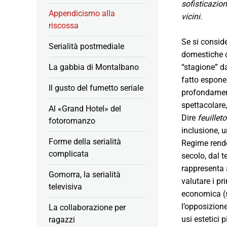
sofisticazion
Appendicismo alla
vicini.
riscossa
Se si consid
Serialità postmediale
domestiche
La gabbia di Montalbano
“stagione” d
fatto espone
Il gusto del fumetto seriale
profondament
spettacolare,
Al «Grand Hotel» del
Dire
feuillet
fotoromanzo
inclusione, u
Forme della serialità
Regime rendev
complicata
secolo, dal 
rappresenta a
Gomorra, la serialità
valutare i pr
televisiva
economica (s
l’opposizion
La collaborazione per
usi estetici 
ragazzi