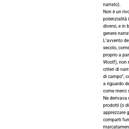
narrato).
Non è un riv
potenzialità i
diversi, e in
genere narra
L’avvento de
secolo, come 
proprio a pa
Woolf), non 
criteri di na
di campo”, c
a riguardo de
come merci s
Ne derivava u
prodotti (o 
apprezzare g
comparti fun
marcatamente 