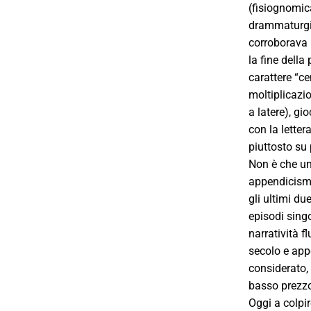
(fisiognomic
drammaturgia
corroborava l
la fine della
carattere “ce
moltiplicazio
a latere), gi
con la letter
piuttosto su 
Non è che un
appendicismo
gli ultimi d
episodi sing
narratività f
secolo e app
considerato, 
basso prezzo
Oggi a colpir