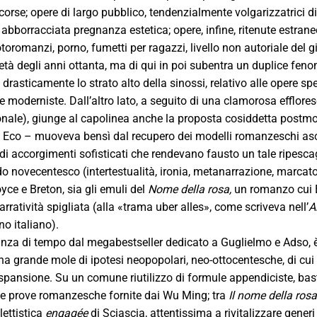
corse; opere di largo pubblico, tendenzialmente volgarizzatrici d
 abborracciata pregnanza estetica; opere, infine, ritenute estranee
toromanzi, porno, fumetti per ragazzi, livello non autoriale del g
metà degli anni ottanta, ma di qui in poi subentra un duplice f
a drasticamente lo strato alto della sinossi, relativo alle opere 
e moderniste. Dall’altro lato, a seguito di una clamorosa efflore
onale), giunge al capolinea anche la proposta cosiddetta post
Eco – muoveva bensì dal recupero dei modelli romanzeschi ascrivi
 accorgimenti sofisticati che rendevano fausto un tale ripescagg
o novecentesco (intertestualità, ironia, metanarrazione, marcato i
oyce e Breton, sia gli emuli del
Nome della rosa,
un romanzo cui 
narratività spigliata (alla «trama uber alles», come scriveva nell’
A
o italiano).
anza di tempo dal megabestseller dedicato a Guglielmo e Adso, è 
na grande mole di ipotesi neopopolari, neo-ottocentesche, di cui p
pansione. Su un comune riutilizzo di formule appendiciste, basti
te prove romanzesche fornite dai Wu Ming; tra
Il nome della ros
lettistica
engagée
di Sciascia, attentissima a rivitalizzare generi