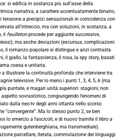
e: si edifica in sostanza più sull’asse della
tmica narrativa, a carattere accentuatamente binario,
di tensione a precipizi sensazionali in coincidenza con
ervata all’intreccio, ma con soluzioni, in sostanza, a
, il
feuilleton
procede per aggiunte successive,
prolessi); ma anche deviazioni (excursus, complicazioni
so, il romanzo popolare si distingue e anzi contrasta
il giallo, la fantascienza, il rosa, la spy story, basati
trama coesa e unitaria.
 illustrare la continuità profonda che interviene tra
ie televisive. Per lo meno i punti 1, 3, 4, 5, 6 (ma
la puntate, e magari unità superiori: stagioni; non
aspetto sovrastorico, congiungendo fenomeni di
ziato dalla neo-tv degli anni ottanta nello scorso
te “convergente”. Ma lo stesso punto 2, se ben
i lo smercio a fascicoli, e di nuovo tramite il libro a
alogamente gutenberghiana, ma transmediale).
rrazione parcellare, iterata, commutazione dei linguaggi