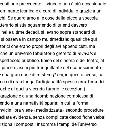
equilibrio precedente: il vincolo non è più occasionale
 dominante iconica e a cura di individui o grazie a un
chi. Se guardiamo alle cose dalla piccola specola
tterario si stia sguarnendo di talenti davvero
, nelle ultime decadi, si levano sopra standard di
e si osserva in campo multimediale: quasi che qui
etorici che erano propri degli avi appendicisti, ma
 anche un universo fabulatorio gremito di
revivals
e
 spettacolo pubblico, tipico del cinema o del teatro, al
l piacere assai più tranquillante del riconoscimento
e una gran dose di mistero
(Lost,
in questo senso, ha
ca di gran lunga l’artigianalità spesso arruffona dei
ns, che di quella vicenda furono le eccezioni).
igrazione e a una ricombinazione complessa di
endo a una narratività spuria: in cui la forma
nvicini, ora viene «mediatizzata» secondo procedure
mmediata evidenza, senza complicate decodifiche verbali
ndizionali composti: insomma i tempi dell’universo