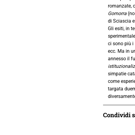
romanzate, c
Gomorra
(no
di Sciascia e
Gli esiti, in
sperimentale;
ci sono più i
ecc. Ma in u
annesso il f
istituzionali
simpatie cata
come esperien
targata duem
diversamente
Condividi 