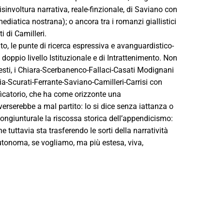
disinvoltura narrativa, reale-finzionale, di Saviano con
ediatica nostrana); o ancora tra i romanzi giallistici
i di Camilleri.
lto, le punte di ricerca espressiva e avanguardistico-
doppio livello Istituzionale e di Intrattenimento. Non
questi, i Chiara-Scerbanenco-Fallaci-Casati Modignani
a-Scurati-Ferrante-Saviano-Camilleri-Carrisi con
ficatorio, che ha come orizzonte una
 verserebbe a mal partito: lo si dice senza iattanza o
 congiunturale la riscossa storica dell’appendicismo:
e tuttavia sta trasferendo le sorti della narratività
tonoma, se vogliamo, ma più estesa, viva,