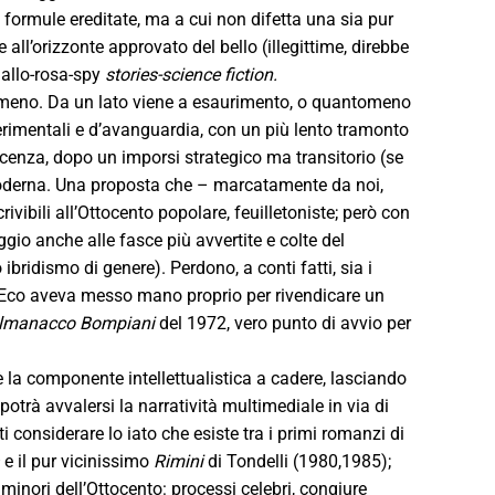
i formule ereditate, ma a cui non difetta una sia pur
 all’orizzonte approvato del bello (illegittime, direbbe
iallo-rosa-spy
stories-science fiction.
enomeno. Da un lato viene a esaurimento, o quantomeno
sperimentali e d’avanguardia, con un più lento tramonto
scenza, dopo un imporsi strategico ma transitorio (se
moderna. Una proposta che – marcatamente da noi,
bili all’Ottocento popolare, feuilletoniste; però con
io anche alle fasce più avvertite e colte del
bridismo di genere). Perdono, a conti fatti, sia i
Eco aveva messo mano proprio per rivendicare un
lmanacco Bompiani
del 1972, vero punto di avvio per
la componente intellettualistica a cadere, lasciando
otrà avvalersi la narratività multimediale in via di
 considerare lo iato che esiste tra i primi romanzi di
a
e il pur vicinissimo
Rimini
di Tondelli (1980,1985);
 minori dell’Ottocento: processi celebri, congiure