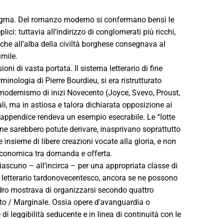
digma. Del romanzo moderno si confermano bensì le
plici: tuttavia all’indirizzo di conglomerati più ricchi,
che all’alba della civiltà borghese consegnava al
imile.
oni di vasta portata. Il sistema letterario di fine
minologia di Pierre Bourdieu, si era ristrutturato
l modernismo di inizi Novecento (Joyce, Svevo, Proust,
i, ma in astiosa e talora dichiarata opposizione ai
e d’appendice rendeva un esempio esecrabile. Le “lotte
 ne sarebbero potute derivare, inasprivano soprattutto
 insieme di libere creazioni vocate alla gloria, e non
 economica tra domanda e offerta.
ciascuno – all’incirca – per una appropriata classe di
a letterario tardonovecentesco, ancora se ne possono
adro mostrava di organizzarsi secondo quattro
ento / Marginale. Ossia opere d’avanguardia o
i leggibilità seducente e in linea di continuità con le