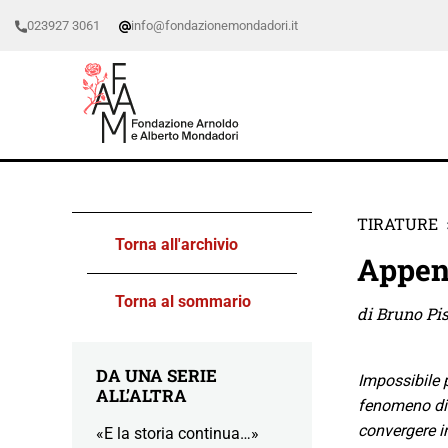
023927 3061
info@fondazionemondadori.it
TIRATURE
Torna all'archivio
Append
Torna al sommario
di Bruno Pi
DA UNA SERIE
Impossibile 
ALL’ALTRA
fenomeno di 
convergere in
«E la storia continua…»