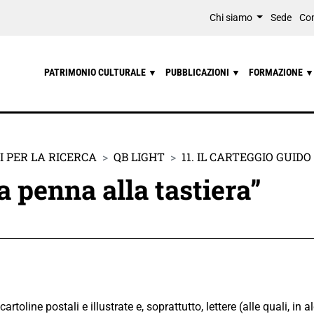
Chi siamo
Sede
Con
PATRIMONIO CULTURALE
PUBBLICAZIONI
FORMAZIONE
▼
▼
▼
 PER LA RICERCA
QB LIGHT
11. IL CARTEGGIO GUIDO
a penna alla tastiera”
rtoline postali e illustrate e, soprattutto, lettere (alle quali, in a