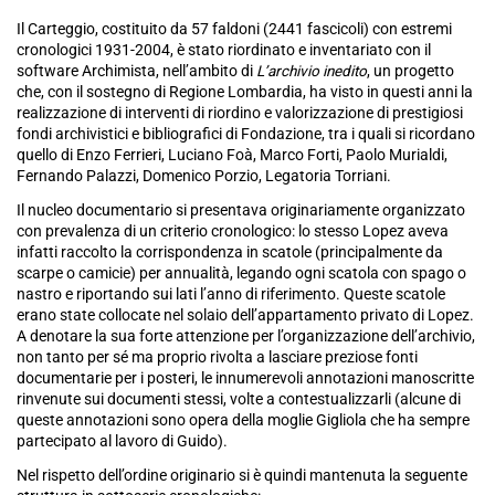
Il Carteggio, costituito da 57 faldoni (2441 fascicoli) con estremi
cronologici 1931-2004, è stato riordinato e inventariato con il
software Archimista, nell’ambito di
L’archivio inedito
, un progetto
che, con il sostegno di Regione Lombardia, ha visto in questi anni la
realizzazione di interventi di riordino e valorizzazione di prestigiosi
fondi archivistici e bibliografici di Fondazione, tra i quali si ricordano
quello di Enzo Ferrieri, Luciano Foà, Marco Forti, Paolo Murialdi,
Fernando Palazzi, Domenico Porzio, Legatoria Torriani.
Il nucleo documentario si presentava originariamente organizzato
con prevalenza di un criterio cronologico: lo stesso Lopez aveva
infatti raccolto la corrispondenza in scatole (principalmente da
scarpe o camicie) per annualità, legando ogni scatola con spago o
nastro e riportando sui lati l’anno di riferimento. Queste scatole
erano state collocate nel solaio dell’appartamento privato di Lopez.
A denotare la sua forte attenzione per l’organizzazione dell’archivio,
non tanto per sé ma proprio rivolta a lasciare preziose fonti
documentarie per i posteri, le innumerevoli annotazioni manoscritte
rinvenute sui documenti stessi, volte a contestualizzarli (alcune di
queste annotazioni sono opera della moglie Gigliola che ha sempre
partecipato al lavoro di Guido).
Nel rispetto dell’ordine originario si è quindi mantenuta la seguente