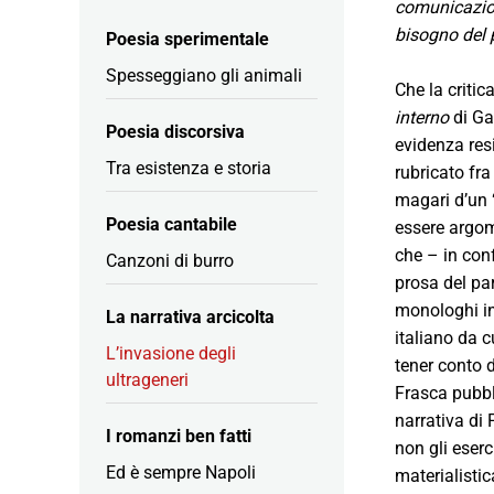
comunicazion
bisogno del p
Poesia sperimentale
Spesseggiano gli animali
Che la critic
interno
di Ga
Poesia discorsiva
evidenza resi
Tra esistenza e storia
rubricato fra
magari d’un “
Poesia cantabile
essere argome
che – in con
Canzoni di burro
prosa del par
monologhi int
La narrativa arcicolta
italiano da c
L’invasione degli
tener conto d
ultrageneri
Frasca pubbl
narrativa di 
I romanzi ben fatti
non gli eserc
Ed è sempre Napoli
materialisti