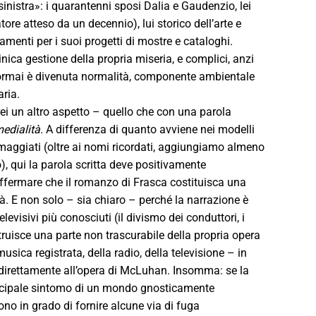
nistra»: i quarantenni sposi Dalia e Gaudenzio, lei
ore atteso da un decennio), lui storico dell’arte e
menti per i suoi progetti di mostre e cataloghi.
cinica gestione della propria miseria, e complici, anzi
he ormai è divenuta normalità, componente ambientale
aria.
rei un altro aspetto – quello che con una parola
medialità.
A differenza di quanto avviene nei modelli
aggiati (oltre ai nomi ricordati, aggiungiamo almeno
o), qui la parola scritta deve positivamente
affermare che il romanzo di Frasca costituisca una
tà. E non solo – sia chiaro – perché la narrazione è
levisivi più conosciuti (il divismo dei conduttori, i
struisce una parte non trascurabile della propria opera
usica registrata, della radio, della televisione – in
 direttamente all’opera di McLuhan. Insomma: se la
principale sintomo di un mondo gnosticamente
no in grado di fornire alcune via di fuga