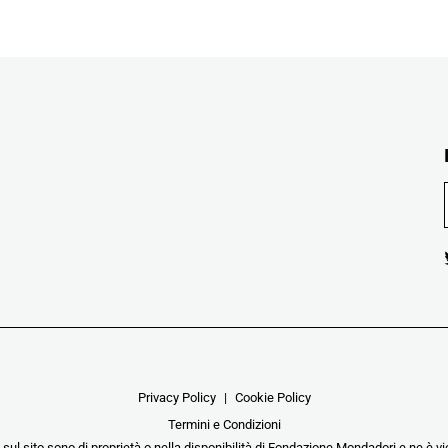
Privacy Policy
Cookie Policy
Termini e Condizioni
i sul sito sono di proprietà o nella disponibilità di Fondazione Mondadori e ne è vie