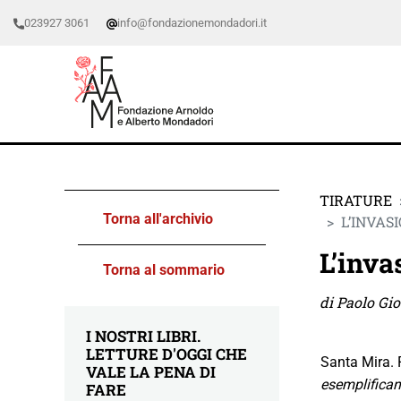
023927 3061
info@fondazionemondadori.it
TIRATURE
Torna all'archivio
L’INVAS
L’inva
Torna al sommario
di Paolo Gi
I NOSTRI LIBRI.
LETTURE D'OGGI CHE
Santa Mira. F
VALE LA PENA DI
esemplificano
FARE