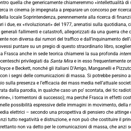
ntro quella che genericamente chiameremmo «intellettualità di si
cerca in cinema (e impegnata a preparare un concorso per ricercat
ella locale Soprintendenza, perennemente alla ricerca di finanzia
uri i due, ex «rivoluzionari» del 1977, arenatisi sulla quotidiana, 
ù generali fallimenti e catastrofi, allegorizzati da una guerra c
nte non diversa dai rumori del traffico e dall’inquinamento dell’
vessi puntare su un pregio di questo straordinario libro, sceglie
da Frasca anche in sede teorica chiamerei la sua profonda
inter
ecenteschi privilegiati da
Santa Mira
e in esso frequentemente om
 Joyce e Beckett, nonché gli italiani D’Arrigo, Manganelli e Pizzut
 con i segni delle comunicazioni di massa. Si potrebbe persino 
io sulla presenza e l’efficacia dei mass media nell’attuale socie
rata dalla parodia, in qualche caso un po’ scontata, dei tic radiote
terine», i tormentoni di successo); ma perché Frasca in effetti co
 nelle possibilità espressive delle immagini in movimento, della m
edia elettrici – secondo una prospettiva di pensiero che attinge
anzi tutto negatività e distruzione, e non può che costituire il 
trettanto non va detto per le comunicazioni di massa, che anzi so