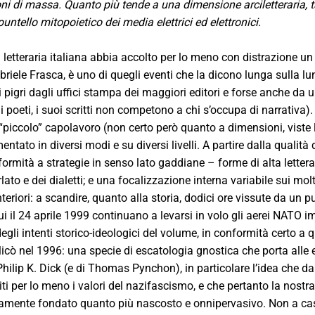
i di massa. Quanto più tende a una dimensione arciletteraria,
untello mitopoietico dei media elettrici ed elettronici.
a letteraria italiana abbia accolto per lo meno con distrazione u
briele Frasca, è uno di quegli eventi che la dicono lunga sulla lu
 pigri dagli uffici stampa dei maggiori editori e forse anche da 
 i poeti, i suoi scritti non competono a chi s’occupa di narrativa)
piccolo” capolavoro (non certo però quanto a dimensioni, viste le
ntato in diversi modi e su diversi livelli. A partire dalla qualità d
formità a strategie in senso lato gaddiane – forme di alta letter
lato e dei dialetti; e una focalizzazione interna variabile sui mo
eriori: a scandire, quanto alla storia, dodici ore vissute da un p
ui il 24 aprile 1999 continuano a levarsi in volo gli aerei NATO 
egli intenti storico-ideologici del volume, in conformità certo a
icò nel 1996: una specie di escatologia gnostica che porta alle
Philip K. Dick (e di Thomas Pynchon), in particolare l’idea che d
iti per lo meno i valori del nazifascismo, e che pertanto la nostr
camente fondato quanto più nascosto e onnipervasivo. Non a caso, 