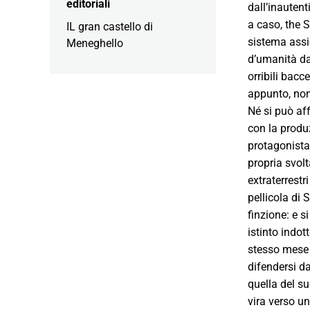
editoriali
dall’inauten
a caso, the S
IL gran castello di
sistema assio
Meneghello
d’umanità da 
orribili bacce
appunto, non 
Né si può aff
con la produz
protagonista
propria svolt
extraterrestr
pellicola di 
finzione: e s
istinto indot
stesso mese 
difendersi d
quella del su
vira verso un