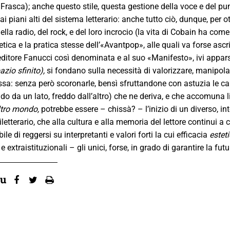
rasca); anche questo stile, questa gestione della voce e del pun
ai piani alti del sistema letterario: anche tutto ciò, dunque, per ot
della radio, del rock, e del loro incrocio (la vita di Cobain ha c
ica e la pratica stesse dell’«Avantpop», alle quali va forse ascr
’editore Fanucci così denominata e al suo «Manifesto», ivi appa
azio sfinito),
si fondano sulla necessità di valorizzare, manipoland
sa: senza però scoronarle, bensì sfruttandone con astuzia le ca
ldo da un lato, freddo dall’altro) che ne deriva, e che accomuna l
ltro mondo,
potrebbe essere – chissà? – l’inizio di un diverso, i
letterario, che alla cultura e alla memoria del lettore continui 
bile di reggersi su interpretanti e valori forti la cui efficacia
estet
e extraistituzionali – gli unici, forse, in grado di garantire la fu
su