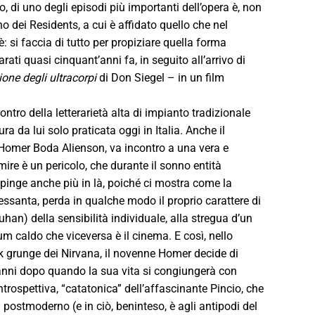
di uno degli episodi più importanti dell’opera è, non
o dei Residents, a cui è affidato quello che nel
: si faccia di tutto per propiziare quella forma
rati quasi cinquant’anni fa, in seguito all’arrivo di
ione degli ultracorpi
di Don Siegel – in un film
ntro della letterarietà alta di impianto tradizionale
 da lui solo praticata oggi in Italia. Anche il
Homer Boda Alienson, va incontro a una vera e
mire è un pericolo, che durante il sonno entità
spinge anche più in là, poiché ci mostra come la
essanta, perda in qualche modo il proprio carattere di
han) della sensibilità individuale, alla stregua d’un
m caldo che viceversa è il cinema. E così, nello
k grunge dei Nirvana, il novenne Homer decide di
o anni dopo quando la sua vita si congiungerà con
introspettiva, “catatonica” dell’affascinante Pincio, che
 postmoderno (e in ciò, beninteso, è agli antipodi del