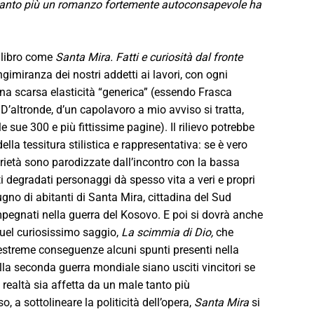
 tanto più un romanzo fortemente autoconsapevole ha
n libro come
Santa Mira. Fatti e curiosità dal fronte
ngimiranza dei nostri addetti ai lavori, con ogni
una scarsa elasticità “generica” (essendo Frasca
. D’altronde, d’un capolavoro a mio avviso si tratta,
 sue 300 e più fittissime pagine). Il rilievo potrebbe
ella tessitura stilistica e rappresentativa: se è vero
arietà sono parodizzate dall’incontro con la bassa
lti degradati personaggi dà spesso vita a veri e propri
ugno di abitanti di Santa Mira, cittadina del Sud
impegnati nella guerra del Kosovo. E poi si dovrà anche
 quel curiosissimo saggio,
La scimmia di Dio,
che
 estreme conseguenze alcuni spunti presenti nella
alla seconda guerra mondiale siano usciti vincitori se
a realtà sia affetta da un male tanto più
a sottolineare la politicità dell’opera,
Santa Mira
si