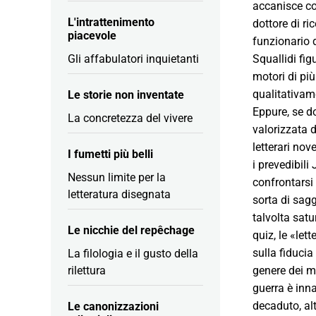
accanisce co
L'intrattenimento
dottore di ri
piacevole
funzionario d
Gli affabulatori inquietanti
Squallidi fig
motori di pi
qualitativame
Le storie non inventate
Eppure, se do
La concretezza del vivere
valorizzata 
letterari nov
I fumetti più belli
i prevedibili
Nessun limite per la
confrontarsi
letteratura disegnata
sorta di sagg
talvolta satu
Le nicchie del repêchage
quiz, le «let
sulla fiducia
La filologia e il gusto della
rilettura
genere dei m
guerra è inn
decaduto, al
Le canonizzazioni