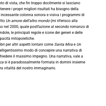
to di vista, che fin troppo docilmente si lasciano
tenere i propri migliori risultati ha bisogno della
ome incessante colonna sonora e visiva i programmi di
itto
Un amore dell’altro mondo
(mi riferisco alla
rso nel 2000, quale postfazione al secondo romanzo di
ole, le principali regole e icone dei generi e delle
pacità mitopoietiche.
ibri per altri aspetti lontani come
Santa Mira
e
Un
ntelligentissimo modo di concepire una narrativa di
a chiedere il massimo impegno. Una narrativa, vale a
ica
si è paradossalmente formata in domini insieme
tura vitalità del nostro immaginario.