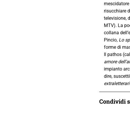
mescidatore F
risucchiare d
televisione, 
MTV). La poet
collana dell
Pincio,
Lo sp
forme di mas
Il pathos (ca
amore dell’a
impianto arci
dire, suscetti
extraletterari
Condividi 