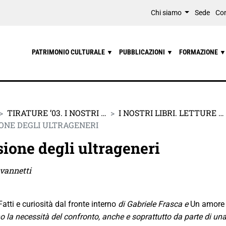
Chi siamo
Sede
Con
PATRIMONIO CULTURALE
PUBBLICAZIONI
FORMAZIONE
▼
▼
▼
TIRATURE ’03. I NOSTRI …
I NOSTRI LIBRI. LETTURE …
IONE DEGLI ULTRAGENERI
sione degli ultrageneri
ovannetti
atti e curiosità dal fronte interno
di Gabriele Frasca e
Un amore 
 la necessità del confronto, anche e soprattutto da parte di una n