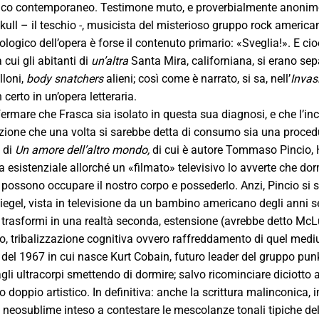
tico contemporaneo. Testimone muto, e proverbialmente anonimo, 
kull – il teschio -, musicista del misterioso gruppo rock american
logico dell’opera è forse il contenuto primario: «Sveglia!». E cioè
cui gli abitanti di
un’altra
Santa Mira, californiana, si erano sepa
lloni,
body snatchers
alieni; così come è narrato, si sa, nell’
Invas
certo in un’opera letteraria.
ermare che Frasca sia isolato in questa sua diagnosi, e che l’inco
ione che una volta si sarebbe detta di consumo sia una procedura
 di
Un amore dell’altro mondo,
di cui è autore Tommaso Pincio, 
a esistenziale allorché un «filmato» televisivo lo avverte che dor
i possono occupare il nostro corpo e possederlo. Anzi, Pincio si 
Siegel, vista in televisione da un bambino americano degli anni s
i trasformi in una realtà seconda, estensione (avrebbe detto McLu
to, tribalizzazione cognitiva ovvero raffreddamento di quel mediu
del 1967 in cui nasce Kurt Cobain, futuro leader del gruppo pun
agli ultracorpi smettendo di dormire; salvo ricominciare diciott
o doppio artistico. In definitiva: anche la scrittura malinconica, 
 neosublime inteso a contestare le mescolanze tonali tipiche del