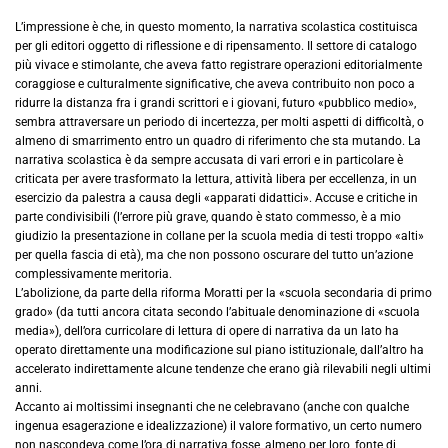
L’impressione è che, in questo momento, la narrativa scolastica costituisca
per gli editori oggetto di riflessione e di ripensamento. Il settore di catalogo
più vivace e stimolante, che aveva fatto registrare operazioni editorialmente
coraggiose e culturalmente significative, che aveva contribuito non poco a
ridurre la distanza fra i grandi scrittori e i giovani, futuro «pubblico medio»,
sembra attraversare un periodo di incertezza, per molti aspetti di difficoltà, o
almeno di smarrimento entro un quadro di riferimento che sta mutando. La
narrativa scolastica è da sempre accusata di vari errori e in particolare è
criticata per avere trasformato la lettura, attività libera per eccellenza, in un
esercizio da palestra a causa degli «apparati didattici». Accuse e critiche in
parte condivisibili (l’errore più grave, quando è stato commesso, è a mio
giudizio la presentazione in collane per la scuola media di testi troppo «alti»
per quella fascia di età), ma che non possono oscurare del tutto un’azione
complessivamente meritoria.
L’abolizione, da parte della riforma Moratti per la «scuola secondaria di primo
grado» (da tutti ancora citata secondo l’abituale denominazione di «scuola
media»), dell’ora curricolare di lettura di opere di narrativa da un lato ha
operato direttamente una modificazione sul piano istituzionale, dall’altro ha
accelerato indirettamente alcune tendenze che erano già rilevabili negli ultimi
anni.
Accanto ai moltissimi insegnanti che ne celebravano (anche con qualche
ingenua esagerazione e idealizzazione) il valore formativo, un certo numero
non nascondeva come l’ora di narrativa fosse, almeno per loro, fonte di