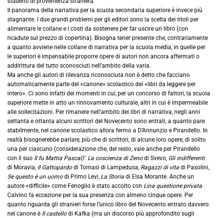
studenti di provenienza straniera.
Il panorama della narrativa per la scuola secondaria superiore è invece più
stagnante. I due grandi problemi per gli editori sono la scelta dei titoli per
alimentare le collane e i costi da sostenere per far uscire un libro (con
ricadute sul prezzo di copertina). Bisogna tener presente che, contrariamente
a quanto avviene nelle collane di narrativa per la scuola media, in quelle per
le superiori è impensabile proporre opere di autori non ancora affermati o
addirittura del tutto sconosciuti nell’ambito della varia.
Ma anche gli autori di rilevanza riconosciuta non è detto che facciano
automaticamente parte del «canone» scolastico dei «libri da leggere per
intero». Ci sono infatti dei momenti in cui, per un concorso di fattori, la scuola
superiore mette in atto un rinnovamento culturale, altri in cui è impermeabile
alle sollecitazioni. Per rimanere nell’ambito dei libri di narrativa, negli anni
settanta e ottanta alcuni scrittori del Novecento sono entrati, a quanto pare
stabilmente, nel canone scolastico allora fermo a D’Annunzio e Pirandello. In
realtà bisognerebbe parlare, più che di scrittori, di alcune loro opere, di solito
una per ciascuno (considerazione che, del resto, vale anche per Pirandello
con il suo
Il fu Mattia Pascal)’. La coscienza di Zeno
di Svevo,
Gli indifferenti
di Moravia,
Il Gattopardo
di Tornasi di Lampedusa,
Ragazzi di vita
di Pasolini,
Se questo è un uomo
di Primo Levi,
La Storia
di Elsa Morante. Anche un
autore «difficile» come Fenoglio è stato accolto con
Lina questione privata.
Calvino fa eccezione per la sua presenza con almeno cinque opere. Per
quanto riguarda gli stranieri forse l’unico libro del Novecento entrato davvero
nel canone è
Il castello
di Kafka (ma un discorso più approfondito sugli