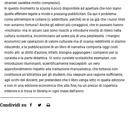
stranieri sarebbe molto complesso).
In questo momento la scuola è poco disponibile ad aperture che non siano
quelle effimere legate a mode e
pressing
pubblicitari. Da qui il problema:
come alimentare le collane (o addirittura: perché) se si sa già che i nuovi titoli
non avranno fortuna? Anche gli editori più coraggiosi, che in passato hanno
«rischiato» ma in alcuni casi sono riusciti a introdurre novità di rilievo nella
cultura scolastica, incominciano ad avere più di una perplessità. I margini
economici per operazioni di valore culturale ma di scarsa redditività si stanno
riducendo, e la pubblicazione di un libro di narrativa comporta oggi costi
molto alti: ai diritti d’autore, infatti, bisogna aggiungere i compensi per la
curatela e la parte didattica. Vi sono curatele scolastiche esemplari, con
introduzioni illuminanti, scientificamente ineccepibili: un vero
approfondimento rispetto alla trattazione manualistica, che tuttavia non
costituisce un’attrattiva per gli studenti, ma neppure una ragione sufficiente,
agli occhi dei docenti, per pretendere che il libro venga letto in quella edizione
e non in una edizione economica che, alla fine, ha un prezzo di copertina
inferiore e si trova in libreria in ogni mese dell’anno.
Condividi su