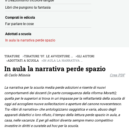
Il creazionismo tricolore langue
Libri che pungono la fantasia
Comprati in edicola
Far parlare le cose
Adottati a scuola
In aula la narrativa perde spazio
TIRATURE
TIRATURE ’07. LE AVVENTURE …
GLI AUTORI
ADOTTATI A SCUOLA
IN AULA LA NARRATIVA …
In aula la narrativa perde spazio
di Carlo Minoia
Crea PDF
La narrativa per la scuola media perde adozioni e risente di nuovi
comportamenti dei docenti (in parte conseguenza della riforma Moratti);
quella per le superiori si trova in uri impasse per la refrattarietà della scuola di
oggi ad accogliere nuove sollecitazioni e aperture del canone novecentesco.
Tra «libri di narrativa» che antologizzano saggistica e varia, abuso degli
apparati didattici o loro rifiuto, il tempo della lettura perde spazio in aula, a
casa, nelle vacanze. E per gli editori diventa sempre meno competitivo
investire in diritti e curatele ad hoc per la scuola.