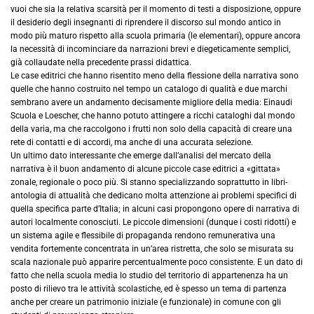
vuoi che sia la relativa scarsità per il momento di testi a disposizione, oppure
il desiderio degli insegnanti di riprendere il discorso sul mondo antico in
modo più maturo rispetto alla scuola primaria (le elementari), oppure ancora
la necessità di incominciare da narrazioni brevi e diegeticamente semplici,
già collaudate nella precedente prassi didattica.
Le case editrici che hanno risentito meno della flessione della narrativa sono
quelle che hanno costruito nel tempo un catalogo di qualità e due marchi
sembrano avere un andamento decisamente migliore della media: Einaudi
Scuola e Loescher, che hanno potuto attingere a ricchi cataloghi dal mondo
della varia, ma che raccolgono i frutti non solo della capacità di creare una
rete di contatti e di accordi, ma anche di una accurata selezione.
Un ultimo dato interessante che emerge dall’analisi del mercato della
narrativa è il buon andamento di alcune piccole case editrici a «gittata»
zonale, regionale o poco più. Si stanno specializzando soprattutto in libri-
antologia di attualità che dedicano molta attenzione ai problemi specifici di
quella specifica parte d’Italia; in alcuni casi propongono opere di narrativa di
autori localmente conosciuti. Le piccole dimensioni (dunque i costi ridotti) e
un sistema agile e flessibile di propaganda rendono remunerativa una
vendita fortemente concentrata in un’area ristretta, che solo se misurata su
scala nazionale può apparire percentualmente poco consistente. E un dato di
fatto che nella scuola media lo studio del territorio di appartenenza ha un
posto di rilievo tra le attività scolastiche, ed è spesso un tema di partenza
anche per creare un patrimonio iniziale (e funzionale) in comune con gli