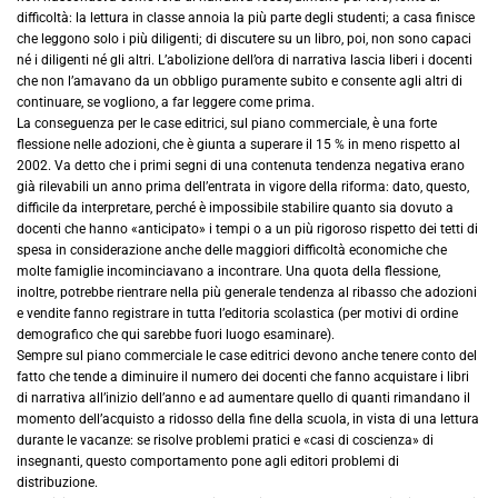
difficoltà: la lettura in classe annoia la più parte degli studenti; a casa finisce
che leggono solo i più diligenti; di discutere su un libro, poi, non sono capaci
né i diligenti né gli altri. L’abolizione dell’ora di narrativa lascia liberi i docenti
che non l’amavano da un obbligo puramente subito e consente agli altri di
continuare, se vogliono, a far leggere come prima.
La conseguenza per le case editrici, sul piano commerciale, è una forte
flessione nelle adozioni, che è giunta a superare il 15 % in meno rispetto al
2002. Va detto che i primi segni di una contenuta tendenza negativa erano
già rilevabili un anno prima dell’entrata in vigore della riforma: dato, questo,
difficile da interpretare, perché è impossibile stabilire quanto sia dovuto a
docenti che hanno «anticipato» i tempi o a un più rigoroso rispetto dei tetti di
spesa in considerazione anche delle maggiori difficoltà economiche che
molte famiglie incominciavano a incontrare. Una quota della flessione,
inoltre, potrebbe rientrare nella più generale tendenza al ribasso che adozioni
e vendite fanno registrare in tutta l’editoria scolastica (per motivi di ordine
demografico che qui sarebbe fuori luogo esaminare).
Sempre sul piano commerciale le case editrici devono anche tenere conto del
fatto che tende a diminuire il numero dei docenti che fanno acquistare i libri
di narrativa all’inizio dell’anno e ad aumentare quello di quanti rimandano il
momento dell’acquisto a ridosso della fine della scuola, in vista di una lettura
durante le vacanze: se risolve problemi pratici e «casi di coscienza» di
insegnanti, questo comportamento pone agli editori problemi di
distribuzione.