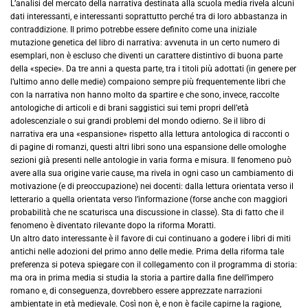
L’analisi del mercato della narrativa destinata alla scuola media rivela alcuni
dati interessanti, e interessanti soprattutto perché tra di loro abbastanza in
contraddizione. Il primo potrebbe essere definito come una iniziale
mutazione genetica del libro di narrativa: avvenuta in un certo numero di
esemplari, non è escluso che diventi un carattere distintivo di buona parte
della «specie». Da tre anni a questa parte, tra i titoli più adottati (in genere per
l’ultimo anno delle medie) compaiono sempre più frequentemente libri che
con la narrativa non hanno molto da spartire e che sono, invece, raccolte
antologiche di articoli e di brani saggistici sui temi propri dell’età
adolescenziale o sui grandi problemi del mondo odierno. Se il libro di
narrativa era una «espansione» rispetto alla lettura antologica di racconti o
di pagine di romanzi, questi altri libri sono una espansione delle omologhe
sezioni già presenti nelle antologie in varia forma e misura. Il fenomeno può
avere alla sua origine varie cause, ma rivela in ogni caso un cambiamento di
motivazione (e di preoccupazione) nei docenti: dalla lettura orientata verso il
letterario a quella orientata verso l’informazione (forse anche con maggiori
probabilità che ne scaturisca una discussione in classe). Sta di fatto che il
fenomeno è diventato rilevante dopo la riforma Moratti.
Un altro dato interessante è il favore di cui continuano a godere i libri di miti
antichi nelle adozioni del primo anno delle medie. Prima della riforma tale
preferenza si poteva spiegare con il collegamento con il programma di storia:
ma ora in prima media si studia la storia a partire dalla fine dell’impero
romano e, di conseguenza, dovrebbero essere apprezzate narrazioni
ambientate in età medievale. Così non è, e non è facile capirne la ragione,