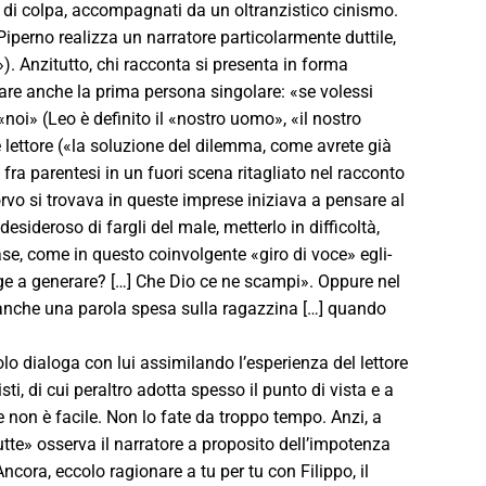
nso di colpa, accompagnati da un oltranzistico cinismo.
 Piperno realizza un narratore particolarmente duttile,
). Anzitutto, chi racconta si presenta in forma
are anche la prima persona singolare: «se volessi
noi» (Leo è definito il «nostro uomo», «il nostro
 lettore («la soluzione del dilemma, come avrete già
 fra parentesi in un fuori scena ritagliato nel racconto
vo si trovava in queste imprese iniziava a pensare al
sideroso di fargli del male, metterlo in difficoltà,
ase, come in questo coinvolgente «giro di voce» egli-
inge a generare? […] Che Dio ce ne scampi». Oppure nel
Neanche una parola spesa sulla ragazzina […] quando
lo dialoga con lui assimilando l’esperienza del lettore
ti, di cui peraltro adotta spesso il punto di vista e a
e non è facile. Non lo fate da troppo tempo. Anzi, a
utte» osserva il narratore a proposito dell’impotenza
cora, eccolo ragionare a tu per tu con Filippo, il