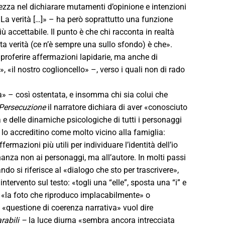
ezza nel dichiarare mutamenti d’opinione e intenzioni
 La verità […]» – ha però soprattutto una funzione
iù accettabile. Il punto è che chi racconta in realtà
uta verità (ce n’è sempre una sullo sfondo) è che».
proferire affermazioni lapidarie, ma anche di
«il nostro coglioncello» –, verso i quali non di rado
tà» – così ostentata, e insomma chi sia colui che
Persecuzione
il narratore dichiara di aver «conosciuto
 delle dinamiche psicologiche di tutti i personaggi
i lo accreditino come molto vicino alla famiglia:
rmazioni più utili per individuare l’identità dell’io
inanza non ai personaggi, ma all’autore. In molti passi
do si riferisce al «dialogo che sto per trascrivere»,
tervento sul testo: «togli una “elle”, sposta una “i” e
– «la foto che riproduco implacabilmente» o
a «questione di coerenza narrativa» vuol dire
rabili –
la luce diurna «sembra ancora intrecciata