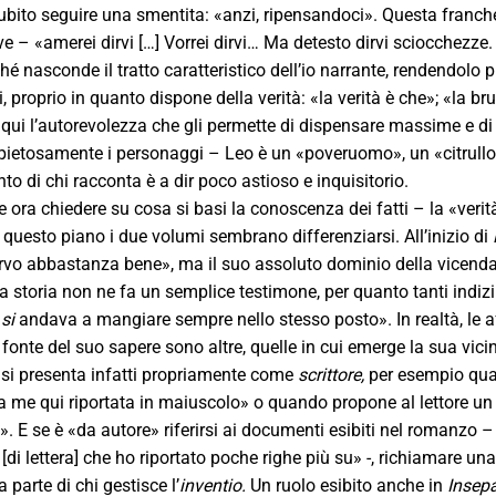
ubito seguire una smentita: «anzi, ripensandoci». Questa franch
e – «amerei dirvi […] Vorrei dirvi… Ma detesto dirvi sciocchezze.
ché nasconde il tratto caratteristico dell’io narrante, rendendolo p
 proprio in quanto dispone della verità: «la verità è che»; «la br
qui l’autorevolezza che gli permette di dispensare massime e di 
pietosamente i personaggi – Leo è un «poveruomo», un «citrullo», 
to di chi racconta è a dir poco astioso e inquisitorio.
e ora chiedere su cosa si basi la conoscenza dei fatti – la «veri
 questo piano i due volumi sembrano differenziarsi. All’inizio di
vo abbastanza bene», ma il suo assoluto dominio della vicenda e
la storia non ne fa un semplice testimone, per quanto tanti indiz
m
si
andava a mangiare sempre nello stesso posto». In realtà, le affe
 fonte del suo sapere sono altre, quelle in cui emerge la sua vic
 si presenta infatti propriamente come
scrittore,
per esempio quan
a me qui riportata in maiuscolo» o quando propone al lettore un in
». E se è «da autore» riferirsi ai documenti esibiti nel romanzo 
[di lettera] che ho riportato poche righe più su» -, richiamare un
a parte di chi gestisce l’
inventio.
Un ruolo esibito anche in
Insepa