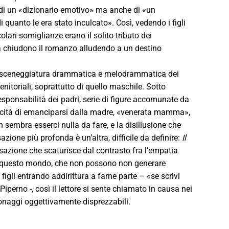
 di un «dizionario emotivo» ma anche di «un
 quanto le era stato inculcato». Così, vedendo i figli
lari somiglianze erano il solito tributo dei
lla chiudono il romanzo alludendo a un destino
dalla sceneggiatura drammatica e melodrammatica dei
i genitoriali, soprattutto di quello maschile. Sotto
sponsabilità dei padri, serie di figure accomunate da
pacità di emanciparsi dalla madre, «venerata mamma»,
on sembra esserci nulla da fare, e la disillusione che
ione più profonda è un’altra, difficile da definire:
Il
azione che scaturisce dal contrasto fra l’empatia
 di questo mondo, che non possono non generare
figli entrando addirittura a farne parte – «se scrivi
perno -, così il lettore si sente chiamato in causa nei
sonaggi oggettivamente disprezzabili.