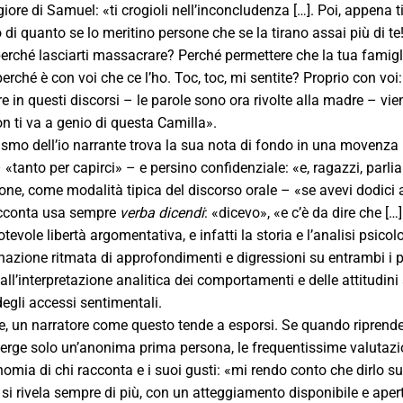
iore di Samuel: «ti crogioli nell’inconcludenza […]. Poi, appena t
di quanto se lo meritino persone che se la tirano assai più di t
erché lasciarti massacrare? Perché permettere che la tua famiglia
perché è con voi che ce l’ho. Toc, toc, mi sentite? Proprio con voi:
e in questi discorsi – le parole sono ora rivolte alla madre – vi
n ti va a genio di questa Camilla».
ismo dell’io narrante trova la sua nota di fondo in una movenza 
 «tanto per capirci» – e persino confidenziale: «e, ragazzi, parl
one, come modalità tipica del discorso orale – «se avevi dodici a
racconta usa sempre
verba dicendi
:
«dicevo», «e c’è da dire che […
evole libertà argomentativa, e infatti la storia e l’analisi psicol
azione ritmata di approfondimenti e digressioni su entrambi i pi
dall’interpretazione analitica dei comportamenti e delle attitudini a
egli accessi sentimentali.
, un narratore come questo tende a esporsi. Se quando riprende i
rge solo un’anonima prima persona, le frequentissime valutazi
onomia di chi racconta e i suoi gusti: «mi rendo conto che dirlo s
si rivela sempre di più, con un atteggiamento disponibile e aper