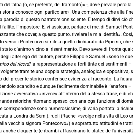
rati dell’alba (o, se preferite, del tramonto)» -, dove prevale però 
a storia conosco ogni particolare». Una competenza che alla fine 
a parodia di questo narratore onnisciente. E tempo di dirvi ciò ch
il fallito, l’impostore. E, vi assicuro, parlare di me, di Samuel Po
ante che dover, a questo punto, rivelare la mia identità». Così, s
 verso i Pontecorvo simile a quello dichiarato da Piperno, che s
i stato d’animo vicino al risentimento. Devo avere di fronte qual
degli alter ego dell’autore, perché Filippo e Samuel «sono le due
ico dei ricordi
la rappresentazione a forti tinte dei sentimenti 
olgente tramite una doppia strategia, analogica e oppositiva, sia
 del presente storico conferisce evidenza al racconto. La figura 
dendolo scandito e dunque facilmente dominabile è l’anafora – fra
zione avversativa «invece» all’interno della stessa frase, e di «
ande retoriche ritornano spesso, con analoga funzione di dominio
le corrispondenze sono numerosissime, di varia portata: a richia
icata a Londra da Semi), ruoli (Rachel «svolge nella vita di Leo 
la vecchia signora Pontecorvo») e soprattutto attitudini e tratti
a anche eloquente (entrambi affascinano le platee dell’università