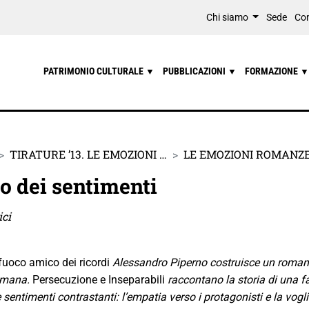
Chi siamo
Sede
Con
PATRIMONIO CULTURALE
PUBBLICAZIONI
FORMAZIONE
▼
▼
▼
TIRATURE ’13. LE EMOZIONI …
LE EMOZIONI ROMANZ
co dei sentimenti
ici
 fuoco amico dei ricordi
Alessandro Piperno costruisce un roman
omana.
Persecuzione e Inseparabili
raccontano la storia di una fam
e sentimenti contrastanti: l’empatia verso i protagonisti e la vog