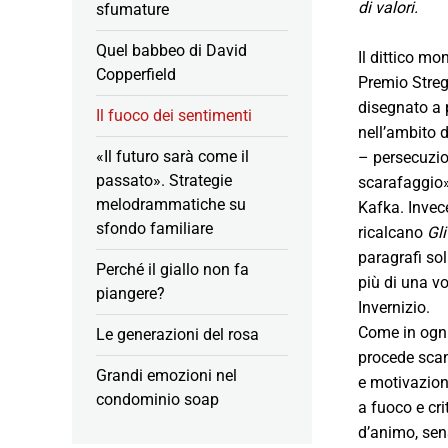
di valori.
sfumature
Quel babbeo di David
Il dittico m
Copperfield
Premio Streg
disegnato a p
Il fuoco dei sentimenti
nell’ambito d
«Il futuro sarà come il
– persecuzio
passato». Strategie
scarafaggio»
melodrammatiche su
Kafka. Invece
sfondo familiare
ricalcano
Gli
paragrafi so
Perché il giallo non fa
più di una vo
piangere?
Invernizio.
Come in ogni 
Le generazioni del rosa
procede scan
Grandi emozioni nel
e motivaziona
condominio soap
a fuoco e cri
d’animo, sens