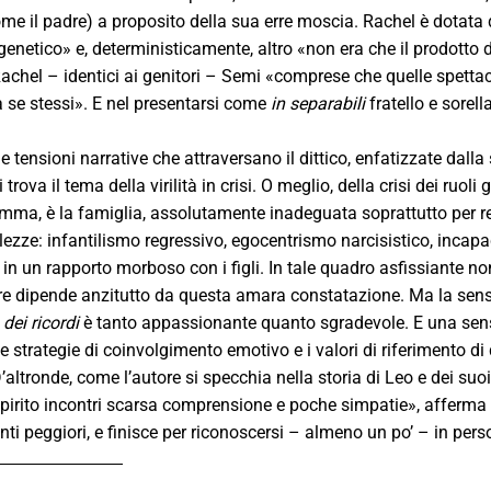
me il padre) a proposito della sua erre moscia. Rachel è dotata
enetico» e, deterministicamente, altro «non era che il prodotto di
Rachel – identici ai genitori – Semi «comprese che quelle spettaco
se stessi». E nel presentarsi come
in separabili
fratello e sore
lle tensioni narrative che attraversano il dittico, enfatizzate 
 trova il tema della virilità in crisi. O meglio, della crisi dei ruol
mma, è la famiglia, assolutamente inadeguata soprattutto per re
lezze: infantilismo regressivo, egocentrismo narcisistico, inca
te in un rapporto morboso con i figli. In tale quadro asfissiante n
ore dipende anzitutto da questa amara constatazione. Ma la sensaz
dei ricordi
è tanto appassionante quanto sgradevole. E una sens
le strategie di coinvolgimento emotivo e i valori di riferimento
’altronde, come l’autore si specchia nella storia di Leo e dei suoi 
pirito incontri scarsa comprensione e poche simpatie», afferma Pi
nti peggiori, e finisce per riconoscersi – almeno un po’ – in per