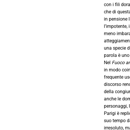
con i fili do
che di quest
in pensione l
l’impotente, 
meno imbarazz
atteggiamento
una specie d
parola è uno 
Nel
Fuoco am
in modo coinv
frequente uso
discorso ren
della congiun
anche le dom
personaggi, 
Parigi è repl
suo tempo dal
irresoluto, m