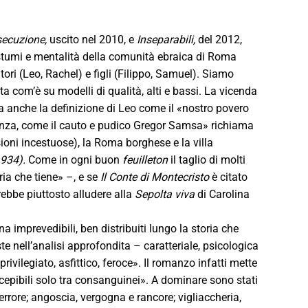
rsecuzione,
uscito nel 2010, e
Inseparabili,
del 2012,
ostumi e mentalità della comunità ebraica di Roma
ori (Leo, Rachel) e figli (Filippo, Samuel). Siamo
ata com’è su modelli di qualità, alti e bassi. La vicenda
 anche la definizione di Leo come il «nostro povero
senza, come il cauto e pudico Gregor Samsa» richiama
sioni incestuose), la Roma borghese e la villa
934).
Come in ogni buon
feuilleton
il taglio di molti
ia che tiene» –, e se
Il Conte di Montecristo
è citato
trebbe piuttosto alludere alla
Sepolta viva
di Carolina
a imprevedibili, ben distribuiti lungo la storia che
 nell’analisi approfondita – caratteriale, psicologica
vilegiato, asfittico, feroce». Il romanzo infatti mette
ncepibili solo tra consanguinei». A dominare sono stati
errore; angoscia, vergogna e rancore; vigliaccheria,