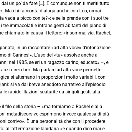
i dai un po’ da fare […]. E comunque non ti meriti tutto
e!». Ma chi racconta dialoga anche con Leo, ormai
 vada a picco con te?»; e se la prende con i suoi tre
 i tre immacolati e intransigenti abitanti del piano di
ene chiamato in causa il lettore: «insomma, via, Rachel,
parlata, in un raccontare «ad alta voce» d’intonazione
iamo di Cannes!». L’uso del «tu» assolve anche a
nni nel 1985, se eri un ragazzo carino, educato» –, e
] anzi direi che». Ma parlare ad alta voce permette
ogica si alternano in proporzioni molto variabili, con
ani: si va dal breve aneddoto narrativo all’episodio
lle rapide illazioni scaturite da singoli gesti, alla
l filo della storia – «ma torniamo a Rachel e alla
oni metadiscorsive esprimono invece qualcosa di più
uoni corrivo». È una personalità che con il procedere
to: all’affermazione lapidaria «e quando dico mai è