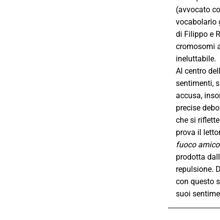
(avvocato co
vocabolario g
di Filippo e 
cromosomi a 
ineluttabile.
Al centro de
sentimenti, si
accusa, inso
precise debo
che si riflet
prova il lett
fuoco amico 
prodotta dal
repulsione. D
con questo s
suoi sentime