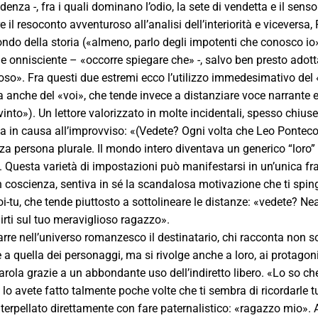
fidenza -, fra i quali dominano l’odio, la sete di vendetta e il se
e il resoconto avventuroso all’analisi dell’interiorità e viceversa,
ondo della storia («almeno, parlo degli impotenti che conosco io»
e onnisciente – «occorre spiegare che» -, salvo ben presto adott
so». Fra questi due estremi ecco l’utilizzo immedesimativo del «
a anche del «voi», che tende invece a distanziare voce narrante e
into»). Un lettore valorizzato in molte incidentali, spesso chiuse
a in causa all’improvviso: «(Vedete? Ogni volta che Leo Pontecor
a persona plurale. Il mondo intero diventava un generico “loro” de
. Questa varietà di impostazioni può manifestarsi in un’unica fr
, in coscienza, sentiva in sé la scandalosa motivazione che ti sp
i-tu, che tende piuttosto a sottolineare le distanze: «vedete? 
irti sul tuo meraviglioso ragazzo».
rre nell’universo romanzesco il destinatario, chi racconta non so
e a quella dei personaggi, ma si rivolge anche a loro, ai protagonis
arola grazie a un abbondante uso dell’indiretto libero. «Lo so ch
lo avete fatto talmente poche volte che ti sembra di ricordarle t
terpellato direttamente con fare paternalistico: «ragazzo mio». An