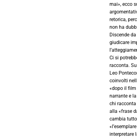
mai», ecco s
argomentativ
retorica, per
non ha dubbi,
Discende da 
giudicare im
l’atteggiamen
Ci si potrebb
racconta. Su
Leo Pontecor
coinvolti nel
«dopo il fil
narrante e la
chi racconta
alla «frase d
cambia tutto
«l’esemplare 
interpretare l