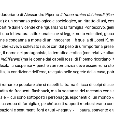
ondadoriano di Alessandro Piperno
Il fuoco amico dei ricordi (Pe
a) è un romanzo psicologico e sociologico, un ritratto di usi, c
artire dalle vicende che riguardano la famiglia Pontecorvo, genit
i una letteratura istituzionale che si legge molto volentieri, gioc
ne e condanna a morte di un innocente – è quella di Josef K, ma
 che «aveva sollevato i suoi cari dal peso di un’importuna pre
, il nome del protagonista, la tematica erotica (con relative allu
 indifferenti
(ma le donne dai capelli rossi di Piperno ricordano
1
llecita la suspense – perché «un romanzo» deve essere «una stor
lta, la condizione dell’eroe, relegato nelle segrete della casa, po
romanzo popolare che si rispetti la trama è ricca di colpi di scen
dita da frequenti flashback, ma la sostanza del racconto consiste
le – cui sono sottoposti i personaggi, esponenti di un mondo «pri
tica «roba di famiglia», perché «certi rapporti morbosi erano co
azioni e sentimenti forti e tutti «negativi» – paura, spavento e t