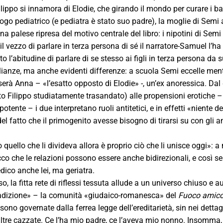
ilippo si innamora di Elodie, che girando il mondo per curare i b
ogo pediatrico (e pediatra è stato suo padre), la moglie di Semi a
a palese ripresa del motivo centrale del libro: i nipotini di Semi 
 il vezzo di parlare in terza persona di sé il narratore-Samuel l’h
 l’abitudine di parlare di se stesso ai figli in terza persona da 
ianze, ma anche evidenti differenze: a scuola Semi eccelle ment
serà Anna – «l’esatto opposto di Elodie» -, un’ex anoressica. Da
to Filippo studiatamente trasandato) alle propensioni erotiche – 
tente – i due interpretano ruoli antitetici, e in effetti «niente d
l fatto che il primogenito avesse bisogno di tirarsi su con gli an
 quello che li divideva allora è proprio ciò che li unisce oggi»: 
co che le relazioni possono essere anche bidirezionali, e così se
dico anche lei, ma geriatra.
, la fitta rete di riflessi tessuta allude a un universo chiuso e au
radizione» – la comunità «giudaico-romanesca» del
Fuoco amico 
no governate dalla ferrea legge dell’ereditarietà, sin nei dettagl
altre cazzate. Ce l’ha mio padre, ce l’aveva mio nonno. Insomma, 