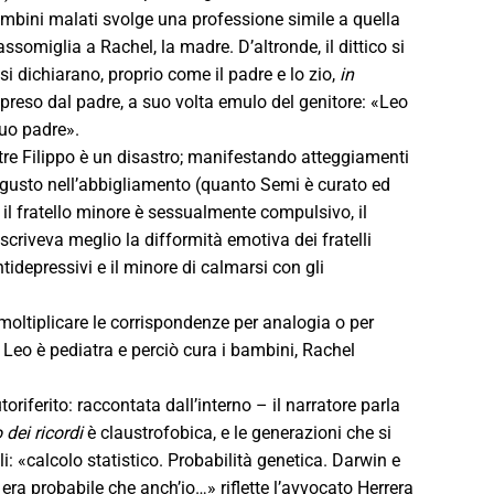
ambini malati svolge una professione simile a quella
ssomiglia a Rachel, la madre. D’altronde, il dittico si
si dichiarano, proprio come il padre e lo zio,
in
a preso dal padre, a suo volta emulo del genitore: «Leo
suo padre».
re Filippo è un disastro; manifestando atteggiamenti
l gusto nell’abbigliamento (quanto Semi è curato ed
il fratello minore è sessualmente compulsivo, il
escriveva meglio la difformità emotiva dei fratelli
tidepressivi e il minore di calmarsi con gli
a moltiplicare le corrispondenze per analogia o per
 Leo è pediatra e perciò cura i bambini, Rachel
toriferito: raccontata dall’interno – il narratore parla
dei ricordi
è claustrofobica, e le generazioni che si
i: «calcolo statistico. Probabilità genetica. Darwin e
era probabile che anch’io…» riflette l’avvocato Herrera