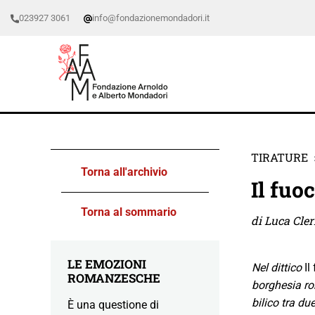
023927 3061
info@fondazionemondadori.it
TIRATURE
Torna all'archivio
Il fuo
Torna al sommario
di Luca Cler
LE EMOZIONI
Nel dittico
Il
ROMANZESCHE
borghesia r
bilico tra du
È una questione di