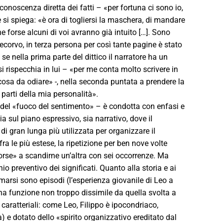
la conoscenza diretta dei fatti – «per fortuna ci sono io,
si spiega: «è ora di togliersi la maschera, di mandare
e forse alcuni di voi avranno già intuito […]. Sono
ntecorvo, in terza persona per così tante pagine è stato
e nella prima parte del dittico il narratore ha un
i rispecchia in lui – «per me conta molto scrivere in
cosa da odiare» -, nella seconda puntata a prendere la
 parti della mia personalità».
– del «fuoco del sentimento» – è condotta con enfasi e
 sul piano espressivo, sia narrativo, dove il
di gran lunga più utilizzata per organizzare il
 le più estese, la ripetizione per ben nove volte
forse» a scandirne un’altra con sei occorrenze. Ma
 preventivo dei significati. Quanto alla storia e ai
marsi sono episodi (l’esperienza giovanile di Leo a
una funzione non troppo dissimile da quella svolta a
 caratteriali: come Leo, Filippo è ipocondriaco,
) e dotato dello «spirito organizzativo ereditato dal