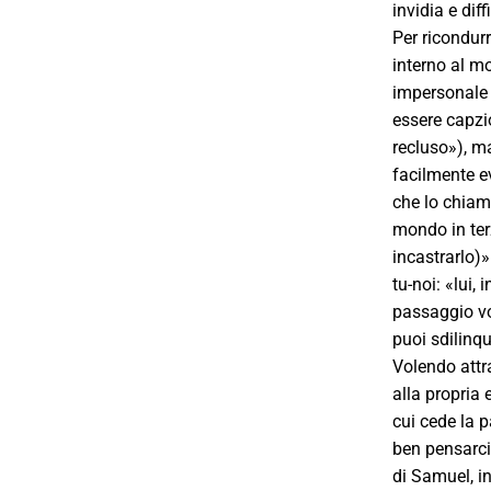
invidia e dif
Per ricondurr
interno al m
impersonale 
essere capzio
recluso»), m
facilmente ev
che lo chiam
mondo in terz
incastrarlo)»
tu-noi: «lui
passaggio vo
puoi sdilinqu
Volendo attra
alla propria 
cui cede la p
ben pensarci 
di Samuel, in