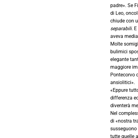
padre». Se F
di Leo, oncol
chiude con un
separabili.
E
aveva mediato
Molte somigl
bulimici spo
elegante tan
maggiore impo
Pontecorvo de
ansiolitici».
«Eppure tutto
differenza ec
diventerà me
Nel complesso
di «nostra t
susseguono so
tutte quelle 