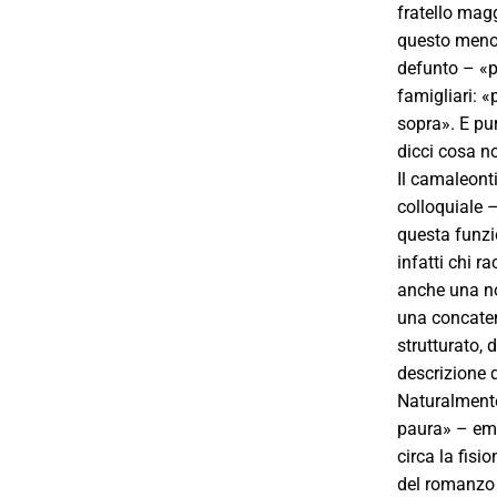
fratello magg
questo meno 
defunto – «p
famigliari: «
sopra». E pur
dicci cosa no
Il camaleont
colloquiale –
questa funzi
infatti chi 
anche una not
una concaten
strutturato, 
descrizione d
Naturalmente
paura» – eme
circa la fisi
del romanzo 