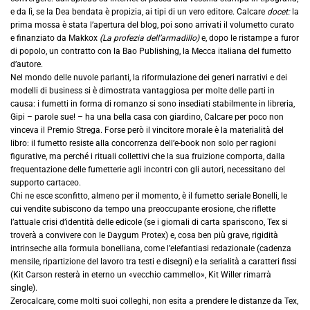
e da lì, se la Dea bendata è propizia, ai tipi di un vero editore. Calcare
docet:
la
prima mossa è stata l’apertura del blog, poi sono arrivati il volumetto curato
e finanziato da Makkox
(La profezia dell’armadillo)
e, dopo le ristampe a furor
di popolo, un contratto con la Bao Publishing, la Mecca italiana del fumetto
d’autore.
Nel mondo delle nuvole parlanti, la riformulazione dei generi narrativi e dei
modelli di business si è dimostrata vantaggiosa per molte delle parti in
causa: i fumetti in forma di romanzo si sono insediati stabilmente in libreria,
Gipi – parole sue! – ha una bella casa con giardino, Calcare per poco non
vinceva il Premio Strega. Forse però il vincitore morale è la materialità del
libro: il fumetto resiste alla concorrenza dell’e-book non solo per ragioni
figurative, ma perché i rituali collettivi che la sua fruizione comporta, dalla
frequentazione delle fumetterie agli incontri con gli autori, necessitano del
supporto cartaceo.
Chi ne esce sconfitto, almeno per il momento, è il fumetto seriale Bonelli, le
cui vendite subiscono da tempo una preoccupante erosione, che riflette
l’attuale crisi d’identità delle edicole (se i giornali di carta spariscono, Tex si
troverà a convivere con le Daygum Protex) e, cosa ben più grave, rigidità
intrinseche alla formula bonelliana, come l’elefantiasi redazionale (cadenza
mensile, ripartizione del lavoro tra testi e disegni) e la serialità a caratteri fissi
(Kit Carson resterà in eterno un «vecchio cammello», Kit Willer rimarrà
single).
Zerocalcare, come molti suoi colleghi, non esita a prendere le distanze da Tex,