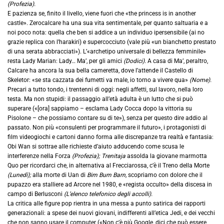
(Profezia).
E pazienza se, finito il livello, viene fuori che «the princess is in another
castle». Zerocalcare ha una sua vita sentimentale, per quanto saltuaria e a
noi poco nota: quella che ben si addice a un individuo ipersensibile (ai no
grazie replica con l’harakiri) e supercocciuto (vale più «un bianchetto prestato
di una serata abbracciati»). L’«archetipo universale di bellezza femminile»
resta Lady Marian: Lady… Ma’, per gli amici
(Dodici).
A casa di Ma’, peraltro,
Calcare ha ancora la sua bella cameretta, dove l’attende il Castello di
Skeletor: «se sta cazzata dei fumetti va male, io torno a vivere qua»
(Nome).
Precari a tutto tondo, i trentenni di oggi: negli affetti, sul lavoro, nella loro
testa. Ma non stupidi: il passaggio all’età adulta è un lutto che si può
superare («[ora] sappiamo – esclama Lady Cocca dopo la vittoria su
Pisolone – che possiamo contare su di te»), senza per questo dire addio al
passato. Non più «consulenti per programmare il futuro», i protagonisti di
film videogiochi e cartoni danno forma alle discrepanze tra realtà e fantasia:
Obi Wan si sottrae alle richieste d’aiuto adducendo come scusa le
interferenze nella Forza
(Profezia); Trenitaja
assolda la giovane marmotta
Quo per ricordarci che, in alternativa al Frecciarossa, c’è il Treno della Morte
(Lunedì);
alla morte di Uan di
Bim Bum Barn,
scopriamo con dolore che il
pupazzo era stalliere ad Arcore nel 1980, e «regista occulto» della discesa in
campo di Berlusconi
(L’elenco telefonico degli accolli).
La critica alle figure pop rientra in una messa a punto satirica dei rapporti
generazionali: a spese dei nuovi giovani, indifferenti all’etica Jedi, e dei vecchi
che non sanno usare il computer («Non c’è più Google, dici che può essere