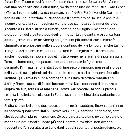
Dylan Dog, Zagor e soci («sono l’antiestetica mia», confessa a «RiotVan»),
con una baldanza che, a dirla tutta, meriterebbe uno dei rabbuffi di Lord Fener
(«Trovo insopportabile la tua mancanza di fede!»). Però il vecchio Dart, lo so,
non ha alcuna intenzione di strangolare il nostro amico: lo Jedi è ospite di
alcune storie, e la sua maschera è una presenza fissa sul banner del blog.
Accanto a lui, nelle strisce a fumetti, compaiono il figlio Luke e tanti altri
protagonisti della cultura pop degli anni ottanta e novanta: eroi dei cartoni
animati, delle serie tv, dei videogiochi, dei film più famosi, che il lettore è
chiamato a riconoscere, nello stupore continuo del «te lo ricordi anche tu? !».
Il segreto del successo calcariano – e non è un segreto che il precursore
anche in questo campo sia Boulet – sta proprio nella scelta di riportare sulla
Terra, diciamo così, la «galassia lontana lontana»: le figure che hanno
plasmato l’immaginario fantastico di fine secolo vengono messe alla prova
nella vita di tutti i giorni, col risultato che si ride o ci si commuove fino alle
lacrime. Qui Zero è in buona compagnia: basterà ricordare l’americano
Jeffrey Brown, autore di fiabe illustrate in cui Dart, con tanto di corazza e
respiro da sub, torna a essere papà Skywalker: prende il tè con la piccola
Leila, fa il solletico a Luke con la Forza, usa la macchina della carbonite per
fare il gelato.
Si dirà che un bel gioco dura poco: giusto, però il suddetto Brown quest’anno
ha toccato quota sette libri su Skywalker e figli; e sarebbe ingeneroso, oltre
che sbagliato, ridurre il fenomeno Zerocalcare a citazionismo compiaciuto o
magari un po’ infantile. Tanto più che il nostro fumettista, non avendo
frequentato l’università, si astiene dagli appelli scontati al postmoderno: e di