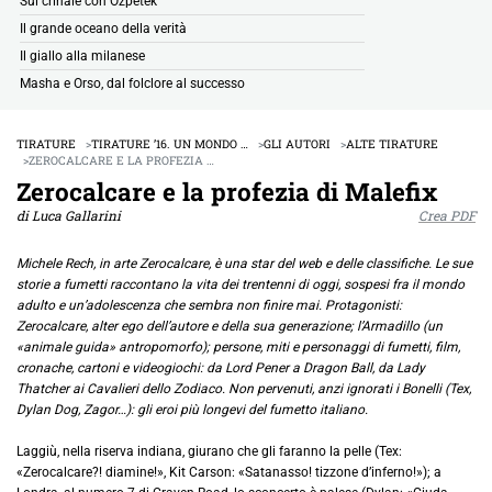
Sul crinale con Ozpetek
Il grande oceano della verità
Il giallo alla milanese
Masha e Orso, dal folclore al successo
TIRATURE
TIRATURE ’16. UN MONDO …
GLI AUTORI
ALTE TIRATURE
ZEROCALCARE E LA PROFEZIA …
Zerocalcare e la profezia di Malefix
di Luca Gallarini
Crea PDF
Michele Rech, in arte Zerocalcare, è una star del web e delle classifiche. Le sue
storie a fumetti raccontano la vita dei trentenni di oggi, sospesi fra il mondo
adulto e un’adolescenza che sembra non finire mai. Protagonisti:
Zerocalcare, alter ego dell’autore e della sua generazione; l’Armadillo (un
«animale guida» antropomorfo); persone, miti e personaggi di fumetti, film,
cronache, cartoni e videogiochi: da Lord Pener a Dragon Ball, da Lady
Thatcher ai Cavalieri dello Zodiaco. Non pervenuti, anzi ignorati i Bonelli (Tex,
Dylan Dog, Zagor…): gli eroi più longevi del fumetto italiano.
Laggiù, nella riserva indiana, giurano che gli faranno la pelle (Tex:
«Zerocalcare?! diamine!», Kit Carson: «Satanasso! tizzone d’inferno!»); a