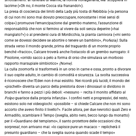
lacrime («Oh no, il monte Cocca sta franando!»).
La presa di coscienza dei limiti della Lady più tosta di Rebibbia («la persona
di cui non mi sono mai dovuto preoccupare, nonostante i miei sensi di
colpa») promuove l’emancipazione dal grembo materno, l’assunzione di
responsabilità che non si fermino al vivere da soli senza deperire («hai
mangiato?») o al prendersi cura di Mordicchia, la pianta carnivora («mi sento
come se dovessi decidere se abortire o tenere un bambino»,
Profezia).
Sulla
strada verso il mondo grande, prima del traguardo di un monte proprio
benché «fracico», Calcare troverà anche l’ostacolo di un grembo surrogato: il
Pisolone, «orrido sacco a pelo a forma di orso che simulava un morboso
rapporto marsupiale simbiotico»
(Nome).
La culla zoomorfa si trasformerà in un orso in carne e ossa, pronto a divorare
il suo ospite adulto, in cambio di comodità e sicurezza. La svolta successiva
è riconoscere che l’Eden non è mai esistito. Nei ricordi più lucidi, il mondo dei
«pischelli» diventa un parco della preistoria dove i dinosauri si dividono in
branchi e fanno a pezzi i più deboli: «nessuno – recita il monito affidato al
Polpo
guarisce dalla propria infanzia». I confini netti e progressivi, del resto,
esistono solo nei videogiochi: «possibile – si chiede Calcare che non mi sono
accorto che avevo finito il livello?». Facile allora, per due nevrotici quali Zero e
Armadillo, scambiare il Tempo (sveglia, abito nero, becco lungo da monatto)
per il «Guardiano del tempismo», il santo protettore delle occasioni che,
sorpresa!, non arrivano mai: «lo capisce pure un macaco – replicherà il
presunto guardiano – che la sveglia suona quando scade il tempo»