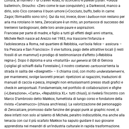
Londra, al numero 7 di Craven Road, lo sconcerto è palese (Dylan: «Giuda
ballerino!», Groucho: «Zero come le sue conquiste!»); a Darkwood, manco a
dirlo, solo Cico conserva il buon umore («Cocciuto, buffo, bello in carne:
Zagor, l’Armadillo sono io!»). Qui da noi, invece, dove i
balloon
non restano per
aria ma rotolano in terra, Zerocalcare è un mito, un portavoce di successo dei
trentenni tardogiovani, delle loro ansie paure e aspirazioni.
Francese per parte di madre, e figlio a tutti gli effetti degli anni ottanta,
Michele Rech nasce ad Arezzo nel 1983, ma trascorre l’infanzia e
l’adolescenza a Roma, nel quartiere di Rebibbia, «un’isola felice – assicura –
tra Pescara e San Francisco»: lì vive tuttora, pago delle attrattive locali (i resti
fossili di un mammut) e prodigo di testimonianze d’affetto («Rebibbia
regna»). Dopo il diploma e una «maturità»
sui generis
al G8 di Genova
(«pigliai gli schiaffi dalla Forestale»), il nostro coetaneo
cartoonist
tenta la
strada in salita dei «disegnetti» – li chiama così, con molto
understatement
e,
per mantenersi, svolge lavoretti precari: ripetizioni ai ragazzini, traduzioni di
manuali di caccia e pesca, impieghi non entusiasmanti presso studi grafici e
check-in aeroportuali. Fondamentale, nel portfolio di collaborazioni e sfighe
(«Liberazione», «Carta», «Repubblica XL»: tutti chiusi), si rivelerà l’incontro con
Marco D’ambrosio detto Makkox, fumettista di lungo corso e fondatore della
rivista «Canemucco» (chiusa anch’essa). La valorizzazione del personaggio
di Zerocalcare, promosso dalle fanzine dei gruppi punk ai graphic novel, si
deve infatti non solo al talento di Michele, peraltro indiscutibile, ma anche alla
tenacia con cui il più scafato Makkox ha saputo guidare il suo giovane
apprendista nei meandri di un’industria culturale in rapida trasformazione.