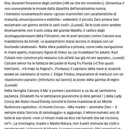
fine, durante l’invasione degli zombie («Mi sa che sto morendo»);
Dimentica il
mio nome
prende le mosse dalla dipartita dell’amatissima nonna.
I trentenni novecenteschi erano «grossi mammiferi con caratteristiche di
maturità, emancipazione e stabilità»: vedendoli, il piccolo Zero poteva ben
esclamare «un giorno anche io sarò così!»
(Lunedì).
Se le cose sono andate
diversamente, non è solo colpa del grande Malefix, il cattivo degli
Acchiappafantasmi
della Filmation, reo di aver lanciato contro Calcare una
maledizione da brividi: «a quarant’anni starai ancora in doppia con un
fuorisede calabrese!». Nella sfera pubblica e privata, come nella navigazione
in mare aperto, mancano figure di rilievo su cui modellare l’io adulto: Kurt
Cobain non convince più nessuno («Io all’età tua già mi ero sparato»,
Lunedì);
Calcare senior ha le fattezze del padre di Kung Fu Panda («C’hai quasi
trent’anni… n’è mejo la fregna?»,
Profezia);
il capitano della nave si scoprirà
essere un ciarlatano di nome J. Edgar Findus, impanatore di merluzzi con un
«bastoncino panato» (infortunio sul lavoro) al posto della gamba di legno
(Lunedì).
Nella famiglia Calcare, è Ma’ a portare i pantaloni e, va da sé, tantissima
pazienza. Elisabeth ha le sembianze giunoniche (e direi geniali ! ) della Lady
Cocca del
Robin Hood
Disney, nonché le forme maestose di un Monte
Rushmore capitolino: «il monte Cocca». «Mia madre – ammette Zero – è
sempre stata l’ancora di salvataggio» e, aggiungo, il lettore numero uno di
tutte le sue storie: «non ci rimani male se dico nei fumetti che sei cicciona,
ve’?». La montagna, madre o Madre Natura, non è però immune da crolli e
smottamenti: al funerale di Mamie, la nonna nonagenaria, Ma’ scoppierà in