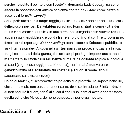
perché ho pulito il bollitore con l’aceto?», domanda Lady Cocca), ma sono
ancora in possesso dell’«antica sapienza contadina» («Ma’, come cazzo si
accende il forno?»,
Lunedì).
Sono però nuvolette a lungo raggio, quelle di Calcare: non hanno il fiato corto
delle piccole nevrosi. Da Rebibbia sorvolano Roma, ritratta come «città dei
Puffi» e dei «porcini abusivi» in una strepitosa allegoria dello sfacelo romano
apparsa su «Repubblica», e poi da lì arrivano giù fino al confine turco-siriano,
descritto nel reportage
Kobane calling
(«con il cuore a Kobane»), pubblicato
su «Internazionale». A Kobane la sintesi narrativa procede tuttavia a fatica:
tra gli sconquassi della guerra, che nei campi profughi impone una sorta di
matriarcato, la storia della resistenza curda fa da collante edipico ai ricordi e
ai cuori («ogni cosa, oggi, sta a Kobane»), ma in realtà non va oltre un
generico invito alla solidarietà tra coetanei («i cuori si modellano, si
sagomano sulle esperienze»).
Colpa di Malefix, ci scommetto: colpa della sua profezia. Lo sapeva bene, lui,
che un muscolo non basta a render conto delle scelte adulte. E infatti decise
di non seguire il cuore, bensì di allearsi con i suoi nemici Acchiappafantasmi,
quella volta che Malecic, demone adiposo, gli portò via il potere.
Condividi su