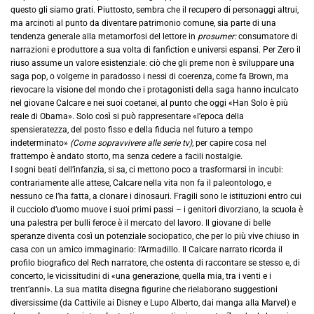
questo gli siamo grati. Piuttosto, sembra che il recupero di personaggi altrui,
ma arcinoti al punto da diventare patrimonio comune, sia parte di una
tendenza generale alla metamorfosi del lettore in
prosumer:
consumatore di
narrazioni e produttore a sua volta di fanfìction e universi espansi. Per Zero il
riuso assume un valore esistenziale: ciò che gli preme non è sviluppare una
saga pop, o volgerne in paradosso i nessi di coerenza, come fa Brown, ma
rievocare la visione del mondo che i protagonisti della saga hanno inculcato
nel giovane Calcare e nei suoi coetanei, al punto che oggi «Han Solo è più
reale di Obama». Solo così si può rappresentare «l’epoca della
spensieratezza, del posto fisso e della fiducia nel futuro a tempo
indeterminato»
(Come sopravvivere alle serie tv),
per capire cosa nel
frattempo è andato storto, ma senza cedere a facili nostalgie.
I sogni beati dell’infanzia, si sa, ci mettono poco a trasformarsi in incubi:
contrariamente alle attese, Calcare nella vita non fa il paleontologo, e
nessuno ce l’ha fatta, a clonare i dinosauri. Fragili sono le istituzioni entro cui
il cucciolo d’uomo muove i suoi primi passi – i genitori divorziano, la scuola è
una palestra per bulli feroce è il mercato del lavoro. Il giovane di belle
speranze diventa così un potenziale sociopatico, che per lo più vive chiuso in
casa con un amico immaginario: l’Armadillo. Il Calcare narrato ricorda il
profilo biografico del Rech narratore, che ostenta di raccontare se stesso e, di
concerto, le vicissitudini di «una generazione, quella mia, tra i venti e i
trent’anni». La sua matita disegna figurine che rielaborano suggestioni
diversissime (da Cattivile ai Disney e Lupo Alberto, dai manga alla Marvel) e