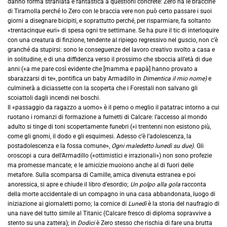
danno forma straniata e fantastica a questioni concrete: Zero ha le braccine
di Tiramolla perché lo Zero con le braccia vere non può certo passare i suoi
giorni a disegnare bicipiti, e soprattutto perché, per risparmiare, fa soltanto
«trentacinque euri» di spesa ogni tre settimane. Se ha pure il tic di interloquire
con una creatura di finzione, tendente al ripiego regressivo nel guscio, non c’è
granché da stupirsi: sono le conseguenze del lavoro creativo svolto a casa e
in solitudine, e di una diffidenza verso il prossimo che sboccia all’età di due
anni («a me pare così evidente che [mamma e papà] hanno provato a
sbarazzarsi di te», pontifica un baby Armadillo in
Dimentica il mio nome)
e
culminerà a diciassette con la scoperta che i Forestali non salvano gli
scoiattoli dagli incendi nei boschi.
Il «passaggio da ragazzo a uomo» è il perno o meglio il patatrac intorno a cui
ruotano i romanzi di formazione a fumetti di Calcare: l’accesso al mondo
adulto si tinge di toni scopertamente funebri («i trentenni non esistono più,
come gli gnomi, il dodo e gli esquimesi. Adesso c’è l’adolescenza, la
postadolescenza e la fossa comune»,
Ogni maledetto lunedì su due).
Gli
oroscopi a cura dell’Armadillo («ottimistici e irrazionali») non sono profezie
ma promesse mancate; e le amicizie muoiono anche al di fuori delle
metafore. Sulla scomparsa di Camille, amica divenuta estranea e poi
anoressica, si apre e chiude il libro d’esordio;
Un polpo alla gola
racconta
della morte accidentale di un compagno in una casa abbandonata, luogo di
iniziazione ai giornaletti porno; la cornice di
Lunedì
è la storia del naufragio di
una nave del tutto simile al Titanic (Calcare fresco di diploma sopravvive a
stento su una zattera); in
Dodici
è Zero stesso che rischia di fare una brutta