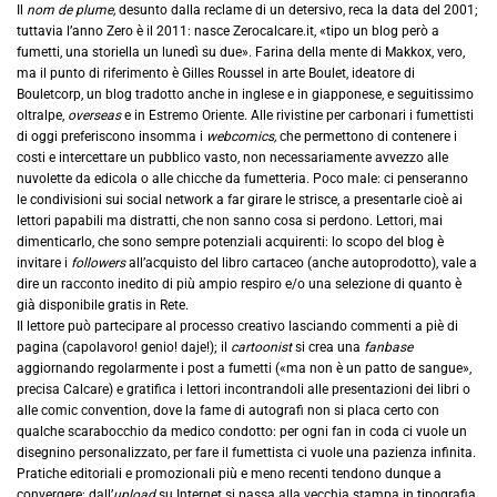
Il
nom de plume,
desunto dalla reclame di un detersivo, reca la data del 2001;
tuttavia l’anno Zero è il 2011: nasce Zerocalcare.it, «tipo un blog però a
fumetti, una storiella un lunedì su due». Farina della mente di Makkox, vero,
ma il punto di riferimento è Gilles Roussel in arte Boulet, ideatore di
Bouletcorp, un blog tradotto anche in inglese e in giapponese, e seguitissimo
oltralpe,
overseas
e in Estremo Oriente. Alle rivistine per carbonari i fumettisti
di oggi preferiscono insomma i
webcomics,
che permettono di contenere i
costi e intercettare un pubblico vasto, non necessariamente avvezzo alle
nuvolette da edicola o alle chicche da fumetteria. Poco male: ci penseranno
le condivisioni sui social network a far girare le strisce, a presentarle cioè ai
lettori papabili ma distratti, che non sanno cosa si perdono. Lettori, mai
dimenticarlo, che sono sempre potenziali acquirenti: lo scopo del blog è
invitare i
followers
all’acquisto del libro cartaceo (anche autoprodotto), vale a
dire un racconto inedito di più ampio respiro e/o una selezione di quanto è
già disponibile gratis in Rete.
Il lettore può partecipare al processo creativo lasciando commenti a piè di
pagina (capolavoro! genio! daje!); il
cartoonist
si crea una
fanbase
aggiornando regolarmente i post a fumetti («ma non è un patto de sangue»,
precisa Calcare) e gratifica i lettori incontrandoli alle presentazioni dei libri o
alle comic convention, dove la fame di autografi non si placa certo con
qualche scarabocchio da medico condotto: per ogni fan in coda ci vuole un
disegnino personalizzato, per fare il fumettista ci vuole una pazienza infinita.
Pratiche editoriali e promozionali più e meno recenti tendono dunque a
convergere: dall’
upload
su Internet si passa alla vecchia stampa in tipografia,