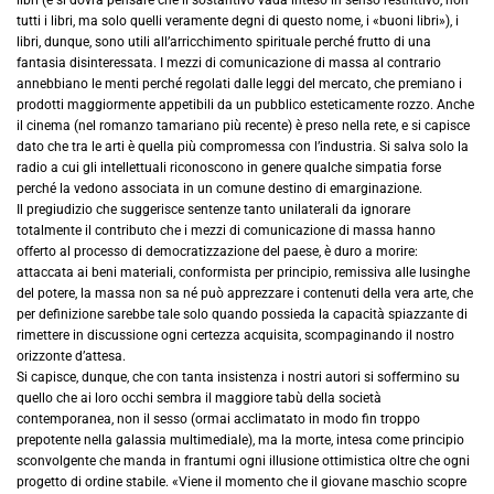
tutti i libri, ma solo quelli veramente degni di questo nome, i «buoni libri»), i
libri, dunque, sono utili all’arricchimento spirituale perché frutto di una
fantasia disinteressata. I mezzi di comunicazione di massa al contrario
annebbiano le menti perché regolati dalle leggi del mercato, che premiano i
prodotti maggiormente appetibili da un pubblico esteticamente rozzo. Anche
il cinema (nel romanzo tamariano più recente) è preso nella rete, e si capisce
dato che tra le arti è quella più compromessa con l’industria. Si salva solo la
radio a cui gli intellettuali riconoscono in genere qualche simpatia forse
perché la vedono associata in un comune destino di emarginazione.
Il pregiudizio che suggerisce sentenze tanto unilaterali da ignorare
totalmente il contributo che i mezzi di comunicazione di massa hanno
offerto al processo di democratizzazione del paese, è duro a morire:
attaccata ai beni materiali, conformista per principio, remissiva alle lusinghe
del potere, la massa non sa né può apprezzare i contenuti della vera arte, che
per definizione sarebbe tale solo quando possieda la capacità spiazzante di
rimettere in discussione ogni certezza acquisita, scompaginando il nostro
orizzonte d’attesa.
Si capisce, dunque, che con tanta insistenza i nostri autori si soffermino su
quello che ai loro occhi sembra il maggiore tabù della società
contemporanea, non il sesso (ormai acclimatato in modo fin troppo
prepotente nella galassia multimediale), ma la morte, intesa come principio
sconvolgente che manda in frantumi ogni illusione ottimistica oltre che ogni
progetto di ordine stabile. «Viene il momento che il giovane maschio scopre