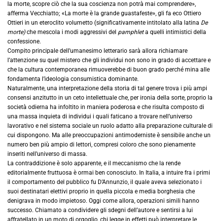
la morte, scopre ciò che la sua coscienza non potrà mai comprendere»,
afferma Vecchiatto; «La morte è la grande guastafeste», gli fa eco Ottiero
Ottieri in un eteroclito volumetto (significativamente intitolato alla latina
De
morte)
che mescola i modi aggressivi del
pamphlet
a quelli intimistici della
confessione.
Compito principale dell’umanesimo letterario sarà allora richiamare
l’attenzione su quel mistero che gli individui non sono in grado di accettare e
che la cultura contemporanea rimuoverebbe di buon grado perché mina alle
fondamenta l’ideologia consumistica dominante.
Naturalmente, una interpretazione della storia di tal genere trova i più ampi
consensi anzitutto in un ceto intellettuale che, per ironia della sorte, proprio la
società odierna ha infoltito in maniera poderosa e che risulta composto di
una massa inquieta di individui i quali faticano a trovare nell’universo
lavorativo e nel sistema sociale un ruolo adatto alla preparazione culturale di
cui dispongono. Ma alle preoccupazioni antimoderniste è sensibile anche un
numero ben più ampio di lettori, compresi coloro che sono pienamente
inseriti nell’universo di massa.
La contraddizione è solo apparente, e il meccanismo che la rende
editorialmente fruttuosa è ormai ben conosciuto. In Italia, a intuire fra i primi
il comportamento del pubblico fu D’Annunzio, il quale aveva selezionato i
suoi destinatari elettivi proprio in quella piccola e media borghesia che
denigrava in modo impietoso. Oggi come allora, operazioni simili hanno
successo. Chiamato a condividere gli sdegni dell’autore e sentirsi a lui
affratellato in un moto di orgoglio, chi legge in effetti può interpretare le