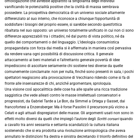
omologazione che avrebbe appiattito la singolarità degli individui
vanificando le potenzialità positive che la civiltà di massa sembrava
possedere. La prospettiva democratica di un universo sociale altamente
differenziato al suo interno, che riconosce a chiunque l’opportunità di
soddisfare i bisogni del proprio essere, si sarebbe secondo quest’ottica
ribaltata nel suo opposto: un universo totalmente unificato in cui non ci sono
differenze apprezzabili tra i cittadini, né dal punto di vista politico, né da
quello dei comportamenti o del linguaggio. L’ideologia consumistica
propagandata con forza dai media si è affermata in maniera così pervasiva
da rendere vana ogni possibilità di discussione critica. Il generale
attaccamento ai beni materiali e l’altrettanto generale povertà di idee
impediscono di ascoltare seriamente chi sostiene tesi diverse da quelle
comunemente conclamate: non per nulla, finché sono presenti in sala, i pochi
spettatori reagiscono alla provocazione di Vecchiano ridendo come si fa di
fronte alle insensatezze di chi, anziché argomentare, sproloquia.
Una visione così apocalittica delle cose ha alle spalle una ricca tradizione
saggistica che vede alleati contro le masse intellettuali conservatori e
progressisti, da Gabriel Tarde a Le Bon, da Simmel a Ortega y Gasset, dai
francofortesi a Enzensberger. Ma è forse Pasolini il precursore più vicino a
Celati e agli attuali dispregiatori delle masse. Gli argomenti usati non sono in
effetti molto diversi da quelli che impiegò l’autore degli
Scritti corsari
quando
a cavallo tra anni sessanta e settanta scandalizzò la cultura italiana
sostenendo che si era prodotta una rivoluzione antropologica che aveva
annullato le distinzioni fra destra e sinistra decretando il trionfo definitivo del