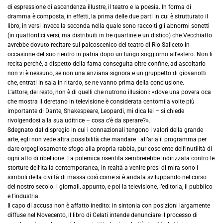
di espressione di ascendenza illustre, il teatro e la poesia. In forma di
dramma è composta, in effetti, la prima delle due parti in cui è strutturato il
libro, in versi invece la seconda nella quale sono raccolti gli abnormi sonetti
(in quattordici versi, ma distribuiti in tre quartine e un distico) che Vecchiatto
avrebbe dovuto recitare sul palcoscenico del teatro di Rio Saliceto in
occasione del suo rientro in patria dopo un lungo soggiorno all’estero. Non li
recita perché, a dispetto della fama conseguita oltre confine, ad ascoltarlo
non vi è nessuno, se non una anziana signora e un gruppetto di giovanotti
che, entrati in sala in ritardo, se ne vanno prima della conclusione.
L’attore, del resto, non è di quelli che nutrono illusioni: «dove una povera oca
che mostra il deretano in televisione è considerata centomila volte più
importante di Dante, Shakespeare, Leopardi, mi dica lei – si chiede
rivolgendosi alla sua uditrice – cosa c’è da sperare?».
Sdegnato dal dispregio in cui i connazionali tengono i valori della grande
arte, egli non vede altra possibilità che mandare · all’aria il programma per
dare orgogliosamente sfogo alla propria rabbia, pur cosciente dell’inutilità di
ogni atto di ribellione. La polemica risentita sembrerebbe indirizzata contro le
storture dell’Italia contemporanea; in realtà a venire presi di mira sono i
simboli della civiltà di massa così come si è andata sviluppando nel corso
del nostro secolo: i giornali, appunto, e poi la televisione, l’editoria, il pubblico
e l’industria.
Il capo di accusa non è affatto inedito: in sintonia con posizioni largamente
diffuse nel Novecento, il libro di Celati intende denunciare il processo di