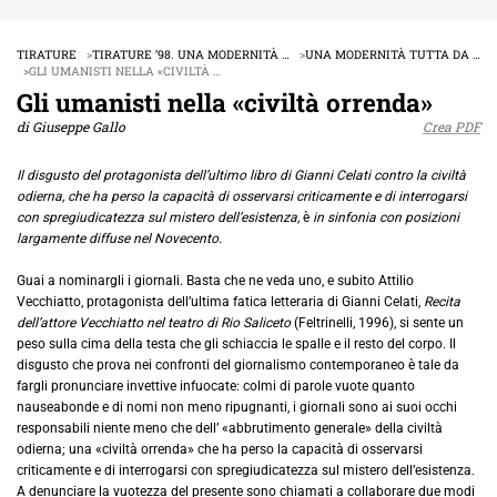
TIRATURE
TIRATURE ’98. UNA MODERNITÀ …
UNA MODERNITÀ TUTTA DA …
GLI UMANISTI NELLA «CIVILTÀ …
Gli umanisti nella «civiltà orrenda»
di Giuseppe Gallo
Crea PDF
Il disgusto del protagonista dell’ultimo libro di Gianni Celati contro la civiltà
odierna, che ha perso la capacità di osservarsi criticamente e di interrogarsi
con spregiudicatezza sul mistero dell’esistenza,
è
in sinfonia con posizioni
largamente diffuse nel Novecento.
Guai a nominargli i giornali. Basta che ne veda uno, e subito Attilio
Vecchiatto, protagonista dell’ultima fatica letteraria di Gianni Celati,
Recita
dell’attore Vecchiatto nel teatro di Rio Saliceto
(Feltrinelli, 1996), si sente un
peso sulla cima della testa che gli schiaccia le spalle e il resto del corpo. Il
disgusto che prova nei confronti del giornalismo contemporaneo è tale da
fargli pronunciare invettive infuocate: colmi di parole vuote quanto
nauseabonde e di nomi non meno ripugnanti, i giornali sono ai suoi occhi
responsabili niente meno che dell’ «abbrutimento generale» della civiltà
odierna; una «civiltà orrenda» che ha perso la capacità di osservarsi
criticamente e di interrogarsi con spregiudicatezza sul mistero dell’esistenza.
A denunciare la vuotezza del presente sono chiamati a collaborare due modi