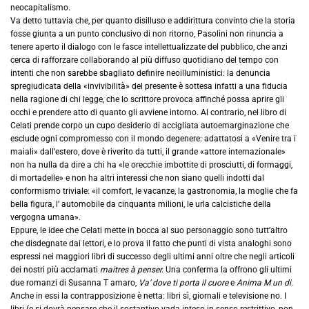
neocapitalismo.
Va detto tuttavia che, per quanto disilluso e addirittura convinto che la storia
fosse giunta a un punto conclusivo di non ritorno, Pasolini non rinuncia a
tenere aperto il dialogo con le fasce intellettualizzate del pubblico, che anzi
cerca di rafforzare collaborando al più diffuso quotidiano del tempo con
intenti che non sarebbe sbagliato definire neoilluministici: la denuncia
spregiudicata della «invivibilità» del presente è sottesa infatti a una fiducia
nella ragione di chi legge, che lo scrittore provoca affinché possa aprire gli
occhi e prendere atto di quanto gli avviene intorno. Al contrario, nel libro di
Celati prende corpo un cupo desiderio di accigliata autoemarginazione che
esclude ogni compromesso con il mondo degenere: adattatosi a «Venire tra i
maiali» dall’estero, dove è riverito da tutti, il grande «attore internazionale»
non ha nulla da dire a chi ha «le orecchie imbottite di prosciutti, di formaggi,
di mortadelle» e non ha altri interessi che non siano quelli indotti dal
conformismo triviale: «il comfort, le vacanze, la gastronomia, la moglie che fa
bella figura, l’ automobile da cinquanta milioni, le urla calcistiche della
vergogna umana».
Eppure, le idee che Celati mette in bocca al suo personaggio sono tutt’altro
che disdegnate dai lettori, e lo prova il fatto che punti di vista analoghi sono
espressi nei maggiori libri di successo degli ultimi anni oltre che negli articoli
dei nostri più acclamati
maitres à penser.
Una conferma la offrono gli ultimi
due romanzi di Susanna T amaro,
Va’ dove ti porta il cuore
e
Anima M un di.
Anche in essi la contrapposizione è netta: libri sì, giornali e televisione no. I
libri (e si dovrà pensare che il sostantivo vada inteso in senso restrittivo, non