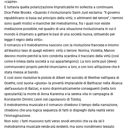
«capire».
E tuttavia quella polarizzazione impraticabile mi sollecita a continuare.
Dice Peter Brooks: «Quando il rivoluzionario Saint-Just esclama: “Il governo
repubblicano si basa sul principio della virtù; o altrimenti del terrore”, i termini
sono quelli mistici e manichei del melodramma, fra i quali non esiste
mediazione possibile, nel quadro di una situazione rivoluzionaria in cui il
mondo è chiamato a gettare le basi di una società nuova, istituendo per
legge il regno della virtù».
Il romanzo e il melodramma nascono con la rivoluzione francese e intorno
all’elastico teso di quegli estremi: virtù o terrore. Norma, Violetta, Manon
devono morire perché la loro condotta scardina il tracciato della virtù (così
come è intesa dalla società a cui appartengono). La loro sorte può (deve)
commuoverci proprio perché rinunciamo a loro, e con loro all’opzione che è
stata messa al bando.
E così sono risolutive le pistole di Albert nel suicidio di Werther nell’opera di
Goethe, così suona «giusta» la povertà implacabile di Balthazar nella
Ricerca
dell’assoluto
di Balzac, e sono drammaticamente conseguenti (nella loro
specularità) la morte di Anna Karenina e la serena vita in campagna di
Konstantin Dmitric Levin nel capolavoro di Tolstoj.
Il melodramma musicale e il romanzo chiedono il tempo della narrazione,
chiedono che una logica sequenza di fatti si dispieghi dalla realtà verso
l’immaginazione.
Non solo: i fatti muovono tutti verso snodi emotivi che va da sé il
melodramma musicale rende più evidenti, ma sono nondimeno tessuto