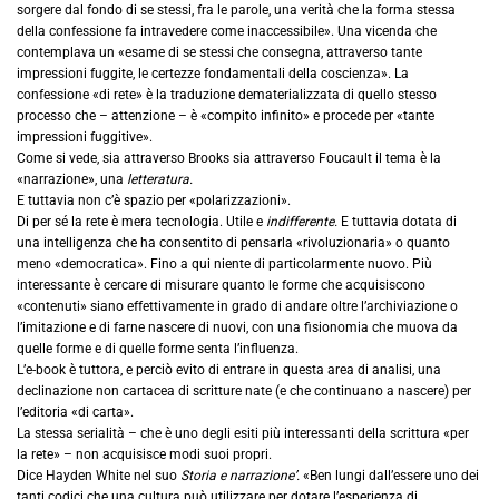
sorgere dal fondo di se stessi, fra le parole, una verità che la forma stessa
della confessione fa intravedere come inaccessibile». Una vicenda che
contemplava un «esame di se stessi che consegna, attraverso tante
impressioni fuggite, le certezze fondamentali della coscienza». La
confessione «di rete» è la traduzione dematerializzata di quello stesso
processo che – attenzione – è «compito infinito» e procede per «tante
impressioni fuggitive».
Come si vede, sia attraverso Brooks sia attraverso Foucault il tema è la
«narrazione», una
letteratura.
E tuttavia non c’è spazio per «polarizzazioni».
Di per sé la rete è mera tecnologia. Utile e
indifferente.
E tuttavia dotata di
una intelligenza che ha consentito di pensarla «rivoluzionaria» o quanto
meno «democratica». Fino a qui niente di particolarmente nuovo. Più
interessante è cercare di misurare quanto le forme che acquisiscono
«contenuti» siano effettivamente in grado di andare oltre l’archiviazione o
l’imitazione e di farne nascere di nuovi, con una fisionomia che muova da
quelle forme e di quelle forme senta l’influenza.
L’e-book è tuttora, e perciò evito di entrare in questa area di analisi, una
declinazione non cartacea di scritture nate (e che continuano a nascere) per
l’editoria «di carta».
La stessa serialità – che è uno degli esiti più interessanti della scrittura «per
la rete» – non acquisisce modi suoi propri.
Dice Hayden White nel suo
Storia e narrazione’.
«Ben lungi dall’essere uno dei
tanti codici che una cultura può utilizzare per dotare l’esperienza di