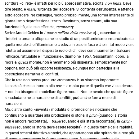
scrittura «di rete» è infatti per lo più approssimativa, sciolta,
non finita.
Deve
dire presto, e
male,
l’urgenza dell’accadere. Si contenta dell’urgenza, e attende
altro accadere. Ne consegue, molto probabilmente, una forma interessante di
giornalismo deprofessionalizzato. Destinato, senza traumi, alla sua
funzionalità, alla sua efficacia,
temporary.
Scrive Arnold Gehlen in
L’uomo nell’era della tecnica
: «[…] osserviamo
l’intelletto umano all’opera nello stadio di un postilluminismo, emancipato da
quella morale che l’illuminismo credeva in esso infusa e che in tal modo viene
ridotta ad assumere il disperato ruolo di chi deve continuamente intralciare
l’efficace, l’attuabile e il funzionale». Siamo nel 1957. Sessant’anni dopo, la
morale,
quella
morale, non è nemmeno più disperata; semplicemente non
oppone, non può più opporre resistenza, e dunque non partecipa alla
costruzione narrativa di conflitti.
Che la rete non possa produrre «romanzo» è un sintomo importante.
La società che sta intorno alla rete – e molta parte di quella che vi sta dentro
– non ha bisogno di modellare figure morali. Non temendo che queste figure
si escludano nella narrazione di conflitti, può anche fare a meno di
narrazioni.
Ma, d’altro canto, «inventa» modalità di promozione e ricezione che
continuano a guardare alla produzione di storie: il
pitch
(quando la storia
non è ancora raccontata), il
trailer
(quando è già stata raccontata), la
catch-
phrase
(quando la storia deve essere recepita). In queste forme della rapidità,
in questi schemi riduttivo-sintetici, che appartengono allo spirito della rete più
di quanto appartenga la forma romanzesca, è contenuto molto delle