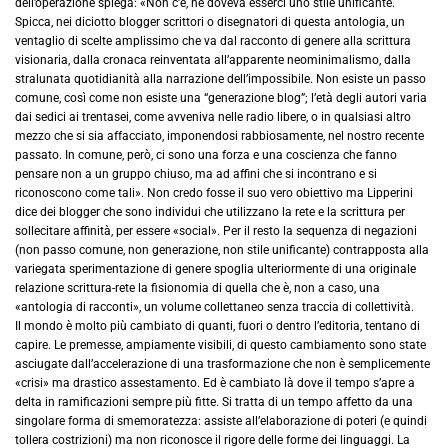
dell’operazione spiega: «Non c’è, né doveva esserci uno stile unificante.
Spicca, nei diciotto blogger scrittori o disegnatori di questa antologia, un
ventaglio di scelte amplissimo che va dal racconto di genere alla scrittura
visionaria, dalla cronaca reinventata all’apparente neominimalismo, dalla
stralunata quotidianità alla narrazione dell’impossibile. Non esiste un passo
comune, così come non esiste una “generazione blog”; l’età degli autori varia
dai sedici ai trentasei, come avveniva nelle radio libere, o in qualsiasi altro
mezzo che si sia affacciato, imponendosi rabbiosamente, nel nostro recente
passato. In comune, però, ci sono una forza e una coscienza che fanno
pensare non a un gruppo chiuso, ma ad affini che si incontrano e si
riconoscono come tali». Non credo fosse il suo vero obiettivo ma Lipperini
dice dei blogger che sono individui che utilizzano la rete e la scrittura per
sollecitare affinità, per essere «social». Per il resto la sequenza di negazioni
(non passo comune, non generazione, non stile unificante) contrapposta alla
variegata sperimentazione di genere spoglia ulteriormente di una originale
relazione scrittura-rete la fisionomia di quella che è, non a caso, una
«antologia di racconti», un volume collettaneo senza traccia di collettività.
Il mondo è molto più cambiato di quanti, fuori o dentro l’editoria, tentano di
capire. Le premesse, ampiamente visibili, di questo cambiamento sono state
asciugate dall’accelerazione di una trasformazione che non è semplicemente
«crisi» ma drastico assestamento. Ed è cambiato là dove il tempo s’apre a
delta in ramificazioni sempre più fitte. Si tratta di un tempo affetto da una
singolare forma di smemoratezza: assiste all’elaborazione di poteri (e quindi
tollera costrizioni) ma non riconosce il rigore delle forme dei linguaggi. La