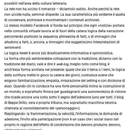
possibili nell’area della cultura letteraria.
La rete non ha ucciso il romanzo – diciamolo subito. Anche perché la rete
non uccide nulla, semmai disperde. La sua caratteristica più evidente è quella
di conservare, archiviare e movimentare i contenuti archiviati.
Lo stesso modello Facebook si fonda sul principio che ogni «notizia» portata
nella comunità virtuale lavora al di fuori della catena logica della narrazione
percorrendo piuttosto la sequenza allineatola di fatti, o di immagini che
alludono a fatti, o, ancora, a immagini che suggeriscono interpretazioni di
sentimenti.
La logica tweet è ancor più drasticamente informativa e opinionistica.
La forma che più sembrerebbe colloquiare con la tradizione, diciamo con la
tradizione del diario, vale a dire il
web-log,
meglio noto come blog, è
anch’essa forma avvitata nel presente: quale che sia il tema o i temi, la logica
della scrittura mette in gioco la catena dei giorni, costruisce scene che
esigono familiarizzazione, empatia, misurazione del setting e con divisione di
esso. Quando chi lo conduce ha una forte personalità mima la costruzione di
un mondo, e soprattutto finisce per guadagnarsi una autorevolezza di visione
che ricade ancora una volta sotto il segno dell’adesione (uno per tutti: il blog
di Beppe Grillo; vera e propria tribuna, ma soprattutto macchina retorica
orientata al consolidamento del «personaggio»).
Riepilogando: la frammentazione, la velocità, l’informazione, la domanda di
adesione, l’invito alla partecipazione (non è un caso che i social siano tali
proprio in ragione dell’effetto di condivisione che devono produrre; devono,