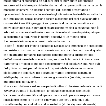
melodramma si preoccupa fin dai suoi inizi di individuare, esprimere e
imporre verità etiche e psichiche fondamentali: le ripete continuamente con la
massima chiarezza, ne inscena i conflitti e gli scontri, presentando e
ripresentando la minaccia del male e la glorificazione finale della moralità. Le
sue implicazioni sociali possono essere, a seconda dei casi, rivoluzionarie o
conservatrici; ma il linguaggio è sempre radicalmente democratico, e si
sforza di rendere le sue immagini chiare e comprensibili a chiunque. Non è
arbitrario sostenere che il melodramma diviene lo strumento privilegiato per
la scoperta e la traduzione in termini operativi di un mondo etico
fondamentale in un’epoca ormai lontana dal sacro».
La rete è il regno dell’infinito giocattolo. Nello spazio immenso che essa copre
non esistono – o quanto meno non esistono ancora – le condizioni di quello
che chiamiamo romanzo: l’apparente contemporaneità «democratica»
dell’informazione e della stessa immaginazione liofilizzata in informazione
frammenta e moltiplica ma non consente forme di polarizzazione. Non può
farlo, diciamo così, per definizione. Lo spazio della «rete» è uno spazio
pigliatutto che organizza per accumulo, magari anche per accumulo
intelligente, ma non contiene in sé una grammatica (vecchia, nuova non
importa) della narrazione.
Non a caso chi lavora nel settore parla di tutto ciò che riempie la rete come di
contents,
tradotto in italiano con l’ambiguo e pericoloso «contenuti».
Va da sé che sto semplificando parecchio, ma solo per arrivare presto a una
riflessione che molto mi preme, e dovrebbe premere a chiunque stia,
correttamente, cercando di visualizzare futuri (al plurale, inevitabilmente)