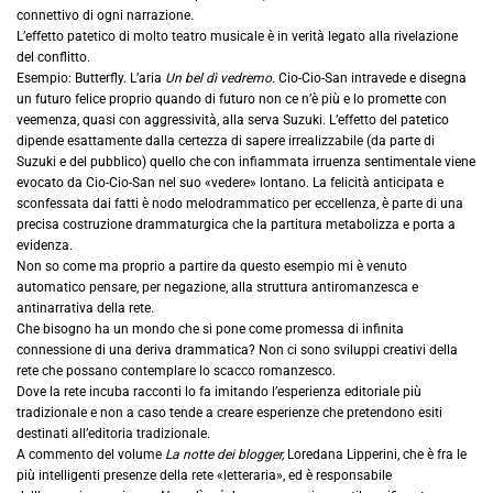
connettivo di ogni narrazione.
L’effetto patetico di molto teatro musicale è in verità legato alla rivelazione
del conflitto.
Esempio: Butterfly. L’aria
Un bel dì vedremo.
Cio-Cio-San intravede e disegna
un futuro felice proprio quando di futuro non ce n’è più e lo promette con
veemenza, quasi con aggressività, alla serva Suzuki. L’effetto del patetico
dipende esattamente dalla certezza di sapere irrealizzabile (da parte di
Suzuki e del pubblico) quello che con infiammata irruenza sentimentale viene
evocato da Cio-Cio-San nel suo «vedere» lontano. La felicità anticipata e
sconfessata dai fatti è nodo melodrammatico per eccellenza, è parte di una
precisa costruzione drammaturgica che la partitura metabolizza e porta a
evidenza.
Non so come ma proprio a partire da questo esempio mi è venuto
automatico pensare, per negazione, alla struttura antiromanzesca e
antinarrativa della rete.
Che bisogno ha un mondo che si pone come promessa di infinita
connessione di una deriva drammatica? Non ci sono sviluppi creativi della
rete che possano contemplare lo scacco romanzesco.
Dove la rete incuba racconti lo fa imitando l’esperienza editoriale più
tradizionale e non a caso tende a creare esperienze che pretendono esiti
destinati all’editoria tradizionale.
A commento del volume
La notte dei blogger,
Loredana Lipperini, che è fra le
più intelligenti presenze della rete «letteraria», ed è responsabile