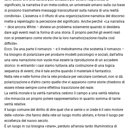
significato, la narrativa è un meta-codice, un universale umano sulla cui base
si possono trasmettere messaggi transculturali sulla natura di una realtà
condivisa». L’assenza o il rifiuto di una organizzazione narrativa del discorso
mette a repentaglio la percezione del significato. Anche perché: «La narrativa
– dice ancora White – diviene un problema solamente quando si desidera
dare agli eventi reali la forma di una storia. È proprio perché gli eventi reali
non si presentano come storie che la loro narrativizzazione risulta così
difficile».
Ecco. Da una parte il romanzo – e il melodramma che sostenta il romanzo –
ha bisogno di polarizzare per produrre modelli psicologici e sociali, dall’altra
una vera narrazione non vuole mai essere la riproduzione di un accadere
storico: in entrambi i casi siamo tuttavia alla costruzione di una logica
sequenza di eventi, che è tale anche quando il materiale è fantastico.
Nella rete e nelle forme che la rete produce per veicolare contenuti, non si dà
polarizzazione e d’altro canto quelle che vi appaiono come storie chiedono di
essere intese sempre come effettiva trascrizione del reale.
La verità morale e la verità narrativa cedono il campo a una verità relativa
che minaccia un proprio potere rappresentativo in quanto somma di tante
verità relative.
Il luogo comune del diritto di dire quel che si sente o si crede è il vero motore
delle «storie» che fanno della rete un luogo molto abitato, e forse il luogo per
eccellenza del nuovo secolo.
È un luogo in cui bisogna «stare», perduto all’ansia tardo illuministica di