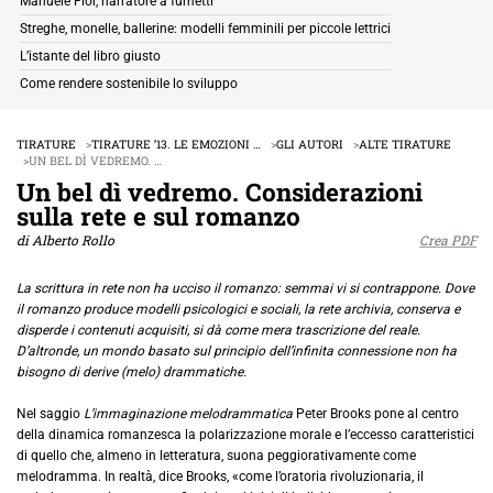
Manuele Fior, narratore a fumetti
Streghe, monelle, ballerine: modelli femminili per piccole lettrici
L’istante del libro giusto
Come rendere sostenibile lo sviluppo
TIRATURE
TIRATURE ’13. LE EMOZIONI …
GLI AUTORI
ALTE TIRATURE
UN BEL DÌ VEDREMO. …
Un bel dì vedremo. Considerazioni
sulla rete e sul romanzo
di Alberto Rollo
Crea PDF
La scrittura in rete non ha ucciso il romanzo: semmai vi si contrappone. Dove
il romanzo produce modelli psicologici e sociali, la rete archivia, conserva e
disperde i contenuti acquisiti, si dà come mera trascrizione del reale.
D’altronde, un mondo basato sul principio dell’infinita connessione non ha
bisogno di derive (melo) drammatiche.
Nel saggio
L’immaginazione melodrammatica
Peter Brooks pone al centro
della dinamica romanzesca la polarizzazione morale e l’eccesso caratteristici
di quello che, almeno in letteratura, suona peggiorativamente come
melodramma. In realtà, dice Brooks, «come l’oratoria rivoluzionaria, il