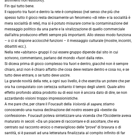
altrimenti non esistono).
Fin qui tutto bene.
Il rapporto tra fuori e dentro la rete è complesso (nel senso che più che
spesso tutto il gioco resta decisamente un fenomeno «di rete» e la socialità è
mera socialità di rete), ma si è potuto misurare come la contaminazione del
messaggio politico da una parte e la viralizzazione di quello commerciale
dall’altra producono effetti sempre più importanti. Allo stesso modo funziona
– o ci si dispone acciocché funzioni – il messaggio culturale (mostre, incontri,
dibattiti ecc.).
Nella rete «abitano» gruppi il cui essere gruppo dipende dal sito in cui
scrivono, commentano, parlano del mondo «fuori dalla rete».
Si diceva prima di gioco complesso tra fuori e dentro, giacché non è sempre
chiaro, anzi non è chiaro affatto che cosa deve restare dentro e cosa no, e se
tutto deve entrare, o se tutto deve uscire.
La grande novità della rete, a ogni suo livello, è che esercita un potere che per
ora ha conquistato con certezza soltanto il tempo degli utenti. Quale altro
effetto profondo abbia prodotto su di essi non è ancora dato di dire, se non
azzardando visioni troppo impressionistiche.
A me pare che, per citare il Foucault della
Volontà di sapere,
stiamo
conoscendo una nuova declinazione del nostro essere già «bestie da
confessione». Foucault poteva sintetizzare una vicenda che l’Occidente aveva
maturato in secoli: «Da un piacere di raccontare e di ascoltare, che era
centrato sul racconto eroico o meraviglioso delle “prove” di bravura o di
santità, si è passati ad una letteratura finalizzata al compito infinito di far