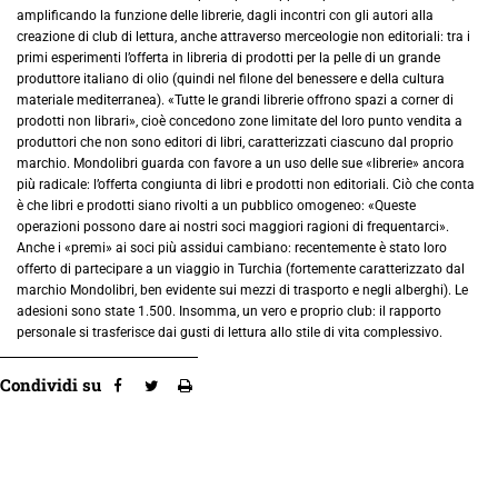
amplificando la funzione delle librerie, dagli incontri con gli autori alla
creazione di club di lettura, anche attraverso merceologie non editoriali: tra i
primi esperimenti l’offerta in libreria di prodotti per la pelle di un grande
produttore italiano di olio (quindi nel filone del benessere e della cultura
materiale mediterranea). «Tutte le grandi librerie offrono spazi a corner di
prodotti non librari», cioè concedono zone limitate del loro punto vendita a
produttori che non sono editori di libri, caratterizzati ciascuno dal proprio
marchio. Mondolibri guarda con favore a un uso delle sue «librerie» ancora
più radicale: l’offerta congiunta di libri e prodotti non editoriali. Ciò che conta
è che libri e prodotti siano rivolti a un pubblico omogeneo: «Queste
operazioni possono dare ai nostri soci maggiori ragioni di frequentarci».
Anche i «premi» ai soci più assidui cambiano: recentemente è stato loro
offerto di partecipare a un viaggio in Turchia (fortemente caratterizzato dal
marchio Mondolibri, ben evidente sui mezzi di trasporto e negli alberghi). Le
adesioni sono state 1.500. Insomma, un vero e proprio club: il rapporto
personale si trasferisce dai gusti di lettura allo stile di vita complessivo.
Condividi su