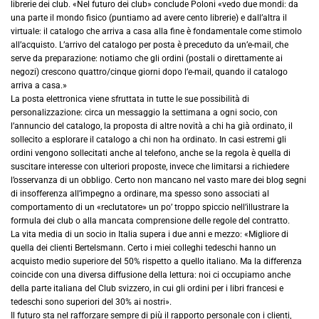
librerie dei club. «Nel futuro dei club» conclude Poloni «vedo due mondi: da
una parte il mondo fisico (puntiamo ad avere cento librerie) e dall’altra il
virtuale: il catalogo che arriva a casa alla fine è fondamentale come stimolo
all’acquisto. L’arrivo del catalogo per posta è preceduto da un’e-mail, che
serve da preparazione: notiamo che gli ordini (postali o direttamente ai
negozi) crescono quattro/cinque giorni dopo l’e-mail, quando il catalogo
arriva a casa.»
La posta elettronica viene sfruttata in tutte le sue possibilità di
personalizzazione: circa un messaggio la settimana a ogni socio, con
l’annuncio del catalogo, la proposta di altre novità a chi ha già ordinato, il
sollecito a esplorare il catalogo a chi non ha ordinato. In casi estremi gli
ordini vengono sollecitati anche al telefono, anche se la regola è quella di
suscitare interesse con ulteriori proposte, invece che limitarsi a richiedere
l’osservanza di un obbligo. Certo non mancano nel vasto mare dei blog segni
di insofferenza all’impegno a ordinare, ma spesso sono associati al
comportamento di un «reclutatore» un po’ troppo spiccio nell’illustrare la
formula dei club o alla mancata comprensione delle regole del contratto.
La vita media di un socio in Italia supera i due anni e mezzo: «Migliore di
quella dei clienti Bertelsmann. Certo i miei colleghi tedeschi hanno un
acquisto medio superiore del 50% rispetto a quello italiano. Ma la differenza
coincide con una diversa diffusione della lettura: noi ci occupiamo anche
della parte italiana del Club svizzero, in cui gli ordini per i libri francesi e
tedeschi sono superiori del 30% ai nostri».
Il futuro sta nel rafforzare sempre di più il rapporto personale con i clienti,