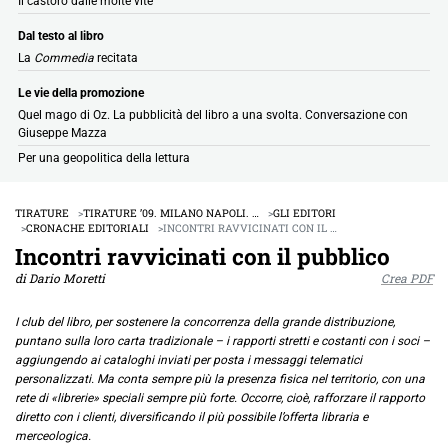
Il castoro dalle molte vite
Dal testo al libro
La
Commedia
recitata
Le vie della promozione
Quel mago di Oz. La pubblicità del libro a una svolta. Conversazione con
Giuseppe Mazza
Per una geopolitica della lettura
TIRATURE
TIRATURE ’09. MILANO NAPOLI. …
GLI EDITORI
CRONACHE EDITORIALI
INCONTRI RAVVICINATI CON IL …
Incontri ravvicinati con il pubblico
di Dario Moretti
Crea PDF
I club del libro, per sostenere la concorrenza della grande distribuzione,
puntano sulla loro carta tradizionale – i rapporti stretti e costanti con i soci –
aggiungendo ai cataloghi inviati per posta i messaggi telematici
personalizzati. Ma conta sempre più la presenza fisica nel territorio, con una
rete di «librerie» speciali sempre più forte. Occorre, cioè, rafforzare il rapporto
diretto con i clienti, diversificando il più possibile l’offerta libraria e
merceologica.