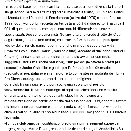
Tra Internet e grande distribuzione
Le regole di base non sono cambiate, anche se oggi sono diversi sia i lettori
sia gli editori: le due realtà maggiori del mercato italiano, il Club degli Editori
di Mondadori e l’Euroclub di Bertelsmann (attivo dal 1975) si sono fuse nel
1999. Oggi Mondolibri (società partecipata al 50% dai due editori) ha circa il
90% di questo mercato, che copre con marchi differenti: ben sette club
specializzati. Due sono generalisti: Notizie letterarie (erede diretto del Club
degli Editori, fiction e non fiction) ed Euroclub (l’ex concorrente principale,
«dote» della Bertelsmann, fiction ma anche manuali e saggistica – da
Umberto Eco al Dottor House -, musica e film). Accanto ai due canali storici II
Circolo (destinato a un target culturalmente più avvertito, con molta
saggistica, storia ma anche narrativa), Club per Voi (le offerte a prezzi più
scontati) e Junior Club (libri e giochi per l’infanzia). Infine Ok musica
(dedicato al pop italiano e straniero offerto con le stesse modalità dei libri) e
Pm Direct, catalogo autonomo di titoli a tema religioso.
Ogni club ha una sua rivista per i soci e una suo sito nel portale
www.mondolibri.it. Ma nei cataloghi di ogni club circolano, con visibilità
differente, anche titoli offerti dagli altri club. Il mix, insieme alla
razionalizzazione dei servizi garantita dalla fusione del 1999, appare il fattore
più importante per sostenere una domanda che (pur fatturando Mondolibri
circa 80 milioni di euro l’anno e riunendo 1.300.000 soci) continua a essere in
lieve calo.
«I cinque club principali costituiscono solo una prima segmentazione del
target», spiega Marco Poloni, responsabile del marketing di Mondolibri. «Sulla