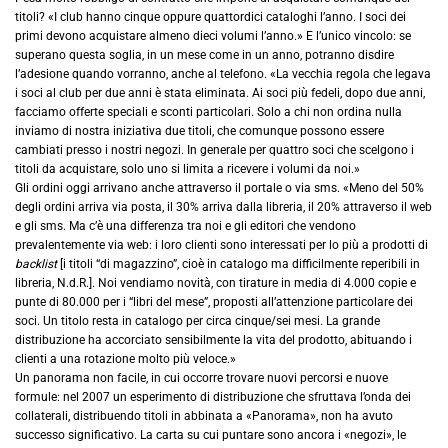
titoli? «I club hanno cinque oppure quattordici cataloghi l’anno. I soci dei
primi devono acquistare almeno dieci volumi l’anno.» E l’unico vincolo: se
superano questa soglia, in un mese come in un anno, potranno disdire
l’adesione quando vorranno, anche al telefono. «La vecchia regola che legava
i soci al club per due anni è stata eliminata. Ai soci più fedeli, dopo due anni,
facciamo offerte speciali e sconti particolari. Solo a chi non ordina nulla
inviamo di nostra iniziativa due titoli, che comunque possono essere
cambiati presso i nostri negozi. In generale per quattro soci che scelgono i
titoli da acquistare, solo uno si limita a ricevere i volumi da noi.»
Gli ordini oggi arrivano anche attraverso il portale o via sms. «Meno del 50%
degli ordini arriva via posta, il 30% arriva dalla libreria, il 20% attraverso il web
e gli sms. Ma c’è una differenza tra noi e gli editori che vendono
prevalentemente via web: i loro clienti sono interessati per lo più a prodotti di
backlist
[i titoli “di magazzino”, cioè in catalogo ma difficilmente reperibili in
libreria, N.d.R.]. Noi vendiamo novità, con tirature in media di 4.000 copie e
punte di 80.000 per i “libri del mese”, proposti all’attenzione particolare dei
soci. Un titolo resta in catalogo per circa cinque/sei mesi. La grande
distribuzione ha accorciato sensibilmente la vita del prodotto, abituando i
clienti a una rotazione molto più veloce.»
Un panorama non facile, in cui occorre trovare nuovi percorsi e nuove
formule: nel 2007 un esperimento di distribuzione che sfruttava l’onda dei
collaterali, distribuendo titoli in abbinata a «Panorama», non ha avuto
successo significativo. La carta su cui puntare sono ancora i «negozi», le