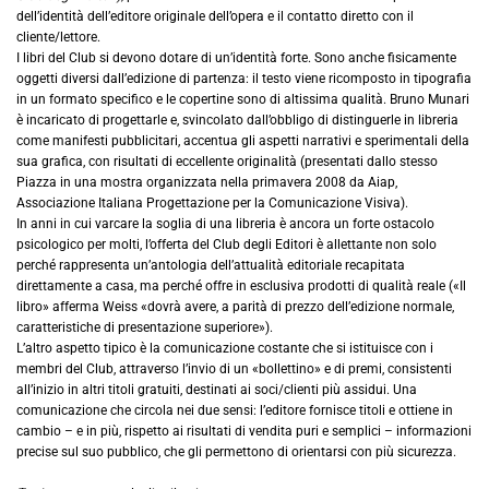
dell’identità dell’editore originale dell’opera e il contatto diretto con il
cliente/lettore.
I libri del Club si devono dotare di un’identità forte. Sono anche fisicamente
oggetti diversi dall’edizione di partenza: il testo viene ricomposto in tipografia
in un formato specifico e le copertine sono di altissima qualità. Bruno Munari
è incaricato di progettarle e, svincolato dall’obbligo di distinguerle in libreria
come manifesti pubblicitari, accentua gli aspetti narrativi e sperimentali della
sua grafica, con risultati di eccellente originalità (presentati dallo stesso
Piazza in una mostra organizzata nella primavera 2008 da Aiap,
Associazione Italiana Progettazione per la Comunicazione Visiva).
In anni in cui varcare la soglia di una libreria è ancora un forte ostacolo
psicologico per molti, l’offerta del Club degli Editori è allettante non solo
perché rappresenta un’antologia dell’attualità editoriale recapitata
direttamente a casa, ma perché offre in esclusiva prodotti di qualità reale («Il
libro» afferma Weiss «dovrà avere, a parità di prezzo dell’edizione normale,
caratteristiche di presentazione superiore»).
L’altro aspetto tipico è la comunicazione costante che si istituisce con i
membri del Club, attraverso l’invio di un «bollettino» e di premi, consistenti
all’inizio in altri titoli gratuiti, destinati ai soci/clienti più assidui. Una
comunicazione che circola nei due sensi: l’editore fornisce titoli e ottiene in
cambio – e in più, rispetto ai risultati di vendita puri e semplici – informazioni
precise sul suo pubblico, che gli permettono di orientarsi con più sicurezza.