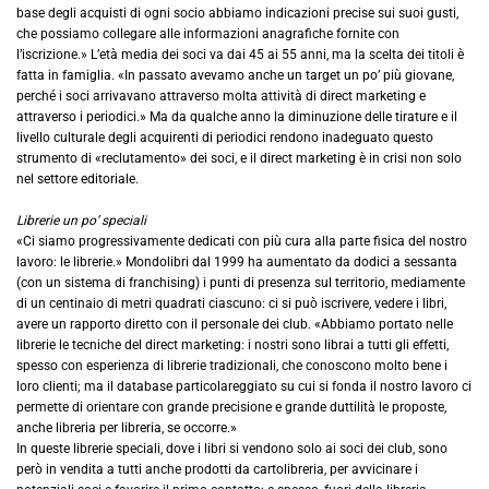
base degli acquisti di ogni socio abbiamo indicazioni precise sui suoi gusti,
che possiamo collegare alle informazioni anagrafiche fornite con
l’iscrizione.» L’età media dei soci va dai 45 ai 55 anni, ma la scelta dei titoli è
fatta in famiglia. «In passato avevamo anche un target un po’ più giovane,
perché i soci arrivavano attraverso molta attività di direct marketing e
attraverso i periodici.» Ma da qualche anno la diminuzione delle tirature e il
livello culturale degli acquirenti di periodici rendono inadeguato questo
strumento di «reclutamento» dei soci, e il direct marketing è in crisi non solo
nel settore editoriale.
Librerie un po’ speciali
«Ci siamo progressivamente dedicati con più cura alla parte fisica del nostro
lavoro: le librerie.» Mondolibri dal 1999 ha aumentato da dodici a sessanta
(con un sistema di franchising) i punti di presenza sul territorio, mediamente
di un centinaio di metri quadrati ciascuno: ci si può iscrivere, vedere i libri,
avere un rapporto diretto con il personale dei club. «Abbiamo portato nelle
librerie le tecniche del direct marketing: i nostri sono librai a tutti gli effetti,
spesso con esperienza di librerie tradizionali, che conoscono molto bene i
loro clienti; ma il database particolareggiato su cui si fonda il nostro lavoro ci
permette di orientare con grande precisione e grande duttilità le proposte,
anche libreria per libreria, se occorre.»
In queste librerie speciali, dove i libri si vendono solo ai soci dei club, sono
però in vendita a tutti anche prodotti da cartolibreria, per avvicinare i