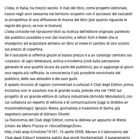
L’idea, in Italia, ha mezzo secolo. Il club del libro, come progetto editoriale,
nasce negli anni sessanta nel territorio scoperto con il successo dei tascabili:
la prospettiva di una diffusione di massa del libro (per quanto riguarda le
regole del gioco, se non le tirature).
L’idea consiste nel riproporre titoli su licenza dell’editore originale, partendo
dal pubblico possibile e non dal marchio, a lettori forti e fedeli che si
impegnino ad acquistare almeno un libro al mese in cambio di uno sconto
sul prezzo di copertina.
Se il tascabile si afferma grazie al basso prezzo e a un catalogo centrato sui
«classici» di ogni letteratura, antica e moderna (cioè sulla percezione
generale di una qualità sicura da parte del pubblico), qui si aggiunge al gioco
una regola più raffinata: la conoscenza il più possibile ravvicinata del
pubblico, delle sue abitudini e dei suoi gusti.
A questo incrocio di ragioni commerciali e culturali il Club degli Editori, prima
iniziativa non in assoluto ma di grande scala, prende vita nel 1960 sul
progetto di un grande editore di cultura industriale (Arnoldo Mondadori), con
cui collabora un esperto di editoria e di comunicazione (oggi si direbbe un
massmediologo): Ignazio Weiss, giornalista e traduttore di Sartre, già
segretario personale di Adriano Olivetti.
La fisionomia del Club degli Editori, come la delinea un appunto di Weiss
(citato da Mario Piazza in «SocialDesignZine»;
http://sdz.aiap.it/notizie/10181, 16 aprile 2008,
Munan e il laboratorio del
Club degli Editori),
presenta subito due snodi fondamentali: il superamento