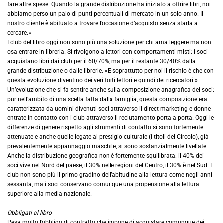
fare altre spese. Quando la grande distribuzione ha iniziato a offrire libri, noi
abbiamo perso un paio di punti percentuali di mercato in un solo anno. Il
nostro cliente è abituato a trovare l’occasione d’acquisto senza starla a
cercare.»
I club del libro oggi non sono più una soluzione per chi ama leggere ma non
osa entrare in libreria. Si rivolgono a lettori con comportamenti misti: i soci
acquistano libri dai club per il 60/70%, ma per il restante 30/40% dalla
grande distribuzione o dalle librerie. «E soprattutto per noi il rischio è che con
questa evoluzione diventino dei veri forti lettori e quindi dei ricercatori.»
Un’evoluzione che si fa sentire anche sulla composizione anagrafica dei soci:
pur nell’ambito di una scelta fatta dalla famiglia, questa composizione era
caratterizzata da uomini divenuti soci attraverso il direct marketing e donne
entrate in contatto con i club attraverso il reclutamento porta a porta. Oggi le
differenze di genere rispetto agli strumenti di contatto si sono fortemente
attenuate e anche quelle legate al prestigio culturale (i titoli del Circolo), già
prevalentemente appannaggio maschile, si sono sostanzialmente livellate.
Anche la distribuzione geografica non è fortemente squilibrata: il 40% dei
soci vive nel Nord del paese, il 30% nelle regioni del Centro, il 30% è nel Sud. I
club non sono più il primo gradino dell’abitudine alla lettura come negli anni
sessanta, ma i soci conservano comunque una propensione alla lettura
superiore alla media nazionale.
Obbligati al libro
Pesa molto l’obbligo di contratto che impone di acquistare comunque dei