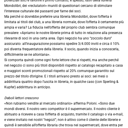
potenziali soci e favorire il primo contatto; e spesso, fuori della libreria
Mondolibri, dei «reclutatori» muniti di questionari cercano di stimolare
l’interesse culturale dei passanti per farne dei soci.
Ma perché si dovrebbe preferire una libreria Mondolibri, dove l’offerta è
limitata ai titoli dei club, a una libreria normale, dove l’offerta è certamente più
ampia e varia? La fiducia nell’offerta del proprio club sembra comunque
prevalere: «Apriamo le nostre librerie prima di tutto in relazione alla presenza
rilevante di soci in una certa area. Ogni negozio ha uno “zoccolo duro”
assicurato: all’inaugurazione possiamo spedire 3/4.000 inviti e circa il 10%
poi diventa frequentatore della libreria. Il socio, quando inizia a conoscerla,
difficilmente se ne allontana».
Si comporta quindi come ogni forte lettore che si rispetti
,
ma anche perché
nel negozio ci sono più titoli disponibili rispetto al catalogo recapitato a casa
e maggiori sconti promozionali rispetto al 20% comunque garantito sul
prezzo del titolo d’origine. E i titoli arrivano presto ai soci: sei mesi o
addirittura quattro dopo l’uscita in libreria, in qualche caso (con Sperling &
Kupfer) addirittura in anticipo.
Deboli lettori crescono
«Non rubiamo vendite al mercato ordinario» afferma Poloni. «Sono due
mondi diversi. Il nostro vero competitor è il supermercato. Il nostro cliente è
abituato a ricevere a casa l’offerta di acquisto, tramite il catalogo o via e-mail,
e viene invitato nei nostri “negozi”; non è attivo come il cliente delle librerie e
quindi è sensibile all’offerta libraria che trova nei supermercati, dove entra per