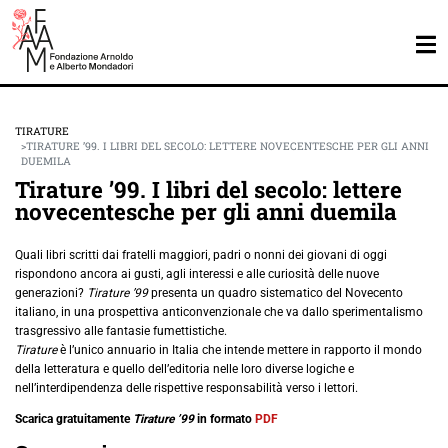
TIRATURE
TIRATURE ’99. I LIBRI DEL SECOLO: LETTERE NOVECENTESCHE PER GLI ANNI
DUEMILA
Tirature ’99. I libri del secolo: lettere
novecentesche per gli anni duemila
Quali libri scritti dai fratelli maggiori, padri o nonni dei giovani di oggi
rispondono ancora ai gusti, agli interessi e alle curiosità delle nuove
generazioni?
Tirature ’99
presenta un quadro sistematico del Novecento
italiano, in una prospettiva anticonvenzionale che va dallo sperimentalismo
trasgressivo alle fantasie fumettistiche.
Tirature
è l’unico annuario in Italia che intende mettere in rapporto il mondo
della letteratura e quello dell’editoria nelle loro diverse logiche e
nell’interdipendenza delle rispettive responsabilità verso i lettori.
Scarica gratuitamente
Tirature ’99
in formato
PDF